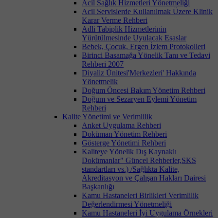
Acil Sağlık Hizmetleri Yönetmeliği
Acil Servislerde Kullanılmak Üzere Klinik
Karar Verme Rehberi
Adli Tabiplik Hizmetlerinin
Yürütülmesinde Uyulacak Esaslar
Bebek, Çocuk, Ergen İzlem Protokolleri
Birinci Basamağa Yönelik Tanı ve Tedavi
Rehberi 2007
Diyaliz Ünitesi'Merkezleri' Hakkında
Yönetmelik
Doğum Öncesi Bakım Yönetim Rehberi
Doğum ve Sezaryen Eylemi Yönetim
Rehberi
Kalite Yönetimi ve Verimlilik
Anket Uygulama Rehberi
Doküman Yönetim Rehberi
Gösterge Yönetimi Rehberi
Kaliteye Yönelik Dış Kaynaklı
Dokümanlar" Güncel Rehberler,SKS
standartları vs.) /Sağlıkta Kalite,
Akreditasyon ve Çalışan Hakları Dairesi
Başkanlığı
Kamu Hastaneleri Birlikleri Verimlilik
Değerlendirmesi Yönetmeliği
Kamu Hastaneleri İyi Uygulama Örnekleri