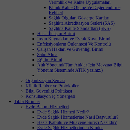
Verimlilik ve Kalite Uygulamaları
Klinik Kalite Ölçme Ve Değerlendirme
Rehberi
Sağlık Olguları Gösterge Kartları
Sağlıkta Akreditasyon Setleri (SAS)
Sağlıkta Kalite Standartları (SKS)
Hasta İletişim Birimi
İnsan Kaynakları ve Evrak Kayıt Birimi
Enfeksiyonların Önlenmesi Ve Kontrolü
Çalışan Hakları ve Güvenliği Birimi
Satın Alma
Eğitim Birimi
Atık Yönetimi(Tüm Atıklar İçin Mevzuat Bilgi
Yönetim Sisteminde ATIK yazınız.)
Organizasyon Şeması
Klinik Rehber ve Protokoller
Bilgi Güvenliği Politikası
Konsültasyon İç Yönergesi
Tıbbi Birimler
Evde Bakım Hizmetleri
Evde Sağlık Hizmeti Nedir?
Evde Sağlık Hizmetlerine Nasıl Başvurulur?
Hasta Kabulü ve Muayene Süreci Nasıldır?
Evde Sağlık Hizmetlerinden Kimler