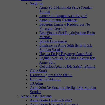
Sağlığım
Anne Sütü Hakkında Sıkça Sorulan
Sorular
Anne Sütü Yapımı Nasıl Başlar?
Anne Sütünün Özellikleri
Bebeğim Emmeyi Reddediyor Ne
Yapmam Gerekli?
Bebeğinizin Sizi Duyduğundan Emin
Misiniz?
Bebek Beslenmesi
Emzirme ve Anne Sütü İle İlgili Sık
Sorulan Sorular
Hayata En İyi Başlangıç Anne Sütü
Sağlıklı Nesiller, Sağlıklı Gelecek İçin
Anne Sütü
Gebelikte Ağız ve Diş Sağlığı Eğitimi
Gebe Sınıfı
Uzaktan Eğitim Gebe Okulu
Emzirme Politikamız
10 Adım
Anne Sütü Ve Emzirme İle İlgili Sık Sorulan
Sorular
Anne Dostu Hastane
Anne Dostu Hastane Nedir?
Anne Dostu Hizmet Anlayışımız