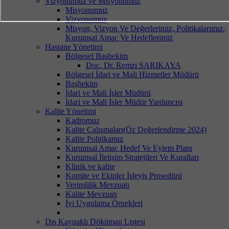
Vizyonumuz ve Misyonumuz
Misyonumuz
Vizyonumuz
Misyon, Vizyon Ve Değerlerimiz, Politikalarımız,
Kurumsal Amaç Ve Hedeflerimiz
Hastane Yönetimi
Bölgesel Başhekim
Doç. Dr. Remzi SARIKAYA
Bölgesel İdari ve Mali Hizmetler Müdürü
Başhekim
İdari ve Mali İşler Müdürü
İdari ve Mali İşler Müdür Yardımcısı
Kalite Yönetimi
Kadromuz
Kalite Çalışmaları(Öz Değerlendirme 2024)
Kalite Politikamız
Kurumsal Amaç Hedef Ve Eylem Planı
Kurumsal İletişim Stratejileri Ve Kuralları
Klinik ve kalite
Komite ve Ekipler İşleyiş Prosedürü
Verimlilik Mevzuatı
Kalite Mevzuatı
İyi Uygulama Örnekleri
Dış Kaynaklı Döküman Listesi