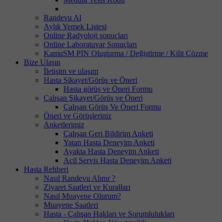
Randevu Al
Aylık Yemek Listesi
Online Radyoloji sonuçları
Online Laboratuvar Sonuçları
KamuSM PIN Oluşturma / Değiştirme / Kilit Çözme
Bize Ulaşın
İletişim ve ulaşım
Hasta Şikayet/Görüş ve Öneri
Hasta görüş ve Öneri Formu
Çalışan Şikayet/Görüş ve Öneri
Çalışan Görüş Ve Öneri Formu
Öneri ve Görüşleriniz
Anketlerimiz
Çalışan Geri Bildirim Anketi
Yatan Hasta Deneyim Anketi
Ayakta Hasta Deneyim Anketi
Acil Servis Hasta Deneyim Anketi
Hasta Rehberi
Nasıl Randevu Alınır ?
Ziyaret Saatleri ve Kuralları
Nasıl Muayene Olurum?
Muayene Saatleri
Hasta - Çalışan Hakları ve Sorumlulukları