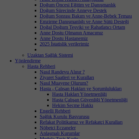
Doğum Öncesi Eğitim ve Danışmanlık
Doğum Sürecinde Anneye Destek
Doğum Sonrası Bakım ve Anne-Bebek Teması
Emzirme Danışmanlığı ve Anne Sütü Desteği
Doğal Doğum Teşviki ve Rahatlatıcı Ortam
Anne Dostu Olmanın Amacımız
Anne Dostu Hastanemiz
2025 İstatislik verilerimiz
Uzaktan Sağlık Sistemi
Yönlendirme
Hasta Rehberi
Nasıl Randevu Alınır ?
Ziyaret Saatleri ve Kuralları
Nasıl Muayene Olurum?
Hasta - Çalışan Hakları ve Sorumlulukları
Hasta Hakları Yönetmenliği
Hasta Çalışan Güvenliği Yönetmenliği
Hekim Seçme Hakkı
Engelli Rehberi
Sağlık Kurulu Başvurusu
Refakat Politikamız ve Refakatçi Kuralları
Nöbetçi Eczaneler
Anlaşmalı Kurumlar
Medula Tesis Kodu