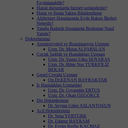
Faydalanabilir?
Hangi durumlarda hizmet sonlandırılır?
Hasta ve Hasta Yakını Bilgilendirme
Alzheimer Hastalarında Evde Bakım İlkeleri
Nelerdir?
Yatağa Bağımlı Hastalarda Beslenme Nasıl
Yapılır?
Doktorlarımız
Anesteziyoloji ve Reanimasyon Uzmanı
Uzm. Dr. Murat ALPARSLAN
Çocuk Sağlığı ve Hastalıkları Uzmanı
Uzm. Dr. Yunus Utku ŞENARAS
Uzm. Dr. Bilge Nur TÜRKFİLİZ
BEKAR
Genel Cerrahi Uzmanı
Op.Dr.KENAN BAYRAKTAR
İç Hastalıkları Uzmanları
Uzm. Dr. Gıyasettin ERTUŞ
Uzm. Dr. Okan ÖZGÖKÇE
Diş Hekimlerimiz
Dt. Şeyma Güler ASLANTOSUN
Acil Hekimlerimiz
Dr. Sena YERTÜRK
Dr. Edanur BAYRAM
Dr. Evrim Berfin KAÇMAZ