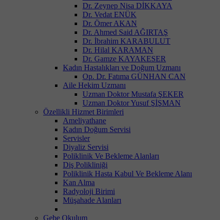
Dr. Zeynep Nisa DİKKAYA
Dr. Vedat ENÜK
Dr. Ömer AKAN
Dr. Ahmed Said AĞIRTAŞ
Dr. İbrahim KARABULUT
Dr. Hilal KARAMAN
Dr. Gamze KAYAKESER
Kadın Hastalıkları ve Doğum Uzmanı
Op. Dr. Fatıma GÜNHAN CAN
Aile Hekim Uzmanı
Uzman Doktor Mustafa ŞEKER
Uzman Doktor Yusuf ŞİŞMAN
Özellikli Hizmet Birimleri
Ameliyathane
Kadın Doğum Servisi
Servisler
Diyaliz Servisi
Poliklinik Ve Bekleme Alanları
Diş Polikliniği
Poliklinik Hasta Kabul Ve Bekleme Alanı
Kan Alma
Radyoloji Birimi
Müşahade Alanları
Gebe Okulum