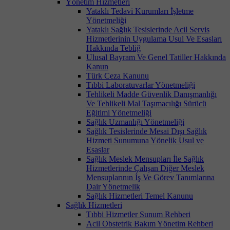
Yönetim Hizmetleri
Yataklı Tedavi Kurumları İşletme
Yönetmeliği
Yataklı Sağlık Tesislerinde Acil Servis
Hizmetlerinin Uygulama Usul Ve Esasları
Hakkında Tebliğ
Ulusal Bayram Ve Genel Tatiller Hakkında
Kanun
Türk Ceza Kanunu
Tıbbi Laboratuvarlar Yönetmeliği
Tehlikeli Madde Güvenlik Danışmanlığı
Ve Tehlikeli Mal Taşımacılığı Sürücü
Eğitimi Yönetmeliği
Sağlık Uzmanlığı Yönetmeliği
Sağlık Tesislerinde Mesai Dışı Sağlık
Hizmeti Sunumuna Yönelik Usul ve
Esaslar
Sağlık Meslek Mensupları İle Sağlık
Hizmetlerinde Çalışan Diğer Meslek
Mensuplarının İş Ve Görev Tanımlarına
Dair Yönetmelik
Sağlık Hizmetleri Temel Kanunu
Sağlık Hizmetleri
Tıbbi Hizmetler Sunum Rehberi
Acil Obstetrik Bakım Yönetim Rehberi