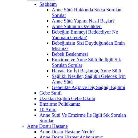
Sağlığım
Anne Sütü Hakkında Sıkça Sorulan
Sorular
Anne Sütü Yapımı Nasıl Başlar?
Anne Sütünün Özellikleri
Bebeğim Emmeyi Reddediyor Ne
Yapmam Gerekli?
Bebeğinizin Sizi Duyduğundan Emin
Misiniz?
Bebek Beslenmesi
Emzirme ve Anne Sütü İle İlgili Sık
Sorulan Sorular
Hayata En İyi Başlangıç Anne Sütü
Sağlıklı Nesiller, Sağlıklı Gelecek İçin
Anne Sütü
Gebelikte Ağız ve Diş Sağlığı Eğitimi
Gebe Sınıfı
Uzaktan Eğitim Gebe Okulu
Emzirme Politikamız
10 Adım
Anne Sütü Ve Emzirme İle İlgili Sık Sorulan
Sorular
Anne Dostu Hastane
Anne Dostu Hastane Nedir?
Anne Dostu Hizmet Anlayışımız