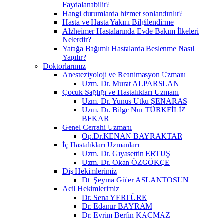
Faydalanabilir?
Hangi durumlarda hizmet sonlandırılır?
Hasta ve Hasta Yakını Bilgilendirme
Alzheimer Hastalarında Evde Bakım İlkeleri
Nelerdir?
Yatağa Bağımlı Hastalarda Beslenme Nasıl
Yapılır?
Doktorlarımız
Anesteziyoloji ve Reanimasyon Uzmanı
Uzm. Dr. Murat ALPARSLAN
Çocuk Sağlığı ve Hastalıkları Uzmanı
Uzm. Dr. Yunus Utku ŞENARAS
Uzm. Dr. Bilge Nur TÜRKFİLİZ
BEKAR
Genel Cerrahi Uzmanı
Op.Dr.KENAN BAYRAKTAR
İç Hastalıkları Uzmanları
Uzm. Dr. Gıyasettin ERTUŞ
Uzm. Dr. Okan ÖZGÖKÇE
Diş Hekimlerimiz
Dt. Şeyma Güler ASLANTOSUN
Acil Hekimlerimiz
Dr. Sena YERTÜRK
Dr. Edanur BAYRAM
Dr. Evrim Berfin KAÇMAZ