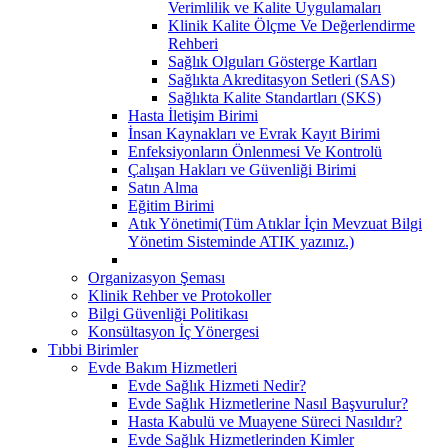
Verimlilik ve Kalite Uygulamaları
Klinik Kalite Ölçme Ve Değerlendirme
Rehberi
Sağlık Olguları Gösterge Kartları
Sağlıkta Akreditasyon Setleri (SAS)
Sağlıkta Kalite Standartları (SKS)
Hasta İletişim Birimi
İnsan Kaynakları ve Evrak Kayıt Birimi
Enfeksiyonların Önlenmesi Ve Kontrolü
Çalışan Hakları ve Güvenliği Birimi
Satın Alma
Eğitim Birimi
Atık Yönetimi(Tüm Atıklar İçin Mevzuat Bilgi
Yönetim Sisteminde ATIK yazınız.)
Organizasyon Şeması
Klinik Rehber ve Protokoller
Bilgi Güvenliği Politikası
Konsültasyon İç Yönergesi
Tıbbi Birimler
Evde Bakım Hizmetleri
Evde Sağlık Hizmeti Nedir?
Evde Sağlık Hizmetlerine Nasıl Başvurulur?
Hasta Kabulü ve Muayene Süreci Nasıldır?
Evde Sağlık Hizmetlerinden Kimler