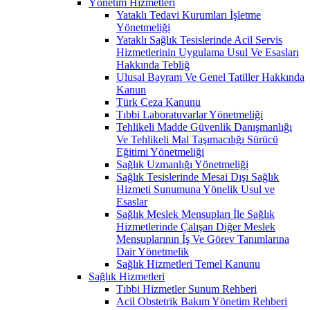
Yönetim Hizmetleri
Yataklı Tedavi Kurumları İşletme
Yönetmeliği
Yataklı Sağlık Tesislerinde Acil Servis
Hizmetlerinin Uygulama Usul Ve Esasları
Hakkında Tebliğ
Ulusal Bayram Ve Genel Tatiller Hakkında
Kanun
Türk Ceza Kanunu
Tıbbi Laboratuvarlar Yönetmeliği
Tehlikeli Madde Güvenlik Danışmanlığı
Ve Tehlikeli Mal Taşımacılığı Sürücü
Eğitimi Yönetmeliği
Sağlık Uzmanlığı Yönetmeliği
Sağlık Tesislerinde Mesai Dışı Sağlık
Hizmeti Sunumuna Yönelik Usul ve
Esaslar
Sağlık Meslek Mensupları İle Sağlık
Hizmetlerinde Çalışan Diğer Meslek
Mensuplarının İş Ve Görev Tanımlarına
Dair Yönetmelik
Sağlık Hizmetleri Temel Kanunu
Sağlık Hizmetleri
Tıbbi Hizmetler Sunum Rehberi
Acil Obstetrik Bakım Yönetim Rehberi