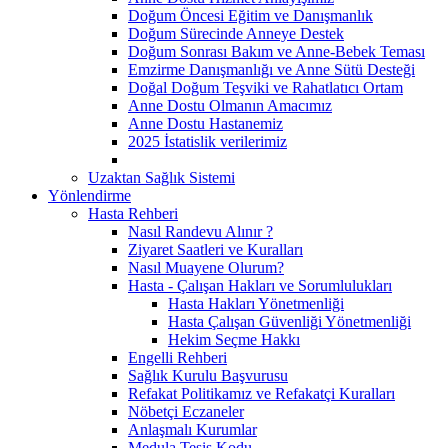
Doğum Öncesi Eğitim ve Danışmanlık
Doğum Sürecinde Anneye Destek
Doğum Sonrası Bakım ve Anne-Bebek Teması
Emzirme Danışmanlığı ve Anne Sütü Desteği
Doğal Doğum Teşviki ve Rahatlatıcı Ortam
Anne Dostu Olmanın Amacımız
Anne Dostu Hastanemiz
2025 İstatislik verilerimiz
Uzaktan Sağlık Sistemi
Yönlendirme
Hasta Rehberi
Nasıl Randevu Alınır ?
Ziyaret Saatleri ve Kuralları
Nasıl Muayene Olurum?
Hasta - Çalışan Hakları ve Sorumlulukları
Hasta Hakları Yönetmenliği
Hasta Çalışan Güvenliği Yönetmenliği
Hekim Seçme Hakkı
Engelli Rehberi
Sağlık Kurulu Başvurusu
Refakat Politikamız ve Refakatçi Kuralları
Nöbetçi Eczaneler
Anlaşmalı Kurumlar
Medula Tesis Kodu