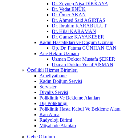
Dr. Zeynep Nisa DİKKAYA
Dr. Vedat ENÜK
Dr. Ömer AKAN
Dr. Ahmed Said AĞIRTAŞ
Dr. İbrahim KARABULUT
Dr. Hilal KARAMAN
Dr. Gamze KAYAKESER
Kadın Hastalıkları ve Doğum Uzmanı
Op. Dr. Fatıma GÜNHAN CAN
Aile Hekim Uzmanı
Uzman Doktor Mustafa ŞEKER
Uzman Doktor Yusuf ŞİŞMAN
Özellikli Hizmet Birimleri
Ameliyathane
Kadın Doğum Servisi
Servisler
Diyaliz Servisi
Poliklinik Ve Bekleme Alanları
Diş Polikliniği
Poliklinik Hasta Kabul Ve Bekleme Alanı
Kan Alma
Radyoloji Birimi
Müşahade Alanları
Gebe Okulum