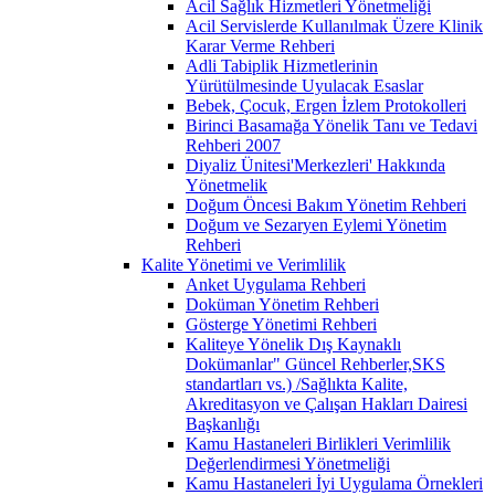
Acil Sağlık Hizmetleri Yönetmeliği
Acil Servislerde Kullanılmak Üzere Klinik
Karar Verme Rehberi
Adli Tabiplik Hizmetlerinin
Yürütülmesinde Uyulacak Esaslar
Bebek, Çocuk, Ergen İzlem Protokolleri
Birinci Basamağa Yönelik Tanı ve Tedavi
Rehberi 2007
Diyaliz Ünitesi'Merkezleri' Hakkında
Yönetmelik
Doğum Öncesi Bakım Yönetim Rehberi
Doğum ve Sezaryen Eylemi Yönetim
Rehberi
Kalite Yönetimi ve Verimlilik
Anket Uygulama Rehberi
Doküman Yönetim Rehberi
Gösterge Yönetimi Rehberi
Kaliteye Yönelik Dış Kaynaklı
Dokümanlar" Güncel Rehberler,SKS
standartları vs.) /Sağlıkta Kalite,
Akreditasyon ve Çalışan Hakları Dairesi
Başkanlığı
Kamu Hastaneleri Birlikleri Verimlilik
Değerlendirmesi Yönetmeliği
Kamu Hastaneleri İyi Uygulama Örnekleri