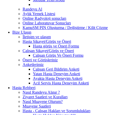
Randevu Al
Aylık Yemek Listesi
Online Radyoloji sonuçları
Online Laboratuvar Sonuçları
KamuSM PIN Oluşturma / Değiştirme / Kilit Çözme
Bize Ulaşın
İletişim ve ulaşım
Hasta Şikayet/Görüş ve Öneri
Hasta görüş ve Öneri Formu
Çalışan Şikayet/Görüş ve Öneri
Çalışan Görüş Ve Öneri Formu
Öneri ve Görüşleriniz
Anketlerimiz
Çalışan Geri Bildirim Anketi
Yatan Hasta Deneyim Anketi
Ayakta Hasta Deneyim Anketi
Acil Servis Hasta Deneyim Anketi
Hasta Rehberi
Nasıl Randevu Alınır ?
Ziyaret Saatleri ve Kuralları
Nasıl Muayene Olurum?
Muayene Saatleri
Hasta - Çalışan Hakları ve Sorumlulukları