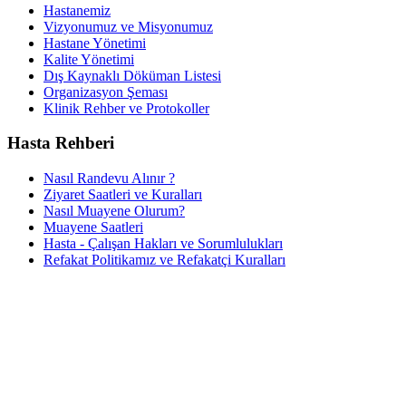
Hastanemiz
Vizyonumuz ve Misyonumuz
Hastane Yönetimi
Kalite Yönetimi
Dış Kaynaklı Döküman Listesi
Organizasyon Şeması
Klinik Rehber ve Protokoller
Hasta Rehberi
Nasıl Randevu Alınır ?
Ziyaret Saatleri ve Kuralları
Nasıl Muayene Olurum?
Muayene Saatleri
Hasta - Çalışan Hakları ve Sorumlulukları
Refakat Politikamız ve Refakatçi Kuralları