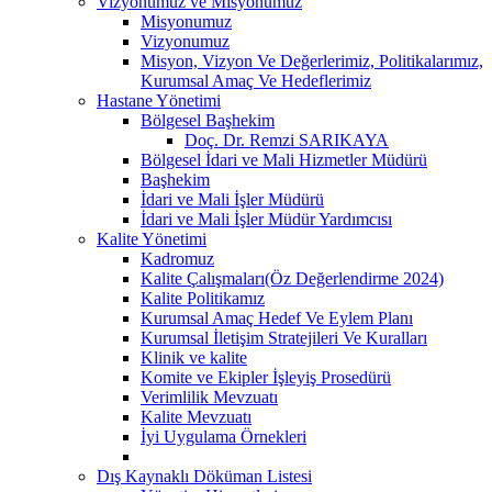
Vizyonumuz ve Misyonumuz
Misyonumuz
Vizyonumuz
Misyon, Vizyon Ve Değerlerimiz, Politikalarımız,
Kurumsal Amaç Ve Hedeflerimiz
Hastane Yönetimi
Bölgesel Başhekim
Doç. Dr. Remzi SARIKAYA
Bölgesel İdari ve Mali Hizmetler Müdürü
Başhekim
İdari ve Mali İşler Müdürü
İdari ve Mali İşler Müdür Yardımcısı
Kalite Yönetimi
Kadromuz
Kalite Çalışmaları(Öz Değerlendirme 2024)
Kalite Politikamız
Kurumsal Amaç Hedef Ve Eylem Planı
Kurumsal İletişim Stratejileri Ve Kuralları
Klinik ve kalite
Komite ve Ekipler İşleyiş Prosedürü
Verimlilik Mevzuatı
Kalite Mevzuatı
İyi Uygulama Örnekleri
Dış Kaynaklı Döküman Listesi