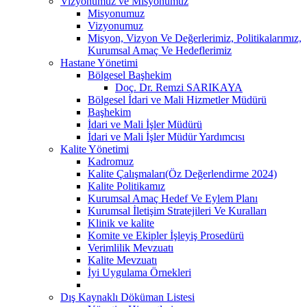
Vizyonumuz ve Misyonumuz
Misyonumuz
Vizyonumuz
Misyon, Vizyon Ve Değerlerimiz, Politikalarımız,
Kurumsal Amaç Ve Hedeflerimiz
Hastane Yönetimi
Bölgesel Başhekim
Doç. Dr. Remzi SARIKAYA
Bölgesel İdari ve Mali Hizmetler Müdürü
Başhekim
İdari ve Mali İşler Müdürü
İdari ve Mali İşler Müdür Yardımcısı
Kalite Yönetimi
Kadromuz
Kalite Çalışmaları(Öz Değerlendirme 2024)
Kalite Politikamız
Kurumsal Amaç Hedef Ve Eylem Planı
Kurumsal İletişim Stratejileri Ve Kuralları
Klinik ve kalite
Komite ve Ekipler İşleyiş Prosedürü
Verimlilik Mevzuatı
Kalite Mevzuatı
İyi Uygulama Örnekleri
Dış Kaynaklı Döküman Listesi