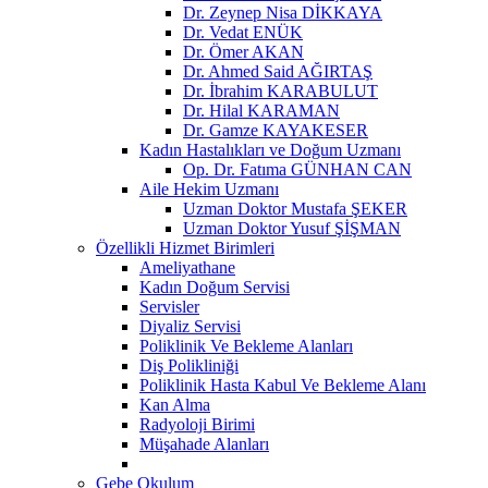
Dr. Zeynep Nisa DİKKAYA
Dr. Vedat ENÜK
Dr. Ömer AKAN
Dr. Ahmed Said AĞIRTAŞ
Dr. İbrahim KARABULUT
Dr. Hilal KARAMAN
Dr. Gamze KAYAKESER
Kadın Hastalıkları ve Doğum Uzmanı
Op. Dr. Fatıma GÜNHAN CAN
Aile Hekim Uzmanı
Uzman Doktor Mustafa ŞEKER
Uzman Doktor Yusuf ŞİŞMAN
Özellikli Hizmet Birimleri
Ameliyathane
Kadın Doğum Servisi
Servisler
Diyaliz Servisi
Poliklinik Ve Bekleme Alanları
Diş Polikliniği
Poliklinik Hasta Kabul Ve Bekleme Alanı
Kan Alma
Radyoloji Birimi
Müşahade Alanları
Gebe Okulum