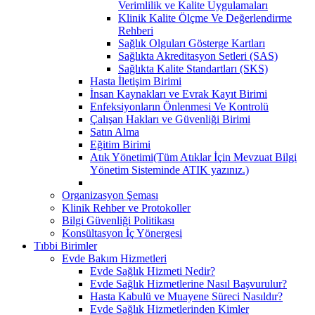
Verimlilik ve Kalite Uygulamaları
Klinik Kalite Ölçme Ve Değerlendirme
Rehberi
Sağlık Olguları Gösterge Kartları
Sağlıkta Akreditasyon Setleri (SAS)
Sağlıkta Kalite Standartları (SKS)
Hasta İletişim Birimi
İnsan Kaynakları ve Evrak Kayıt Birimi
Enfeksiyonların Önlenmesi Ve Kontrolü
Çalışan Hakları ve Güvenliği Birimi
Satın Alma
Eğitim Birimi
Atık Yönetimi(Tüm Atıklar İçin Mevzuat Bilgi
Yönetim Sisteminde ATIK yazınız.)
Organizasyon Şeması
Klinik Rehber ve Protokoller
Bilgi Güvenliği Politikası
Konsültasyon İç Yönergesi
Tıbbi Birimler
Evde Bakım Hizmetleri
Evde Sağlık Hizmeti Nedir?
Evde Sağlık Hizmetlerine Nasıl Başvurulur?
Hasta Kabulü ve Muayene Süreci Nasıldır?
Evde Sağlık Hizmetlerinden Kimler