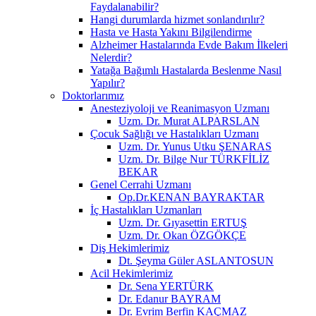
Faydalanabilir?
Hangi durumlarda hizmet sonlandırılır?
Hasta ve Hasta Yakını Bilgilendirme
Alzheimer Hastalarında Evde Bakım İlkeleri
Nelerdir?
Yatağa Bağımlı Hastalarda Beslenme Nasıl
Yapılır?
Doktorlarımız
Anesteziyoloji ve Reanimasyon Uzmanı
Uzm. Dr. Murat ALPARSLAN
Çocuk Sağlığı ve Hastalıkları Uzmanı
Uzm. Dr. Yunus Utku ŞENARAS
Uzm. Dr. Bilge Nur TÜRKFİLİZ
BEKAR
Genel Cerrahi Uzmanı
Op.Dr.KENAN BAYRAKTAR
İç Hastalıkları Uzmanları
Uzm. Dr. Gıyasettin ERTUŞ
Uzm. Dr. Okan ÖZGÖKÇE
Diş Hekimlerimiz
Dt. Şeyma Güler ASLANTOSUN
Acil Hekimlerimiz
Dr. Sena YERTÜRK
Dr. Edanur BAYRAM
Dr. Evrim Berfin KAÇMAZ