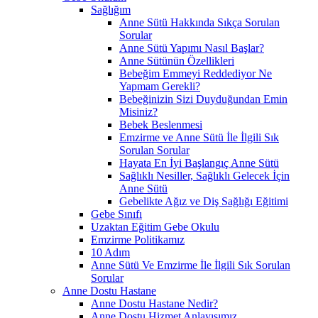
Sağlığım
Anne Sütü Hakkında Sıkça Sorulan
Sorular
Anne Sütü Yapımı Nasıl Başlar?
Anne Sütünün Özellikleri
Bebeğim Emmeyi Reddediyor Ne
Yapmam Gerekli?
Bebeğinizin Sizi Duyduğundan Emin
Misiniz?
Bebek Beslenmesi
Emzirme ve Anne Sütü İle İlgili Sık
Sorulan Sorular
Hayata En İyi Başlangıç Anne Sütü
Sağlıklı Nesiller, Sağlıklı Gelecek İçin
Anne Sütü
Gebelikte Ağız ve Diş Sağlığı Eğitimi
Gebe Sınıfı
Uzaktan Eğitim Gebe Okulu
Emzirme Politikamız
10 Adım
Anne Sütü Ve Emzirme İle İlgili Sık Sorulan
Sorular
Anne Dostu Hastane
Anne Dostu Hastane Nedir?
Anne Dostu Hizmet Anlayışımız