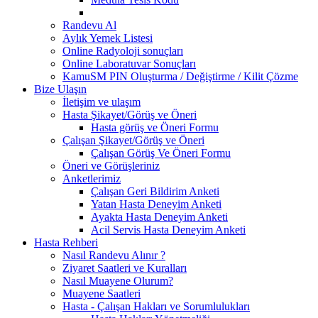
Randevu Al
Aylık Yemek Listesi
Online Radyoloji sonuçları
Online Laboratuvar Sonuçları
KamuSM PIN Oluşturma / Değiştirme / Kilit Çözme
Bize Ulaşın
İletişim ve ulaşım
Hasta Şikayet/Görüş ve Öneri
Hasta görüş ve Öneri Formu
Çalışan Şikayet/Görüş ve Öneri
Çalışan Görüş Ve Öneri Formu
Öneri ve Görüşleriniz
Anketlerimiz
Çalışan Geri Bildirim Anketi
Yatan Hasta Deneyim Anketi
Ayakta Hasta Deneyim Anketi
Acil Servis Hasta Deneyim Anketi
Hasta Rehberi
Nasıl Randevu Alınır ?
Ziyaret Saatleri ve Kuralları
Nasıl Muayene Olurum?
Muayene Saatleri
Hasta - Çalışan Hakları ve Sorumlulukları