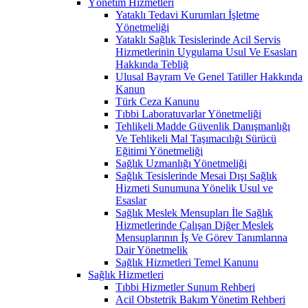
Yönetim Hizmetleri
Yataklı Tedavi Kurumları İşletme
Yönetmeliği
Yataklı Sağlık Tesislerinde Acil Servis
Hizmetlerinin Uygulama Usul Ve Esasları
Hakkında Tebliğ
Ulusal Bayram Ve Genel Tatiller Hakkında
Kanun
Türk Ceza Kanunu
Tıbbi Laboratuvarlar Yönetmeliği
Tehlikeli Madde Güvenlik Danışmanlığı
Ve Tehlikeli Mal Taşımacılığı Sürücü
Eğitimi Yönetmeliği
Sağlık Uzmanlığı Yönetmeliği
Sağlık Tesislerinde Mesai Dışı Sağlık
Hizmeti Sunumuna Yönelik Usul ve
Esaslar
Sağlık Meslek Mensupları İle Sağlık
Hizmetlerinde Çalışan Diğer Meslek
Mensuplarının İş Ve Görev Tanımlarına
Dair Yönetmelik
Sağlık Hizmetleri Temel Kanunu
Sağlık Hizmetleri
Tıbbi Hizmetler Sunum Rehberi
Acil Obstetrik Bakım Yönetim Rehberi