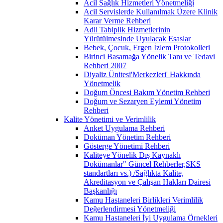
Acil Sağlık Hizmetleri Yönetmeliği
Acil Servislerde Kullanılmak Üzere Klinik
Karar Verme Rehberi
Adli Tabiplik Hizmetlerinin
Yürütülmesinde Uyulacak Esaslar
Bebek, Çocuk, Ergen İzlem Protokolleri
Birinci Basamağa Yönelik Tanı ve Tedavi
Rehberi 2007
Diyaliz Ünitesi'Merkezleri' Hakkında
Yönetmelik
Doğum Öncesi Bakım Yönetim Rehberi
Doğum ve Sezaryen Eylemi Yönetim
Rehberi
Kalite Yönetimi ve Verimlilik
Anket Uygulama Rehberi
Doküman Yönetim Rehberi
Gösterge Yönetimi Rehberi
Kaliteye Yönelik Dış Kaynaklı
Dokümanlar" Güncel Rehberler,SKS
standartları vs.) /Sağlıkta Kalite,
Akreditasyon ve Çalışan Hakları Dairesi
Başkanlığı
Kamu Hastaneleri Birlikleri Verimlilik
Değerlendirmesi Yönetmeliği
Kamu Hastaneleri İyi Uygulama Örnekleri