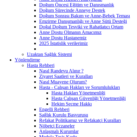
Doğum Öncesi Eğitim ve Danışmanlık
Doğum Sürecinde Anneye Destek
Doğum Sonrası Bakım ve Anne-Bebek Teması
Emzirme Danışmanlığı ve Anne Sütü Desteği
Doğal Doğum Teşviki ve Rahatlatıcı Ortam
Anne Dostu Olmanın Amacımız
Anne Dostu Hastanemiz
2025 İstatislik verilerimiz
Uzaktan Sağlık Sistemi
Yönlendirme
Hasta Rehberi
Nasıl Randevu Alınır ?
Ziyaret Saatleri ve Kuralları
Nasıl Muayene Olurum?
Hasta - Çalışan Hakları ve Sorumlulukları
Hasta Hakları Yönetmenliği
Hasta Çalışan Güvenliği Yönetmenliği
Hekim Seçme Hakkı
Engelli Rehberi
Sağlık Kurulu Başvurusu
Refakat Politikamız ve Refakatçi Kuralları
Nöbetçi Eczaneler
Anlaşmalı Kurumlar
Medula Tesis Kodu