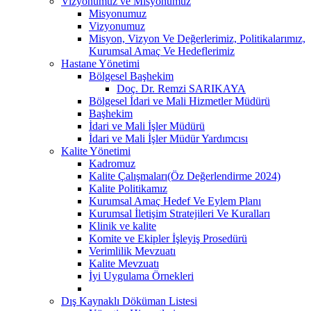
Vizyonumuz ve Misyonumuz
Misyonumuz
Vizyonumuz
Misyon, Vizyon Ve Değerlerimiz, Politikalarımız,
Kurumsal Amaç Ve Hedeflerimiz
Hastane Yönetimi
Bölgesel Başhekim
Doç. Dr. Remzi SARIKAYA
Bölgesel İdari ve Mali Hizmetler Müdürü
Başhekim
İdari ve Mali İşler Müdürü
İdari ve Mali İşler Müdür Yardımcısı
Kalite Yönetimi
Kadromuz
Kalite Çalışmaları(Öz Değerlendirme 2024)
Kalite Politikamız
Kurumsal Amaç Hedef Ve Eylem Planı
Kurumsal İletişim Stratejileri Ve Kuralları
Klinik ve kalite
Komite ve Ekipler İşleyiş Prosedürü
Verimlilik Mevzuatı
Kalite Mevzuatı
İyi Uygulama Örnekleri
Dış Kaynaklı Döküman Listesi