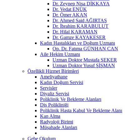
Dr. Zeynep Nisa DİKKAYA
Dr. Vedat ENÜK
Dr. Ömer AKAN
Dr. Ahmed Said AĞIRTAŞ
Dr. İbrahim KARABULUT
Dr. Hilal KARAMAN
Dr. Gamze KAYAKESER
Kadın Hastalıkları ve Doğum Uzmanı
Op. Dr. Fatıma GÜNHAN CAN
Aile Hekim Uzmanı
Uzman Doktor Mustafa ŞEKER
Uzman Doktor Yusuf ŞİŞMAN
Özellikli Hizmet Birimleri
Ameliyathane
Kadın Doğum Servisi
Servisler
Diyaliz Servisi
Poliklinik Ve Bekleme Alanları
Diş Polikliniği
Poliklinik Hasta Kabul Ve Bekleme Alanı
Kan Alma
Radyoloji Birimi
Müşahade Alanları
Gebe Okulum