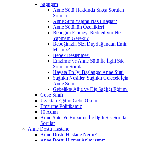
Sağlığım
Anne Sütü Hakkında Sıkça Sorulan
Sorular
Anne Sütü Yapımı Nasıl Başlar?
Anne Sütünün Özellikleri
Bebeğim Emmeyi Reddediyor Ne
Yapmam Gerekli?
Bebeğinizin Sizi Duyduğundan Emin
Misiniz?
Bebek Beslenmesi
Emzirme ve Anne Sütü İle İlgili Sık
Sorulan Sorular
Hayata En İyi Başlangıç Anne Sütü
Sağlıklı Nesiller, Sağlıklı Gelecek İçin
Anne Sütü
Gebelikte Ağız ve Diş Sağlığı Eğitimi
Gebe Sınıfı
Uzaktan Eğitim Gebe Okulu
Emzirme Politikamız
10 Adım
Anne Sütü Ve Emzirme İle İlgili Sık Sorulan
Sorular
Anne Dostu Hastane
Anne Dostu Hastane Nedir?
Anne Dostu Hizmet Anlayışımız