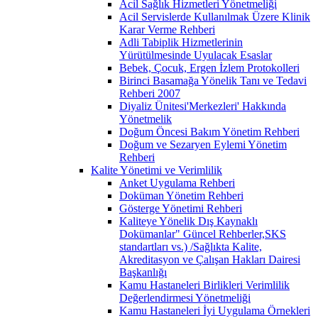
Acil Sağlık Hizmetleri Yönetmeliği
Acil Servislerde Kullanılmak Üzere Klinik
Karar Verme Rehberi
Adli Tabiplik Hizmetlerinin
Yürütülmesinde Uyulacak Esaslar
Bebek, Çocuk, Ergen İzlem Protokolleri
Birinci Basamağa Yönelik Tanı ve Tedavi
Rehberi 2007
Diyaliz Ünitesi'Merkezleri' Hakkında
Yönetmelik
Doğum Öncesi Bakım Yönetim Rehberi
Doğum ve Sezaryen Eylemi Yönetim
Rehberi
Kalite Yönetimi ve Verimlilik
Anket Uygulama Rehberi
Doküman Yönetim Rehberi
Gösterge Yönetimi Rehberi
Kaliteye Yönelik Dış Kaynaklı
Dokümanlar" Güncel Rehberler,SKS
standartları vs.) /Sağlıkta Kalite,
Akreditasyon ve Çalışan Hakları Dairesi
Başkanlığı
Kamu Hastaneleri Birlikleri Verimlilik
Değerlendirmesi Yönetmeliği
Kamu Hastaneleri İyi Uygulama Örnekleri