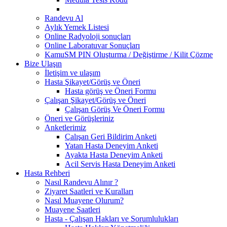
Randevu Al
Aylık Yemek Listesi
Online Radyoloji sonuçları
Online Laboratuvar Sonuçları
KamuSM PIN Oluşturma / Değiştirme / Kilit Çözme
Bize Ulaşın
İletişim ve ulaşım
Hasta Şikayet/Görüş ve Öneri
Hasta görüş ve Öneri Formu
Çalışan Şikayet/Görüş ve Öneri
Çalışan Görüş Ve Öneri Formu
Öneri ve Görüşleriniz
Anketlerimiz
Çalışan Geri Bildirim Anketi
Yatan Hasta Deneyim Anketi
Ayakta Hasta Deneyim Anketi
Acil Servis Hasta Deneyim Anketi
Hasta Rehberi
Nasıl Randevu Alınır ?
Ziyaret Saatleri ve Kuralları
Nasıl Muayene Olurum?
Muayene Saatleri
Hasta - Çalışan Hakları ve Sorumlulukları