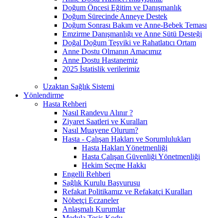
Doğum Öncesi Eğitim ve Danışmanlık
Doğum Sürecinde Anneye Destek
Doğum Sonrası Bakım ve Anne-Bebek Teması
Emzirme Danışmanlığı ve Anne Sütü Desteği
Doğal Doğum Teşviki ve Rahatlatıcı Ortam
Anne Dostu Olmanın Amacımız
Anne Dostu Hastanemiz
2025 İstatislik verilerimiz
Uzaktan Sağlık Sistemi
Yönlendirme
Hasta Rehberi
Nasıl Randevu Alınır ?
Ziyaret Saatleri ve Kuralları
Nasıl Muayene Olurum?
Hasta - Çalışan Hakları ve Sorumlulukları
Hasta Hakları Yönetmenliği
Hasta Çalışan Güvenliği Yönetmenliği
Hekim Seçme Hakkı
Engelli Rehberi
Sağlık Kurulu Başvurusu
Refakat Politikamız ve Refakatçi Kuralları
Nöbetçi Eczaneler
Anlaşmalı Kurumlar
Medula Tesis Kodu