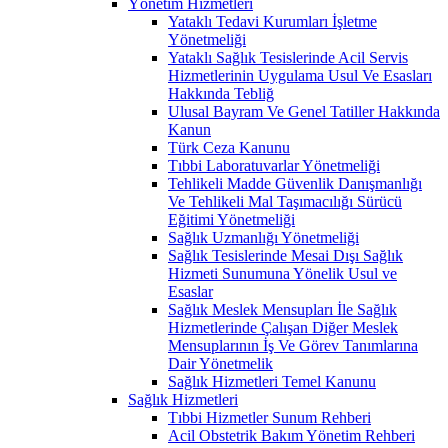
Yönetim Hizmetleri
Yataklı Tedavi Kurumları İşletme
Yönetmeliği
Yataklı Sağlık Tesislerinde Acil Servis
Hizmetlerinin Uygulama Usul Ve Esasları
Hakkında Tebliğ
Ulusal Bayram Ve Genel Tatiller Hakkında
Kanun
Türk Ceza Kanunu
Tıbbi Laboratuvarlar Yönetmeliği
Tehlikeli Madde Güvenlik Danışmanlığı
Ve Tehlikeli Mal Taşımacılığı Sürücü
Eğitimi Yönetmeliği
Sağlık Uzmanlığı Yönetmeliği
Sağlık Tesislerinde Mesai Dışı Sağlık
Hizmeti Sunumuna Yönelik Usul ve
Esaslar
Sağlık Meslek Mensupları İle Sağlık
Hizmetlerinde Çalışan Diğer Meslek
Mensuplarının İş Ve Görev Tanımlarına
Dair Yönetmelik
Sağlık Hizmetleri Temel Kanunu
Sağlık Hizmetleri
Tıbbi Hizmetler Sunum Rehberi
Acil Obstetrik Bakım Yönetim Rehberi