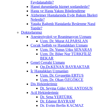
Faydalanabilir?
Hangi durumlarda hizmet sonlandırılır?
Hasta ve Hasta Yakını Bilgilendirme
Alzheimer Hastalarında Evde Bakım İlkeleri
Nelerdir?
Yatağa Bağımlı Hastalarda Beslenme Nasıl
Yapılır?
Doktorlarımız
Anesteziyoloji ve Reanimasyon Uzmanı
Uzm. Dr. Murat ALPARSLAN
Çocuk Sağlığı ve Hastalıkları Uzmanı
Uzm. Dr. Yunus Utku ŞENARAS
Uzm. Dr. Bilge Nur TÜRKFİLİZ
BEKAR
Genel Cerrahi Uzmanı
Op.Dr.KENAN BAYRAKTAR
İç Hastalıkları Uzmanları
Uzm. Dr. Gıyasettin ERTUŞ
Uzm. Dr. Okan ÖZGÖKÇE
Diş Hekimlerimiz
Dt. Şeyma Güler ASLANTOSUN
Acil Hekimlerimiz
Dr. Sena YERTÜRK
Dr. Edanur BAYRAM
Dr. Evrim Berfin KAÇMAZ