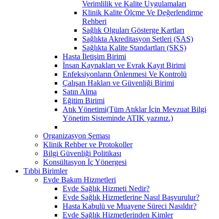
Verimlilik ve Kalite Uygulamaları
Klinik Kalite Ölçme Ve Değerlendirme
Rehberi
Sağlık Olguları Gösterge Kartları
Sağlıkta Akreditasyon Setleri (SAS)
Sağlıkta Kalite Standartları (SKS)
Hasta İletişim Birimi
İnsan Kaynakları ve Evrak Kayıt Birimi
Enfeksiyonların Önlenmesi Ve Kontrolü
Çalışan Hakları ve Güvenliği Birimi
Satın Alma
Eğitim Birimi
Atık Yönetimi(Tüm Atıklar İçin Mevzuat Bilgi
Yönetim Sisteminde ATIK yazınız.)
Organizasyon Şeması
Klinik Rehber ve Protokoller
Bilgi Güvenliği Politikası
Konsültasyon İç Yönergesi
Tıbbi Birimler
Evde Bakım Hizmetleri
Evde Sağlık Hizmeti Nedir?
Evde Sağlık Hizmetlerine Nasıl Başvurulur?
Hasta Kabulü ve Muayene Süreci Nasıldır?
Evde Sağlık Hizmetlerinden Kimler