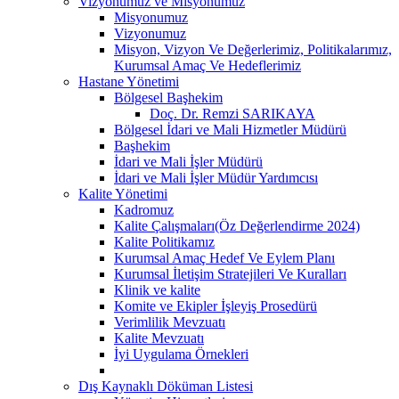
Vizyonumuz ve Misyonumuz
Misyonumuz
Vizyonumuz
Misyon, Vizyon Ve Değerlerimiz, Politikalarımız,
Kurumsal Amaç Ve Hedeflerimiz
Hastane Yönetimi
Bölgesel Başhekim
Doç. Dr. Remzi SARIKAYA
Bölgesel İdari ve Mali Hizmetler Müdürü
Başhekim
İdari ve Mali İşler Müdürü
İdari ve Mali İşler Müdür Yardımcısı
Kalite Yönetimi
Kadromuz
Kalite Çalışmaları(Öz Değerlendirme 2024)
Kalite Politikamız
Kurumsal Amaç Hedef Ve Eylem Planı
Kurumsal İletişim Stratejileri Ve Kuralları
Klinik ve kalite
Komite ve Ekipler İşleyiş Prosedürü
Verimlilik Mevzuatı
Kalite Mevzuatı
İyi Uygulama Örnekleri
Dış Kaynaklı Döküman Listesi