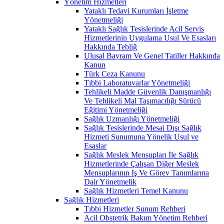
Yönetim Hizmetleri
Yataklı Tedavi Kurumları İşletme
Yönetmeliği
Yataklı Sağlık Tesislerinde Acil Servis
Hizmetlerinin Uygulama Usul Ve Esasları
Hakkında Tebliğ
Ulusal Bayram Ve Genel Tatiller Hakkında
Kanun
Türk Ceza Kanunu
Tıbbi Laboratuvarlar Yönetmeliği
Tehlikeli Madde Güvenlik Danışmanlığı
Ve Tehlikeli Mal Taşımacılığı Sürücü
Eğitimi Yönetmeliği
Sağlık Uzmanlığı Yönetmeliği
Sağlık Tesislerinde Mesai Dışı Sağlık
Hizmeti Sunumuna Yönelik Usul ve
Esaslar
Sağlık Meslek Mensupları İle Sağlık
Hizmetlerinde Çalışan Diğer Meslek
Mensuplarının İş Ve Görev Tanımlarına
Dair Yönetmelik
Sağlık Hizmetleri Temel Kanunu
Sağlık Hizmetleri
Tıbbi Hizmetler Sunum Rehberi
Acil Obstetrik Bakım Yönetim Rehberi