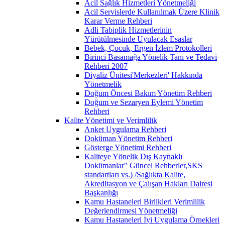
Acil Sağlık Hizmetleri Yönetmeliği
Acil Servislerde Kullanılmak Üzere Klinik
Karar Verme Rehberi
Adli Tabiplik Hizmetlerinin
Yürütülmesinde Uyulacak Esaslar
Bebek, Çocuk, Ergen İzlem Protokolleri
Birinci Basamağa Yönelik Tanı ve Tedavi
Rehberi 2007
Diyaliz Ünitesi'Merkezleri' Hakkında
Yönetmelik
Doğum Öncesi Bakım Yönetim Rehberi
Doğum ve Sezaryen Eylemi Yönetim
Rehberi
Kalite Yönetimi ve Verimlilik
Anket Uygulama Rehberi
Doküman Yönetim Rehberi
Gösterge Yönetimi Rehberi
Kaliteye Yönelik Dış Kaynaklı
Dokümanlar" Güncel Rehberler,SKS
standartları vs.) /Sağlıkta Kalite,
Akreditasyon ve Çalışan Hakları Dairesi
Başkanlığı
Kamu Hastaneleri Birlikleri Verimlilik
Değerlendirmesi Yönetmeliği
Kamu Hastaneleri İyi Uygulama Örnekleri