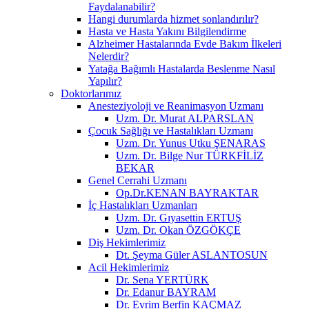
Faydalanabilir?
Hangi durumlarda hizmet sonlandırılır?
Hasta ve Hasta Yakını Bilgilendirme
Alzheimer Hastalarında Evde Bakım İlkeleri
Nelerdir?
Yatağa Bağımlı Hastalarda Beslenme Nasıl
Yapılır?
Doktorlarımız
Anesteziyoloji ve Reanimasyon Uzmanı
Uzm. Dr. Murat ALPARSLAN
Çocuk Sağlığı ve Hastalıkları Uzmanı
Uzm. Dr. Yunus Utku ŞENARAS
Uzm. Dr. Bilge Nur TÜRKFİLİZ
BEKAR
Genel Cerrahi Uzmanı
Op.Dr.KENAN BAYRAKTAR
İç Hastalıkları Uzmanları
Uzm. Dr. Gıyasettin ERTUŞ
Uzm. Dr. Okan ÖZGÖKÇE
Diş Hekimlerimiz
Dt. Şeyma Güler ASLANTOSUN
Acil Hekimlerimiz
Dr. Sena YERTÜRK
Dr. Edanur BAYRAM
Dr. Evrim Berfin KAÇMAZ