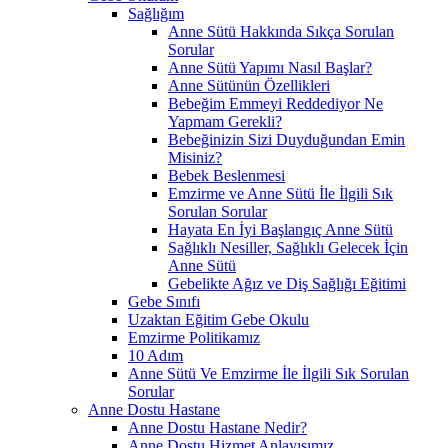
Sağlığım
Anne Sütü Hakkında Sıkça Sorulan
Sorular
Anne Sütü Yapımı Nasıl Başlar?
Anne Sütünün Özellikleri
Bebeğim Emmeyi Reddediyor Ne
Yapmam Gerekli?
Bebeğinizin Sizi Duyduğundan Emin
Misiniz?
Bebek Beslenmesi
Emzirme ve Anne Sütü İle İlgili Sık
Sorulan Sorular
Hayata En İyi Başlangıç Anne Sütü
Sağlıklı Nesiller, Sağlıklı Gelecek İçin
Anne Sütü
Gebelikte Ağız ve Diş Sağlığı Eğitimi
Gebe Sınıfı
Uzaktan Eğitim Gebe Okulu
Emzirme Politikamız
10 Adım
Anne Sütü Ve Emzirme İle İlgili Sık Sorulan
Sorular
Anne Dostu Hastane
Anne Dostu Hastane Nedir?
Anne Dostu Hizmet Anlayışımız