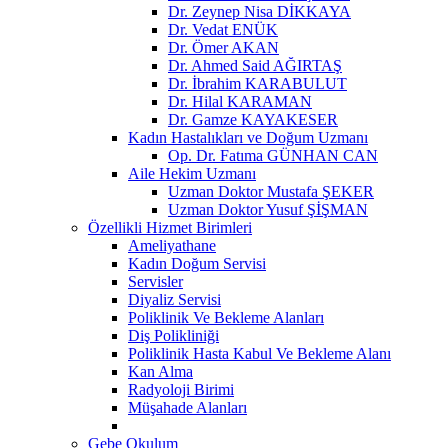
Dr. Zeynep Nisa DİKKAYA
Dr. Vedat ENÜK
Dr. Ömer AKAN
Dr. Ahmed Said AĞIRTAŞ
Dr. İbrahim KARABULUT
Dr. Hilal KARAMAN
Dr. Gamze KAYAKESER
Kadın Hastalıkları ve Doğum Uzmanı
Op. Dr. Fatıma GÜNHAN CAN
Aile Hekim Uzmanı
Uzman Doktor Mustafa ŞEKER
Uzman Doktor Yusuf ŞİŞMAN
Özellikli Hizmet Birimleri
Ameliyathane
Kadın Doğum Servisi
Servisler
Diyaliz Servisi
Poliklinik Ve Bekleme Alanları
Diş Polikliniği
Poliklinik Hasta Kabul Ve Bekleme Alanı
Kan Alma
Radyoloji Birimi
Müşahade Alanları
Gebe Okulum