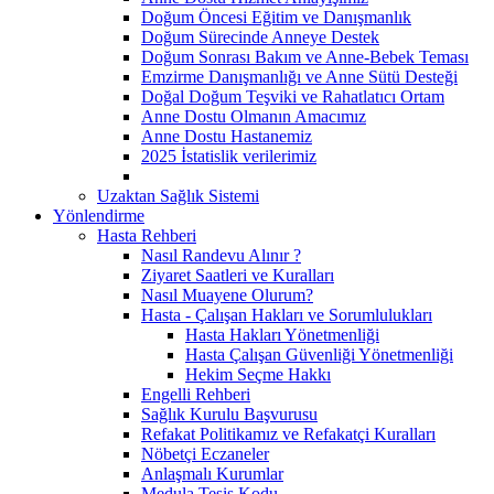
Doğum Öncesi Eğitim ve Danışmanlık
Doğum Sürecinde Anneye Destek
Doğum Sonrası Bakım ve Anne-Bebek Teması
Emzirme Danışmanlığı ve Anne Sütü Desteği
Doğal Doğum Teşviki ve Rahatlatıcı Ortam
Anne Dostu Olmanın Amacımız
Anne Dostu Hastanemiz
2025 İstatislik verilerimiz
Uzaktan Sağlık Sistemi
Yönlendirme
Hasta Rehberi
Nasıl Randevu Alınır ?
Ziyaret Saatleri ve Kuralları
Nasıl Muayene Olurum?
Hasta - Çalışan Hakları ve Sorumlulukları
Hasta Hakları Yönetmenliği
Hasta Çalışan Güvenliği Yönetmenliği
Hekim Seçme Hakkı
Engelli Rehberi
Sağlık Kurulu Başvurusu
Refakat Politikamız ve Refakatçi Kuralları
Nöbetçi Eczaneler
Anlaşmalı Kurumlar
Medula Tesis Kodu