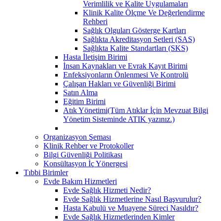
Verimlilik ve Kalite Uygulamaları
Klinik Kalite Ölçme Ve Değerlendirme
Rehberi
Sağlık Olguları Gösterge Kartları
Sağlıkta Akreditasyon Setleri (SAS)
Sağlıkta Kalite Standartları (SKS)
Hasta İletişim Birimi
İnsan Kaynakları ve Evrak Kayıt Birimi
Enfeksiyonların Önlenmesi Ve Kontrolü
Çalışan Hakları ve Güvenliği Birimi
Satın Alma
Eğitim Birimi
Atık Yönetimi(Tüm Atıklar İçin Mevzuat Bilgi
Yönetim Sisteminde ATIK yazınız.)
Organizasyon Şeması
Klinik Rehber ve Protokoller
Bilgi Güvenliği Politikası
Konsültasyon İç Yönergesi
Tıbbi Birimler
Evde Bakım Hizmetleri
Evde Sağlık Hizmeti Nedir?
Evde Sağlık Hizmetlerine Nasıl Başvurulur?
Hasta Kabulü ve Muayene Süreci Nasıldır?
Evde Sağlık Hizmetlerinden Kimler