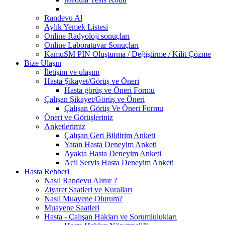
Randevu Al
Aylık Yemek Listesi
Online Radyoloji sonuçları
Online Laboratuvar Sonuçları
KamuSM PIN Oluşturma / Değiştirme / Kilit Çözme
Bize Ulaşın
İletişim ve ulaşım
Hasta Şikayet/Görüş ve Öneri
Hasta görüş ve Öneri Formu
Çalışan Şikayet/Görüş ve Öneri
Çalışan Görüş Ve Öneri Formu
Öneri ve Görüşleriniz
Anketlerimiz
Çalışan Geri Bildirim Anketi
Yatan Hasta Deneyim Anketi
Ayakta Hasta Deneyim Anketi
Acil Servis Hasta Deneyim Anketi
Hasta Rehberi
Nasıl Randevu Alınır ?
Ziyaret Saatleri ve Kuralları
Nasıl Muayene Olurum?
Muayene Saatleri
Hasta - Çalışan Hakları ve Sorumlulukları