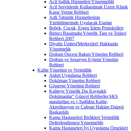
Acil Sağlık Hizmetleri Yönetmeliği
Acil Servislerde Kullanılmak Üzere Klinik
Karar Verme Rehberi
Adli Tabiplik Hizmetlerinin
Yürütülmesinde Uyulacak Esaslar
Bebek, Çocuk, Ergen İzlem Protokolleri
Birinci Basamağa Yönelik Tanı ve Tedavi
Rehberi 2007
Diyaliz Ünitesi'Merkezleri' Hakkında
Yönetmelik
Doğum Öncesi Bakım Yönetim Rehberi
Doğum ve Sezaryen Eylemi Yönetim
Rehberi
Kalite Yönetimi ve Verimlilik
Anket Uygulama Rehberi
Doküman Yönetim Rehberi
Gösterge Yönetimi Rehberi
Kaliteye Yönelik Dış Kaynaklı
Dokümanlar" Güncel Rehberler,SKS
standartları vs.) /Sağlıkta Kalite,
Akreditasyon ve Çalışan Hakları Dairesi
Başkanlığı
Kamu Hastaneleri Birlikleri Verimlilik
Değerlendirmesi Yönetmeliği
Kamu Hastaneleri İyi Uygulama Örnekleri