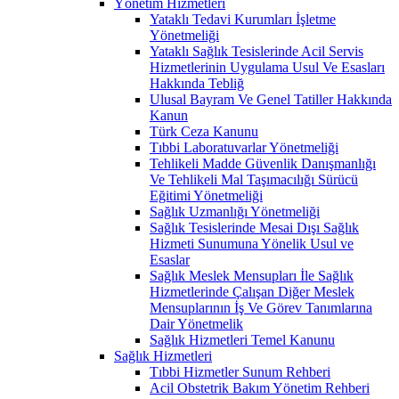
Yönetim Hizmetleri
Yataklı Tedavi Kurumları İşletme
Yönetmeliği
Yataklı Sağlık Tesislerinde Acil Servis
Hizmetlerinin Uygulama Usul Ve Esasları
Hakkında Tebliğ
Ulusal Bayram Ve Genel Tatiller Hakkında
Kanun
Türk Ceza Kanunu
Tıbbi Laboratuvarlar Yönetmeliği
Tehlikeli Madde Güvenlik Danışmanlığı
Ve Tehlikeli Mal Taşımacılığı Sürücü
Eğitimi Yönetmeliği
Sağlık Uzmanlığı Yönetmeliği
Sağlık Tesislerinde Mesai Dışı Sağlık
Hizmeti Sunumuna Yönelik Usul ve
Esaslar
Sağlık Meslek Mensupları İle Sağlık
Hizmetlerinde Çalışan Diğer Meslek
Mensuplarının İş Ve Görev Tanımlarına
Dair Yönetmelik
Sağlık Hizmetleri Temel Kanunu
Sağlık Hizmetleri
Tıbbi Hizmetler Sunum Rehberi
Acil Obstetrik Bakım Yönetim Rehberi