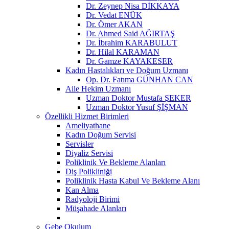
Dr. Zeynep Nisa DİKKAYA
Dr. Vedat ENÜK
Dr. Ömer AKAN
Dr. Ahmed Said AĞIRTAŞ
Dr. İbrahim KARABULUT
Dr. Hilal KARAMAN
Dr. Gamze KAYAKESER
Kadın Hastalıkları ve Doğum Uzmanı
Op. Dr. Fatıma GÜNHAN CAN
Aile Hekim Uzmanı
Uzman Doktor Mustafa ŞEKER
Uzman Doktor Yusuf ŞİŞMAN
Özellikli Hizmet Birimleri
Ameliyathane
Kadın Doğum Servisi
Servisler
Diyaliz Servisi
Poliklinik Ve Bekleme Alanları
Diş Polikliniği
Poliklinik Hasta Kabul Ve Bekleme Alanı
Kan Alma
Radyoloji Birimi
Müşahade Alanları
Gebe Okulum