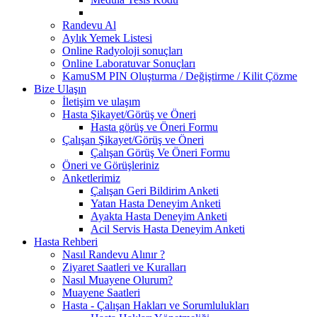
Randevu Al
Aylık Yemek Listesi
Online Radyoloji sonuçları
Online Laboratuvar Sonuçları
KamuSM PIN Oluşturma / Değiştirme / Kilit Çözme
Bize Ulaşın
İletişim ve ulaşım
Hasta Şikayet/Görüş ve Öneri
Hasta görüş ve Öneri Formu
Çalışan Şikayet/Görüş ve Öneri
Çalışan Görüş Ve Öneri Formu
Öneri ve Görüşleriniz
Anketlerimiz
Çalışan Geri Bildirim Anketi
Yatan Hasta Deneyim Anketi
Ayakta Hasta Deneyim Anketi
Acil Servis Hasta Deneyim Anketi
Hasta Rehberi
Nasıl Randevu Alınır ?
Ziyaret Saatleri ve Kuralları
Nasıl Muayene Olurum?
Muayene Saatleri
Hasta - Çalışan Hakları ve Sorumlulukları