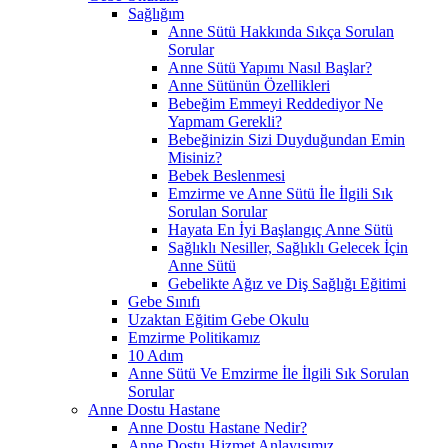
Sağlığım
Anne Sütü Hakkında Sıkça Sorulan
Sorular
Anne Sütü Yapımı Nasıl Başlar?
Anne Sütünün Özellikleri
Bebeğim Emmeyi Reddediyor Ne
Yapmam Gerekli?
Bebeğinizin Sizi Duyduğundan Emin
Misiniz?
Bebek Beslenmesi
Emzirme ve Anne Sütü İle İlgili Sık
Sorulan Sorular
Hayata En İyi Başlangıç Anne Sütü
Sağlıklı Nesiller, Sağlıklı Gelecek İçin
Anne Sütü
Gebelikte Ağız ve Diş Sağlığı Eğitimi
Gebe Sınıfı
Uzaktan Eğitim Gebe Okulu
Emzirme Politikamız
10 Adım
Anne Sütü Ve Emzirme İle İlgili Sık Sorulan
Sorular
Anne Dostu Hastane
Anne Dostu Hastane Nedir?
Anne Dostu Hizmet Anlayışımız