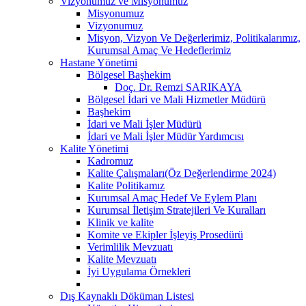
Vizyonumuz ve Misyonumuz
Misyonumuz
Vizyonumuz
Misyon, Vizyon Ve Değerlerimiz, Politikalarımız,
Kurumsal Amaç Ve Hedeflerimiz
Hastane Yönetimi
Bölgesel Başhekim
Doç. Dr. Remzi SARIKAYA
Bölgesel İdari ve Mali Hizmetler Müdürü
Başhekim
İdari ve Mali İşler Müdürü
İdari ve Mali İşler Müdür Yardımcısı
Kalite Yönetimi
Kadromuz
Kalite Çalışmaları(Öz Değerlendirme 2024)
Kalite Politikamız
Kurumsal Amaç Hedef Ve Eylem Planı
Kurumsal İletişim Stratejileri Ve Kuralları
Klinik ve kalite
Komite ve Ekipler İşleyiş Prosedürü
Verimlilik Mevzuatı
Kalite Mevzuatı
İyi Uygulama Örnekleri
Dış Kaynaklı Döküman Listesi