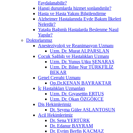
Faydalanabilir?
Hangi durumlarda hizmet sonlandırılır?
Hasta ve Hasta Yakını Bilgilendirme
Alzheimer Hastalarında Evde Bakım İlkeleri
Nelerdir?
Yatağa Bağımlı Hastalarda Beslenme Nasıl
Yapılır?
Doktorlarımız
Anesteziyoloji ve Reanimasyon Uzmanı
Uzm. Dr. Murat ALPARSLAN
Çocuk Sağlığı ve Hastalıkları Uzmanı
Uzm. Dr. Yunus Utku ŞENARAS
Uzm. Dr. Bilge Nur TÜRKFİLİZ
BEKAR
Genel Cerrahi Uzmanı
Op.Dr.KENAN BAYRAKTAR
İç Hastalıkları Uzmanları
Uzm. Dr. Gıyasettin ERTUŞ
Uzm. Dr. Okan ÖZGÖKÇE
Diş Hekimlerimiz
Dt. Şeyma Güler ASLANTOSUN
Acil Hekimlerimiz
Dr. Sena YERTÜRK
Dr. Edanur BAYRAM
Dr. Evrim Berfin KAÇMAZ