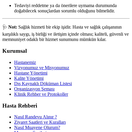
Tedaviyi reddetme ya da önerilere uymama durumunda
doğabilecek sonuçlardan sorumlu olduğunu bilmelidir.
🩺
Not:
Sağlık hizmeti bir ekip işidir. Hasta ve sağlık çalışanının
karşılıklı saygı, iş birliği ve iletişim içinde olması; kaliteli, güvenli ve
memnuniyet odaklı bir hizmet sunumunu mümkün kılar.
Kurumsal
Hastanemiz
Vizyonumuz ve Misyonumuz
Hastane Yönetimi
Kalite Yönetimi
Dış Kaynaklı Döküman Listesi
Organizasyon Şeması
Klinik Rehber ve Protokoller
Hasta Rehberi
Nasıl Randevu Alınır ?
Ziyaret Saatleri ve Kuralları
Nasıl Muayene Olurum?