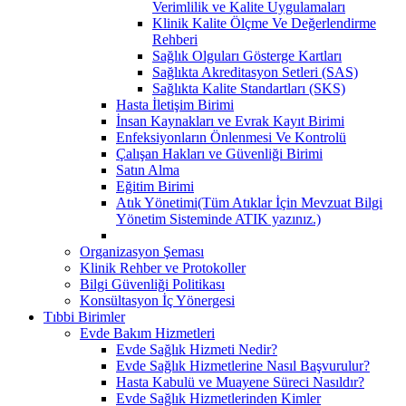
Verimlilik ve Kalite Uygulamaları
Klinik Kalite Ölçme Ve Değerlendirme
Rehberi
Sağlık Olguları Gösterge Kartları
Sağlıkta Akreditasyon Setleri (SAS)
Sağlıkta Kalite Standartları (SKS)
Hasta İletişim Birimi
İnsan Kaynakları ve Evrak Kayıt Birimi
Enfeksiyonların Önlenmesi Ve Kontrolü
Çalışan Hakları ve Güvenliği Birimi
Satın Alma
Eğitim Birimi
Atık Yönetimi(Tüm Atıklar İçin Mevzuat Bilgi
Yönetim Sisteminde ATIK yazınız.)
Organizasyon Şeması
Klinik Rehber ve Protokoller
Bilgi Güvenliği Politikası
Konsültasyon İç Yönergesi
Tıbbi Birimler
Evde Bakım Hizmetleri
Evde Sağlık Hizmeti Nedir?
Evde Sağlık Hizmetlerine Nasıl Başvurulur?
Hasta Kabulü ve Muayene Süreci Nasıldır?
Evde Sağlık Hizmetlerinden Kimler