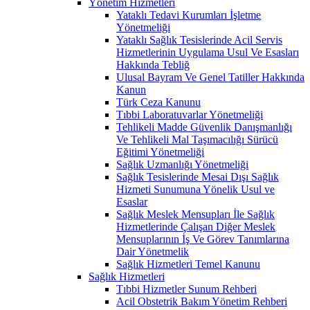
Yönetim Hizmetleri
Yataklı Tedavi Kurumları İşletme
Yönetmeliği
Yataklı Sağlık Tesislerinde Acil Servis
Hizmetlerinin Uygulama Usul Ve Esasları
Hakkında Tebliğ
Ulusal Bayram Ve Genel Tatiller Hakkında
Kanun
Türk Ceza Kanunu
Tıbbi Laboratuvarlar Yönetmeliği
Tehlikeli Madde Güvenlik Danışmanlığı
Ve Tehlikeli Mal Taşımacılığı Sürücü
Eğitimi Yönetmeliği
Sağlık Uzmanlığı Yönetmeliği
Sağlık Tesislerinde Mesai Dışı Sağlık
Hizmeti Sunumuna Yönelik Usul ve
Esaslar
Sağlık Meslek Mensupları İle Sağlık
Hizmetlerinde Çalışan Diğer Meslek
Mensuplarının İş Ve Görev Tanımlarına
Dair Yönetmelik
Sağlık Hizmetleri Temel Kanunu
Sağlık Hizmetleri
Tıbbi Hizmetler Sunum Rehberi
Acil Obstetrik Bakım Yönetim Rehberi