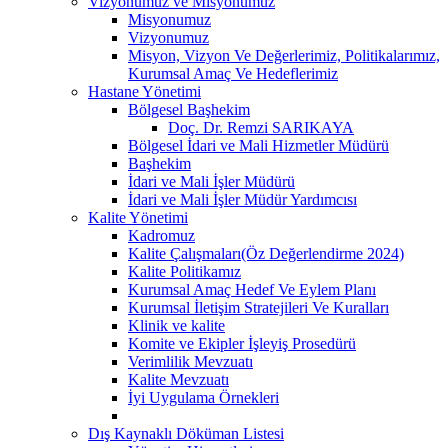
Vizyonumuz ve Misyonumuz
Misyonumuz
Vizyonumuz
Misyon, Vizyon Ve Değerlerimiz, Politikalarımız,
Kurumsal Amaç Ve Hedeflerimiz
Hastane Yönetimi
Bölgesel Başhekim
Doç. Dr. Remzi SARIKAYA
Bölgesel İdari ve Mali Hizmetler Müdürü
Başhekim
İdari ve Mali İşler Müdürü
İdari ve Mali İşler Müdür Yardımcısı
Kalite Yönetimi
Kadromuz
Kalite Çalışmaları(Öz Değerlendirme 2024)
Kalite Politikamız
Kurumsal Amaç Hedef Ve Eylem Planı
Kurumsal İletişim Stratejileri Ve Kuralları
Klinik ve kalite
Komite ve Ekipler İşleyiş Prosedürü
Verimlilik Mevzuatı
Kalite Mevzuatı
İyi Uygulama Örnekleri
Dış Kaynaklı Döküman Listesi