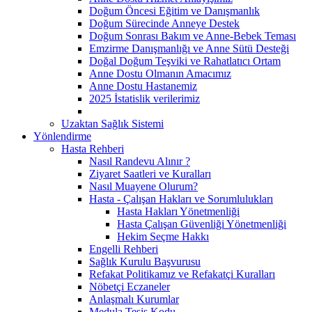
Doğum Öncesi Eğitim ve Danışmanlık
Doğum Sürecinde Anneye Destek
Doğum Sonrası Bakım ve Anne-Bebek Teması
Emzirme Danışmanlığı ve Anne Sütü Desteği
Doğal Doğum Teşviki ve Rahatlatıcı Ortam
Anne Dostu Olmanın Amacımız
Anne Dostu Hastanemiz
2025 İstatislik verilerimiz
Uzaktan Sağlık Sistemi
Yönlendirme
Hasta Rehberi
Nasıl Randevu Alınır ?
Ziyaret Saatleri ve Kuralları
Nasıl Muayene Olurum?
Hasta - Çalışan Hakları ve Sorumlulukları
Hasta Hakları Yönetmenliği
Hasta Çalışan Güvenliği Yönetmenliği
Hekim Seçme Hakkı
Engelli Rehberi
Sağlık Kurulu Başvurusu
Refakat Politikamız ve Refakatçi Kuralları
Nöbetçi Eczaneler
Anlaşmalı Kurumlar
Medula Tesis Kodu