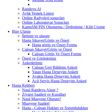
Randevu Al
Aylık Yemek Listesi
Online Radyoloji sonuçları
Online Laboratuvar Sonuçları
KamuSM PIN Oluşturma / Değiştirme / Kilit Çözme
Bize Ulaşın
İletişim ve ulaşım
Hasta Şikayet/Görüş ve Öneri
Hasta görüş ve Öneri Formu
Çalışan Şikayet/Görüş ve Öneri
Çalışan Görüş Ve Öneri Formu
Öneri ve Görüşleriniz
Anketlerimiz
Çalışan Geri Bildirim Anketi
Yatan Hasta Deneyim Anketi
Ayakta Hasta Deneyim Anketi
Acil Servis Hasta Deneyim Anketi
Hasta Rehberi
Nasıl Randevu Alınır ?
Ziyaret Saatleri ve Kuralları
Nasıl Muayene Olurum?
Muayene Saatleri
Hasta - Çalışan Hakları ve Sorumlulukları