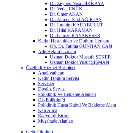
Dr. Zeynep Nisa DİKKAYA
Dr. Vedat ENÜK
Dr. Ömer AKAN
Dr. Ahmed Said AĞIRTAŞ
Dr. İbrahim KARABULUT
Dr. Hilal KARAMAN
Dr. Gamze KAYAKESER
Kadın Hastalıkları ve Doğum Uzmanı
Op. Dr. Fatıma GÜNHAN CAN
Aile Hekim Uzmanı
Uzman Doktor Mustafa ŞEKER
Uzman Doktor Yusuf ŞİŞMAN
Özellikli Hizmet Birimleri
Ameliyathane
Kadın Doğum Servisi
Servisler
Diyaliz Servisi
Poliklinik Ve Bekleme Alanları
Diş Polikliniği
Poliklinik Hasta Kabul Ve Bekleme Alanı
Kan Alma
Radyoloji Birimi
Müşahade Alanları
Gebe Okulum