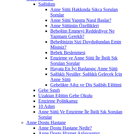
Sağlığım
Anne Sütü Hakkında Sıkça Sorulan
Sorular
Anne Sütü Yapımı Nasıl Başlar?
Anne Sütünün Özellikleri
Bebeğim Emmeyi Reddediyor Ne
Yapmam Gerekli?
Bebeğinizin Sizi Duyduğundan Emin
Misiniz?
Bebek Beslenmesi
Emzirme ve Anne Sütü İle İlgili Sık
Sorulan Sorular
Hayata En İyi Başlangıç Anne Sütü
Sağlıklı Nesiller, Sağlıklı Gelecek İçin
Anne Sütü
Gebelikte Ağız ve Diş Sağlığı Eğitimi
Gebe Sınıfı
Uzaktan Eğitim Gebe Okulu
Emzirme Politikamız
10 Adım
Anne Sütü Ve Emzirme İle İlgili Sık Sorulan
Sorular
Anne Dostu Hastane
Anne Dostu Hastane Nedir?
Anne Dostu Hizmet Anlayışımız