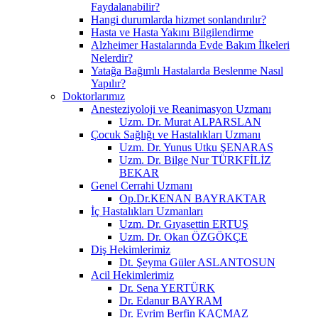
Faydalanabilir?
Hangi durumlarda hizmet sonlandırılır?
Hasta ve Hasta Yakını Bilgilendirme
Alzheimer Hastalarında Evde Bakım İlkeleri
Nelerdir?
Yatağa Bağımlı Hastalarda Beslenme Nasıl
Yapılır?
Doktorlarımız
Anesteziyoloji ve Reanimasyon Uzmanı
Uzm. Dr. Murat ALPARSLAN
Çocuk Sağlığı ve Hastalıkları Uzmanı
Uzm. Dr. Yunus Utku ŞENARAS
Uzm. Dr. Bilge Nur TÜRKFİLİZ
BEKAR
Genel Cerrahi Uzmanı
Op.Dr.KENAN BAYRAKTAR
İç Hastalıkları Uzmanları
Uzm. Dr. Gıyasettin ERTUŞ
Uzm. Dr. Okan ÖZGÖKÇE
Diş Hekimlerimiz
Dt. Şeyma Güler ASLANTOSUN
Acil Hekimlerimiz
Dr. Sena YERTÜRK
Dr. Edanur BAYRAM
Dr. Evrim Berfin KAÇMAZ