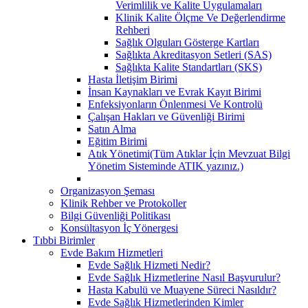
Verimlilik ve Kalite Uygulamaları
Klinik Kalite Ölçme Ve Değerlendirme
Rehberi
Sağlık Olguları Gösterge Kartları
Sağlıkta Akreditasyon Setleri (SAS)
Sağlıkta Kalite Standartları (SKS)
Hasta İletişim Birimi
İnsan Kaynakları ve Evrak Kayıt Birimi
Enfeksiyonların Önlenmesi Ve Kontrolü
Çalışan Hakları ve Güvenliği Birimi
Satın Alma
Eğitim Birimi
Atık Yönetimi(Tüm Atıklar İçin Mevzuat Bilgi
Yönetim Sisteminde ATIK yazınız.)
Organizasyon Şeması
Klinik Rehber ve Protokoller
Bilgi Güvenliği Politikası
Konsültasyon İç Yönergesi
Tıbbi Birimler
Evde Bakım Hizmetleri
Evde Sağlık Hizmeti Nedir?
Evde Sağlık Hizmetlerine Nasıl Başvurulur?
Hasta Kabulü ve Muayene Süreci Nasıldır?
Evde Sağlık Hizmetlerinden Kimler