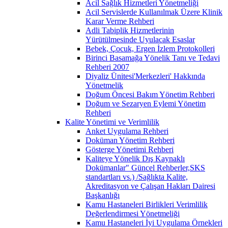
Acil Sağlık Hizmetleri Yönetmeliği
Acil Servislerde Kullanılmak Üzere Klinik
Karar Verme Rehberi
Adli Tabiplik Hizmetlerinin
Yürütülmesinde Uyulacak Esaslar
Bebek, Çocuk, Ergen İzlem Protokolleri
Birinci Basamağa Yönelik Tanı ve Tedavi
Rehberi 2007
Diyaliz Ünitesi'Merkezleri' Hakkında
Yönetmelik
Doğum Öncesi Bakım Yönetim Rehberi
Doğum ve Sezaryen Eylemi Yönetim
Rehberi
Kalite Yönetimi ve Verimlilik
Anket Uygulama Rehberi
Doküman Yönetim Rehberi
Gösterge Yönetimi Rehberi
Kaliteye Yönelik Dış Kaynaklı
Dokümanlar" Güncel Rehberler,SKS
standartları vs.) /Sağlıkta Kalite,
Akreditasyon ve Çalışan Hakları Dairesi
Başkanlığı
Kamu Hastaneleri Birlikleri Verimlilik
Değerlendirmesi Yönetmeliği
Kamu Hastaneleri İyi Uygulama Örnekleri