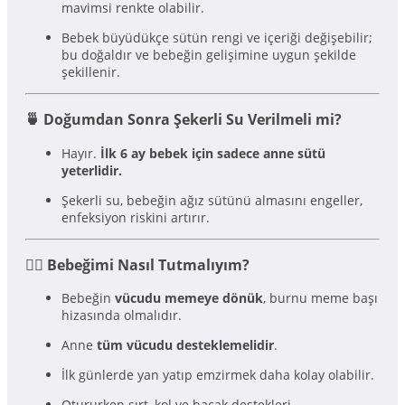
mavimsi renkte olabilir.
Bebek büyüdükçe sütün rengi ve içeriği değişebilir;
bu doğaldır ve bebeğin gelişimine uygun şekilde
şekillenir.
🍵 Doğumdan Sonra Şekerli Su Verilmeli mi?
Hayır.
İlk 6 ay bebek için sadece anne sütü
yeterlidir.
Şekerli su, bebeğin ağız sütünü almasını engeller,
enfeksiyon riskini artırır.
🛋‍♀️ Bebeğimi Nasıl Tutmalıyım?
Bebeğin
vücudu memeye dönük
, burnu meme başı
hizasında olmalıdır.
Anne
tüm vücudu desteklemelidir
.
İlk günlerde yan yatıp emzirmek daha kolay olabilir.
Otururken sırt, kol ve bacak destekleri