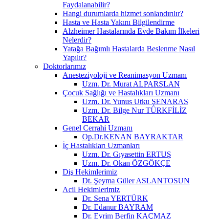
Faydalanabilir?
Hangi durumlarda hizmet sonlandırılır?
Hasta ve Hasta Yakını Bilgilendirme
Alzheimer Hastalarında Evde Bakım İlkeleri
Nelerdir?
Yatağa Bağımlı Hastalarda Beslenme Nasıl
Yapılır?
Doktorlarımız
Anesteziyoloji ve Reanimasyon Uzmanı
Uzm. Dr. Murat ALPARSLAN
Çocuk Sağlığı ve Hastalıkları Uzmanı
Uzm. Dr. Yunus Utku ŞENARAS
Uzm. Dr. Bilge Nur TÜRKFİLİZ
BEKAR
Genel Cerrahi Uzmanı
Op.Dr.KENAN BAYRAKTAR
İç Hastalıkları Uzmanları
Uzm. Dr. Gıyasettin ERTUŞ
Uzm. Dr. Okan ÖZGÖKÇE
Diş Hekimlerimiz
Dt. Şeyma Güler ASLANTOSUN
Acil Hekimlerimiz
Dr. Sena YERTÜRK
Dr. Edanur BAYRAM
Dr. Evrim Berfin KAÇMAZ