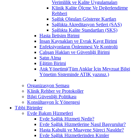
Verimlilik ve Kalite Uygulamaları
Klinik Kalite Ölçme Ve Değerlendirme
Rehberi
Sağlık Olguları Gösterge Kartları
Sağlıkta Akreditasyon Setleri (SAS)
Sağlıkta Kalite Standartları (SKS)
Hasta İletişim Birimi
İnsan Kaynakları ve Evrak Kayıt Birimi
Enfeksiyonların Önlenmesi Ve Kontrolü
Çalışan Hakları ve Güvenliği Birimi
Satın Alma
Eğitim Birimi
Atık Yönetimi(Tüm Atıklar İçin Mevzuat Bilgi
Yönetim Sisteminde ATIK yazınız.)
Organizasyon Şeması
Klinik Rehber ve Protokoller
Bilgi Güvenliği Politikası
Konsültasyon İç Yönergesi
Tıbbi Birimler
Evde Bakım Hizmetleri
Evde Sağlık Hizmeti Nedir?
Evde Sağlık Hizmetlerine Nasıl Başvurulur?
Hasta Kabulü ve Muayene Süreci Nasıldır?
Evde Sağlık Hizmetlerinden Kimler