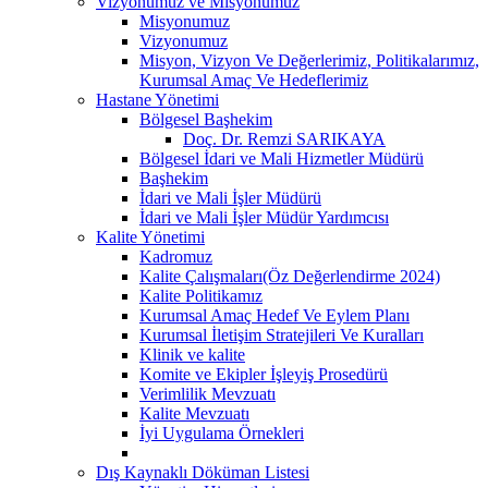
Vizyonumuz ve Misyonumuz
Misyonumuz
Vizyonumuz
Misyon, Vizyon Ve Değerlerimiz, Politikalarımız,
Kurumsal Amaç Ve Hedeflerimiz
Hastane Yönetimi
Bölgesel Başhekim
Doç. Dr. Remzi SARIKAYA
Bölgesel İdari ve Mali Hizmetler Müdürü
Başhekim
İdari ve Mali İşler Müdürü
İdari ve Mali İşler Müdür Yardımcısı
Kalite Yönetimi
Kadromuz
Kalite Çalışmaları(Öz Değerlendirme 2024)
Kalite Politikamız
Kurumsal Amaç Hedef Ve Eylem Planı
Kurumsal İletişim Stratejileri Ve Kuralları
Klinik ve kalite
Komite ve Ekipler İşleyiş Prosedürü
Verimlilik Mevzuatı
Kalite Mevzuatı
İyi Uygulama Örnekleri
Dış Kaynaklı Döküman Listesi