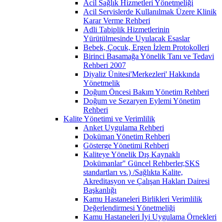
Acil Sağlık Hizmetleri Yönetmeliği
Acil Servislerde Kullanılmak Üzere Klinik
Karar Verme Rehberi
Adli Tabiplik Hizmetlerinin
Yürütülmesinde Uyulacak Esaslar
Bebek, Çocuk, Ergen İzlem Protokolleri
Birinci Basamağa Yönelik Tanı ve Tedavi
Rehberi 2007
Diyaliz Ünitesi'Merkezleri' Hakkında
Yönetmelik
Doğum Öncesi Bakım Yönetim Rehberi
Doğum ve Sezaryen Eylemi Yönetim
Rehberi
Kalite Yönetimi ve Verimlilik
Anket Uygulama Rehberi
Doküman Yönetim Rehberi
Gösterge Yönetimi Rehberi
Kaliteye Yönelik Dış Kaynaklı
Dokümanlar" Güncel Rehberler,SKS
standartları vs.) /Sağlıkta Kalite,
Akreditasyon ve Çalışan Hakları Dairesi
Başkanlığı
Kamu Hastaneleri Birlikleri Verimlilik
Değerlendirmesi Yönetmeliği
Kamu Hastaneleri İyi Uygulama Örnekleri