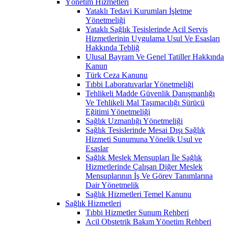
Yönetim Hizmetleri
Yataklı Tedavi Kurumları İşletme
Yönetmeliği
Yataklı Sağlık Tesislerinde Acil Servis
Hizmetlerinin Uygulama Usul Ve Esasları
Hakkında Tebliğ
Ulusal Bayram Ve Genel Tatiller Hakkında
Kanun
Türk Ceza Kanunu
Tıbbi Laboratuvarlar Yönetmeliği
Tehlikeli Madde Güvenlik Danışmanlığı
Ve Tehlikeli Mal Taşımacılığı Sürücü
Eğitimi Yönetmeliği
Sağlık Uzmanlığı Yönetmeliği
Sağlık Tesislerinde Mesai Dışı Sağlık
Hizmeti Sunumuna Yönelik Usul ve
Esaslar
Sağlık Meslek Mensupları İle Sağlık
Hizmetlerinde Çalışan Diğer Meslek
Mensuplarının İş Ve Görev Tanımlarına
Dair Yönetmelik
Sağlık Hizmetleri Temel Kanunu
Sağlık Hizmetleri
Tıbbi Hizmetler Sunum Rehberi
Acil Obstetrik Bakım Yönetim Rehberi