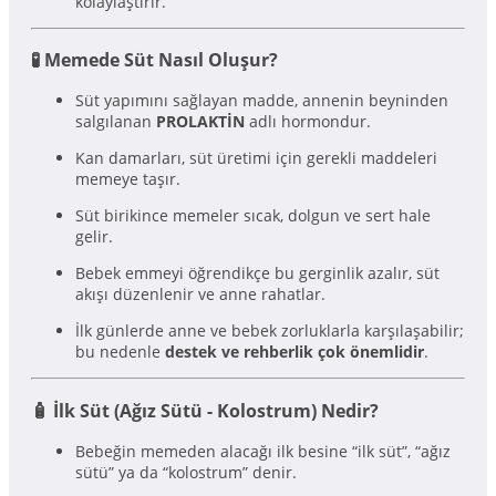
kolaylaştırır.
🧪 Memede Süt Nasıl Oluşur?
Süt yapımını sağlayan madde, annenin beyninden
salgılanan
PROLAKTİN
adlı hormondur.
Kan damarları, süt üretimi için gerekli maddeleri
memeye taşır.
Süt birikince memeler sıcak, dolgun ve sert hale
gelir.
Bebek emmeyi öğrendikçe bu gerginlik azalır, süt
akışı düzenlenir ve anne rahatlar.
İlk günlerde anne ve bebek zorluklarla karşılaşabilir;
bu nedenle
destek ve rehberlik çok önemlidir
.
🧴 İlk Süt (Ağız Sütü - Kolostrum) Nedir?
Bebeğin memeden alacağı ilk besine “ilk süt”, “ağız
sütü” ya da “kolostrum” denir.