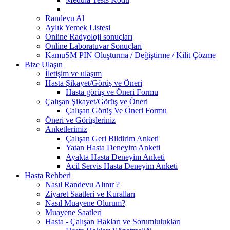
Randevu Al
Aylık Yemek Listesi
Online Radyoloji sonuçları
Online Laboratuvar Sonuçları
KamuSM PIN Oluşturma / Değiştirme / Kilit Çözme
Bize Ulaşın
İletişim ve ulaşım
Hasta Şikayet/Görüş ve Öneri
Hasta görüş ve Öneri Formu
Çalışan Şikayet/Görüş ve Öneri
Çalışan Görüş Ve Öneri Formu
Öneri ve Görüşleriniz
Anketlerimiz
Çalışan Geri Bildirim Anketi
Yatan Hasta Deneyim Anketi
Ayakta Hasta Deneyim Anketi
Acil Servis Hasta Deneyim Anketi
Hasta Rehberi
Nasıl Randevu Alınır ?
Ziyaret Saatleri ve Kuralları
Nasıl Muayene Olurum?
Muayene Saatleri
Hasta - Çalışan Hakları ve Sorumlulukları