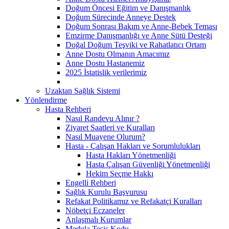
Doğum Öncesi Eğitim ve Danışmanlık
Doğum Sürecinde Anneye Destek
Doğum Sonrası Bakım ve Anne-Bebek Teması
Emzirme Danışmanlığı ve Anne Sütü Desteği
Doğal Doğum Teşviki ve Rahatlatıcı Ortam
Anne Dostu Olmanın Amacımız
Anne Dostu Hastanemiz
2025 İstatislik verilerimiz
Uzaktan Sağlık Sistemi
Yönlendirme
Hasta Rehberi
Nasıl Randevu Alınır ?
Ziyaret Saatleri ve Kuralları
Nasıl Muayene Olurum?
Hasta - Çalışan Hakları ve Sorumlulukları
Hasta Hakları Yönetmenliği
Hasta Çalışan Güvenliği Yönetmenliği
Hekim Seçme Hakkı
Engelli Rehberi
Sağlık Kurulu Başvurusu
Refakat Politikamız ve Refakatçi Kuralları
Nöbetçi Eczaneler
Anlaşmalı Kurumlar
Medula Tesis Kodu