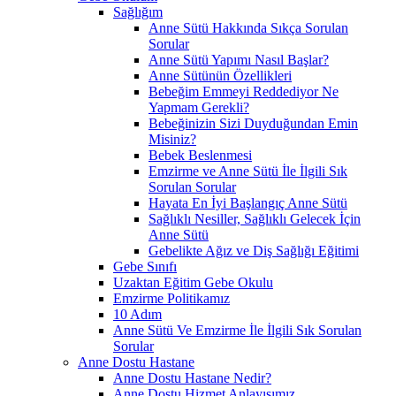
Sağlığım
Anne Sütü Hakkında Sıkça Sorulan
Sorular
Anne Sütü Yapımı Nasıl Başlar?
Anne Sütünün Özellikleri
Bebeğim Emmeyi Reddediyor Ne
Yapmam Gerekli?
Bebeğinizin Sizi Duyduğundan Emin
Misiniz?
Bebek Beslenmesi
Emzirme ve Anne Sütü İle İlgili Sık
Sorulan Sorular
Hayata En İyi Başlangıç Anne Sütü
Sağlıklı Nesiller, Sağlıklı Gelecek İçin
Anne Sütü
Gebelikte Ağız ve Diş Sağlığı Eğitimi
Gebe Sınıfı
Uzaktan Eğitim Gebe Okulu
Emzirme Politikamız
10 Adım
Anne Sütü Ve Emzirme İle İlgili Sık Sorulan
Sorular
Anne Dostu Hastane
Anne Dostu Hastane Nedir?
Anne Dostu Hizmet Anlayışımız