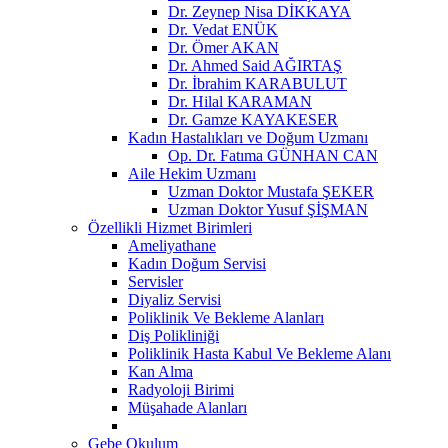
Dr. Zeynep Nisa DİKKAYA
Dr. Vedat ENÜK
Dr. Ömer AKAN
Dr. Ahmed Said AĞIRTAŞ
Dr. İbrahim KARABULUT
Dr. Hilal KARAMAN
Dr. Gamze KAYAKESER
Kadın Hastalıkları ve Doğum Uzmanı
Op. Dr. Fatıma GÜNHAN CAN
Aile Hekim Uzmanı
Uzman Doktor Mustafa ŞEKER
Uzman Doktor Yusuf ŞİŞMAN
Özellikli Hizmet Birimleri
Ameliyathane
Kadın Doğum Servisi
Servisler
Diyaliz Servisi
Poliklinik Ve Bekleme Alanları
Diş Polikliniği
Poliklinik Hasta Kabul Ve Bekleme Alanı
Kan Alma
Radyoloji Birimi
Müşahade Alanları
Gebe Okulum