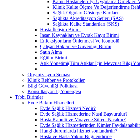
Kamu Hastaneleri İyi Uygulama Örnekleri Ve
Klinik Kalite Ölçme Ve Değerlendirme Reh
Sağlık Olguları Gösterge Kartları
Sağlıkta Akreditasyon Setleri (SAS)
Sağlıkta Kalite Standartları (SKS)
Hasta İletişim Birimi
İnsan Kaynakları ve Evrak Kayıt Birimi
Enfeksiyonların Önlenmesi Ve Kontrolü
Çalışan Hakları ve Güvenliği Birimi
Satın Alma
Eğitim Birimi
Atık Yönetimi(Tüm Atıklar İçin Mevzuat Bilgi Yö
Organizasyon Şeması
Klinik Rehber ve Protokoller
Bilgi Güvenliği Politikası
Konsültasyon İç Yönergesi
Tıbbi Birimler
Evde Bakım Hizmetleri
Evde Sağlık Hizmeti Nedir?
Evde Sağlık Hizmetlerine Nasıl Başvurulur?
Hasta Kabulü ve Muayene Süreci Nasıldır?
Evde Sağlık Hizmetlerinden Kimler Faydalanabili
Hangi durumlarda hizmet sonlandırılır?
Hasta ve Hasta Yakını Bilgilendirme