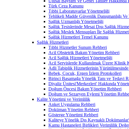
Ulusal Bayram Ve Genel Tatiller Hakkında
Türk Ceza Kanunu
Tıbbi Laboratuvarlar Yönetmeliği
Tehlikeli Madde Güvenlik Danışmanlığı Ve T
Sağlık Uzmanlığı Yönetmeliği
Sağlık Tesislerinde Mesai Dışı Sağlık Hizm
Sağlık Meslek Mensupları İle Sağlık Hizmet
Sağlık Hizmetleri Temel Kanunu
Sağlık Hizmetleri
Tıbbi Hizmetler Sunum Rehberi
Acil Obstetrik Bakım Yönetim Rehberi
Acil Sağlık Hizmetleri Yönetmeliği
Acil Servislerde Kullanılmak Üzere Klinik
Adli Tabiplik Hizmetlerinin Yürütülmesinde
Bebek, Çocuk, Ergen İzlem Protokolleri
Birinci Basamağa Yönelik Tanı ve Tedavi R
Diyaliz Ünitesi'Merkezleri' Hakkında Yönet
Doğum Öncesi Bakım Yönetim Rehberi
Doğum ve Sezaryen Eylemi Yönetim Rehbe
Kalite Yönetimi ve Verimlilik
Anket Uygulama Rehberi
Doküman Yönetim Rehberi
Gösterge Yönetimi Rehberi
Kaliteye Yönelik Dış Kaynaklı Dokümanlar" G
Kamu Hastaneleri Birlikleri Verimlilik Değe