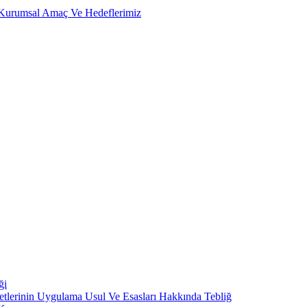
, Kurumsal Amaç Ve Hedeflerimiz
ği
metlerinin Uygulama Usul Ve Esasları Hakkında Tebliğ