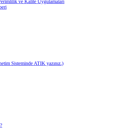
rimlilik ve Kalite Uygulamaları
beri
netim Sisteminde ATIK yazınız.)
r?