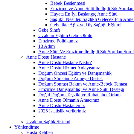
Bebek Beslenmesi
Emzirme ve Anne Sütü İle İlgili Sık Sorulan
Hayata En İyi Başlangıç Anne Sütü
Sağlıklı Nesiller, Sağlıklı Gelecek İçin Anne
Gebelikte Ağız ve Diş Sağlığı Eğitimi
Gebe Sınıfı
Uzaktan Eğitim Gebe Okulu
Emzirme Politikamız
10 Adım
Anne Sütü Ve Emzirme İle İlgili Sık Sorulan Sorul
Anne Dostu Hastane
Anne Dostu Hastane Nedir?
Anne Dostu Hizmet Anlayışımız
Doğum Öncesi Eğitim ve Danışmanlık
Doğum Sürecinde Anneye Destek
Doğum Sonrası Bakım ve Anne-Bebek Teması
Emzirme Danışmanlığı ve Anne Sütü Desteği
Doğal Doğum Teşviki ve Rahatlatıcı Ortam
Anne Dostu Olmanın Amacımız
Anne Dostu Hastanemiz
2025 İstatislik verilerimiz
Uzaktan Sağlık Sistemi
Yönlendirme
Hasta Rehberi