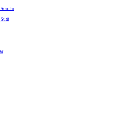
 Sorular
 Sütü
ar