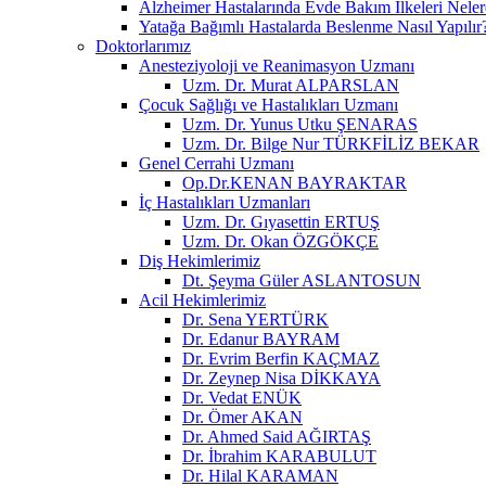
Alzheimer Hastalarında Evde Bakım İlkeleri Neler
Yatağa Bağımlı Hastalarda Beslenme Nasıl Yapılır
Doktorlarımız
Anesteziyoloji ve Reanimasyon Uzmanı
Uzm. Dr. Murat ALPARSLAN
Çocuk Sağlığı ve Hastalıkları Uzmanı
Uzm. Dr. Yunus Utku ŞENARAS
Uzm. Dr. Bilge Nur TÜRKFİLİZ BEKAR
Genel Cerrahi Uzmanı
Op.Dr.KENAN BAYRAKTAR
İç Hastalıkları Uzmanları
Uzm. Dr. Gıyasettin ERTUŞ
Uzm. Dr. Okan ÖZGÖKÇE
Diş Hekimlerimiz
Dt. Şeyma Güler ASLANTOSUN
Acil Hekimlerimiz
Dr. Sena YERTÜRK
Dr. Edanur BAYRAM
Dr. Evrim Berfin KAÇMAZ
Dr. Zeynep Nisa DİKKAYA
Dr. Vedat ENÜK
Dr. Ömer AKAN
Dr. Ahmed Said AĞIRTAŞ
Dr. İbrahim KARABULUT
Dr. Hilal KARAMAN