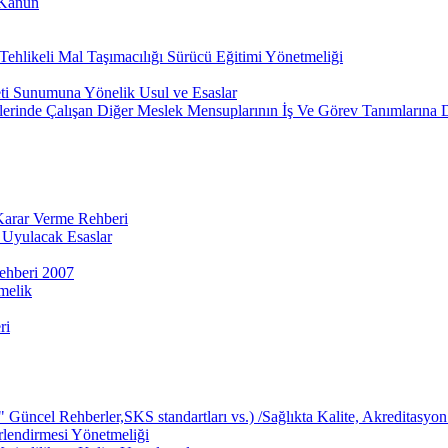
 Kanun
ehlikeli Mal Taşımacılığı Sürücü Eğitimi Yönetmeliği
eti Sunumuna Yönelik Usul ve Esaslar
lerinde Çalışan Diğer Meslek Mensuplarının İş Ve Görev Tanımlarına 
 Karar Verme Rehberi
 Uyulacak Esaslar
ehberi 2007
melik
ri
üncel Rehberler,SKS standartları vs.) /Sağlıkta Kalite, Akreditasyon 
rlendirmesi Yönetmeliği