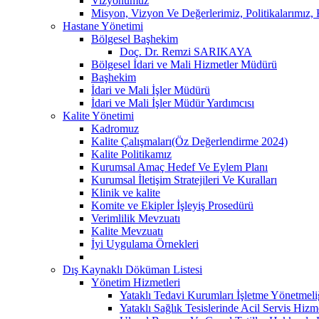
Vizyonumuz
Misyon, Vizyon Ve Değerlerimiz, Politikalarımız
Hastane Yönetimi
Bölgesel Başhekim
Doç. Dr. Remzi SARIKAYA
Bölgesel İdari ve Mali Hizmetler Müdürü
Başhekim
İdari ve Mali İşler Müdürü
İdari ve Mali İşler Müdür Yardımcısı
Kalite Yönetimi
Kadromuz
Kalite Çalışmaları(Öz Değerlendirme 2024)
Kalite Politikamız
Kurumsal Amaç Hedef Ve Eylem Planı
Kurumsal İletişim Stratejileri Ve Kuralları
Klinik ve kalite
Komite ve Ekipler İşleyiş Prosedürü
Verimlilik Mevzuatı
Kalite Mevzuatı
İyi Uygulama Örnekleri
Dış Kaynaklı Döküman Listesi
Yönetim Hizmetleri
Yataklı Tedavi Kurumları İşletme Yönetmeli
Yataklı Sağlık Tesislerinde Acil Servis Hiz