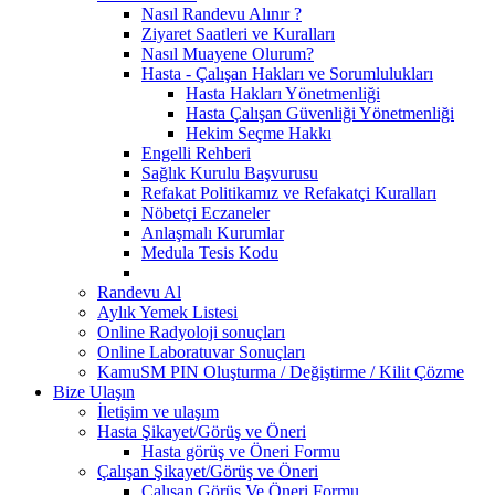
Nasıl Randevu Alınır ?
Ziyaret Saatleri ve Kuralları
Nasıl Muayene Olurum?
Hasta - Çalışan Hakları ve Sorumlulukları
Hasta Hakları Yönetmenliği
Hasta Çalışan Güvenliği Yönetmenliği
Hekim Seçme Hakkı
Engelli Rehberi
Sağlık Kurulu Başvurusu
Refakat Politikamız ve Refakatçi Kuralları
Nöbetçi Eczaneler
Anlaşmalı Kurumlar
Medula Tesis Kodu
Randevu Al
Aylık Yemek Listesi
Online Radyoloji sonuçları
Online Laboratuvar Sonuçları
KamuSM PIN Oluşturma / Değiştirme / Kilit Çözme
Bize Ulaşın
İletişim ve ulaşım
Hasta Şikayet/Görüş ve Öneri
Hasta görüş ve Öneri Formu
Çalışan Şikayet/Görüş ve Öneri
Çalışan Görüş Ve Öneri Formu