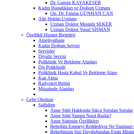
Dr. Gamze KAYAKESER
Kadın Hastalıkları ve Doğum Uzmanı
Op. Dr. Fatıma GÜNHAN CAN
Aile Hekim Uzmanı
Uzman Doktor Mustafa ŞEKER
Uzman Doktor Yusuf ŞİŞMAN
Özellikli Hizmet Birimleri
Ameliyathane
Kadın Doğum Servisi
Servisler
Diyaliz Servisi
Poliklinik Ve Bekleme Alanları
Diş Polikliniği
Poliklinik Hasta Kabul Ve Bekleme Alanı
Kan Alma
Radyoloji Birimi
Müşahade Alanları
Gebe Okulum
Sağlığım
Anne Sütü Hakkında Sıkça Sorulan Sorular
Anne Sütü Yapımı Nasıl Başlar?
Anne Sütünün Özellikleri
Bebeğim Emmeyi Reddediyor Ne Yapmam G
Bebeğinizin Sizi Duyduğundan Emin Misin