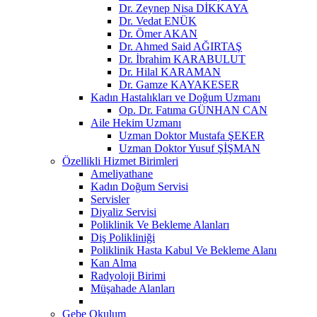
Dr. Zeynep Nisa DİKKAYA
Dr. Vedat ENÜK
Dr. Ömer AKAN
Dr. Ahmed Said AĞIRTAŞ
Dr. İbrahim KARABULUT
Dr. Hilal KARAMAN
Dr. Gamze KAYAKESER
Kadın Hastalıkları ve Doğum Uzmanı
Op. Dr. Fatıma GÜNHAN CAN
Aile Hekim Uzmanı
Uzman Doktor Mustafa ŞEKER
Uzman Doktor Yusuf ŞİŞMAN
Özellikli Hizmet Birimleri
Ameliyathane
Kadın Doğum Servisi
Servisler
Diyaliz Servisi
Poliklinik Ve Bekleme Alanları
Diş Polikliniği
Poliklinik Hasta Kabul Ve Bekleme Alanı
Kan Alma
Radyoloji Birimi
Müşahade Alanları
Gebe Okulum