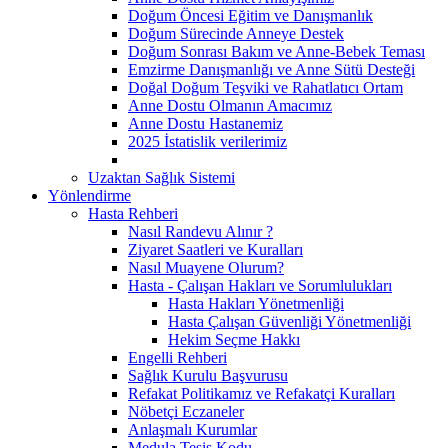
Doğum Öncesi Eğitim ve Danışmanlık
Doğum Sürecinde Anneye Destek
Doğum Sonrası Bakım ve Anne-Bebek Teması
Emzirme Danışmanlığı ve Anne Sütü Desteği
Doğal Doğum Teşviki ve Rahatlatıcı Ortam
Anne Dostu Olmanın Amacımız
Anne Dostu Hastanemiz
2025 İstatislik verilerimiz
Uzaktan Sağlık Sistemi
Yönlendirme
Hasta Rehberi
Nasıl Randevu Alınır ?
Ziyaret Saatleri ve Kuralları
Nasıl Muayene Olurum?
Hasta - Çalışan Hakları ve Sorumlulukları
Hasta Hakları Yönetmenliği
Hasta Çalışan Güvenliği Yönetmenliği
Hekim Seçme Hakkı
Engelli Rehberi
Sağlık Kurulu Başvurusu
Refakat Politikamız ve Refakatçi Kuralları
Nöbetçi Eczaneler
Anlaşmalı Kurumlar
Medula Tesis Kodu