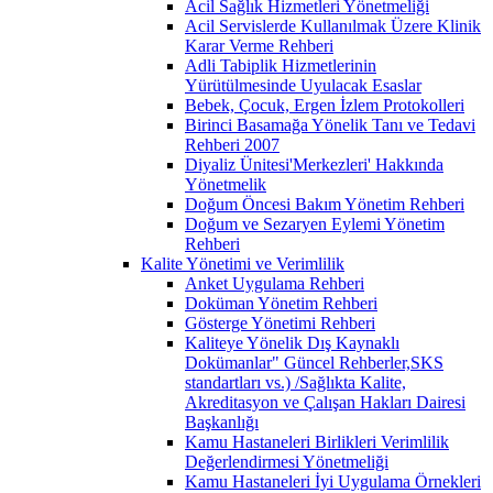
Acil Sağlık Hizmetleri Yönetmeliği
Acil Servislerde Kullanılmak Üzere Klinik
Karar Verme Rehberi
Adli Tabiplik Hizmetlerinin
Yürütülmesinde Uyulacak Esaslar
Bebek, Çocuk, Ergen İzlem Protokolleri
Birinci Basamağa Yönelik Tanı ve Tedavi
Rehberi 2007
Diyaliz Ünitesi'Merkezleri' Hakkında
Yönetmelik
Doğum Öncesi Bakım Yönetim Rehberi
Doğum ve Sezaryen Eylemi Yönetim
Rehberi
Kalite Yönetimi ve Verimlilik
Anket Uygulama Rehberi
Doküman Yönetim Rehberi
Gösterge Yönetimi Rehberi
Kaliteye Yönelik Dış Kaynaklı
Dokümanlar" Güncel Rehberler,SKS
standartları vs.) /Sağlıkta Kalite,
Akreditasyon ve Çalışan Hakları Dairesi
Başkanlığı
Kamu Hastaneleri Birlikleri Verimlilik
Değerlendirmesi Yönetmeliği
Kamu Hastaneleri İyi Uygulama Örnekleri