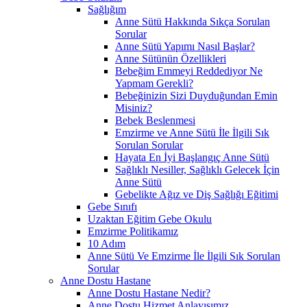
Sağlığım
Anne Sütü Hakkında Sıkça Sorulan
Sorular
Anne Sütü Yapımı Nasıl Başlar?
Anne Sütünün Özellikleri
Bebeğim Emmeyi Reddediyor Ne
Yapmam Gerekli?
Bebeğinizin Sizi Duyduğundan Emin
Misiniz?
Bebek Beslenmesi
Emzirme ve Anne Sütü İle İlgili Sık
Sorulan Sorular
Hayata En İyi Başlangıç Anne Sütü
Sağlıklı Nesiller, Sağlıklı Gelecek İçin
Anne Sütü
Gebelikte Ağız ve Diş Sağlığı Eğitimi
Gebe Sınıfı
Uzaktan Eğitim Gebe Okulu
Emzirme Politikamız
10 Adım
Anne Sütü Ve Emzirme İle İlgili Sık Sorulan
Sorular
Anne Dostu Hastane
Anne Dostu Hastane Nedir?
Anne Dostu Hizmet Anlayışımız