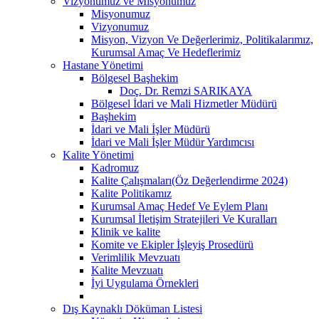
Vizyonumuz ve Misyonumuz
Misyonumuz
Vizyonumuz
Misyon, Vizyon Ve Değerlerimiz, Politikalarımız,
Kurumsal Amaç Ve Hedeflerimiz
Hastane Yönetimi
Bölgesel Başhekim
Doç. Dr. Remzi SARIKAYA
Bölgesel İdari ve Mali Hizmetler Müdürü
Başhekim
İdari ve Mali İşler Müdürü
İdari ve Mali İşler Müdür Yardımcısı
Kalite Yönetimi
Kadromuz
Kalite Çalışmaları(Öz Değerlendirme 2024)
Kalite Politikamız
Kurumsal Amaç Hedef Ve Eylem Planı
Kurumsal İletişim Stratejileri Ve Kuralları
Klinik ve kalite
Komite ve Ekipler İşleyiş Prosedürü
Verimlilik Mevzuatı
Kalite Mevzuatı
İyi Uygulama Örnekleri
Dış Kaynaklı Döküman Listesi