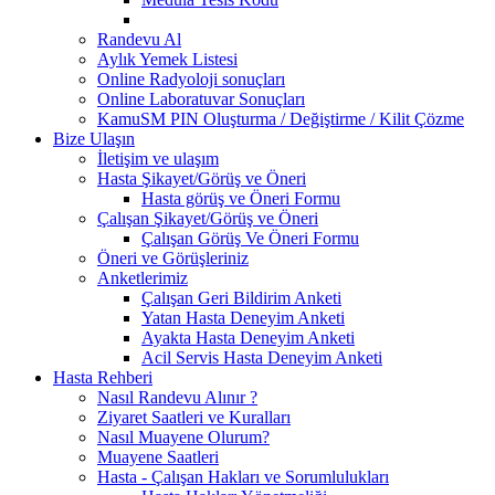
Randevu Al
Aylık Yemek Listesi
Online Radyoloji sonuçları
Online Laboratuvar Sonuçları
KamuSM PIN Oluşturma / Değiştirme / Kilit Çözme
Bize Ulaşın
İletişim ve ulaşım
Hasta Şikayet/Görüş ve Öneri
Hasta görüş ve Öneri Formu
Çalışan Şikayet/Görüş ve Öneri
Çalışan Görüş Ve Öneri Formu
Öneri ve Görüşleriniz
Anketlerimiz
Çalışan Geri Bildirim Anketi
Yatan Hasta Deneyim Anketi
Ayakta Hasta Deneyim Anketi
Acil Servis Hasta Deneyim Anketi
Hasta Rehberi
Nasıl Randevu Alınır ?
Ziyaret Saatleri ve Kuralları
Nasıl Muayene Olurum?
Muayene Saatleri
Hasta - Çalışan Hakları ve Sorumlulukları