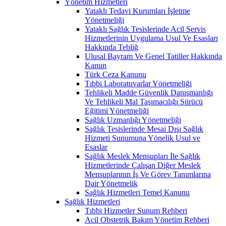
Yönetim Hizmetleri
Yataklı Tedavi Kurumları İşletme
Yönetmeliği
Yataklı Sağlık Tesislerinde Acil Servis
Hizmetlerinin Uygulama Usul Ve Esasları
Hakkında Tebliğ
Ulusal Bayram Ve Genel Tatiller Hakkında
Kanun
Türk Ceza Kanunu
Tıbbi Laboratuvarlar Yönetmeliği
Tehlikeli Madde Güvenlik Danışmanlığı
Ve Tehlikeli Mal Taşımacılığı Sürücü
Eğitimi Yönetmeliği
Sağlık Uzmanlığı Yönetmeliği
Sağlık Tesislerinde Mesai Dışı Sağlık
Hizmeti Sunumuna Yönelik Usul ve
Esaslar
Sağlık Meslek Mensupları İle Sağlık
Hizmetlerinde Çalışan Diğer Meslek
Mensuplarının İş Ve Görev Tanımlarına
Dair Yönetmelik
Sağlık Hizmetleri Temel Kanunu
Sağlık Hizmetleri
Tıbbi Hizmetler Sunum Rehberi
Acil Obstetrik Bakım Yönetim Rehberi