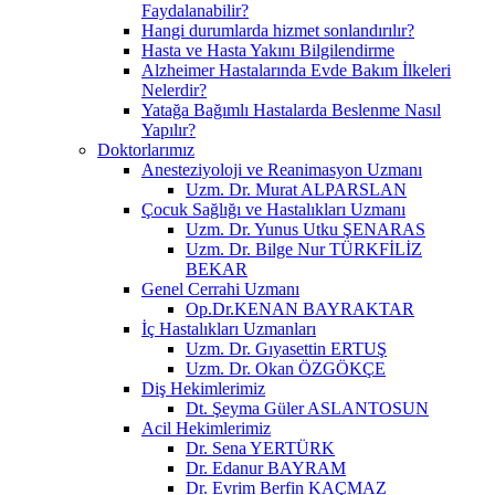
Faydalanabilir?
Hangi durumlarda hizmet sonlandırılır?
Hasta ve Hasta Yakını Bilgilendirme
Alzheimer Hastalarında Evde Bakım İlkeleri
Nelerdir?
Yatağa Bağımlı Hastalarda Beslenme Nasıl
Yapılır?
Doktorlarımız
Anesteziyoloji ve Reanimasyon Uzmanı
Uzm. Dr. Murat ALPARSLAN
Çocuk Sağlığı ve Hastalıkları Uzmanı
Uzm. Dr. Yunus Utku ŞENARAS
Uzm. Dr. Bilge Nur TÜRKFİLİZ
BEKAR
Genel Cerrahi Uzmanı
Op.Dr.KENAN BAYRAKTAR
İç Hastalıkları Uzmanları
Uzm. Dr. Gıyasettin ERTUŞ
Uzm. Dr. Okan ÖZGÖKÇE
Diş Hekimlerimiz
Dt. Şeyma Güler ASLANTOSUN
Acil Hekimlerimiz
Dr. Sena YERTÜRK
Dr. Edanur BAYRAM
Dr. Evrim Berfin KAÇMAZ