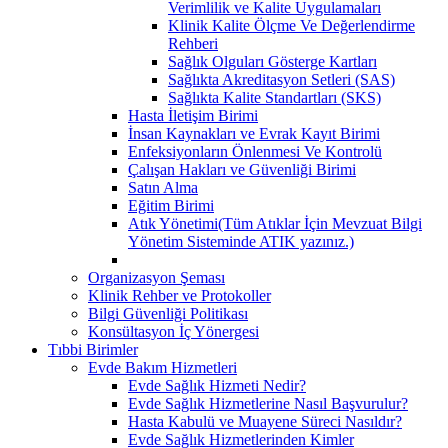
Verimlilik ve Kalite Uygulamaları
Klinik Kalite Ölçme Ve Değerlendirme
Rehberi
Sağlık Olguları Gösterge Kartları
Sağlıkta Akreditasyon Setleri (SAS)
Sağlıkta Kalite Standartları (SKS)
Hasta İletişim Birimi
İnsan Kaynakları ve Evrak Kayıt Birimi
Enfeksiyonların Önlenmesi Ve Kontrolü
Çalışan Hakları ve Güvenliği Birimi
Satın Alma
Eğitim Birimi
Atık Yönetimi(Tüm Atıklar İçin Mevzuat Bilgi
Yönetim Sisteminde ATIK yazınız.)
Organizasyon Şeması
Klinik Rehber ve Protokoller
Bilgi Güvenliği Politikası
Konsültasyon İç Yönergesi
Tıbbi Birimler
Evde Bakım Hizmetleri
Evde Sağlık Hizmeti Nedir?
Evde Sağlık Hizmetlerine Nasıl Başvurulur?
Hasta Kabulü ve Muayene Süreci Nasıldır?
Evde Sağlık Hizmetlerinden Kimler