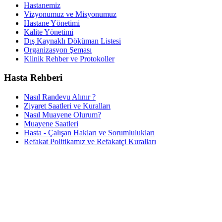
Hastanemiz
Vizyonumuz ve Misyonumuz
Hastane Yönetimi
Kalite Yönetimi
Dış Kaynaklı Döküman Listesi
Organizasyon Şeması
Klinik Rehber ve Protokoller
Hasta Rehberi
Nasıl Randevu Alınır ?
Ziyaret Saatleri ve Kuralları
Nasıl Muayene Olurum?
Muayene Saatleri
Hasta - Çalışan Hakları ve Sorumlulukları
Refakat Politikamız ve Refakatçi Kuralları