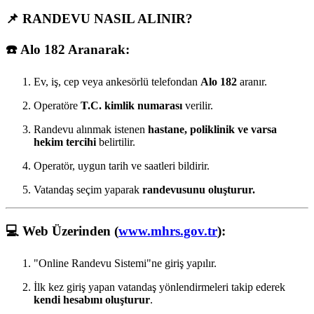
📌 RANDEVU NASIL ALINIR?
☎️
Alo 182 Aranarak:
Ev, iş, cep veya ankesörlü telefondan
Alo 182
aranır.
Operatöre
T.C. kimlik numarası
verilir.
Randevu alınmak istenen
hastane, poliklinik ve varsa
hekim tercihi
belirtilir.
Operatör, uygun tarih ve saatleri bildirir.
Vatandaş seçim yaparak
randevusunu oluşturur.
💻
Web Üzerinden (
www.mhrs.gov.tr
):
"Online Randevu Sistemi"ne giriş yapılır.
İlk kez giriş yapan vatandaş yönlendirmeleri takip ederek
kendi hesabını oluşturur
.