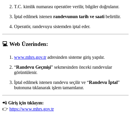
T.C. kimlik numarası operatöre verilir, bilgiler doğrulanır.
İptal edilmek istenen
randevunun tarih ve saati
belirtilir.
Operatör, randevuyu sistemden iptal eder.
💻
Web Üzerinden:
www.mhrs.gov.tr
adresinden sisteme giriş yapılır.
“
Randevu Geçmişi
” sekmesinden önceki randevular
görüntülenir.
İptal edilmek istenen randevu seçilir ve “
Randevu İptal
”
butonuna tıklanarak işlem tamamlanır.
📲
Giriş için tıklayın:
👉
https://www.mhrs.gov.tr