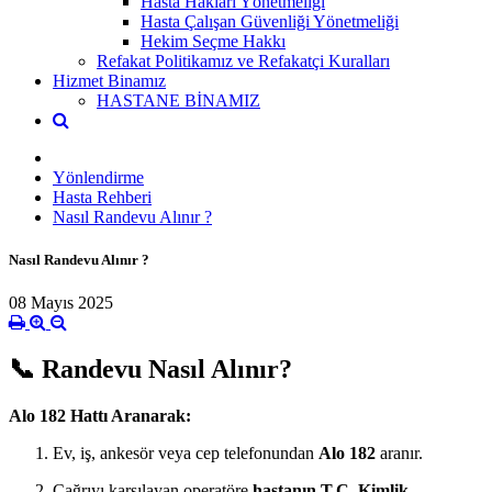
Hasta Hakları Yönetmeliği
Hasta Çalışan Güvenliği Yönetmeliği
Hekim Seçme Hakkı
Refakat Politikamız ve Refakatçi Kuralları
Hizmet Binamız
HASTANE BİNAMIZ
Yönlendirme
Hasta Rehberi
Nasıl Randevu Alınır ?
Nasıl Randevu Alınır ?
08 Mayıs 2025
📞
Randevu Nasıl Alınır?
Alo 182 Hattı Aranarak:
Ev, iş, ankesör veya cep telefonundan
Alo 182
aranır.
Çağrıyı karşılayan operatöre
hastanın T.C. Kimlik