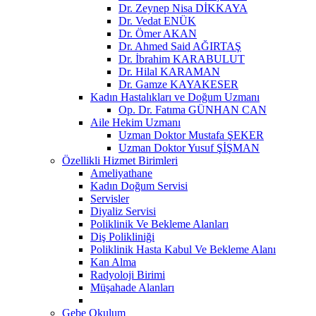
Dr. Zeynep Nisa DİKKAYA
Dr. Vedat ENÜK
Dr. Ömer AKAN
Dr. Ahmed Said AĞIRTAŞ
Dr. İbrahim KARABULUT
Dr. Hilal KARAMAN
Dr. Gamze KAYAKESER
Kadın Hastalıkları ve Doğum Uzmanı
Op. Dr. Fatıma GÜNHAN CAN
Aile Hekim Uzmanı
Uzman Doktor Mustafa ŞEKER
Uzman Doktor Yusuf ŞİŞMAN
Özellikli Hizmet Birimleri
Ameliyathane
Kadın Doğum Servisi
Servisler
Diyaliz Servisi
Poliklinik Ve Bekleme Alanları
Diş Polikliniği
Poliklinik Hasta Kabul Ve Bekleme Alanı
Kan Alma
Radyoloji Birimi
Müşahade Alanları
Gebe Okulum