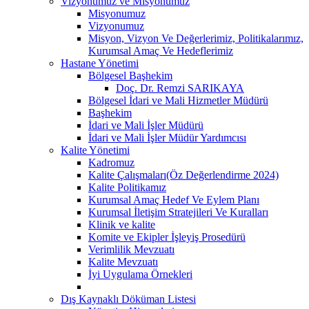
Vizyonumuz ve Misyonumuz
Misyonumuz
Vizyonumuz
Misyon, Vizyon Ve Değerlerimiz, Politikalarımız,
Kurumsal Amaç Ve Hedeflerimiz
Hastane Yönetimi
Bölgesel Başhekim
Doç. Dr. Remzi SARIKAYA
Bölgesel İdari ve Mali Hizmetler Müdürü
Başhekim
İdari ve Mali İşler Müdürü
İdari ve Mali İşler Müdür Yardımcısı
Kalite Yönetimi
Kadromuz
Kalite Çalışmaları(Öz Değerlendirme 2024)
Kalite Politikamız
Kurumsal Amaç Hedef Ve Eylem Planı
Kurumsal İletişim Stratejileri Ve Kuralları
Klinik ve kalite
Komite ve Ekipler İşleyiş Prosedürü
Verimlilik Mevzuatı
Kalite Mevzuatı
İyi Uygulama Örnekleri
Dış Kaynaklı Döküman Listesi