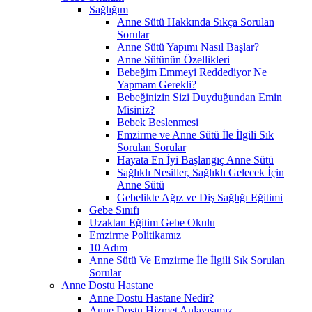
Sağlığım
Anne Sütü Hakkında Sıkça Sorulan
Sorular
Anne Sütü Yapımı Nasıl Başlar?
Anne Sütünün Özellikleri
Bebeğim Emmeyi Reddediyor Ne
Yapmam Gerekli?
Bebeğinizin Sizi Duyduğundan Emin
Misiniz?
Bebek Beslenmesi
Emzirme ve Anne Sütü İle İlgili Sık
Sorulan Sorular
Hayata En İyi Başlangıç Anne Sütü
Sağlıklı Nesiller, Sağlıklı Gelecek İçin
Anne Sütü
Gebelikte Ağız ve Diş Sağlığı Eğitimi
Gebe Sınıfı
Uzaktan Eğitim Gebe Okulu
Emzirme Politikamız
10 Adım
Anne Sütü Ve Emzirme İle İlgili Sık Sorulan
Sorular
Anne Dostu Hastane
Anne Dostu Hastane Nedir?
Anne Dostu Hizmet Anlayışımız