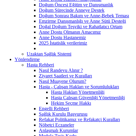
Doğum Öncesi Eğitim ve Danışmanlık
Doğum Sürecinde Anneye Destek
Doğum Sonrası Bakım ve Anne-Bebek Teması
Emzirme Danışmanlığı ve Anne Sütü Desteği
Doğal Doğum Teşviki ve Rahatlatıcı Ortam
Anne Dostu Olmanın Amacımız
Anne Dostu Hastanemiz
2025 İstatislik verilerimiz
Uzaktan Sağlık Sistemi
Yönlendirme
Hasta Rehberi
Nasıl Randevu Alınır ?
Ziyaret Saatleri ve Kuralları
Nasıl Muayene Olurum?
Hasta - Çalışan Hakları ve Sorumlulukları
Hasta Hakları Yönetmenliği
Hasta Çalışan Güvenliği Yönetmenliği
Hekim Seçme Hakkı
Engelli Rehberi
Sağlık Kurulu Başvurusu
Refakat Politikamız ve Refakatçi Kuralları
Nöbetçi Eczaneler
Anlaşmalı Kurumlar
Medula Tesis Kodu