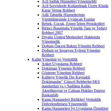
Acil Sağlık Hizmetleri Yönetmeliği
Acil Servislerde Kullanılmak Üzere Klinik
Karar Verme Rehberi
Adli Tabiplik Hizmetlerinin
Yürütülmesinde Uyulacak Esaslar
Bebek, Çocuk, Ergen İzlem Protokolleri
Birinci Basamağa Yönelik Tanı ve Tedavi
Rehberi 2007
Diyaliz Ünitesi'Merkezleri' Hakkında
Yönetmelik
Doğum Öncesi Bakım Yönetim Rehberi
Doğum ve Sezaryen Eylemi Yönetim
Rehberi
Kalite Yönetimi ve Verimlilik
Anket Uygulama Rehberi
Doküman Yönetim Rehberi
Gösterge Yönetimi Rehberi
Kaliteye Yönelik Dış Kaynaklı
Dokümanlar" Güncel Rehberler,SKS
standartları vs.) /Sağlıkta Kalite,
Akreditasyon ve Çalışan Hakları Dairesi
Başkanlığı
Kamu Hastaneleri Birlikleri Verimlilik
Değerlendirmesi Yönetmeliği
Kamu Hastaneleri İyi Uygulama Örnekleri