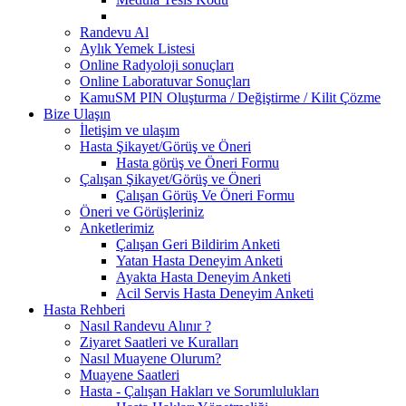
Randevu Al
Aylık Yemek Listesi
Online Radyoloji sonuçları
Online Laboratuvar Sonuçları
KamuSM PIN Oluşturma / Değiştirme / Kilit Çözme
Bize Ulaşın
İletişim ve ulaşım
Hasta Şikayet/Görüş ve Öneri
Hasta görüş ve Öneri Formu
Çalışan Şikayet/Görüş ve Öneri
Çalışan Görüş Ve Öneri Formu
Öneri ve Görüşleriniz
Anketlerimiz
Çalışan Geri Bildirim Anketi
Yatan Hasta Deneyim Anketi
Ayakta Hasta Deneyim Anketi
Acil Servis Hasta Deneyim Anketi
Hasta Rehberi
Nasıl Randevu Alınır ?
Ziyaret Saatleri ve Kuralları
Nasıl Muayene Olurum?
Muayene Saatleri
Hasta - Çalışan Hakları ve Sorumlulukları