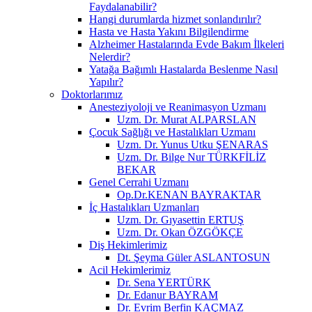
Faydalanabilir?
Hangi durumlarda hizmet sonlandırılır?
Hasta ve Hasta Yakını Bilgilendirme
Alzheimer Hastalarında Evde Bakım İlkeleri
Nelerdir?
Yatağa Bağımlı Hastalarda Beslenme Nasıl
Yapılır?
Doktorlarımız
Anesteziyoloji ve Reanimasyon Uzmanı
Uzm. Dr. Murat ALPARSLAN
Çocuk Sağlığı ve Hastalıkları Uzmanı
Uzm. Dr. Yunus Utku ŞENARAS
Uzm. Dr. Bilge Nur TÜRKFİLİZ
BEKAR
Genel Cerrahi Uzmanı
Op.Dr.KENAN BAYRAKTAR
İç Hastalıkları Uzmanları
Uzm. Dr. Gıyasettin ERTUŞ
Uzm. Dr. Okan ÖZGÖKÇE
Diş Hekimlerimiz
Dt. Şeyma Güler ASLANTOSUN
Acil Hekimlerimiz
Dr. Sena YERTÜRK
Dr. Edanur BAYRAM
Dr. Evrim Berfin KAÇMAZ