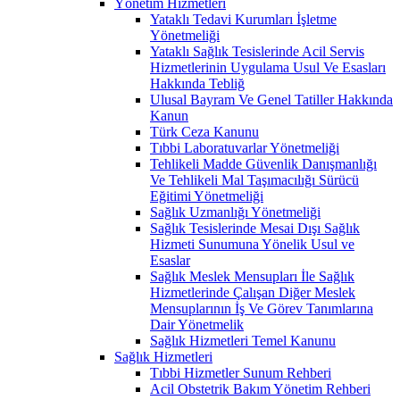
Yönetim Hizmetleri
Yataklı Tedavi Kurumları İşletme
Yönetmeliği
Yataklı Sağlık Tesislerinde Acil Servis
Hizmetlerinin Uygulama Usul Ve Esasları
Hakkında Tebliğ
Ulusal Bayram Ve Genel Tatiller Hakkında
Kanun
Türk Ceza Kanunu
Tıbbi Laboratuvarlar Yönetmeliği
Tehlikeli Madde Güvenlik Danışmanlığı
Ve Tehlikeli Mal Taşımacılığı Sürücü
Eğitimi Yönetmeliği
Sağlık Uzmanlığı Yönetmeliği
Sağlık Tesislerinde Mesai Dışı Sağlık
Hizmeti Sunumuna Yönelik Usul ve
Esaslar
Sağlık Meslek Mensupları İle Sağlık
Hizmetlerinde Çalışan Diğer Meslek
Mensuplarının İş Ve Görev Tanımlarına
Dair Yönetmelik
Sağlık Hizmetleri Temel Kanunu
Sağlık Hizmetleri
Tıbbi Hizmetler Sunum Rehberi
Acil Obstetrik Bakım Yönetim Rehberi