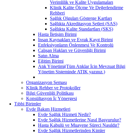
Verimlilik ve Kalite Uygulamaları
Klinik Kalite Ölçme Ve Değerlendirme
Rehberi
Sağlık Olguları Gösterge Kartları
Sağlıkta Akreditasyon Setleri (SAS)
Sağlıkta Kalite Standartları (SKS)
Hasta İletişim Birimi
İnsan Kaynakları ve Evrak Kayıt Birimi
Enfeksiyonların Önlenmesi Ve Kontrolü
Çalışan Hakları ve Güvenliği Birimi
Satın Alma
Eğitim Birimi
Atık Yönetimi(Tüm Atıklar İçin Mevzuat Bilgi
Yönetim Sisteminde ATIK yazınız.)
Organizasyon Şeması
Klinik Rehber ve Protokoller
Bilgi Güvenliği Politikası
Konsültasyon İç Yönergesi
Tıbbi Birimler
Evde Bakım Hizmetleri
Evde Sağlık Hizmeti Nedir?
Evde Sağlık Hizmetlerine Nasıl Başvurulur?
Hasta Kabulü ve Muayene Süreci Nasıldır?
Evde Sağlık Hizmetlerinden Kimler