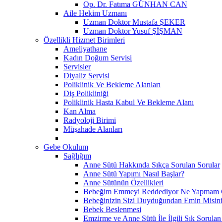
Op. Dr. Fatıma GÜNHAN CAN
Aile Hekim Uzmanı
Uzman Doktor Mustafa ŞEKER
Uzman Doktor Yusuf ŞİŞMAN
Özellikli Hizmet Birimleri
Ameliyathane
Kadın Doğum Servisi
Servisler
Diyaliz Servisi
Poliklinik Ve Bekleme Alanları
Diş Polikliniği
Poliklinik Hasta Kabul Ve Bekleme Alanı
Kan Alma
Radyoloji Birimi
Müşahade Alanları
Gebe Okulum
Sağlığım
Anne Sütü Hakkında Sıkça Sorulan Sorular
Anne Sütü Yapımı Nasıl Başlar?
Anne Sütünün Özellikleri
Bebeğim Emmeyi Reddediyor Ne Yapmam G
Bebeğinizin Sizi Duyduğundan Emin Misin
Bebek Beslenmesi
Emzirme ve Anne Sütü İle İlgili Sık Sorulan