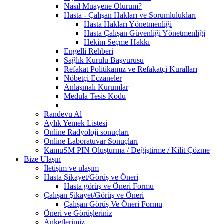
Nasıl Muayene Olurum?
Hasta - Çalışan Hakları ve Sorumlulukları
Hasta Hakları Yönetmenliği
Hasta Çalışan Güvenliği Yönetmenliği
Hekim Seçme Hakkı
Engelli Rehberi
Sağlık Kurulu Başvurusu
Refakat Politikamız ve Refakatçi Kuralları
Nöbetçi Eczaneler
Anlaşmalı Kurumlar
Medula Tesis Kodu
Randevu Al
Aylık Yemek Listesi
Online Radyoloji sonuçları
Online Laboratuvar Sonuçları
KamuSM PIN Oluşturma / Değiştirme / Kilit Çözme
Bize Ulaşın
İletişim ve ulaşım
Hasta Şikayet/Görüş ve Öneri
Hasta görüş ve Öneri Formu
Çalışan Şikayet/Görüş ve Öneri
Çalışan Görüş Ve Öneri Formu
Öneri ve Görüşleriniz
Anketlerimiz