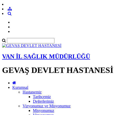
VAN İL SAĞLIK MÜDÜRLÜĞÜ
GEVAŞ DEVLET HASTANESİ
Kurumsal
Hastanemiz
Tarihçemiz
Değerlerimiz
Vizyonumuz ve Misyonumuz
Misyonumuz