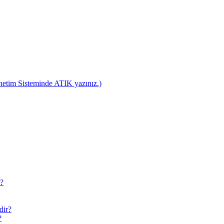
netim Sisteminde ATIK yazınız.)
r?
dir?
?