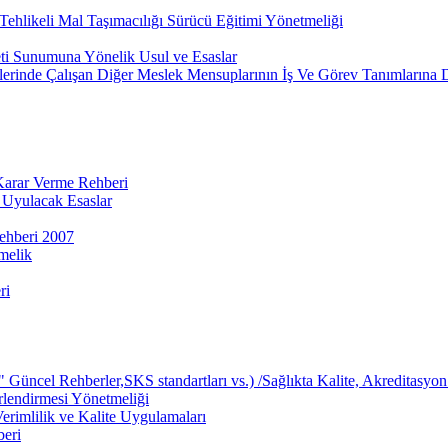
ehlikeli Mal Taşımacılığı Sürücü Eğitimi Yönetmeliği
eti Sunumuna Yönelik Usul ve Esaslar
lerinde Çalışan Diğer Meslek Mensuplarının İş Ve Görev Tanımlarına 
 Karar Verme Rehberi
 Uyulacak Esaslar
ehberi 2007
melik
ri
üncel Rehberler,SKS standartları vs.) /Sağlıkta Kalite, Akreditasyon 
rlendirmesi Yönetmeliği
rimlilik ve Kalite Uygulamaları
beri