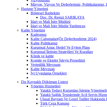
Vizyonumuz
Misyon, Vizyon Ve Değerlerimiz, Politikalarımız
Hastane Yönetimi
Bölgesel Başhekim
Doç. Dr. Remzi SARIKAYA
İdari ve Mali İşler Müdürü
İdari ve Mali İşler Müdür Yardımcısı
Kalite Yönetimi
Kadromuz
Kalite Çalışmaları(Öz Değerlendirme 2024)
Kalite Politikamız
Kurumsal Amaç Hedef Ve Eylem Planı
Kurumsal İletişim Stratejileri Ve Kuralları
Klinik ve kalite
Komite ve Ekipler İşleyiş Prosedürü
Verimlilik Mevzuatı
Kalite Mevzuatı
İyi Uygulama Örnekleri
Dış Kaynaklı Döküman Listesi
Yönetim Hizmetleri
Yataklı Tedavi Kurumları İşletme Yönetmeli
Yataklı Sağlık Tesislerinde Acil Servis Hiz
Ulusal Bayram Ve Genel Tatiller Hakkında
Türk Ceza Kanunu