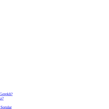
erekli?
iz?
 Sorular