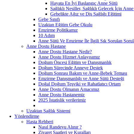
Hayata En İyi Başlangıç Anne Sütü
Sağlıklı Nesiller, Sağlıklı Gelecek İçin Anne
Gebelikte Ağız ve Diş Sağlığı Eğitimi
Gebe Sınıfı
Uzaktan Eğitim Gebe Okulu
Emzirme Politikamız
10 Adım
Anne Sütü Ve Emzirme İle İlgili Sık Sorulan Sorul
Anne Dostu Hastane
Anne Dostu Hastane Nedir?
Anne Dostu Hizmet Anlayışımız
Doğum Öncesi Eğitim ve Danışmanlık
Doğum Sürecinde Anneye Destek
Doğum Sonrası Bakım ve Anne-Bebek Teması
Emzirme Danışmanlığı ve Anne Sütü Desteği
Doğal Doğum Teşviki ve Rahatlatıcı Ortam
Anne Dostu Olmanın Amacımız
Anne Dostu Hastanemiz
2025 İstatislik verilerimiz
Uzaktan Sağlık Sistemi
Yönlendirme
Hasta Rehberi
Nasıl Randevu Alınır ?
Ziyaret Saatleri ve Kuralları