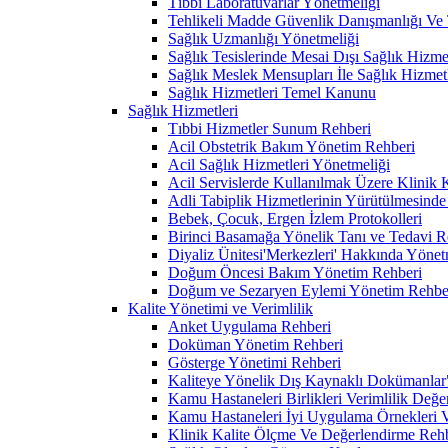
Tıbbi Laboratuvarlar Yönetmeliği
Tehlikeli Madde Güvenlik Danışmanlığı Ve T
Sağlık Uzmanlığı Yönetmeliği
Sağlık Tesislerinde Mesai Dışı Sağlık Hizm
Sağlık Meslek Mensupları İle Sağlık Hizmet
Sağlık Hizmetleri Temel Kanunu
Sağlık Hizmetleri
Tıbbi Hizmetler Sunum Rehberi
Acil Obstetrik Bakım Yönetim Rehberi
Acil Sağlık Hizmetleri Yönetmeliği
Acil Servislerde Kullanılmak Üzere Klinik
Adli Tabiplik Hizmetlerinin Yürütülmesinde
Bebek, Çocuk, Ergen İzlem Protokolleri
Birinci Basamağa Yönelik Tanı ve Tedavi R
Diyaliz Ünitesi'Merkezleri' Hakkında Yönet
Doğum Öncesi Bakım Yönetim Rehberi
Doğum ve Sezaryen Eylemi Yönetim Rehbe
Kalite Yönetimi ve Verimlilik
Anket Uygulama Rehberi
Doküman Yönetim Rehberi
Gösterge Yönetimi Rehberi
Kaliteye Yönelik Dış Kaynaklı Dokümanlar" G
Kamu Hastaneleri Birlikleri Verimlilik Değe
Kamu Hastaneleri İyi Uygulama Örnekleri Ve
Klinik Kalite Ölçme Ve Değerlendirme Reh