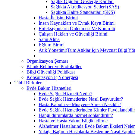
Sağlık Olguları Gösterge Kartları
Sağlıkta Akreditasyon Setleri (SAS)
Sağlıkta Kalite Standartları (SKS)
Hasta İletişim Birimi
İnsan Kaynakları ve Evrak Kayıt Birimi
Enfeksiyonların Önlenmesi Ve Kontrolü
Çalışan Hakları ve Güvenliği Birimi
Satın Alma
Eğitim Birimi
Atık Yönetimi(Tüm Atıklar İçin Mevzuat Bilgi Yö
Organizasyon Şeması
Klinik Rehber ve Protokoller
Bilgi Güvenliği Politikası
Konsültasyon İç Yönergesi
Tıbbi Birimler
Evde Bakım Hizmetleri
Evde Sağlık Hizmeti Nedir?
Evde Sağlık Hizmetlerine Nasıl Başvurulur?
Hasta Kabulü ve Muayene Süreci Nasıldır?
Evde Sağlık Hizmetlerinden Kimler Faydalanabili
Hangi durumlarda hizmet sonlandırılır?
Hasta ve Hasta Yakını Bilgilendirme
Alzheimer Hastalarında Evde Bakım İlkeleri Neler
Yatağa Bağımlı Hastalarda Beslenme Nasıl Yapılır