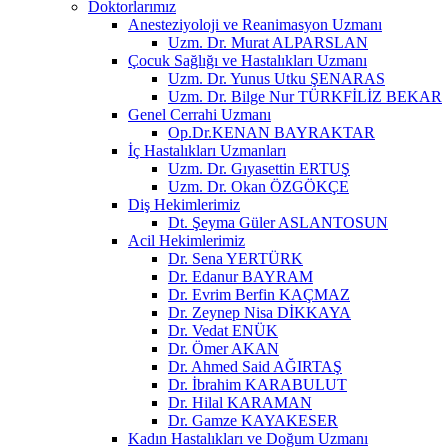
Doktorlarımız
Anesteziyoloji ve Reanimasyon Uzmanı
Uzm. Dr. Murat ALPARSLAN
Çocuk Sağlığı ve Hastalıkları Uzmanı
Uzm. Dr. Yunus Utku ŞENARAS
Uzm. Dr. Bilge Nur TÜRKFİLİZ BEKAR
Genel Cerrahi Uzmanı
Op.Dr.KENAN BAYRAKTAR
İç Hastalıkları Uzmanları
Uzm. Dr. Gıyasettin ERTUŞ
Uzm. Dr. Okan ÖZGÖKÇE
Diş Hekimlerimiz
Dt. Şeyma Güler ASLANTOSUN
Acil Hekimlerimiz
Dr. Sena YERTÜRK
Dr. Edanur BAYRAM
Dr. Evrim Berfin KAÇMAZ
Dr. Zeynep Nisa DİKKAYA
Dr. Vedat ENÜK
Dr. Ömer AKAN
Dr. Ahmed Said AĞIRTAŞ
Dr. İbrahim KARABULUT
Dr. Hilal KARAMAN
Dr. Gamze KAYAKESER
Kadın Hastalıkları ve Doğum Uzmanı