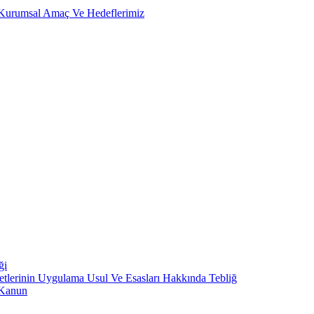
, Kurumsal Amaç Ve Hedeflerimiz
ği
metlerinin Uygulama Usul Ve Esasları Hakkında Tebliğ
 Kanun