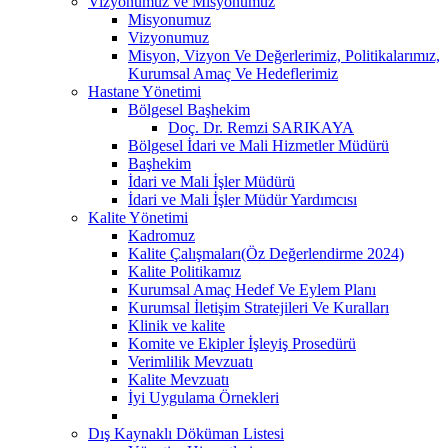
Vizyonumuz ve Misyonumuz
Misyonumuz
Vizyonumuz
Misyon, Vizyon Ve Değerlerimiz, Politikalarımız,
Kurumsal Amaç Ve Hedeflerimiz
Hastane Yönetimi
Bölgesel Başhekim
Doç. Dr. Remzi SARIKAYA
Bölgesel İdari ve Mali Hizmetler Müdürü
Başhekim
İdari ve Mali İşler Müdürü
İdari ve Mali İşler Müdür Yardımcısı
Kalite Yönetimi
Kadromuz
Kalite Çalışmaları(Öz Değerlendirme 2024)
Kalite Politikamız
Kurumsal Amaç Hedef Ve Eylem Planı
Kurumsal İletişim Stratejileri Ve Kuralları
Klinik ve kalite
Komite ve Ekipler İşleyiş Prosedürü
Verimlilik Mevzuatı
Kalite Mevzuatı
İyi Uygulama Örnekleri
Dış Kaynaklı Döküman Listesi