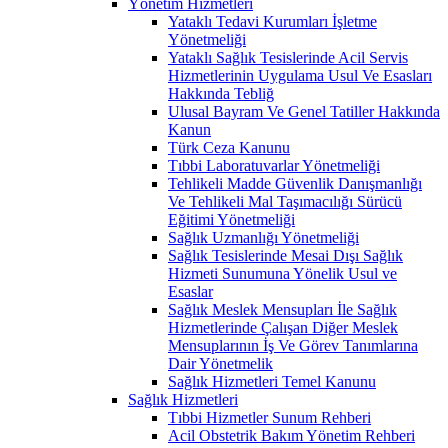
Yönetim Hizmetleri
Yataklı Tedavi Kurumları İşletme
Yönetmeliği
Yataklı Sağlık Tesislerinde Acil Servis
Hizmetlerinin Uygulama Usul Ve Esasları
Hakkında Tebliğ
Ulusal Bayram Ve Genel Tatiller Hakkında
Kanun
Türk Ceza Kanunu
Tıbbi Laboratuvarlar Yönetmeliği
Tehlikeli Madde Güvenlik Danışmanlığı
Ve Tehlikeli Mal Taşımacılığı Sürücü
Eğitimi Yönetmeliği
Sağlık Uzmanlığı Yönetmeliği
Sağlık Tesislerinde Mesai Dışı Sağlık
Hizmeti Sunumuna Yönelik Usul ve
Esaslar
Sağlık Meslek Mensupları İle Sağlık
Hizmetlerinde Çalışan Diğer Meslek
Mensuplarının İş Ve Görev Tanımlarına
Dair Yönetmelik
Sağlık Hizmetleri Temel Kanunu
Sağlık Hizmetleri
Tıbbi Hizmetler Sunum Rehberi
Acil Obstetrik Bakım Yönetim Rehberi