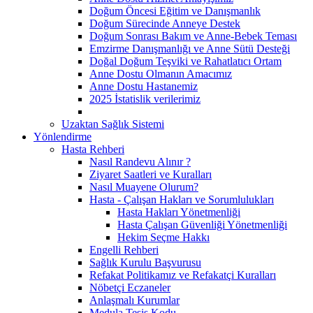
Doğum Öncesi Eğitim ve Danışmanlık
Doğum Sürecinde Anneye Destek
Doğum Sonrası Bakım ve Anne-Bebek Teması
Emzirme Danışmanlığı ve Anne Sütü Desteği
Doğal Doğum Teşviki ve Rahatlatıcı Ortam
Anne Dostu Olmanın Amacımız
Anne Dostu Hastanemiz
2025 İstatislik verilerimiz
Uzaktan Sağlık Sistemi
Yönlendirme
Hasta Rehberi
Nasıl Randevu Alınır ?
Ziyaret Saatleri ve Kuralları
Nasıl Muayene Olurum?
Hasta - Çalışan Hakları ve Sorumlulukları
Hasta Hakları Yönetmenliği
Hasta Çalışan Güvenliği Yönetmenliği
Hekim Seçme Hakkı
Engelli Rehberi
Sağlık Kurulu Başvurusu
Refakat Politikamız ve Refakatçi Kuralları
Nöbetçi Eczaneler
Anlaşmalı Kurumlar
Medula Tesis Kodu