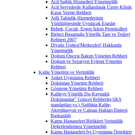
Acil Sağlık Hizmetleri Yönetmeliği
Acil Servislerde Kullanılmak Üzere Klinik
Karar Verme Rehberi
Adli Tabiplik Hizmetlerinin
Yürütülmesinde Uyulacak Esaslar
Bebek, Çocuk, Ergen İzlem Protokolleri
Birinci Basamağa Yönelik Tanı ve Tedavi
Rehberi 2007
Diyaliz Ünitesi'Merkezleri' Hakkında
Yönetmelik
Doğum Öncesi Bakım Yönetim Rehberi
Doğum ve Sezaryen Eylemi Yönetim
Rehberi
Kalite Yönetimi ve Verimlilik
Anket Uygulama Rehberi
Doküman Yönetim Rehberi
Gösterge Yönetimi Rehberi
Kaliteye Yönelik Dış Kaynaklı
Dokümanlar" Güncel Rehberler,SKS
standartları vs.) /Sağlıkta Kalite,
Akreditasyon ve Çalışan Hakları Dairesi
Başkanlığı
Kamu Hastaneleri Birlikleri Verimlilik
Değerlendirmesi Yönetmeliği
Kamu Hastaneleri İyi Uygulama Örnekleri