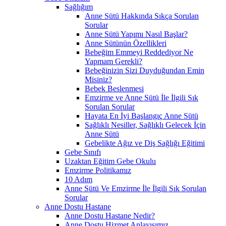
Sağlığım
Anne Sütü Hakkında Sıkça Sorulan
Sorular
Anne Sütü Yapımı Nasıl Başlar?
Anne Sütünün Özellikleri
Bebeğim Emmeyi Reddediyor Ne
Yapmam Gerekli?
Bebeğinizin Sizi Duyduğundan Emin
Misiniz?
Bebek Beslenmesi
Emzirme ve Anne Sütü İle İlgili Sık
Sorulan Sorular
Hayata En İyi Başlangıç Anne Sütü
Sağlıklı Nesiller, Sağlıklı Gelecek İçin
Anne Sütü
Gebelikte Ağız ve Diş Sağlığı Eğitimi
Gebe Sınıfı
Uzaktan Eğitim Gebe Okulu
Emzirme Politikamız
10 Adım
Anne Sütü Ve Emzirme İle İlgili Sık Sorulan
Sorular
Anne Dostu Hastane
Anne Dostu Hastane Nedir?
Anne Dostu Hizmet Anlayışımız