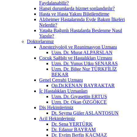
Faydalanabilir?
Hangi durumlarda hizmet sonlandırılır?
Hasta ve Hasta Yakını Bilgilendirme
Alzheimer Hastalarında Evde Bakım İlkeleri
Nelerdir?
Yatağa Bağımlı Hastalarda Beslenme Nasıl
Yapılır?
Doktorlarımız
Anesteziyoloji ve Reanimasyon Uzmanı
Uzm. Dr. Murat ALPARSLAN
Çocuk Sağlığı ve Hastalıkları Uzmanı
Uzm. Dr. Yunus Utku ŞENARAS
Uzm. Dr. Bilge Nur TÜRKFİLİZ
BEKAR
Genel Cerrahi Uzmanı
Op.Dr.KENAN BAYRAKTAR
İç Hastalıkları Uzmanları
Uzm. Dr. Gıyasettin ERTUŞ
Uzm. Dr. Okan ÖZGÖKÇE
Diş Hekimlerimiz
Dt. Şeyma Güler ASLANTOSUN
Acil Hekimlerimiz
Dr. Sena YERTÜRK
Dr. Edanur BAYRAM
Dr. Evrim Berfin KAÇMAZ