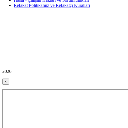
Hasta - Çalışan Hakları ve Sorumlulukları
Refakat Politikamız ve Refakatçi Kuralları
2026
×