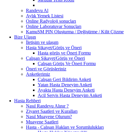
Randevu Al
Aylık Yemek Listesi
Online Radyoloji sonuçları
Online Laboratuvar Sonuçları
KamuSM PIN Oluşturma / Değiştirme / Kilit Çözme
Bize Ulaşın
İletişim ve ulaşım
Hasta Şikayet/Görüş ve Öneri
Hasta görüş ve Öneri Formu
Çalışan Şikayet/Görüş ve Öneri
Çalışan Görüş Ve Öneri Formu
Öneri ve Görüşleriniz
Anketlerimiz
Çalışan Geri Bildirim Anketi
Yatan Hasta Deneyim Anketi
Ayakta Hasta Deneyim Anketi
Acil Servis Hasta Deneyim Anketi
Hasta Rehberi
Nasıl Randevu Alınır ?
Ziyaret Saatleri ve Kuralları
Nasıl Muayene Olurum?
Muayene Saatleri
Hasta - Çalışan Hakları ve Sorumlulukları