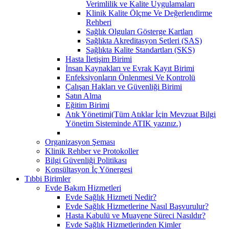
Verimlilik ve Kalite Uygulamaları
Klinik Kalite Ölçme Ve Değerlendirme
Rehberi
Sağlık Olguları Gösterge Kartları
Sağlıkta Akreditasyon Setleri (SAS)
Sağlıkta Kalite Standartları (SKS)
Hasta İletişim Birimi
İnsan Kaynakları ve Evrak Kayıt Birimi
Enfeksiyonların Önlenmesi Ve Kontrolü
Çalışan Hakları ve Güvenliği Birimi
Satın Alma
Eğitim Birimi
Atık Yönetimi(Tüm Atıklar İçin Mevzuat Bilgi
Yönetim Sisteminde ATIK yazınız.)
Organizasyon Şeması
Klinik Rehber ve Protokoller
Bilgi Güvenliği Politikası
Konsültasyon İç Yönergesi
Tıbbi Birimler
Evde Bakım Hizmetleri
Evde Sağlık Hizmeti Nedir?
Evde Sağlık Hizmetlerine Nasıl Başvurulur?
Hasta Kabulü ve Muayene Süreci Nasıldır?
Evde Sağlık Hizmetlerinden Kimler