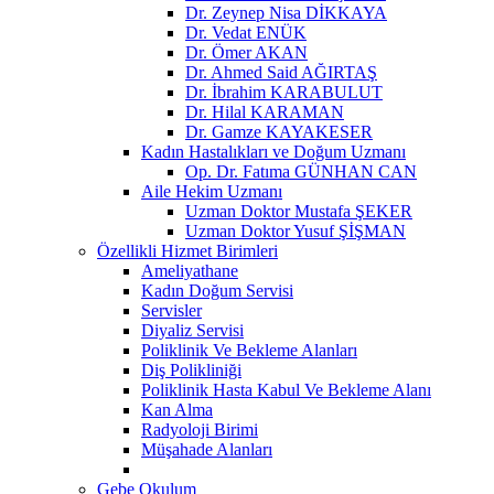
Dr. Zeynep Nisa DİKKAYA
Dr. Vedat ENÜK
Dr. Ömer AKAN
Dr. Ahmed Said AĞIRTAŞ
Dr. İbrahim KARABULUT
Dr. Hilal KARAMAN
Dr. Gamze KAYAKESER
Kadın Hastalıkları ve Doğum Uzmanı
Op. Dr. Fatıma GÜNHAN CAN
Aile Hekim Uzmanı
Uzman Doktor Mustafa ŞEKER
Uzman Doktor Yusuf ŞİŞMAN
Özellikli Hizmet Birimleri
Ameliyathane
Kadın Doğum Servisi
Servisler
Diyaliz Servisi
Poliklinik Ve Bekleme Alanları
Diş Polikliniği
Poliklinik Hasta Kabul Ve Bekleme Alanı
Kan Alma
Radyoloji Birimi
Müşahade Alanları
Gebe Okulum