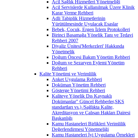
Acil Sağlık Hizmetleri Yönetmeliği
Acil Servislerde Kullanılmak Üzere Klinik
Karar Verme Rehberi
Adli Tabiplik Hizmetlerinin
Yürütülmesinde Uyulacak Esaslar
Bebek, Çocuk, Ergen İzlem Protokolleri
Birinci Basamağa Yönelik Tanı ve Tedavi
Rehberi 2007
Diyaliz Ünitesi'Merkezleri' Hakkında
Yönetmelik
Doğum Öncesi Bakım Yönetim Rehberi
Doğum ve Sezaryen Eylemi Yönetim
Rehberi
Kalite Yönetimi ve Verimlilik
Anket Uygulama Rehberi
Doküman Yönetim Rehberi
Gösterge Yönetimi Rehberi
Kaliteye Yönelik Dış Kaynaklı
Dokümanlar" Güncel Rehberler,SKS
standartları vs.) /Sağlıkta Kalite,
Akreditasyon ve Çalışan Hakları Dairesi
Başkanlığı
Kamu Hastaneleri Birlikleri Verimlilik
Değerlendirmesi Yönetmeliği
Kamu Hastaneleri İyi Uygulama Örnekleri