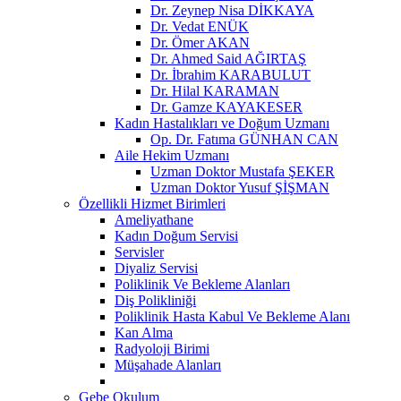
Dr. Zeynep Nisa DİKKAYA
Dr. Vedat ENÜK
Dr. Ömer AKAN
Dr. Ahmed Said AĞIRTAŞ
Dr. İbrahim KARABULUT
Dr. Hilal KARAMAN
Dr. Gamze KAYAKESER
Kadın Hastalıkları ve Doğum Uzmanı
Op. Dr. Fatıma GÜNHAN CAN
Aile Hekim Uzmanı
Uzman Doktor Mustafa ŞEKER
Uzman Doktor Yusuf ŞİŞMAN
Özellikli Hizmet Birimleri
Ameliyathane
Kadın Doğum Servisi
Servisler
Diyaliz Servisi
Poliklinik Ve Bekleme Alanları
Diş Polikliniği
Poliklinik Hasta Kabul Ve Bekleme Alanı
Kan Alma
Radyoloji Birimi
Müşahade Alanları
Gebe Okulum