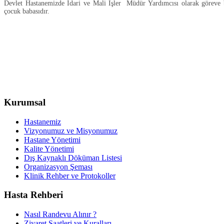
Devlet Hastanemizde İdari ve Mali İşler Müdür Yardımcısı olarak göreve b
çocuk babasıdır.
Kurumsal
Hastanemiz
Vizyonumuz ve Misyonumuz
Hastane Yönetimi
Kalite Yönetimi
Dış Kaynaklı Döküman Listesi
Organizasyon Şeması
Klinik Rehber ve Protokoller
Hasta Rehberi
Nasıl Randevu Alınır ?
Ziyaret Saatleri ve Kuralları