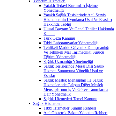
Yönetim Hizmetleri
Yataklı Tedavi Kurumları İşletme
Yönetmeliği
Yataklı Sağlık Tesislerinde Acil Servis
Hizmetlerinin Uygulama Usul Ve Esasları
Hakkında Tebliğ
Ulusal Bayram Ve Genel Tatiller Hakkında
Kanun
Türk Ceza Kanunu
Tıbbi Laboratuvarlar Yönetmeliği
Tehlikeli Madde Güvenlik Danışmanlığı
Ve Tehlikeli Mal Taşımacılığı Sürücü
Eğitimi Yönetmeliği
Sağlık Uzmanlığı Yönetmeliği
Sağlık Tesislerinde Mesai Dışı Sağlık
Hizmeti Sunumuna Yönelik Usul ve
Esaslar
Sağlık Meslek Mensupları İle Sağlık
Hizmetlerinde Çalışan Diğer Meslek
Mensuplarının İş Ve Görev Tanımlarına
Dair Yönetmelik
Sağlık Hizmetleri Temel Kanunu
Sağlık Hizmetleri
Tıbbi Hizmetler Sunum Rehberi
Acil Obstetrik Bakım Yönetim Rehberi