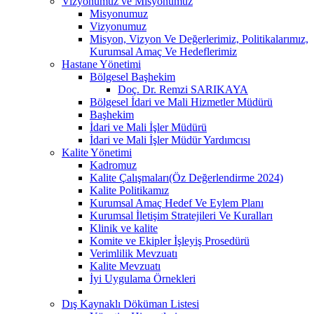
Vizyonumuz ve Misyonumuz
Misyonumuz
Vizyonumuz
Misyon, Vizyon Ve Değerlerimiz, Politikalarımız,
Kurumsal Amaç Ve Hedeflerimiz
Hastane Yönetimi
Bölgesel Başhekim
Doç. Dr. Remzi SARIKAYA
Bölgesel İdari ve Mali Hizmetler Müdürü
Başhekim
İdari ve Mali İşler Müdürü
İdari ve Mali İşler Müdür Yardımcısı
Kalite Yönetimi
Kadromuz
Kalite Çalışmaları(Öz Değerlendirme 2024)
Kalite Politikamız
Kurumsal Amaç Hedef Ve Eylem Planı
Kurumsal İletişim Stratejileri Ve Kuralları
Klinik ve kalite
Komite ve Ekipler İşleyiş Prosedürü
Verimlilik Mevzuatı
Kalite Mevzuatı
İyi Uygulama Örnekleri
Dış Kaynaklı Döküman Listesi