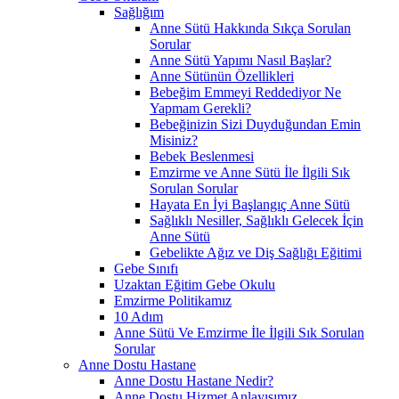
Sağlığım
Anne Sütü Hakkında Sıkça Sorulan
Sorular
Anne Sütü Yapımı Nasıl Başlar?
Anne Sütünün Özellikleri
Bebeğim Emmeyi Reddediyor Ne
Yapmam Gerekli?
Bebeğinizin Sizi Duyduğundan Emin
Misiniz?
Bebek Beslenmesi
Emzirme ve Anne Sütü İle İlgili Sık
Sorulan Sorular
Hayata En İyi Başlangıç Anne Sütü
Sağlıklı Nesiller, Sağlıklı Gelecek İçin
Anne Sütü
Gebelikte Ağız ve Diş Sağlığı Eğitimi
Gebe Sınıfı
Uzaktan Eğitim Gebe Okulu
Emzirme Politikamız
10 Adım
Anne Sütü Ve Emzirme İle İlgili Sık Sorulan
Sorular
Anne Dostu Hastane
Anne Dostu Hastane Nedir?
Anne Dostu Hizmet Anlayışımız