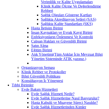
Verimlilik ve Kalite Uygulamaları
Klinik Kalite Ölçme Ve Değerlendirme
Rehberi
Sağlık Olguları Gösterge Kartları
Sağlıkta Akreditasyon Setleri (SAS)
Sağlıkta Kalite Standartları (SKS)
Hasta İletişim Birimi
İnsan Kaynakları ve Evrak Kayıt Birimi
Enfeksiyonların Önlenmesi Ve Kontrolü
Çalışan Hakları ve Güvenliği Birimi
Satın Alma
Eğitim Birimi
Atık Yönetimi(Tüm Atıklar İçin Mevzuat Bilgi
Yönetim Sisteminde ATIK yazınız.)
Organizasyon Şeması
Klinik Rehber ve Protokoller
Bilgi Güvenliği Politikası
Konsültasyon İç Yönergesi
Tıbbi Birimler
Evde Bakım Hizmetleri
Evde Sağlık Hizmeti Nedir?
Evde Sağlık Hizmetlerine Nasıl Başvurulur?
Hasta Kabulü ve Muayene Süreci Nasıldır?
Evde Sağlık Hizmetlerinden Kimler