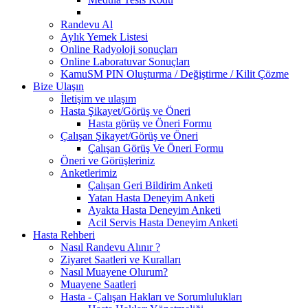
Randevu Al
Aylık Yemek Listesi
Online Radyoloji sonuçları
Online Laboratuvar Sonuçları
KamuSM PIN Oluşturma / Değiştirme / Kilit Çözme
Bize Ulaşın
İletişim ve ulaşım
Hasta Şikayet/Görüş ve Öneri
Hasta görüş ve Öneri Formu
Çalışan Şikayet/Görüş ve Öneri
Çalışan Görüş Ve Öneri Formu
Öneri ve Görüşleriniz
Anketlerimiz
Çalışan Geri Bildirim Anketi
Yatan Hasta Deneyim Anketi
Ayakta Hasta Deneyim Anketi
Acil Servis Hasta Deneyim Anketi
Hasta Rehberi
Nasıl Randevu Alınır ?
Ziyaret Saatleri ve Kuralları
Nasıl Muayene Olurum?
Muayene Saatleri
Hasta - Çalışan Hakları ve Sorumlulukları