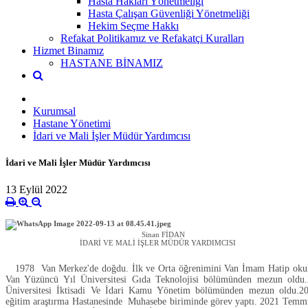
Hasta Hakları Yönetmeliği
Hasta Çalışan Güvenliği Yönetmeliği
Hekim Seçme Hakkı
Refakat Politikamız ve Refakatçi Kuralları
Hizmet Binamız
HASTANE BİNAMIZ
Kurumsal
Hastane Yönetimi
İdari ve Mali İşler Müdür Yardımcısı
İdari ve Mali İşler Müdür Yardımcısı
13 Eylül 2022
Sinan FİDAN
İDARİ VE MALİ İŞLER MÜDÜR YARDIMCISI
1978 Van Merkez'de doğdu. İlk ve Orta öğrenimini Van İmam Hatip oku
Van Yüzüncü Yıl Üniversitesi Gıda Teknolojisi bölümünden mezun oldu
Üniversitesi İktisadi Ve İdari Kamu Yönetim bölümünden mezun oldu.2
eğitim araştırma Hastanesinde Muhasebe biriminde görev yaptı. 2021 Temmuz