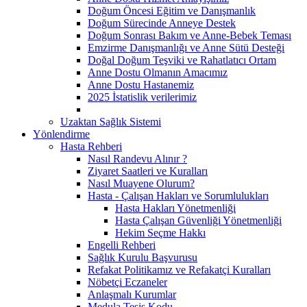
Doğum Öncesi Eğitim ve Danışmanlık
Doğum Sürecinde Anneye Destek
Doğum Sonrası Bakım ve Anne-Bebek Teması
Emzirme Danışmanlığı ve Anne Sütü Desteği
Doğal Doğum Teşviki ve Rahatlatıcı Ortam
Anne Dostu Olmanın Amacımız
Anne Dostu Hastanemiz
2025 İstatislik verilerimiz
Uzaktan Sağlık Sistemi
Yönlendirme
Hasta Rehberi
Nasıl Randevu Alınır ?
Ziyaret Saatleri ve Kuralları
Nasıl Muayene Olurum?
Hasta - Çalışan Hakları ve Sorumlulukları
Hasta Hakları Yönetmenliği
Hasta Çalışan Güvenliği Yönetmenliği
Hekim Seçme Hakkı
Engelli Rehberi
Sağlık Kurulu Başvurusu
Refakat Politikamız ve Refakatçi Kuralları
Nöbetçi Eczaneler
Anlaşmalı Kurumlar
Medula Tesis Kodu