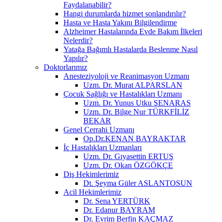
Faydalanabilir?
Hangi durumlarda hizmet sonlandırılır?
Hasta ve Hasta Yakını Bilgilendirme
Alzheimer Hastalarında Evde Bakım İlkeleri
Nelerdir?
Yatağa Bağımlı Hastalarda Beslenme Nasıl
Yapılır?
Doktorlarımız
Anesteziyoloji ve Reanimasyon Uzmanı
Uzm. Dr. Murat ALPARSLAN
Çocuk Sağlığı ve Hastalıkları Uzmanı
Uzm. Dr. Yunus Utku ŞENARAS
Uzm. Dr. Bilge Nur TÜRKFİLİZ
BEKAR
Genel Cerrahi Uzmanı
Op.Dr.KENAN BAYRAKTAR
İç Hastalıkları Uzmanları
Uzm. Dr. Gıyasettin ERTUŞ
Uzm. Dr. Okan ÖZGÖKÇE
Diş Hekimlerimiz
Dt. Şeyma Güler ASLANTOSUN
Acil Hekimlerimiz
Dr. Sena YERTÜRK
Dr. Edanur BAYRAM
Dr. Evrim Berfin KAÇMAZ