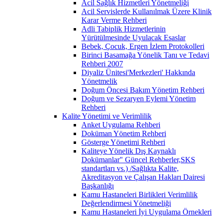
Acil Sağlık Hizmetleri Yönetmeliği
Acil Servislerde Kullanılmak Üzere Klinik
Karar Verme Rehberi
Adli Tabiplik Hizmetlerinin
Yürütülmesinde Uyulacak Esaslar
Bebek, Çocuk, Ergen İzlem Protokolleri
Birinci Basamağa Yönelik Tanı ve Tedavi
Rehberi 2007
Diyaliz Ünitesi'Merkezleri' Hakkında
Yönetmelik
Doğum Öncesi Bakım Yönetim Rehberi
Doğum ve Sezaryen Eylemi Yönetim
Rehberi
Kalite Yönetimi ve Verimlilik
Anket Uygulama Rehberi
Doküman Yönetim Rehberi
Gösterge Yönetimi Rehberi
Kaliteye Yönelik Dış Kaynaklı
Dokümanlar" Güncel Rehberler,SKS
standartları vs.) /Sağlıkta Kalite,
Akreditasyon ve Çalışan Hakları Dairesi
Başkanlığı
Kamu Hastaneleri Birlikleri Verimlilik
Değerlendirmesi Yönetmeliği
Kamu Hastaneleri İyi Uygulama Örnekleri