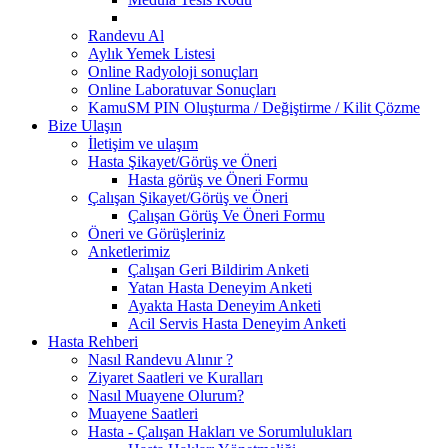
Randevu Al
Aylık Yemek Listesi
Online Radyoloji sonuçları
Online Laboratuvar Sonuçları
KamuSM PIN Oluşturma / Değiştirme / Kilit Çözme
Bize Ulaşın
İletişim ve ulaşım
Hasta Şikayet/Görüş ve Öneri
Hasta görüş ve Öneri Formu
Çalışan Şikayet/Görüş ve Öneri
Çalışan Görüş Ve Öneri Formu
Öneri ve Görüşleriniz
Anketlerimiz
Çalışan Geri Bildirim Anketi
Yatan Hasta Deneyim Anketi
Ayakta Hasta Deneyim Anketi
Acil Servis Hasta Deneyim Anketi
Hasta Rehberi
Nasıl Randevu Alınır ?
Ziyaret Saatleri ve Kuralları
Nasıl Muayene Olurum?
Muayene Saatleri
Hasta - Çalışan Hakları ve Sorumlulukları