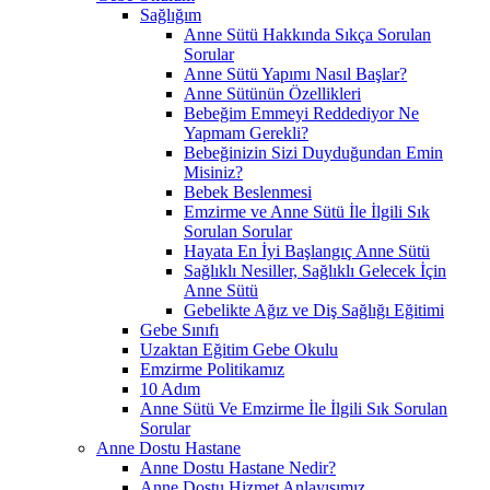
Sağlığım
Anne Sütü Hakkında Sıkça Sorulan
Sorular
Anne Sütü Yapımı Nasıl Başlar?
Anne Sütünün Özellikleri
Bebeğim Emmeyi Reddediyor Ne
Yapmam Gerekli?
Bebeğinizin Sizi Duyduğundan Emin
Misiniz?
Bebek Beslenmesi
Emzirme ve Anne Sütü İle İlgili Sık
Sorulan Sorular
Hayata En İyi Başlangıç Anne Sütü
Sağlıklı Nesiller, Sağlıklı Gelecek İçin
Anne Sütü
Gebelikte Ağız ve Diş Sağlığı Eğitimi
Gebe Sınıfı
Uzaktan Eğitim Gebe Okulu
Emzirme Politikamız
10 Adım
Anne Sütü Ve Emzirme İle İlgili Sık Sorulan
Sorular
Anne Dostu Hastane
Anne Dostu Hastane Nedir?
Anne Dostu Hizmet Anlayışımız