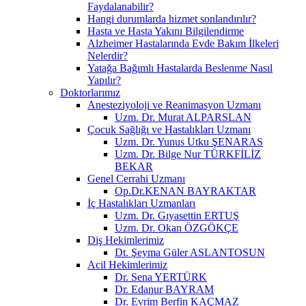
Faydalanabilir?
Hangi durumlarda hizmet sonlandırılır?
Hasta ve Hasta Yakını Bilgilendirme
Alzheimer Hastalarında Evde Bakım İlkeleri
Nelerdir?
Yatağa Bağımlı Hastalarda Beslenme Nasıl
Yapılır?
Doktorlarımız
Anesteziyoloji ve Reanimasyon Uzmanı
Uzm. Dr. Murat ALPARSLAN
Çocuk Sağlığı ve Hastalıkları Uzmanı
Uzm. Dr. Yunus Utku ŞENARAS
Uzm. Dr. Bilge Nur TÜRKFİLİZ
BEKAR
Genel Cerrahi Uzmanı
Op.Dr.KENAN BAYRAKTAR
İç Hastalıkları Uzmanları
Uzm. Dr. Gıyasettin ERTUŞ
Uzm. Dr. Okan ÖZGÖKÇE
Diş Hekimlerimiz
Dt. Şeyma Güler ASLANTOSUN
Acil Hekimlerimiz
Dr. Sena YERTÜRK
Dr. Edanur BAYRAM
Dr. Evrim Berfin KAÇMAZ