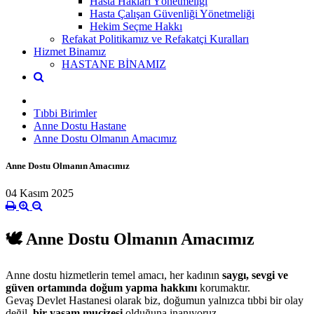
Hasta Hakları Yönetmeliği
Hasta Çalışan Güvenliği Yönetmeliği
Hekim Seçme Hakkı
Refakat Politikamız ve Refakatçi Kuralları
Hizmet Binamız
HASTANE BİNAMIZ
Tıbbi Birimler
Anne Dostu Hastane
Anne Dostu Olmanın Amacımız
Anne Dostu Olmanın Amacımız
04 Kasım 2025
🕊️
Anne Dostu Olmanın Amacımız
Anne dostu hizmetlerin temel amacı, her kadının
saygı, sevgi ve
güven ortamında doğum yapma hakkını
korumaktır.
Gevaş Devlet Hastanesi olarak biz, doğumun yalnızca tıbbi bir olay
değil,
bir yaşam mucizesi
olduğuna inanıyoruz.