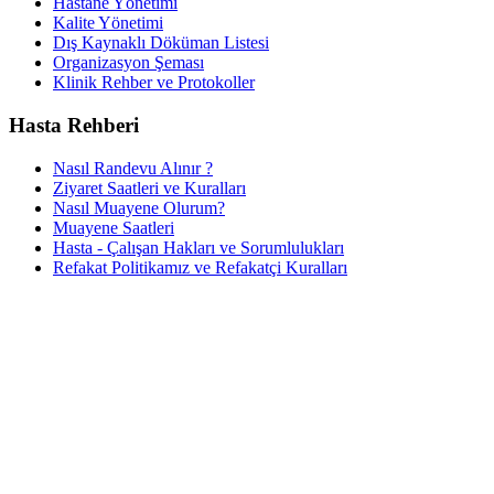
Hastane Yönetimi
Kalite Yönetimi
Dış Kaynaklı Döküman Listesi
Organizasyon Şeması
Klinik Rehber ve Protokoller
Hasta Rehberi
Nasıl Randevu Alınır ?
Ziyaret Saatleri ve Kuralları
Nasıl Muayene Olurum?
Muayene Saatleri
Hasta - Çalışan Hakları ve Sorumlulukları
Refakat Politikamız ve Refakatçi Kuralları