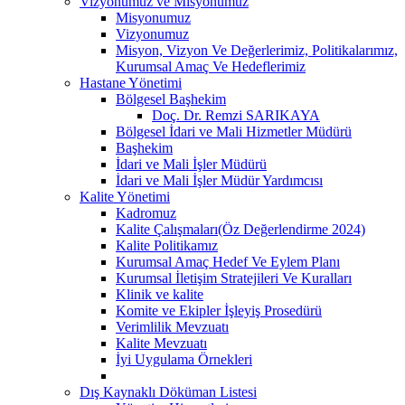
Vizyonumuz ve Misyonumuz
Misyonumuz
Vizyonumuz
Misyon, Vizyon Ve Değerlerimiz, Politikalarımız,
Kurumsal Amaç Ve Hedeflerimiz
Hastane Yönetimi
Bölgesel Başhekim
Doç. Dr. Remzi SARIKAYA
Bölgesel İdari ve Mali Hizmetler Müdürü
Başhekim
İdari ve Mali İşler Müdürü
İdari ve Mali İşler Müdür Yardımcısı
Kalite Yönetimi
Kadromuz
Kalite Çalışmaları(Öz Değerlendirme 2024)
Kalite Politikamız
Kurumsal Amaç Hedef Ve Eylem Planı
Kurumsal İletişim Stratejileri Ve Kuralları
Klinik ve kalite
Komite ve Ekipler İşleyiş Prosedürü
Verimlilik Mevzuatı
Kalite Mevzuatı
İyi Uygulama Örnekleri
Dış Kaynaklı Döküman Listesi