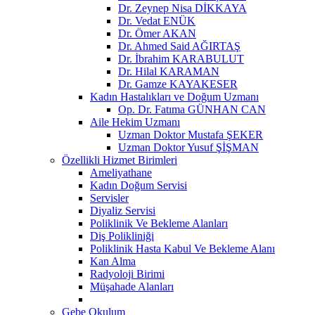
Dr. Zeynep Nisa DİKKAYA
Dr. Vedat ENÜK
Dr. Ömer AKAN
Dr. Ahmed Said AĞIRTAŞ
Dr. İbrahim KARABULUT
Dr. Hilal KARAMAN
Dr. Gamze KAYAKESER
Kadın Hastalıkları ve Doğum Uzmanı
Op. Dr. Fatıma GÜNHAN CAN
Aile Hekim Uzmanı
Uzman Doktor Mustafa ŞEKER
Uzman Doktor Yusuf ŞİŞMAN
Özellikli Hizmet Birimleri
Ameliyathane
Kadın Doğum Servisi
Servisler
Diyaliz Servisi
Poliklinik Ve Bekleme Alanları
Diş Polikliniği
Poliklinik Hasta Kabul Ve Bekleme Alanı
Kan Alma
Radyoloji Birimi
Müşahade Alanları
Gebe Okulum