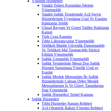
Yönetim Hizmetleri
Yataklı Tedavi Kurumları İşletme
Yönetmeliği
Yataklı Sağlık Tesislerinde Acil Servis
Hizmetlerinin Uygulama Usul Ve Esasları
Hakkında Tebliğ
Ulusal Bayram Ve Genel Tatiller Hakkında
Kanun
Türk Ceza Kanunu
Tıbbi Laboratuvarlar Yönetmeliği
Tehlikeli Madde Güvenlik Danışmanlığı
Ve Tehlikeli Mal Taşımacılığı Sürücü
Eğitimi Yönetmeliği
Sağlık Uzmanlığı Yönetmeliği
Sağlık Tesislerinde Mesai Dışı Sağlık
Hizmeti Sunumuna Yönelik Usul ve
Esaslar
Sağlık Meslek Mensupları İle Sağlık
Hizmetlerinde Çalışan Diğer Meslek
Mensuplarının İş Ve Görev Tanımlarına
Dair Yönetmelik
Sağlık Hizmetleri Temel Kanunu
Sağlık Hizmetleri
Tıbbi Hizmetler Sunum Rehberi
Acil Obstetrik Bakım Yönetim Rehberi