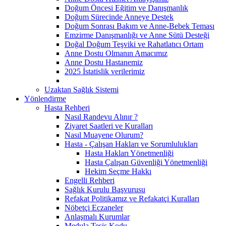
Doğum Öncesi Eğitim ve Danışmanlık
Doğum Sürecinde Anneye Destek
Doğum Sonrası Bakım ve Anne-Bebek Teması
Emzirme Danışmanlığı ve Anne Sütü Desteği
Doğal Doğum Teşviki ve Rahatlatıcı Ortam
Anne Dostu Olmanın Amacımız
Anne Dostu Hastanemiz
2025 İstatislik verilerimiz
Uzaktan Sağlık Sistemi
Yönlendirme
Hasta Rehberi
Nasıl Randevu Alınır ?
Ziyaret Saatleri ve Kuralları
Nasıl Muayene Olurum?
Hasta - Çalışan Hakları ve Sorumlulukları
Hasta Hakları Yönetmenliği
Hasta Çalışan Güvenliği Yönetmenliği
Hekim Seçme Hakkı
Engelli Rehberi
Sağlık Kurulu Başvurusu
Refakat Politikamız ve Refakatçi Kuralları
Nöbetçi Eczaneler
Anlaşmalı Kurumlar
Medula Tesis Kodu