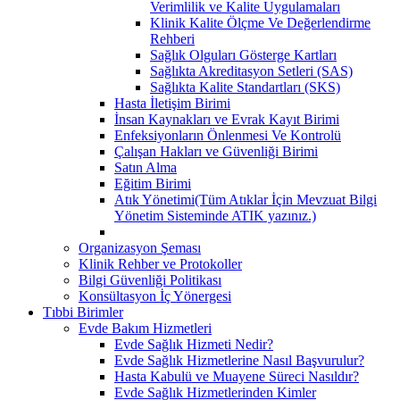
Verimlilik ve Kalite Uygulamaları
Klinik Kalite Ölçme Ve Değerlendirme
Rehberi
Sağlık Olguları Gösterge Kartları
Sağlıkta Akreditasyon Setleri (SAS)
Sağlıkta Kalite Standartları (SKS)
Hasta İletişim Birimi
İnsan Kaynakları ve Evrak Kayıt Birimi
Enfeksiyonların Önlenmesi Ve Kontrolü
Çalışan Hakları ve Güvenliği Birimi
Satın Alma
Eğitim Birimi
Atık Yönetimi(Tüm Atıklar İçin Mevzuat Bilgi
Yönetim Sisteminde ATIK yazınız.)
Organizasyon Şeması
Klinik Rehber ve Protokoller
Bilgi Güvenliği Politikası
Konsültasyon İç Yönergesi
Tıbbi Birimler
Evde Bakım Hizmetleri
Evde Sağlık Hizmeti Nedir?
Evde Sağlık Hizmetlerine Nasıl Başvurulur?
Hasta Kabulü ve Muayene Süreci Nasıldır?
Evde Sağlık Hizmetlerinden Kimler