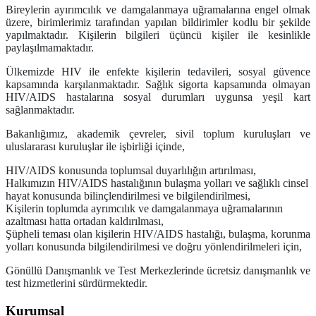
Bireylerin ayırımcılık ve damgalanmaya uğramalarına engel olmak
üzere, birimlerimiz tarafından yapılan bildirimler kodlu bir şekilde
yapılmaktadır. Kişilerin bilgileri üçüncü kişiler ile kesinlikle
paylaşılmamaktadır.
Ülkemizde HIV ile enfekte kişilerin tedavileri, sosyal güvence
kapsamında karşılanmaktadır. Sağlık sigorta kapsamında olmayan
HIV/AIDS hastalarına sosyal durumları uygunsa yeşil kart
sağlanmaktadır.
Bakanlığımız, akademik çevreler, sivil toplum kuruluşları ve
uluslararası kuruluşlar ile işbirliği içinde,
HIV/AIDS konusunda toplumsal duyarlılığın artırılması,
Halkımızın HIV/AIDS hastalığının bulaşma yolları ve sağlıklı cinsel
hayat konusunda bilinçlendirilmesi ve bilgilendirilmesi,
Kişilerin toplumda ayrımcılık ve damgalanmaya uğramalarının
azaltması hatta ortadan kaldırılması,
Şüpheli teması olan kişilerin HIV/AIDS hastalığı, bulaşma, korunma
yolları konusunda bilgilendirilmesi ve doğru yönlendirilmeleri için,
Gönüllü Danışmanlık ve Test Merkezlerinde ücretsiz danışmanlık ve
test hizmetlerini sürdürmektedir
.
Kurumsal