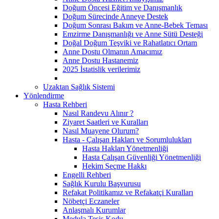
Doğum Öncesi Eğitim ve Danışmanlık
Doğum Sürecinde Anneye Destek
Doğum Sonrası Bakım ve Anne-Bebek Teması
Emzirme Danışmanlığı ve Anne Sütü Desteği
Doğal Doğum Teşviki ve Rahatlatıcı Ortam
Anne Dostu Olmanın Amacımız
Anne Dostu Hastanemiz
2025 İstatislik verilerimiz
Uzaktan Sağlık Sistemi
Yönlendirme
Hasta Rehberi
Nasıl Randevu Alınır ?
Ziyaret Saatleri ve Kuralları
Nasıl Muayene Olurum?
Hasta - Çalışan Hakları ve Sorumlulukları
Hasta Hakları Yönetmenliği
Hasta Çalışan Güvenliği Yönetmenliği
Hekim Seçme Hakkı
Engelli Rehberi
Sağlık Kurulu Başvurusu
Refakat Politikamız ve Refakatçi Kuralları
Nöbetçi Eczaneler
Anlaşmalı Kurumlar
Medula Tesis Kodu