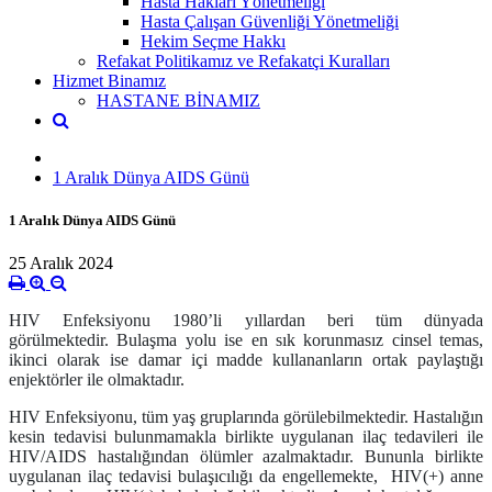
Hasta Hakları Yönetmeliği
Hasta Çalışan Güvenliği Yönetmeliği
Hekim Seçme Hakkı
Refakat Politikamız ve Refakatçi Kuralları
Hizmet Binamız
HASTANE BİNAMIZ
1 Aralık Dünya AIDS Günü
1 Aralık Dünya AIDS Günü
25 Aralık 2024
HIV Enfeksiyonu 1980’li yıllardan beri tüm dünyada
görülmektedir.
Bulaşma yolu ise en sık korunmasız cinsel temas,
ikinci olarak ise damar içi madde kullananların ortak paylaştığı
enjektörler ile olmaktadır
.
HIV Enfeksiyonu, tüm yaş gruplarında görülebilmektedir. Hastalığın
kesin tedavisi bulunmamakla birlikte uygulanan ilaç tedavileri ile
HIV/AIDS hastalığından ölümler azalmaktadır. Bununla birlikte
uygulanan ilaç tedavisi bulaşıcılığı da engellemekte, HIV(+) anne