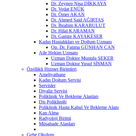
Dr. Zeynep Nisa DİKKAYA
Dr. Vedat ENÜK
Dr. Ömer AKAN
Dr. Ahmed Said AĞIRTAŞ
Dr. İbrahim KARABULUT
Dr. Hilal KARAMAN
Dr. Gamze KAYAKESER
Kadın Hastalıkları ve Doğum Uzmanı
Op. Dr. Fatıma GÜNHAN CAN
Aile Hekim Uzmanı
Uzman Doktor Mustafa ŞEKER
Uzman Doktor Yusuf ŞİŞMAN
Özellikli Hizmet Birimleri
Ameliyathane
Kadın Doğum Servisi
Servisler
Diyaliz Servisi
Poliklinik Ve Bekleme Alanları
Diş Polikliniği
Poliklinik Hasta Kabul Ve Bekleme Alanı
Kan Alma
Radyoloji Birimi
Müşahade Alanları
Gebe Okulum