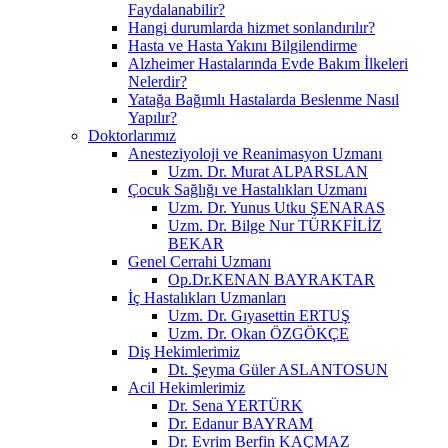
Faydalanabilir?
Hangi durumlarda hizmet sonlandırılır?
Hasta ve Hasta Yakını Bilgilendirme
Alzheimer Hastalarında Evde Bakım İlkeleri
Nelerdir?
Yatağa Bağımlı Hastalarda Beslenme Nasıl
Yapılır?
Doktorlarımız
Anesteziyoloji ve Reanimasyon Uzmanı
Uzm. Dr. Murat ALPARSLAN
Çocuk Sağlığı ve Hastalıkları Uzmanı
Uzm. Dr. Yunus Utku ŞENARAS
Uzm. Dr. Bilge Nur TÜRKFİLİZ
BEKAR
Genel Cerrahi Uzmanı
Op.Dr.KENAN BAYRAKTAR
İç Hastalıkları Uzmanları
Uzm. Dr. Gıyasettin ERTUŞ
Uzm. Dr. Okan ÖZGÖKÇE
Diş Hekimlerimiz
Dt. Şeyma Güler ASLANTOSUN
Acil Hekimlerimiz
Dr. Sena YERTÜRK
Dr. Edanur BAYRAM
Dr. Evrim Berfin KAÇMAZ