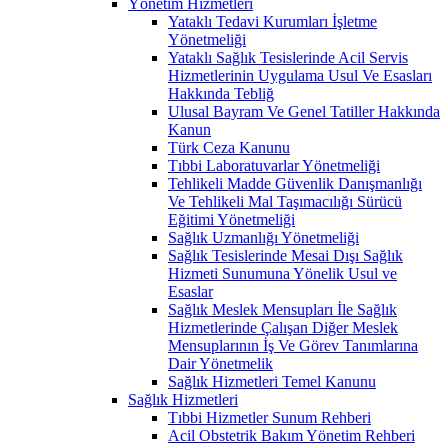
Yönetim Hizmetleri
Yataklı Tedavi Kurumları İşletme
Yönetmeliği
Yataklı Sağlık Tesislerinde Acil Servis
Hizmetlerinin Uygulama Usul Ve Esasları
Hakkında Tebliğ
Ulusal Bayram Ve Genel Tatiller Hakkında
Kanun
Türk Ceza Kanunu
Tıbbi Laboratuvarlar Yönetmeliği
Tehlikeli Madde Güvenlik Danışmanlığı
Ve Tehlikeli Mal Taşımacılığı Sürücü
Eğitimi Yönetmeliği
Sağlık Uzmanlığı Yönetmeliği
Sağlık Tesislerinde Mesai Dışı Sağlık
Hizmeti Sunumuna Yönelik Usul ve
Esaslar
Sağlık Meslek Mensupları İle Sağlık
Hizmetlerinde Çalışan Diğer Meslek
Mensuplarının İş Ve Görev Tanımlarına
Dair Yönetmelik
Sağlık Hizmetleri Temel Kanunu
Sağlık Hizmetleri
Tıbbi Hizmetler Sunum Rehberi
Acil Obstetrik Bakım Yönetim Rehberi