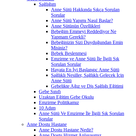
Sağlığım
Anne Sütü Hakkında Sıkça Sorulan
Sorular
Anne Sütü Yapımı Nasıl Başlar?
Anne Sütünün Özellikleri
Bebeğim Emmeyi Reddediyor Ne
Yapmam Gerekli?
Bebeğinizin Sizi Duyduğundan Emin
Misiniz?
Bebek Beslenmesi
Emzirme ve Anne Sütü İle İlgili Sık
Sorulan Sorular
Hayata En İyi Başlangıç Anne Sütü
Sağlıklı Nesiller, Sağlıklı Gelecek İçin
Anne Sütü
Gebelikte Ağız ve Diş Sağlığı Eğitimi
Gebe Sınıfı
Uzaktan Eğitim Gebe Okulu
Emzirme Politikamız
10 Adım
Anne Sütü Ve Emzirme İle İlgili Sık Sorulan
Sorular
Anne Dostu Hastane
Anne Dostu Hastane Nedir?
Anne Dostu Hizmet Anlayışımız