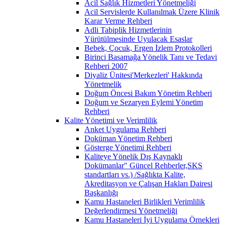
Acil Sağlık Hizmetleri Yönetmeliği
Acil Servislerde Kullanılmak Üzere Klinik
Karar Verme Rehberi
Adli Tabiplik Hizmetlerinin
Yürütülmesinde Uyulacak Esaslar
Bebek, Çocuk, Ergen İzlem Protokolleri
Birinci Basamağa Yönelik Tanı ve Tedavi
Rehberi 2007
Diyaliz Ünitesi'Merkezleri' Hakkında
Yönetmelik
Doğum Öncesi Bakım Yönetim Rehberi
Doğum ve Sezaryen Eylemi Yönetim
Rehberi
Kalite Yönetimi ve Verimlilik
Anket Uygulama Rehberi
Doküman Yönetim Rehberi
Gösterge Yönetimi Rehberi
Kaliteye Yönelik Dış Kaynaklı
Dokümanlar" Güncel Rehberler,SKS
standartları vs.) /Sağlıkta Kalite,
Akreditasyon ve Çalışan Hakları Dairesi
Başkanlığı
Kamu Hastaneleri Birlikleri Verimlilik
Değerlendirmesi Yönetmeliği
Kamu Hastaneleri İyi Uygulama Örnekleri