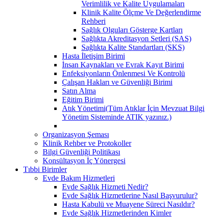
Verimlilik ve Kalite Uygulamaları
Klinik Kalite Ölçme Ve Değerlendirme
Rehberi
Sağlık Olguları Gösterge Kartları
Sağlıkta Akreditasyon Setleri (SAS)
Sağlıkta Kalite Standartları (SKS)
Hasta İletişim Birimi
İnsan Kaynakları ve Evrak Kayıt Birimi
Enfeksiyonların Önlenmesi Ve Kontrolü
Çalışan Hakları ve Güvenliği Birimi
Satın Alma
Eğitim Birimi
Atık Yönetimi(Tüm Atıklar İçin Mevzuat Bilgi
Yönetim Sisteminde ATIK yazınız.)
Organizasyon Şeması
Klinik Rehber ve Protokoller
Bilgi Güvenliği Politikası
Konsültasyon İç Yönergesi
Tıbbi Birimler
Evde Bakım Hizmetleri
Evde Sağlık Hizmeti Nedir?
Evde Sağlık Hizmetlerine Nasıl Başvurulur?
Hasta Kabulü ve Muayene Süreci Nasıldır?
Evde Sağlık Hizmetlerinden Kimler