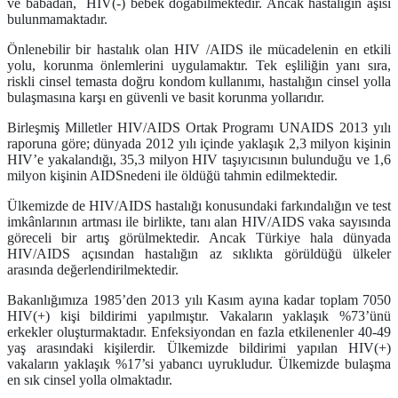
ve babadan, HIV(-) bebek doğabilmektedir. Ancak hastalığın aşısı
bulunmamaktadır.
Önlenebilir bir hastalık olan HIV /AIDS ile mücadelenin en etkili
yolu, korunma önlemlerini uygulamaktır. Tek eşliliğin yanı sıra,
riskli cinsel temasta doğru kondom kullanımı, hastalığın cinsel yolla
bulaşmasına karşı en güvenli ve basit korunma yollarıdır.
Birleşmiş Milletler HIV/AIDS Ortak Programı UNAIDS 2013 yılı
raporuna göre;
dünyada 2012 yılı içinde yaklaşık 2,3 milyon kişinin
HIV’e yakalandığı, 35,3 milyon HIV taşıyıcısının bulunduğu ve 1,6
milyon kişinin AIDS
nedeni ile öldüğü
tahmin edilmektedir.
Ülkemizde de HIV/AIDS hastalığı konusundaki farkındalığın ve test
imkânlarının artması ile birlikte, tanı alan HIV/AIDS vaka sayısında
göreceli bir artış görülmektedir. Ancak
Türkiye hala dünyada
HIV/AIDS açısından hastalığın az sıklıkta görüldüğü ülkeler
arasında değerlendirilmektedir.
Bakanlığımıza 1985’den 2013 yılı Kasım ayına kadar
toplam 7050
HIV(+) kişi bildirimi yapılmıştır.
Vakaların yaklaşık %73’ünü
erkekler oluşturmaktadır. Enfeksiyondan en fazla etkilenenler 40-49
yaş arasındaki kişilerdir. Ülkemizde bildirimi yapılan HIV(+)
vakaların yaklaşık %17’si yabancı uyrukludur
. Ülkemizde bulaşma
en sık cinsel yolla olmaktadır.