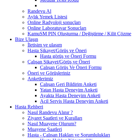
Randevu Al
Aylık Yemek Listesi
Online Radyoloji sonuçları
Online Laboratuvar Sonuçları
KamuSM PIN Oluşturma / Değiştirme / Kilit Çözme
Bize Ulaşın
İletişim ve ulaşım
Hasta Şikayet/Görüş ve Öneri
Hasta görüş ve Öneri Formu
Çalışan Şikayet/Görüş ve Öneri
Çalışan Görüş Ve Öneri Formu
Öneri ve Görüşleriniz
Anketlerimiz
Çalışan Geri Bildirim Anketi
Yatan Hasta Deneyim Anketi
Ayakta Hasta Deneyim Anketi
Acil Servis Hasta Deneyim Anketi
Hasta Rehberi
Nasıl Randevu Alınır ?
Ziyaret Saatleri ve Kuralları
Nasıl Muayene Olurum?
Muayene Saatleri
Hasta - Çalışan Hakları ve Sorumlulukları