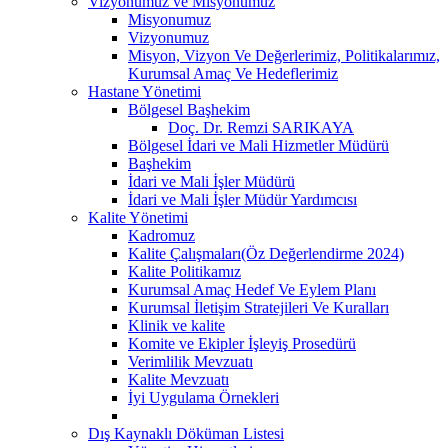
Vizyonumuz ve Misyonumuz
Misyonumuz
Vizyonumuz
Misyon, Vizyon Ve Değerlerimiz, Politikalarımız,
Kurumsal Amaç Ve Hedeflerimiz
Hastane Yönetimi
Bölgesel Başhekim
Doç. Dr. Remzi SARIKAYA
Bölgesel İdari ve Mali Hizmetler Müdürü
Başhekim
İdari ve Mali İşler Müdürü
İdari ve Mali İşler Müdür Yardımcısı
Kalite Yönetimi
Kadromuz
Kalite Çalışmaları(Öz Değerlendirme 2024)
Kalite Politikamız
Kurumsal Amaç Hedef Ve Eylem Planı
Kurumsal İletişim Stratejileri Ve Kuralları
Klinik ve kalite
Komite ve Ekipler İşleyiş Prosedürü
Verimlilik Mevzuatı
Kalite Mevzuatı
İyi Uygulama Örnekleri
Dış Kaynaklı Döküman Listesi