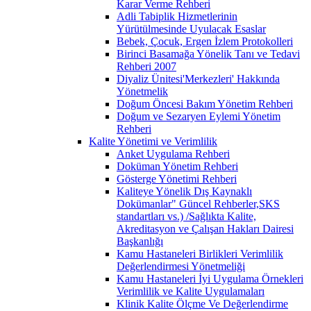
Karar Verme Rehberi
Adli Tabiplik Hizmetlerinin
Yürütülmesinde Uyulacak Esaslar
Bebek, Çocuk, Ergen İzlem Protokolleri
Birinci Basamağa Yönelik Tanı ve Tedavi
Rehberi 2007
Diyaliz Ünitesi'Merkezleri' Hakkında
Yönetmelik
Doğum Öncesi Bakım Yönetim Rehberi
Doğum ve Sezaryen Eylemi Yönetim
Rehberi
Kalite Yönetimi ve Verimlilik
Anket Uygulama Rehberi
Doküman Yönetim Rehberi
Gösterge Yönetimi Rehberi
Kaliteye Yönelik Dış Kaynaklı
Dokümanlar" Güncel Rehberler,SKS
standartları vs.) /Sağlıkta Kalite,
Akreditasyon ve Çalışan Hakları Dairesi
Başkanlığı
Kamu Hastaneleri Birlikleri Verimlilik
Değerlendirmesi Yönetmeliği
Kamu Hastaneleri İyi Uygulama Örnekleri
Verimlilik ve Kalite Uygulamaları
Klinik Kalite Ölçme Ve Değerlendirme