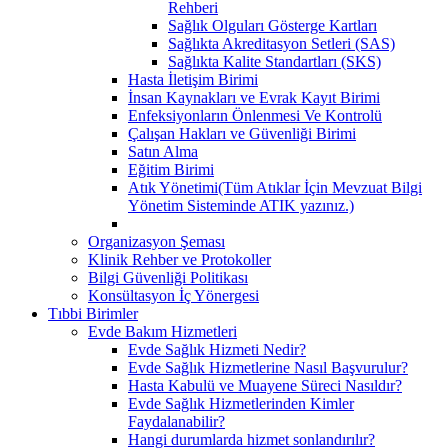
Rehberi
Sağlık Olguları Gösterge Kartları
Sağlıkta Akreditasyon Setleri (SAS)
Sağlıkta Kalite Standartları (SKS)
Hasta İletişim Birimi
İnsan Kaynakları ve Evrak Kayıt Birimi
Enfeksiyonların Önlenmesi Ve Kontrolü
Çalışan Hakları ve Güvenliği Birimi
Satın Alma
Eğitim Birimi
Atık Yönetimi(Tüm Atıklar İçin Mevzuat Bilgi
Yönetim Sisteminde ATIK yazınız.)
Organizasyon Şeması
Klinik Rehber ve Protokoller
Bilgi Güvenliği Politikası
Konsültasyon İç Yönergesi
Tıbbi Birimler
Evde Bakım Hizmetleri
Evde Sağlık Hizmeti Nedir?
Evde Sağlık Hizmetlerine Nasıl Başvurulur?
Hasta Kabulü ve Muayene Süreci Nasıldır?
Evde Sağlık Hizmetlerinden Kimler
Faydalanabilir?
Hangi durumlarda hizmet sonlandırılır?