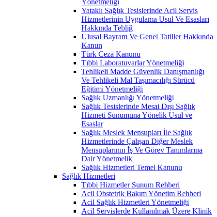
Yönetmeliği
Yataklı Sağlık Tesislerinde Acil Servis
Hizmetlerinin Uygulama Usul Ve Esasları
Hakkında Tebliğ
Ulusal Bayram Ve Genel Tatiller Hakkında
Kanun
Türk Ceza Kanunu
Tıbbi Laboratuvarlar Yönetmeliği
Tehlikeli Madde Güvenlik Danışmanlığı
Ve Tehlikeli Mal Taşımacılığı Sürücü
Eğitimi Yönetmeliği
Sağlık Uzmanlığı Yönetmeliği
Sağlık Tesislerinde Mesai Dışı Sağlık
Hizmeti Sunumuna Yönelik Usul ve
Esaslar
Sağlık Meslek Mensupları İle Sağlık
Hizmetlerinde Çalışan Diğer Meslek
Mensuplarının İş Ve Görev Tanımlarına
Dair Yönetmelik
Sağlık Hizmetleri Temel Kanunu
Sağlık Hizmetleri
Tıbbi Hizmetler Sunum Rehberi
Acil Obstetrik Bakım Yönetim Rehberi
Acil Sağlık Hizmetleri Yönetmeliği
Acil Servislerde Kullanılmak Üzere Klinik