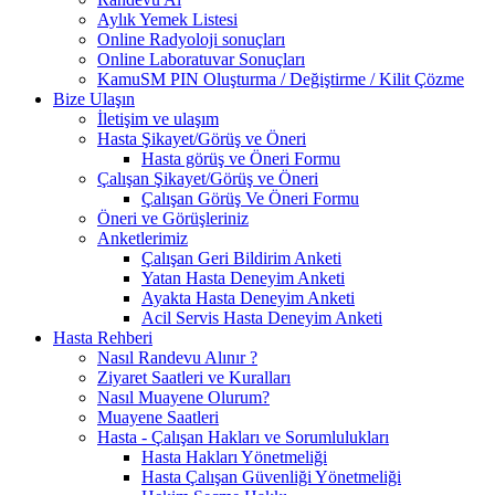
Aylık Yemek Listesi
Online Radyoloji sonuçları
Online Laboratuvar Sonuçları
KamuSM PIN Oluşturma / Değiştirme / Kilit Çözme
Bize Ulaşın
İletişim ve ulaşım
Hasta Şikayet/Görüş ve Öneri
Hasta görüş ve Öneri Formu
Çalışan Şikayet/Görüş ve Öneri
Çalışan Görüş Ve Öneri Formu
Öneri ve Görüşleriniz
Anketlerimiz
Çalışan Geri Bildirim Anketi
Yatan Hasta Deneyim Anketi
Ayakta Hasta Deneyim Anketi
Acil Servis Hasta Deneyim Anketi
Hasta Rehberi
Nasıl Randevu Alınır ?
Ziyaret Saatleri ve Kuralları
Nasıl Muayene Olurum?
Muayene Saatleri
Hasta - Çalışan Hakları ve Sorumlulukları
Hasta Hakları Yönetmeliği
Hasta Çalışan Güvenliği Yönetmeliği