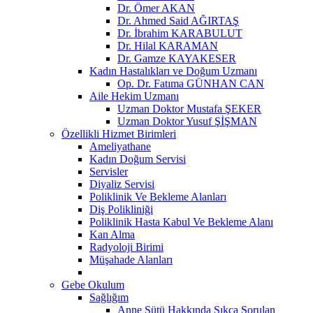
Dr. Ömer AKAN
Dr. Ahmed Said AĞIRTAŞ
Dr. İbrahim KARABULUT
Dr. Hilal KARAMAN
Dr. Gamze KAYAKESER
Kadın Hastalıkları ve Doğum Uzmanı
Op. Dr. Fatıma GÜNHAN CAN
Aile Hekim Uzmanı
Uzman Doktor Mustafa ŞEKER
Uzman Doktor Yusuf ŞİŞMAN
Özellikli Hizmet Birimleri
Ameliyathane
Kadın Doğum Servisi
Servisler
Diyaliz Servisi
Poliklinik Ve Bekleme Alanları
Diş Polikliniği
Poliklinik Hasta Kabul Ve Bekleme Alanı
Kan Alma
Radyoloji Birimi
Müşahade Alanları
Gebe Okulum
Sağlığım
Anne Sütü Hakkında Sıkça Sorulan