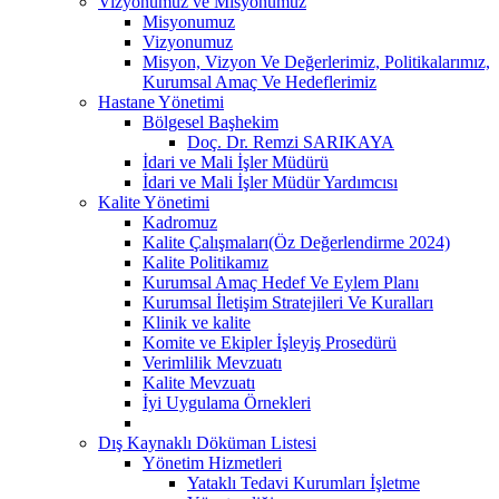
Vizyonumuz ve Misyonumuz
Misyonumuz
Vizyonumuz
Misyon, Vizyon Ve Değerlerimiz, Politikalarımız,
Kurumsal Amaç Ve Hedeflerimiz
Hastane Yönetimi
Bölgesel Başhekim
Doç. Dr. Remzi SARIKAYA
İdari ve Mali İşler Müdürü
İdari ve Mali İşler Müdür Yardımcısı
Kalite Yönetimi
Kadromuz
Kalite Çalışmaları(Öz Değerlendirme 2024)
Kalite Politikamız
Kurumsal Amaç Hedef Ve Eylem Planı
Kurumsal İletişim Stratejileri Ve Kuralları
Klinik ve kalite
Komite ve Ekipler İşleyiş Prosedürü
Verimlilik Mevzuatı
Kalite Mevzuatı
İyi Uygulama Örnekleri
Dış Kaynaklı Döküman Listesi
Yönetim Hizmetleri
Yataklı Tedavi Kurumları İşletme