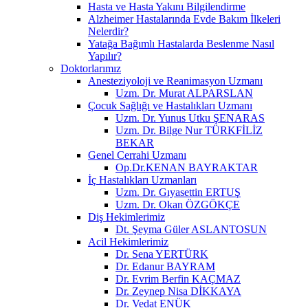
Hasta ve Hasta Yakını Bilgilendirme
Alzheimer Hastalarında Evde Bakım İlkeleri
Nelerdir?
Yatağa Bağımlı Hastalarda Beslenme Nasıl
Yapılır?
Doktorlarımız
Anesteziyoloji ve Reanimasyon Uzmanı
Uzm. Dr. Murat ALPARSLAN
Çocuk Sağlığı ve Hastalıkları Uzmanı
Uzm. Dr. Yunus Utku ŞENARAS
Uzm. Dr. Bilge Nur TÜRKFİLİZ
BEKAR
Genel Cerrahi Uzmanı
Op.Dr.KENAN BAYRAKTAR
İç Hastalıkları Uzmanları
Uzm. Dr. Gıyasettin ERTUŞ
Uzm. Dr. Okan ÖZGÖKÇE
Diş Hekimlerimiz
Dt. Şeyma Güler ASLANTOSUN
Acil Hekimlerimiz
Dr. Sena YERTÜRK
Dr. Edanur BAYRAM
Dr. Evrim Berfin KAÇMAZ
Dr. Zeynep Nisa DİKKAYA
Dr. Vedat ENÜK