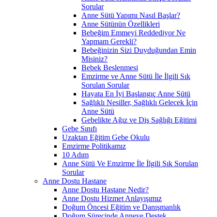
Sorular
Anne Sütü Yapımı Nasıl Başlar?
Anne Sütünün Özellikleri
Bebeğim Emmeyi Reddediyor Ne
Yapmam Gerekli?
Bebeğinizin Sizi Duyduğundan Emin
Misiniz?
Bebek Beslenmesi
Emzirme ve Anne Sütü İle İlgili Sık
Sorulan Sorular
Hayata En İyi Başlangıç Anne Sütü
Sağlıklı Nesiller, Sağlıklı Gelecek İçin
Anne Sütü
Gebelikte Ağız ve Diş Sağlığı Eğitimi
Gebe Sınıfı
Uzaktan Eğitim Gebe Okulu
Emzirme Politikamız
10 Adım
Anne Sütü Ve Emzirme İle İlgili Sık Sorulan
Sorular
Anne Dostu Hastane
Anne Dostu Hastane Nedir?
Anne Dostu Hizmet Anlayışımız
Doğum Öncesi Eğitim ve Danışmanlık
Doğum Sürecinde Anneye Destek