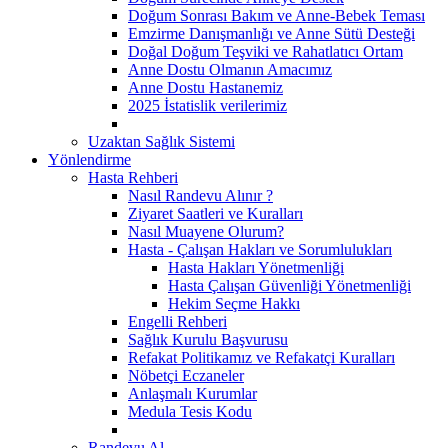
Doğum Sonrası Bakım ve Anne-Bebek Teması
Emzirme Danışmanlığı ve Anne Sütü Desteği
Doğal Doğum Teşviki ve Rahatlatıcı Ortam
Anne Dostu Olmanın Amacımız
Anne Dostu Hastanemiz
2025 İstatislik verilerimiz
Uzaktan Sağlık Sistemi
Yönlendirme
Hasta Rehberi
Nasıl Randevu Alınır ?
Ziyaret Saatleri ve Kuralları
Nasıl Muayene Olurum?
Hasta - Çalışan Hakları ve Sorumlulukları
Hasta Hakları Yönetmenliği
Hasta Çalışan Güvenliği Yönetmenliği
Hekim Seçme Hakkı
Engelli Rehberi
Sağlık Kurulu Başvurusu
Refakat Politikamız ve Refakatçi Kuralları
Nöbetçi Eczaneler
Anlaşmalı Kurumlar
Medula Tesis Kodu
Randevu Al