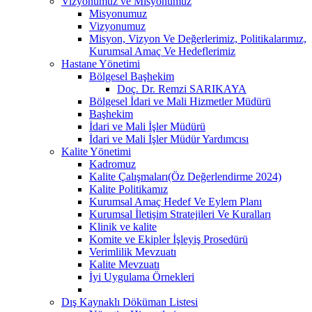
Vizyonumuz ve Misyonumuz
Misyonumuz
Vizyonumuz
Misyon, Vizyon Ve Değerlerimiz, Politikalarımız,
Kurumsal Amaç Ve Hedeflerimiz
Hastane Yönetimi
Bölgesel Başhekim
Doç. Dr. Remzi SARIKAYA
Bölgesel İdari ve Mali Hizmetler Müdürü
Başhekim
İdari ve Mali İşler Müdürü
İdari ve Mali İşler Müdür Yardımcısı
Kalite Yönetimi
Kadromuz
Kalite Çalışmaları(Öz Değerlendirme 2024)
Kalite Politikamız
Kurumsal Amaç Hedef Ve Eylem Planı
Kurumsal İletişim Stratejileri Ve Kuralları
Klinik ve kalite
Komite ve Ekipler İşleyiş Prosedürü
Verimlilik Mevzuatı
Kalite Mevzuatı
İyi Uygulama Örnekleri
Dış Kaynaklı Döküman Listesi