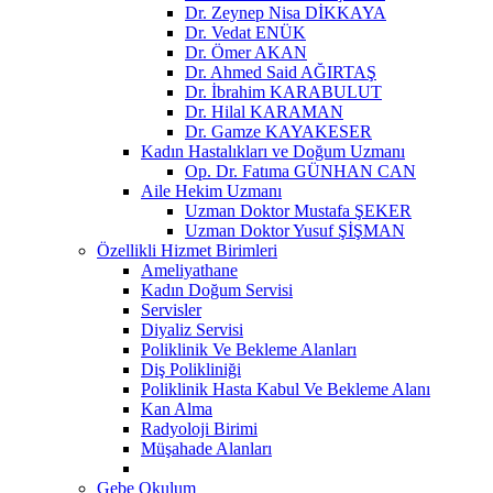
Dr. Zeynep Nisa DİKKAYA
Dr. Vedat ENÜK
Dr. Ömer AKAN
Dr. Ahmed Said AĞIRTAŞ
Dr. İbrahim KARABULUT
Dr. Hilal KARAMAN
Dr. Gamze KAYAKESER
Kadın Hastalıkları ve Doğum Uzmanı
Op. Dr. Fatıma GÜNHAN CAN
Aile Hekim Uzmanı
Uzman Doktor Mustafa ŞEKER
Uzman Doktor Yusuf ŞİŞMAN
Özellikli Hizmet Birimleri
Ameliyathane
Kadın Doğum Servisi
Servisler
Diyaliz Servisi
Poliklinik Ve Bekleme Alanları
Diş Polikliniği
Poliklinik Hasta Kabul Ve Bekleme Alanı
Kan Alma
Radyoloji Birimi
Müşahade Alanları
Gebe Okulum