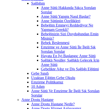
Sağlığım
Anne Sütü Hakkında Sıkça Sorulan
Sorular
Anne Sütü Yapımı Nasıl Başlar?
Anne Sütünün Özellikleri
Bebeğim Emmeyi Reddediyor Ne
Yapmam Gerekli?
Bebeğinizin Sizi Duyduğundan Emin
Misiniz?
Bebek Beslenmesi
Emzirme ve Anne Sütü İle İlgili Sık
Sorulan Sorular
Hayata En İyi Başlangıç Anne Sütü
Sağlıklı Nesiller, Sağlıklı Gelecek İçin
Anne Sütü
Gebelikte Ağız ve Diş Sağlığı Eğitimi
Gebe Sınıfı
Uzaktan Eğitim Gebe Okulu
Emzirme Politikamız
10 Adım
Anne Sütü Ve Emzirme İle İlgili Sık Sorulan
Sorular
Anne Dostu Hastane
Anne Dostu Hastane Nedir?
Anne Dostu Hizmet Anlayışımız