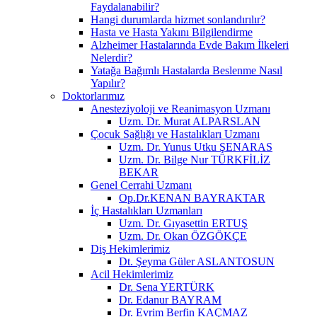
Faydalanabilir?
Hangi durumlarda hizmet sonlandırılır?
Hasta ve Hasta Yakını Bilgilendirme
Alzheimer Hastalarında Evde Bakım İlkeleri
Nelerdir?
Yatağa Bağımlı Hastalarda Beslenme Nasıl
Yapılır?
Doktorlarımız
Anesteziyoloji ve Reanimasyon Uzmanı
Uzm. Dr. Murat ALPARSLAN
Çocuk Sağlığı ve Hastalıkları Uzmanı
Uzm. Dr. Yunus Utku ŞENARAS
Uzm. Dr. Bilge Nur TÜRKFİLİZ
BEKAR
Genel Cerrahi Uzmanı
Op.Dr.KENAN BAYRAKTAR
İç Hastalıkları Uzmanları
Uzm. Dr. Gıyasettin ERTUŞ
Uzm. Dr. Okan ÖZGÖKÇE
Diş Hekimlerimiz
Dt. Şeyma Güler ASLANTOSUN
Acil Hekimlerimiz
Dr. Sena YERTÜRK
Dr. Edanur BAYRAM
Dr. Evrim Berfin KAÇMAZ