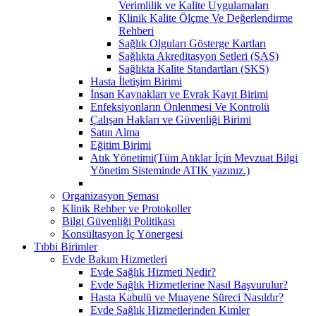
Verimlilik ve Kalite Uygulamaları
Klinik Kalite Ölçme Ve Değerlendirme
Rehberi
Sağlık Olguları Gösterge Kartları
Sağlıkta Akreditasyon Setleri (SAS)
Sağlıkta Kalite Standartları (SKS)
Hasta İletişim Birimi
İnsan Kaynakları ve Evrak Kayıt Birimi
Enfeksiyonların Önlenmesi Ve Kontrolü
Çalışan Hakları ve Güvenliği Birimi
Satın Alma
Eğitim Birimi
Atık Yönetimi(Tüm Atıklar İçin Mevzuat Bilgi
Yönetim Sisteminde ATIK yazınız.)
Organizasyon Şeması
Klinik Rehber ve Protokoller
Bilgi Güvenliği Politikası
Konsültasyon İç Yönergesi
Tıbbi Birimler
Evde Bakım Hizmetleri
Evde Sağlık Hizmeti Nedir?
Evde Sağlık Hizmetlerine Nasıl Başvurulur?
Hasta Kabulü ve Muayene Süreci Nasıldır?
Evde Sağlık Hizmetlerinden Kimler