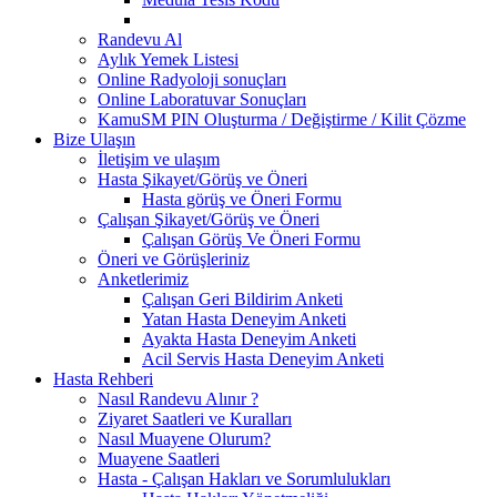
Randevu Al
Aylık Yemek Listesi
Online Radyoloji sonuçları
Online Laboratuvar Sonuçları
KamuSM PIN Oluşturma / Değiştirme / Kilit Çözme
Bize Ulaşın
İletişim ve ulaşım
Hasta Şikayet/Görüş ve Öneri
Hasta görüş ve Öneri Formu
Çalışan Şikayet/Görüş ve Öneri
Çalışan Görüş Ve Öneri Formu
Öneri ve Görüşleriniz
Anketlerimiz
Çalışan Geri Bildirim Anketi
Yatan Hasta Deneyim Anketi
Ayakta Hasta Deneyim Anketi
Acil Servis Hasta Deneyim Anketi
Hasta Rehberi
Nasıl Randevu Alınır ?
Ziyaret Saatleri ve Kuralları
Nasıl Muayene Olurum?
Muayene Saatleri
Hasta - Çalışan Hakları ve Sorumlulukları