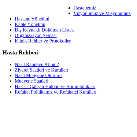
Hastanemiz
Vizyonumuz ve Misyonumuz
Hastane Yönetimi
Kalite Yönetimi
Dış Kaynaklı Döküman Listesi
Organizasyon Şeması
Klinik Rehber ve Protokoller
Hasta Rehberi
Nasıl Randevu Alınır ?
Ziyaret Saatleri ve Kuralları
Nasıl Muayene Olurum?
Muayene Saatleri
Hasta - Çalışan Hakları ve Sorumlulukları
Refakat Politikamız ve Refakatçi Kuralları