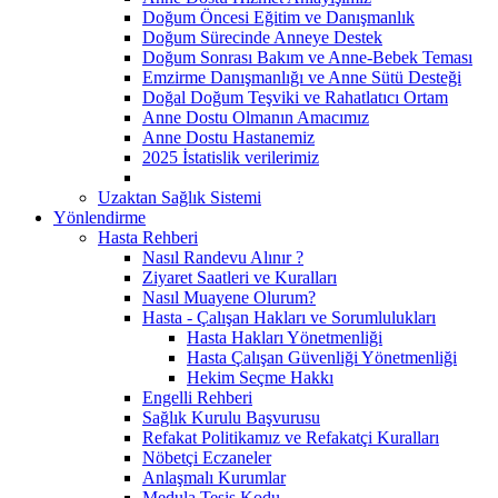
Doğum Öncesi Eğitim ve Danışmanlık
Doğum Sürecinde Anneye Destek
Doğum Sonrası Bakım ve Anne-Bebek Teması
Emzirme Danışmanlığı ve Anne Sütü Desteği
Doğal Doğum Teşviki ve Rahatlatıcı Ortam
Anne Dostu Olmanın Amacımız
Anne Dostu Hastanemiz
2025 İstatislik verilerimiz
Uzaktan Sağlık Sistemi
Yönlendirme
Hasta Rehberi
Nasıl Randevu Alınır ?
Ziyaret Saatleri ve Kuralları
Nasıl Muayene Olurum?
Hasta - Çalışan Hakları ve Sorumlulukları
Hasta Hakları Yönetmenliği
Hasta Çalışan Güvenliği Yönetmenliği
Hekim Seçme Hakkı
Engelli Rehberi
Sağlık Kurulu Başvurusu
Refakat Politikamız ve Refakatçi Kuralları
Nöbetçi Eczaneler
Anlaşmalı Kurumlar
Medula Tesis Kodu