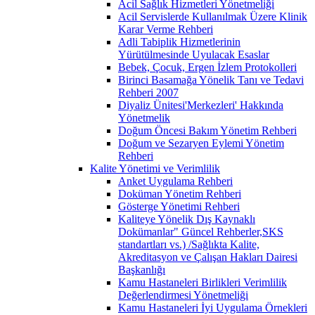
Acil Sağlık Hizmetleri Yönetmeliği
Acil Servislerde Kullanılmak Üzere Klinik
Karar Verme Rehberi
Adli Tabiplik Hizmetlerinin
Yürütülmesinde Uyulacak Esaslar
Bebek, Çocuk, Ergen İzlem Protokolleri
Birinci Basamağa Yönelik Tanı ve Tedavi
Rehberi 2007
Diyaliz Ünitesi'Merkezleri' Hakkında
Yönetmelik
Doğum Öncesi Bakım Yönetim Rehberi
Doğum ve Sezaryen Eylemi Yönetim
Rehberi
Kalite Yönetimi ve Verimlilik
Anket Uygulama Rehberi
Doküman Yönetim Rehberi
Gösterge Yönetimi Rehberi
Kaliteye Yönelik Dış Kaynaklı
Dokümanlar" Güncel Rehberler,SKS
standartları vs.) /Sağlıkta Kalite,
Akreditasyon ve Çalışan Hakları Dairesi
Başkanlığı
Kamu Hastaneleri Birlikleri Verimlilik
Değerlendirmesi Yönetmeliği
Kamu Hastaneleri İyi Uygulama Örnekleri