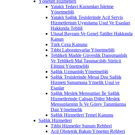
Yönetim Hizmetleri
Yataklı Tedavi Kurumları İşletme
Yönetmeliği
Yataklı Sağlık Tesislerinde Acil Servis
Hizmetlerinin Uygulama Usul Ve Esasları
Hakkında Tebliğ
Ulusal Bayram Ve Genel Tatiller Hakkında
Kanun
Türk Ceza Kanunu
Tıbbi Laboratuvarlar Yönetmeliği
Tehlikeli Madde Güvenlik Danışmanlığı
Ve Tehlikeli Mal Taşımacılığı Sürücü
Eğitimi Yönetmeliği
Sağlık Uzmanlığı Yönetmeliği
Sağlık Tesislerinde Mesai Dışı Sağlık
Hizmeti Sunumuna Yönelik Usul ve
Esaslar
Sağlık Meslek Mensupları İle Sağlık
Hizmetlerinde Çalışan Diğer Meslek
Mensuplarının İş Ve Görev Tanımlarına
Dair Yönetmelik
Sağlık Hizmetleri Temel Kanunu
Sağlık Hizmetleri
Tıbbi Hizmetler Sunum Rehberi
Acil Obstetrik Bakım Yönetim Rehberi