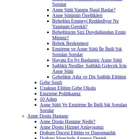
Sorular
Anne Sütü Yapımı Nasıl Başlar?
Anne Sütünün Özellikleri
Bebeğim Emmeyi Reddediyor Ne
Yapmam Gerekli?
Bebeğinizin Sizi Duyduğundan Emin
Misiniz?
Bebek Beslenmesi
Emzirme ve Anne Sütü İle İlgili Sık
Sorulan Sorular
Hayata En İyi Başlangıç Anne Sütü
Sağlıklı Nesiller, Sağlıklı Gelecek İçin
Anne Sütü
Gebelikte Ağız ve Diş Sağlığı Eğitimi
Gebe Sınıfı
Uzaktan Eğitim Gebe Okulu
Emzirme Politikamız
10 Adım
Anne Sütü Ve Emzirme İle İlgili Sık Sorulan
Sorular
Anne Dostu Hastane
Anne Dostu Hastane Nedir?
Anne Dostu Hizmet Anlayışımız
Doğum Öncesi Eğitim ve Danışmanlık
Doğum Sürecinde Anneye Destek