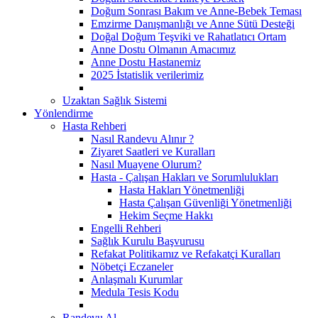
Doğum Sonrası Bakım ve Anne-Bebek Teması
Emzirme Danışmanlığı ve Anne Sütü Desteği
Doğal Doğum Teşviki ve Rahatlatıcı Ortam
Anne Dostu Olmanın Amacımız
Anne Dostu Hastanemiz
2025 İstatislik verilerimiz
Uzaktan Sağlık Sistemi
Yönlendirme
Hasta Rehberi
Nasıl Randevu Alınır ?
Ziyaret Saatleri ve Kuralları
Nasıl Muayene Olurum?
Hasta - Çalışan Hakları ve Sorumlulukları
Hasta Hakları Yönetmenliği
Hasta Çalışan Güvenliği Yönetmenliği
Hekim Seçme Hakkı
Engelli Rehberi
Sağlık Kurulu Başvurusu
Refakat Politikamız ve Refakatçi Kuralları
Nöbetçi Eczaneler
Anlaşmalı Kurumlar
Medula Tesis Kodu
Randevu Al