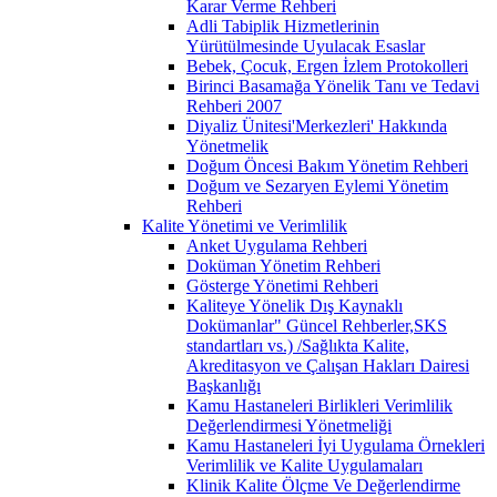
Karar Verme Rehberi
Adli Tabiplik Hizmetlerinin
Yürütülmesinde Uyulacak Esaslar
Bebek, Çocuk, Ergen İzlem Protokolleri
Birinci Basamağa Yönelik Tanı ve Tedavi
Rehberi 2007
Diyaliz Ünitesi'Merkezleri' Hakkında
Yönetmelik
Doğum Öncesi Bakım Yönetim Rehberi
Doğum ve Sezaryen Eylemi Yönetim
Rehberi
Kalite Yönetimi ve Verimlilik
Anket Uygulama Rehberi
Doküman Yönetim Rehberi
Gösterge Yönetimi Rehberi
Kaliteye Yönelik Dış Kaynaklı
Dokümanlar" Güncel Rehberler,SKS
standartları vs.) /Sağlıkta Kalite,
Akreditasyon ve Çalışan Hakları Dairesi
Başkanlığı
Kamu Hastaneleri Birlikleri Verimlilik
Değerlendirmesi Yönetmeliği
Kamu Hastaneleri İyi Uygulama Örnekleri
Verimlilik ve Kalite Uygulamaları
Klinik Kalite Ölçme Ve Değerlendirme