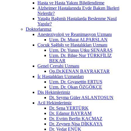
Hasta ve Hasta Yakını Bilgilendirme
Alzheimer Hastalarında Evde Bakım İlkeleri
Nelerdir?
Yatağa Bağımlı Hastalarda Beslenme Nasıl
Yapılır?
Doktorlarımız
Anesteziyoloji ve Reanimasyon Uzmanı
Uzm. Dr. Murat ALPARSLAN
Çocuk Sağlığı ve Hastalıkları Uzmanı
Uzm. Dr. Yunus Utku ŞENARAS
Uzm. Dr. Bilge Nur TÜRKFİLİZ
BEKAR
Genel Cerrahi Uzmanı
Op.Dr.KENAN BAYRAKTAR
İç Hastalıkları Uzmanları
Uzm. Dr. Gıyasettin ERTUŞ
Uzm. Dr. Okan ÖZGÖKÇE
Diş Hekimlerimiz
Dt. Şeyma Güler ASLANTOSUN
Acil Hekimlerimiz
Dr. Sena YERTÜRK
Dr. Edanur BAYRAM
Dr. Evrim Berfin KAÇMAZ
Dr. Zeynep Nisa DİKKAYA
Dr. Vedat ENÜK