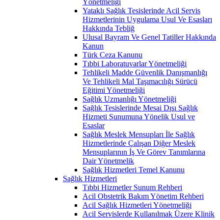
Yönetmeliği
Yataklı Sağlık Tesislerinde Acil Servis
Hizmetlerinin Uygulama Usul Ve Esasları
Hakkında Tebliğ
Ulusal Bayram Ve Genel Tatiller Hakkında
Kanun
Türk Ceza Kanunu
Tıbbi Laboratuvarlar Yönetmeliği
Tehlikeli Madde Güvenlik Danışmanlığı
Ve Tehlikeli Mal Taşımacılığı Sürücü
Eğitimi Yönetmeliği
Sağlık Uzmanlığı Yönetmeliği
Sağlık Tesislerinde Mesai Dışı Sağlık
Hizmeti Sunumuna Yönelik Usul ve
Esaslar
Sağlık Meslek Mensupları İle Sağlık
Hizmetlerinde Çalışan Diğer Meslek
Mensuplarının İş Ve Görev Tanımlarına
Dair Yönetmelik
Sağlık Hizmetleri Temel Kanunu
Sağlık Hizmetleri
Tıbbi Hizmetler Sunum Rehberi
Acil Obstetrik Bakım Yönetim Rehberi
Acil Sağlık Hizmetleri Yönetmeliği
Acil Servislerde Kullanılmak Üzere Klinik