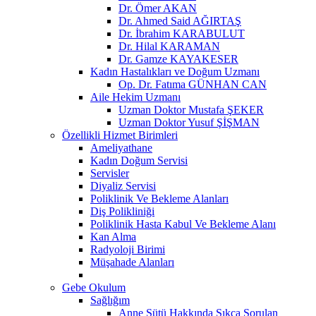
Dr. Ömer AKAN
Dr. Ahmed Said AĞIRTAŞ
Dr. İbrahim KARABULUT
Dr. Hilal KARAMAN
Dr. Gamze KAYAKESER
Kadın Hastalıkları ve Doğum Uzmanı
Op. Dr. Fatıma GÜNHAN CAN
Aile Hekim Uzmanı
Uzman Doktor Mustafa ŞEKER
Uzman Doktor Yusuf ŞİŞMAN
Özellikli Hizmet Birimleri
Ameliyathane
Kadın Doğum Servisi
Servisler
Diyaliz Servisi
Poliklinik Ve Bekleme Alanları
Diş Polikliniği
Poliklinik Hasta Kabul Ve Bekleme Alanı
Kan Alma
Radyoloji Birimi
Müşahade Alanları
Gebe Okulum
Sağlığım
Anne Sütü Hakkında Sıkça Sorulan