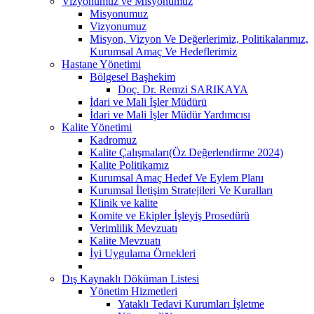
Vizyonumuz ve Misyonumuz
Misyonumuz
Vizyonumuz
Misyon, Vizyon Ve Değerlerimiz, Politikalarımız,
Kurumsal Amaç Ve Hedeflerimiz
Hastane Yönetimi
Bölgesel Başhekim
Doç. Dr. Remzi SARIKAYA
İdari ve Mali İşler Müdürü
İdari ve Mali İşler Müdür Yardımcısı
Kalite Yönetimi
Kadromuz
Kalite Çalışmaları(Öz Değerlendirme 2024)
Kalite Politikamız
Kurumsal Amaç Hedef Ve Eylem Planı
Kurumsal İletişim Stratejileri Ve Kuralları
Klinik ve kalite
Komite ve Ekipler İşleyiş Prosedürü
Verimlilik Mevzuatı
Kalite Mevzuatı
İyi Uygulama Örnekleri
Dış Kaynaklı Döküman Listesi
Yönetim Hizmetleri
Yataklı Tedavi Kurumları İşletme