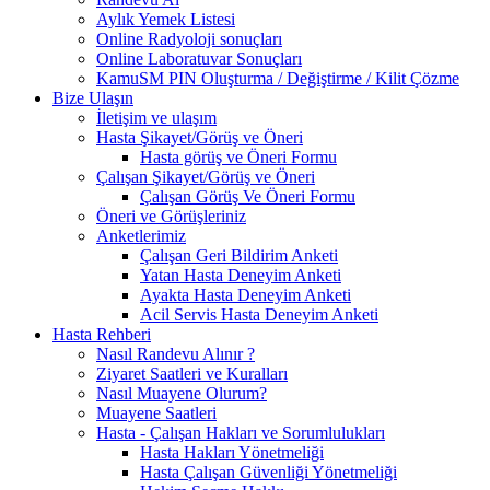
Aylık Yemek Listesi
Online Radyoloji sonuçları
Online Laboratuvar Sonuçları
KamuSM PIN Oluşturma / Değiştirme / Kilit Çözme
Bize Ulaşın
İletişim ve ulaşım
Hasta Şikayet/Görüş ve Öneri
Hasta görüş ve Öneri Formu
Çalışan Şikayet/Görüş ve Öneri
Çalışan Görüş Ve Öneri Formu
Öneri ve Görüşleriniz
Anketlerimiz
Çalışan Geri Bildirim Anketi
Yatan Hasta Deneyim Anketi
Ayakta Hasta Deneyim Anketi
Acil Servis Hasta Deneyim Anketi
Hasta Rehberi
Nasıl Randevu Alınır ?
Ziyaret Saatleri ve Kuralları
Nasıl Muayene Olurum?
Muayene Saatleri
Hasta - Çalışan Hakları ve Sorumlulukları
Hasta Hakları Yönetmeliği
Hasta Çalışan Güvenliği Yönetmeliği