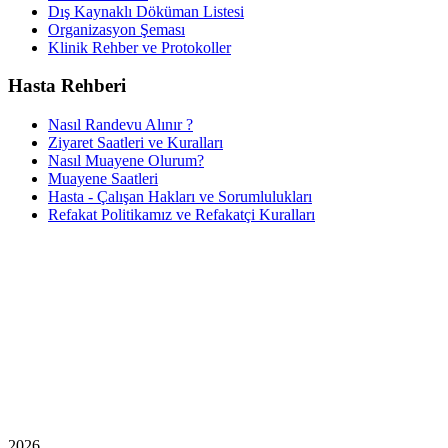
Dış Kaynaklı Döküman Listesi
Organizasyon Şeması
Klinik Rehber ve Protokoller
Hasta Rehberi
Nasıl Randevu Alınır ?
Ziyaret Saatleri ve Kuralları
Nasıl Muayene Olurum?
Muayene Saatleri
Hasta - Çalışan Hakları ve Sorumlulukları
Refakat Politikamız ve Refakatçi Kuralları
2026