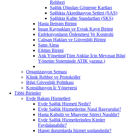
Rehberi
Sağlık Olguları Gösterge Kartları
Sağlıkta Akreditasyon Setleri (SAS)
Sağlıkta Kalite Standartları (SKS)
Hasta İletişim Birimi
İnsan Kaynakları ve Evrak Kayıt Birimi
Enfeksiyonların Önlenmesi Ve Kontrolü
Çalışan Hakları ve Güvenliği Birimi
Satın Alma
Eğitim Birimi
Atık Yönetimi(Tüm Atıklar İçin Mevzuat Bilgi
Yönetim Sisteminde ATIK yazınız.)
Organizasyon Şeması
Klinik Rehber ve Protokoller
Bilgi Güvenliği Politikası
Konsültasyon İç Yönergesi
Tıbbi Birimler
Evde Bakım Hizmetleri
Evde Sağlık Hizmeti Nedir?
Evde Sağlık Hizmetlerine Nasıl Başvurulur?
Hasta Kabulü ve Muayene Süreci Nasıldır?
Evde Sağlık Hizmetlerinden Kimler
Faydalanabilir?
Hangi durumlarda hizmet sonlandırılır?