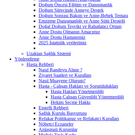
Doğum Öncesi Eğitim ve Danışmanlık
Doğum Sürecinde Anneye Destek
Doğum Sonrası Bakım ve Anne-Bebek Teması
Emzirme Danışmanlığı ve Anne Sütü Desteği
Doğal Doğum Teşviki ve Rahatlatıcı Ortam
Anne Dostu Olmanın Amacımız
Anne Dostu Hastanemiz
2025 İstatislik verilerimiz
Uzaktan Sağlık Sistemi
Yönlendirme
Hasta Rehberi
Nasıl Randevu Alınır ?
Ziyaret Saatleri ve Kuralları
Nasıl Muayene Olurum?
Hasta - Çalışan Hakları ve Sorumlulukları
Hasta Hakları Yönetmenliği
Hasta Çalışan Güvenliği Yönetmenliği
Hekim Seçme Hakkı
Engelli Rehberi
Sağlık Kurulu Başvurusu
Refakat Politikamız ve Refakatçi Kuralları
Nöbetçi Eczaneler
Anlaşmalı Kurumlar
Medula Tesis Kodu