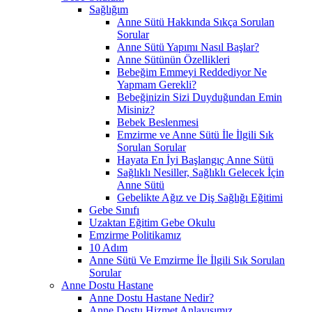
Sağlığım
Anne Sütü Hakkında Sıkça Sorulan
Sorular
Anne Sütü Yapımı Nasıl Başlar?
Anne Sütünün Özellikleri
Bebeğim Emmeyi Reddediyor Ne
Yapmam Gerekli?
Bebeğinizin Sizi Duyduğundan Emin
Misiniz?
Bebek Beslenmesi
Emzirme ve Anne Sütü İle İlgili Sık
Sorulan Sorular
Hayata En İyi Başlangıç Anne Sütü
Sağlıklı Nesiller, Sağlıklı Gelecek İçin
Anne Sütü
Gebelikte Ağız ve Diş Sağlığı Eğitimi
Gebe Sınıfı
Uzaktan Eğitim Gebe Okulu
Emzirme Politikamız
10 Adım
Anne Sütü Ve Emzirme İle İlgili Sık Sorulan
Sorular
Anne Dostu Hastane
Anne Dostu Hastane Nedir?
Anne Dostu Hizmet Anlayışımız