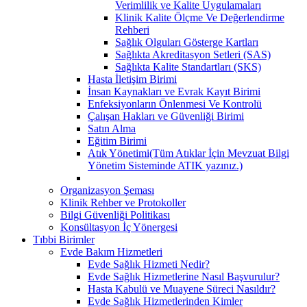
Verimlilik ve Kalite Uygulamaları
Klinik Kalite Ölçme Ve Değerlendirme
Rehberi
Sağlık Olguları Gösterge Kartları
Sağlıkta Akreditasyon Setleri (SAS)
Sağlıkta Kalite Standartları (SKS)
Hasta İletişim Birimi
İnsan Kaynakları ve Evrak Kayıt Birimi
Enfeksiyonların Önlenmesi Ve Kontrolü
Çalışan Hakları ve Güvenliği Birimi
Satın Alma
Eğitim Birimi
Atık Yönetimi(Tüm Atıklar İçin Mevzuat Bilgi
Yönetim Sisteminde ATIK yazınız.)
Organizasyon Şeması
Klinik Rehber ve Protokoller
Bilgi Güvenliği Politikası
Konsültasyon İç Yönergesi
Tıbbi Birimler
Evde Bakım Hizmetleri
Evde Sağlık Hizmeti Nedir?
Evde Sağlık Hizmetlerine Nasıl Başvurulur?
Hasta Kabulü ve Muayene Süreci Nasıldır?
Evde Sağlık Hizmetlerinden Kimler