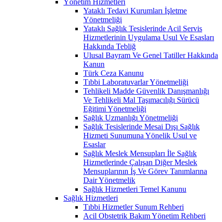
Yönetim Hizmetleri
Yataklı Tedavi Kurumları İşletme
Yönetmeliği
Yataklı Sağlık Tesislerinde Acil Servis
Hizmetlerinin Uygulama Usul Ve Esasları
Hakkında Tebliğ
Ulusal Bayram Ve Genel Tatiller Hakkında
Kanun
Türk Ceza Kanunu
Tıbbi Laboratuvarlar Yönetmeliği
Tehlikeli Madde Güvenlik Danışmanlığı
Ve Tehlikeli Mal Taşımacılığı Sürücü
Eğitimi Yönetmeliği
Sağlık Uzmanlığı Yönetmeliği
Sağlık Tesislerinde Mesai Dışı Sağlık
Hizmeti Sunumuna Yönelik Usul ve
Esaslar
Sağlık Meslek Mensupları İle Sağlık
Hizmetlerinde Çalışan Diğer Meslek
Mensuplarının İş Ve Görev Tanımlarına
Dair Yönetmelik
Sağlık Hizmetleri Temel Kanunu
Sağlık Hizmetleri
Tıbbi Hizmetler Sunum Rehberi
Acil Obstetrik Bakım Yönetim Rehberi