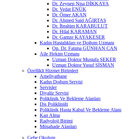
Dr. Zeynep Nisa DİKKAYA
Dr. Vedat ENÜK
Dr. Ömer AKAN
Dr. Ahmed Said AĞIRTAŞ
Dr. İbrahim KARABULUT
Dr. Hilal KARAMAN
Dr. Gamze KAYAKESER
Kadın Hastalıkları ve Doğum Uzmanı
Op. Dr. Fatıma GÜNHAN CAN
Aile Hekim Uzmanı
Uzman Doktor Mustafa ŞEKER
Uzman Doktor Yusuf ŞİŞMAN
Özellikli Hizmet Birimleri
Ameliyathane
Kadın Doğum Servisi
Servisler
Diyaliz Servisi
Poliklinik Ve Bekleme Alanları
Diş Polikliniği
Poliklinik Hasta Kabul Ve Bekleme Alanı
Kan Alma
Radyoloji Birimi
Müşahade Alanları
Gebe Okulum