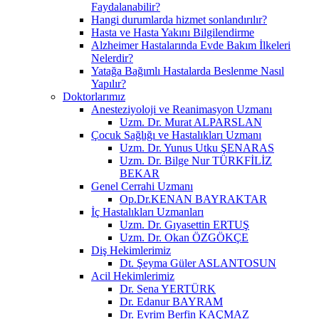
Faydalanabilir?
Hangi durumlarda hizmet sonlandırılır?
Hasta ve Hasta Yakını Bilgilendirme
Alzheimer Hastalarında Evde Bakım İlkeleri
Nelerdir?
Yatağa Bağımlı Hastalarda Beslenme Nasıl
Yapılır?
Doktorlarımız
Anesteziyoloji ve Reanimasyon Uzmanı
Uzm. Dr. Murat ALPARSLAN
Çocuk Sağlığı ve Hastalıkları Uzmanı
Uzm. Dr. Yunus Utku ŞENARAS
Uzm. Dr. Bilge Nur TÜRKFİLİZ
BEKAR
Genel Cerrahi Uzmanı
Op.Dr.KENAN BAYRAKTAR
İç Hastalıkları Uzmanları
Uzm. Dr. Gıyasettin ERTUŞ
Uzm. Dr. Okan ÖZGÖKÇE
Diş Hekimlerimiz
Dt. Şeyma Güler ASLANTOSUN
Acil Hekimlerimiz
Dr. Sena YERTÜRK
Dr. Edanur BAYRAM
Dr. Evrim Berfin KAÇMAZ