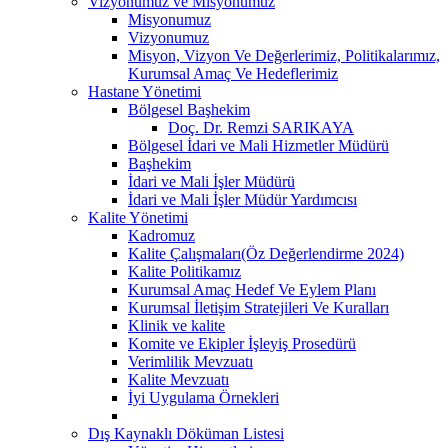
Vizyonumuz ve Misyonumuz
Misyonumuz
Vizyonumuz
Misyon, Vizyon Ve Değerlerimiz, Politikalarımız,
Kurumsal Amaç Ve Hedeflerimiz
Hastane Yönetimi
Bölgesel Başhekim
Doç. Dr. Remzi SARIKAYA
Bölgesel İdari ve Mali Hizmetler Müdürü
Başhekim
İdari ve Mali İşler Müdürü
İdari ve Mali İşler Müdür Yardımcısı
Kalite Yönetimi
Kadromuz
Kalite Çalışmaları(Öz Değerlendirme 2024)
Kalite Politikamız
Kurumsal Amaç Hedef Ve Eylem Planı
Kurumsal İletişim Stratejileri Ve Kuralları
Klinik ve kalite
Komite ve Ekipler İşleyiş Prosedürü
Verimlilik Mevzuatı
Kalite Mevzuatı
İyi Uygulama Örnekleri
Dış Kaynaklı Döküman Listesi