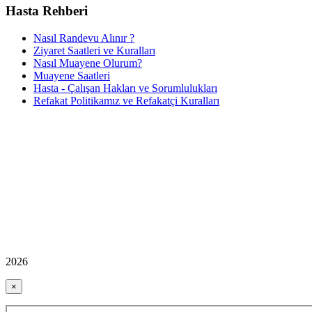
Hasta Rehberi
Nasıl Randevu Alınır ?
Ziyaret Saatleri ve Kuralları
Nasıl Muayene Olurum?
Muayene Saatleri
Hasta - Çalışan Hakları ve Sorumlulukları
Refakat Politikamız ve Refakatçi Kuralları
2026
×