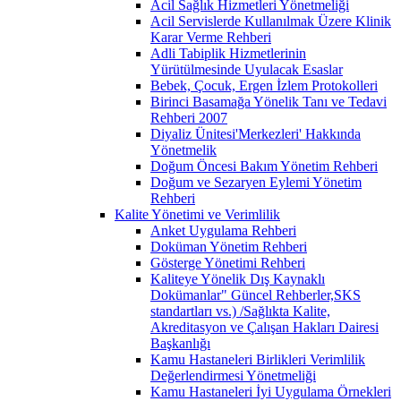
Acil Sağlık Hizmetleri Yönetmeliği
Acil Servislerde Kullanılmak Üzere Klinik
Karar Verme Rehberi
Adli Tabiplik Hizmetlerinin
Yürütülmesinde Uyulacak Esaslar
Bebek, Çocuk, Ergen İzlem Protokolleri
Birinci Basamağa Yönelik Tanı ve Tedavi
Rehberi 2007
Diyaliz Ünitesi'Merkezleri' Hakkında
Yönetmelik
Doğum Öncesi Bakım Yönetim Rehberi
Doğum ve Sezaryen Eylemi Yönetim
Rehberi
Kalite Yönetimi ve Verimlilik
Anket Uygulama Rehberi
Doküman Yönetim Rehberi
Gösterge Yönetimi Rehberi
Kaliteye Yönelik Dış Kaynaklı
Dokümanlar" Güncel Rehberler,SKS
standartları vs.) /Sağlıkta Kalite,
Akreditasyon ve Çalışan Hakları Dairesi
Başkanlığı
Kamu Hastaneleri Birlikleri Verimlilik
Değerlendirmesi Yönetmeliği
Kamu Hastaneleri İyi Uygulama Örnekleri