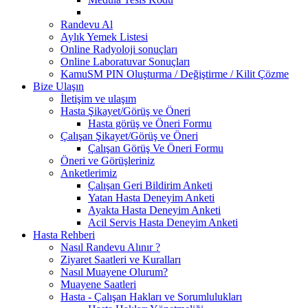
Randevu Al
Aylık Yemek Listesi
Online Radyoloji sonuçları
Online Laboratuvar Sonuçları
KamuSM PIN Oluşturma / Değiştirme / Kilit Çözme
Bize Ulaşın
İletişim ve ulaşım
Hasta Şikayet/Görüş ve Öneri
Hasta görüş ve Öneri Formu
Çalışan Şikayet/Görüş ve Öneri
Çalışan Görüş Ve Öneri Formu
Öneri ve Görüşleriniz
Anketlerimiz
Çalışan Geri Bildirim Anketi
Yatan Hasta Deneyim Anketi
Ayakta Hasta Deneyim Anketi
Acil Servis Hasta Deneyim Anketi
Hasta Rehberi
Nasıl Randevu Alınır ?
Ziyaret Saatleri ve Kuralları
Nasıl Muayene Olurum?
Muayene Saatleri
Hasta - Çalışan Hakları ve Sorumlulukları