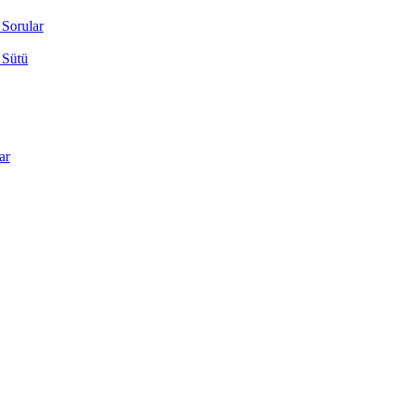
 Sorular
 Sütü
ar