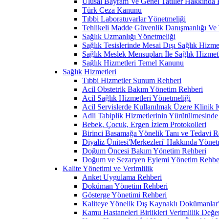
Ulusal Bayram Ve Genel Tatiller Hakkında
Türk Ceza Kanunu
Tıbbi Laboratuvarlar Yönetmeliği
Tehlikeli Madde Güvenlik Danışmanlığı Ve T
Sağlık Uzmanlığı Yönetmeliği
Sağlık Tesislerinde Mesai Dışı Sağlık Hizm
Sağlık Meslek Mensupları İle Sağlık Hizmet
Sağlık Hizmetleri Temel Kanunu
Sağlık Hizmetleri
Tıbbi Hizmetler Sunum Rehberi
Acil Obstetrik Bakım Yönetim Rehberi
Acil Sağlık Hizmetleri Yönetmeliği
Acil Servislerde Kullanılmak Üzere Klinik
Adli Tabiplik Hizmetlerinin Yürütülmesinde
Bebek, Çocuk, Ergen İzlem Protokolleri
Birinci Basamağa Yönelik Tanı ve Tedavi R
Diyaliz Ünitesi'Merkezleri' Hakkında Yönet
Doğum Öncesi Bakım Yönetim Rehberi
Doğum ve Sezaryen Eylemi Yönetim Rehbe
Kalite Yönetimi ve Verimlilik
Anket Uygulama Rehberi
Doküman Yönetim Rehberi
Gösterge Yönetimi Rehberi
Kaliteye Yönelik Dış Kaynaklı Dokümanlar" G
Kamu Hastaneleri Birlikleri Verimlilik Değe