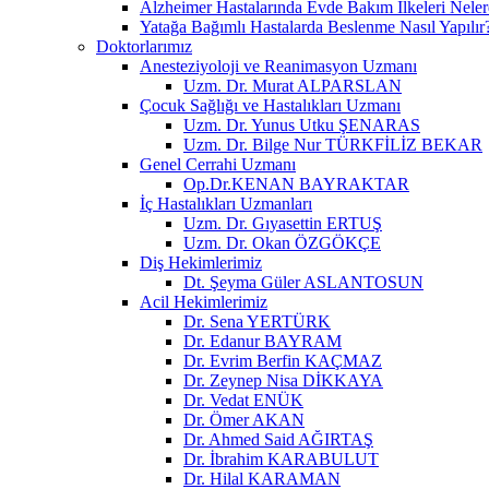
Alzheimer Hastalarında Evde Bakım İlkeleri Neler
Yatağa Bağımlı Hastalarda Beslenme Nasıl Yapılır
Doktorlarımız
Anesteziyoloji ve Reanimasyon Uzmanı
Uzm. Dr. Murat ALPARSLAN
Çocuk Sağlığı ve Hastalıkları Uzmanı
Uzm. Dr. Yunus Utku ŞENARAS
Uzm. Dr. Bilge Nur TÜRKFİLİZ BEKAR
Genel Cerrahi Uzmanı
Op.Dr.KENAN BAYRAKTAR
İç Hastalıkları Uzmanları
Uzm. Dr. Gıyasettin ERTUŞ
Uzm. Dr. Okan ÖZGÖKÇE
Diş Hekimlerimiz
Dt. Şeyma Güler ASLANTOSUN
Acil Hekimlerimiz
Dr. Sena YERTÜRK
Dr. Edanur BAYRAM
Dr. Evrim Berfin KAÇMAZ
Dr. Zeynep Nisa DİKKAYA
Dr. Vedat ENÜK
Dr. Ömer AKAN
Dr. Ahmed Said AĞIRTAŞ
Dr. İbrahim KARABULUT
Dr. Hilal KARAMAN