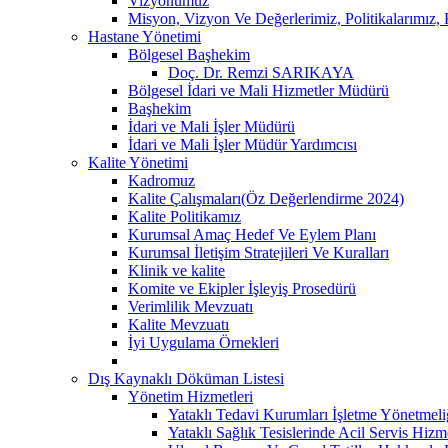
Vizyonumuz
Misyon, Vizyon Ve Değerlerimiz, Politikalarımız
Hastane Yönetimi
Bölgesel Başhekim
Doç. Dr. Remzi SARIKAYA
Bölgesel İdari ve Mali Hizmetler Müdürü
Başhekim
İdari ve Mali İşler Müdürü
İdari ve Mali İşler Müdür Yardımcısı
Kalite Yönetimi
Kadromuz
Kalite Çalışmaları(Öz Değerlendirme 2024)
Kalite Politikamız
Kurumsal Amaç Hedef Ve Eylem Planı
Kurumsal İletişim Stratejileri Ve Kuralları
Klinik ve kalite
Komite ve Ekipler İşleyiş Prosedürü
Verimlilik Mevzuatı
Kalite Mevzuatı
İyi Uygulama Örnekleri
Dış Kaynaklı Döküman Listesi
Yönetim Hizmetleri
Yataklı Tedavi Kurumları İşletme Yönetmeli
Yataklı Sağlık Tesislerinde Acil Servis Hiz