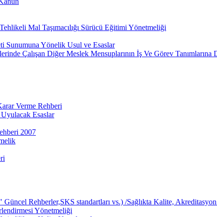
 Kanun
ehlikeli Mal Taşımacılığı Sürücü Eğitimi Yönetmeliği
eti Sunumuna Yönelik Usul ve Esaslar
lerinde Çalışan Diğer Meslek Mensuplarının İş Ve Görev Tanımlarına 
 Karar Verme Rehberi
 Uyulacak Esaslar
ehberi 2007
melik
ri
üncel Rehberler,SKS standartları vs.) /Sağlıkta Kalite, Akreditasyon 
rlendirmesi Yönetmeliği