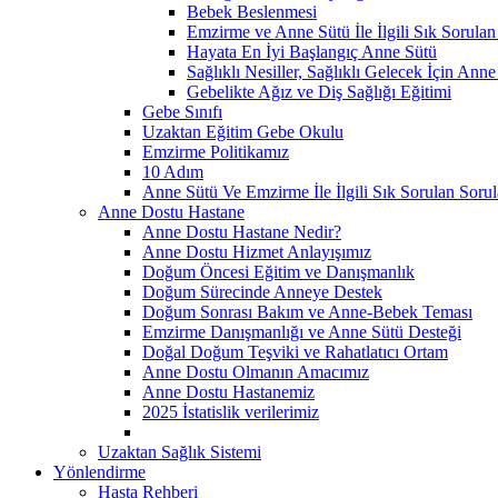
Bebek Beslenmesi
Emzirme ve Anne Sütü İle İlgili Sık Sorulan
Hayata En İyi Başlangıç Anne Sütü
Sağlıklı Nesiller, Sağlıklı Gelecek İçin Anne
Gebelikte Ağız ve Diş Sağlığı Eğitimi
Gebe Sınıfı
Uzaktan Eğitim Gebe Okulu
Emzirme Politikamız
10 Adım
Anne Sütü Ve Emzirme İle İlgili Sık Sorulan Sorul
Anne Dostu Hastane
Anne Dostu Hastane Nedir?
Anne Dostu Hizmet Anlayışımız
Doğum Öncesi Eğitim ve Danışmanlık
Doğum Sürecinde Anneye Destek
Doğum Sonrası Bakım ve Anne-Bebek Teması
Emzirme Danışmanlığı ve Anne Sütü Desteği
Doğal Doğum Teşviki ve Rahatlatıcı Ortam
Anne Dostu Olmanın Amacımız
Anne Dostu Hastanemiz
2025 İstatislik verilerimiz
Uzaktan Sağlık Sistemi
Yönlendirme
Hasta Rehberi