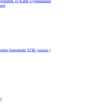
rimlilik ve Kalite Uygulamaları
beri
netim Sisteminde ATIK yazınız.)
r?