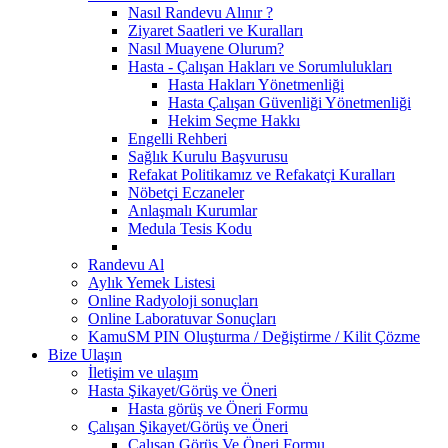
Nasıl Randevu Alınır ?
Ziyaret Saatleri ve Kuralları
Nasıl Muayene Olurum?
Hasta - Çalışan Hakları ve Sorumlulukları
Hasta Hakları Yönetmenliği
Hasta Çalışan Güvenliği Yönetmenliği
Hekim Seçme Hakkı
Engelli Rehberi
Sağlık Kurulu Başvurusu
Refakat Politikamız ve Refakatçi Kuralları
Nöbetçi Eczaneler
Anlaşmalı Kurumlar
Medula Tesis Kodu
Randevu Al
Aylık Yemek Listesi
Online Radyoloji sonuçları
Online Laboratuvar Sonuçları
KamuSM PIN Oluşturma / Değiştirme / Kilit Çözme
Bize Ulaşın
İletişim ve ulaşım
Hasta Şikayet/Görüş ve Öneri
Hasta görüş ve Öneri Formu
Çalışan Şikayet/Görüş ve Öneri
Çalışan Görüş Ve Öneri Formu