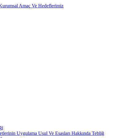
, Kurumsal Amaç Ve Hedeflerimiz
ği
metlerinin Uygulama Usul Ve Esasları Hakkında Tebliğ