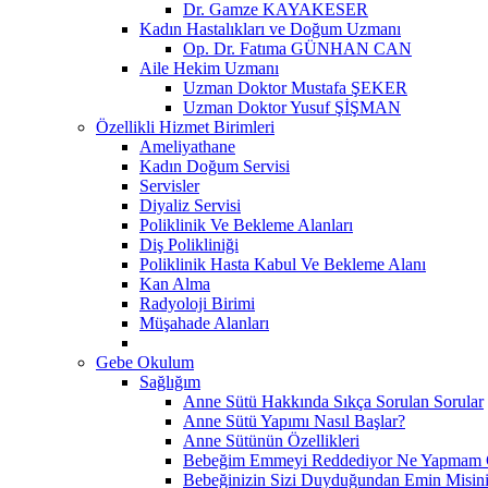
Dr. Gamze KAYAKESER
Kadın Hastalıkları ve Doğum Uzmanı
Op. Dr. Fatıma GÜNHAN CAN
Aile Hekim Uzmanı
Uzman Doktor Mustafa ŞEKER
Uzman Doktor Yusuf ŞİŞMAN
Özellikli Hizmet Birimleri
Ameliyathane
Kadın Doğum Servisi
Servisler
Diyaliz Servisi
Poliklinik Ve Bekleme Alanları
Diş Polikliniği
Poliklinik Hasta Kabul Ve Bekleme Alanı
Kan Alma
Radyoloji Birimi
Müşahade Alanları
Gebe Okulum
Sağlığım
Anne Sütü Hakkında Sıkça Sorulan Sorular
Anne Sütü Yapımı Nasıl Başlar?
Anne Sütünün Özellikleri
Bebeğim Emmeyi Reddediyor Ne Yapmam G
Bebeğinizin Sizi Duyduğundan Emin Misin