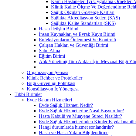
Kamu Hastaneleri İyi Uygulama Örnekleri Ve
Klinik Kalite Ölçme Ve Değerlendirme Reh
Sağlık Olguları Gösterge Kartları
Sağlıkta Akreditasyon Setleri (SAS)
Sağlıkta Kalite Standartları (SKS)
Hasta İletişim Birimi
İnsan Kaynakları ve Evrak Kayıt Birimi
Enfeksiyonların Önlenmesi Ve Kontrolü
Çalışan Hakları ve Güvenliği Birimi
Satın Alma
Eğitim Birimi
Atık Yönetimi(Tüm Atıklar İçin Mevzuat Bilgi Yö
Organizasyon Şeması
Klinik Rehber ve Protokoller
Bilgi Güvenliği Politikası
Konsültasyon İç Yönergesi
Tıbbi Birimler
Evde Bakım Hizmetleri
Evde Sağlık Hizmeti Nedir?
Evde Sağlık Hizmetlerine Nasıl Başvurulur?
Hasta Kabulü ve Muayene Süreci Nasıldır?
Evde Sağlık Hizmetlerinden Kimler Faydalanabili
Hangi durumlarda hizmet sonlandırılır?
Hasta ve Hasta Yakını Bilgilendirme