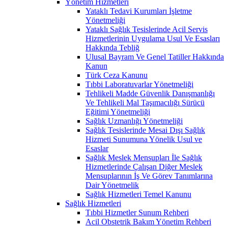
Yönetim Hizmetleri
Yataklı Tedavi Kurumları İşletme
Yönetmeliği
Yataklı Sağlık Tesislerinde Acil Servis
Hizmetlerinin Uygulama Usul Ve Esasları
Hakkında Tebliğ
Ulusal Bayram Ve Genel Tatiller Hakkında
Kanun
Türk Ceza Kanunu
Tıbbi Laboratuvarlar Yönetmeliği
Tehlikeli Madde Güvenlik Danışmanlığı
Ve Tehlikeli Mal Taşımacılığı Sürücü
Eğitimi Yönetmeliği
Sağlık Uzmanlığı Yönetmeliği
Sağlık Tesislerinde Mesai Dışı Sağlık
Hizmeti Sunumuna Yönelik Usul ve
Esaslar
Sağlık Meslek Mensupları İle Sağlık
Hizmetlerinde Çalışan Diğer Meslek
Mensuplarının İş Ve Görev Tanımlarına
Dair Yönetmelik
Sağlık Hizmetleri Temel Kanunu
Sağlık Hizmetleri
Tıbbi Hizmetler Sunum Rehberi
Acil Obstetrik Bakım Yönetim Rehberi