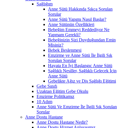
Sağlığım
Anne Sütü Hakkında Sıkça Sorulan
Sorular
Anne Sütü Yapımı Nasıl Başlar?
Anne Sütünün Özellikleri
Bebeğim Emmeyi Reddediyor Ne
Yapmam Gerekli?
Bebeğinizin Sizi Duyduğundan Emin
Misiniz?
Bebek Beslenmesi
Emzirme ve Anne Sütü İle İlgili Sık
Sorulan Sorular
Hayata En İyi Başlangıç Anne Sütü
Sağlıklı Nesiller, Sağlıklı Gelecek İçin
Anne Sütü
Gebelikte Ağız ve Diş Sağlığı Eğitimi
Gebe Sınıfı
Uzaktan Eğitim Gebe Okulu
Emzirme Politikamız
10 Adım
Anne Sütü Ve Emzirme İle İlgili Sık Sorulan
Sorular
Anne Dostu Hastane
Anne Dostu Hastane Nedir?
Anne Dostu Hizmet Anlayışımız