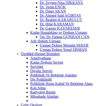
Dr. Zeynep Nisa DİKKAYA
Dr. Vedat ENÜK
Dr. Ömer AKAN
Dr. Ahmed Said AĞIRTAŞ
Dr. İbrahim KARABULUT
Dr. Hilal KARAMAN
Dr. Gamze KAYAKESER
Kadın Hastalıkları ve Doğum Uzmanı
Op. Dr. Fatıma GÜNHAN CAN
Aile Hekim Uzmanı
Uzman Doktor Mustafa ŞEKER
Uzman Doktor Yusuf ŞİŞMAN
Özellikli Hizmet Birimleri
Ameliyathane
Kadın Doğum Servisi
Servisler
Diyaliz Servisi
Poliklinik Ve Bekleme Alanları
Diş Polikliniği
Poliklinik Hasta Kabul Ve Bekleme Alanı
Kan Alma
Radyoloji Birimi
Müşahade Alanları
Gebe Okulum