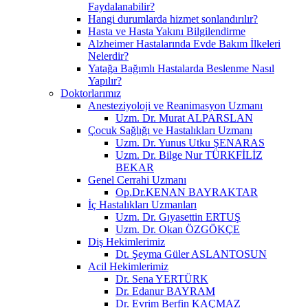
Faydalanabilir?
Hangi durumlarda hizmet sonlandırılır?
Hasta ve Hasta Yakını Bilgilendirme
Alzheimer Hastalarında Evde Bakım İlkeleri
Nelerdir?
Yatağa Bağımlı Hastalarda Beslenme Nasıl
Yapılır?
Doktorlarımız
Anesteziyoloji ve Reanimasyon Uzmanı
Uzm. Dr. Murat ALPARSLAN
Çocuk Sağlığı ve Hastalıkları Uzmanı
Uzm. Dr. Yunus Utku ŞENARAS
Uzm. Dr. Bilge Nur TÜRKFİLİZ
BEKAR
Genel Cerrahi Uzmanı
Op.Dr.KENAN BAYRAKTAR
İç Hastalıkları Uzmanları
Uzm. Dr. Gıyasettin ERTUŞ
Uzm. Dr. Okan ÖZGÖKÇE
Diş Hekimlerimiz
Dt. Şeyma Güler ASLANTOSUN
Acil Hekimlerimiz
Dr. Sena YERTÜRK
Dr. Edanur BAYRAM
Dr. Evrim Berfin KAÇMAZ