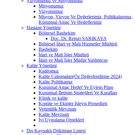
Vizyonumuz ve Misyonumuz
Misyonumuz
Vizyonumuz
Misyon, Vizyon Ve Değerlerimiz, Politikalarımız,
Kurumsal Amaç Ve Hedeflerimiz
Hastane Yönetimi
Bölgesel Başhekim
Doç. Dr. Remzi SARIKAYA
Bölgesel İdari ve Mali Hizmetler Müdürü
Başhekim
İdari ve Mali İşler Müdürü
İdari ve Mali İşler Müdür Yardımcısı
Kalite Yönetimi
Kadromuz
Kalite Çalışmaları(Öz Değerlendirme 2024)
Kalite Politikamız
Kurumsal Amaç Hedef Ve Eylem Planı
Kurumsal İletişim Stratejileri Ve Kuralları
Klinik ve kalite
Komite ve Ekipler İşleyiş Prosedürü
Verimlilik Mevzuatı
Kalite Mevzuatı
İyi Uygulama Örnekleri
Dış Kaynaklı Döküman Listesi