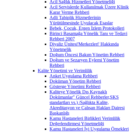
Acil Sağlık Hizmetleri Yönetmeliği
Acil Servislerde Kullanılmak Üzere Klinik
Karar Verme Rehberi
Adli Tabiplik Hizmetlerinin
Yürütülmesinde Uyulacak Esaslar
Bebek, Çocuk, Ergen İzlem Protokolleri
Birinci Basamağa Yönelik Tanı ve Tedavi
Rehberi 2007
Diyaliz Ünitesi'Merkezleri' Hakkında
Yönetmelik
Doğum Öncesi Bakım Yönetim Rehberi
Doğum ve Sezaryen Eylemi Yönetim
Rehberi
Kalite Yönetimi ve Verimlilik
Anket Uygulama Rehberi
Doküman Yönetim Rehberi
Gösterge Yönetimi Rehberi
Kaliteye Yönelik Dış Kaynaklı
Dokümanlar" Güncel Rehberler,SKS
standartları vs.) /Sağlıkta Kalite,
Akreditasyon ve Çalışan Hakları Dairesi
Başkanlığı
Kamu Hastaneleri Birlikleri Verimlilik
Değerlendirmesi Yönetmeliği
Kamu Hastaneleri İyi Uygulama Örnekleri