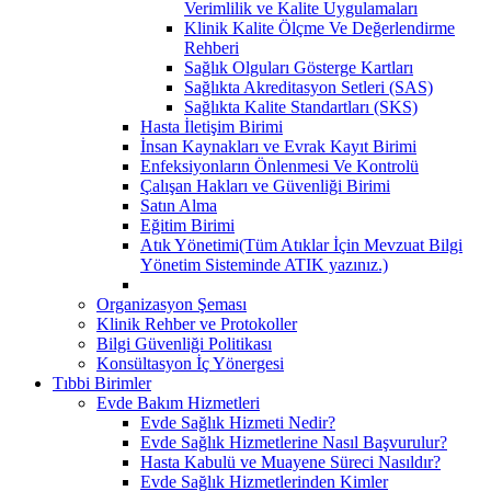
Verimlilik ve Kalite Uygulamaları
Klinik Kalite Ölçme Ve Değerlendirme
Rehberi
Sağlık Olguları Gösterge Kartları
Sağlıkta Akreditasyon Setleri (SAS)
Sağlıkta Kalite Standartları (SKS)
Hasta İletişim Birimi
İnsan Kaynakları ve Evrak Kayıt Birimi
Enfeksiyonların Önlenmesi Ve Kontrolü
Çalışan Hakları ve Güvenliği Birimi
Satın Alma
Eğitim Birimi
Atık Yönetimi(Tüm Atıklar İçin Mevzuat Bilgi
Yönetim Sisteminde ATIK yazınız.)
Organizasyon Şeması
Klinik Rehber ve Protokoller
Bilgi Güvenliği Politikası
Konsültasyon İç Yönergesi
Tıbbi Birimler
Evde Bakım Hizmetleri
Evde Sağlık Hizmeti Nedir?
Evde Sağlık Hizmetlerine Nasıl Başvurulur?
Hasta Kabulü ve Muayene Süreci Nasıldır?
Evde Sağlık Hizmetlerinden Kimler