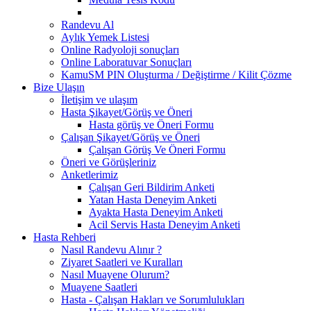
Randevu Al
Aylık Yemek Listesi
Online Radyoloji sonuçları
Online Laboratuvar Sonuçları
KamuSM PIN Oluşturma / Değiştirme / Kilit Çözme
Bize Ulaşın
İletişim ve ulaşım
Hasta Şikayet/Görüş ve Öneri
Hasta görüş ve Öneri Formu
Çalışan Şikayet/Görüş ve Öneri
Çalışan Görüş Ve Öneri Formu
Öneri ve Görüşleriniz
Anketlerimiz
Çalışan Geri Bildirim Anketi
Yatan Hasta Deneyim Anketi
Ayakta Hasta Deneyim Anketi
Acil Servis Hasta Deneyim Anketi
Hasta Rehberi
Nasıl Randevu Alınır ?
Ziyaret Saatleri ve Kuralları
Nasıl Muayene Olurum?
Muayene Saatleri
Hasta - Çalışan Hakları ve Sorumlulukları