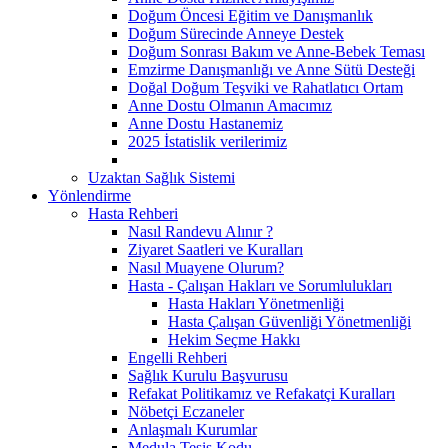
Doğum Öncesi Eğitim ve Danışmanlık
Doğum Sürecinde Anneye Destek
Doğum Sonrası Bakım ve Anne-Bebek Teması
Emzirme Danışmanlığı ve Anne Sütü Desteği
Doğal Doğum Teşviki ve Rahatlatıcı Ortam
Anne Dostu Olmanın Amacımız
Anne Dostu Hastanemiz
2025 İstatislik verilerimiz
Uzaktan Sağlık Sistemi
Yönlendirme
Hasta Rehberi
Nasıl Randevu Alınır ?
Ziyaret Saatleri ve Kuralları
Nasıl Muayene Olurum?
Hasta - Çalışan Hakları ve Sorumlulukları
Hasta Hakları Yönetmenliği
Hasta Çalışan Güvenliği Yönetmenliği
Hekim Seçme Hakkı
Engelli Rehberi
Sağlık Kurulu Başvurusu
Refakat Politikamız ve Refakatçi Kuralları
Nöbetçi Eczaneler
Anlaşmalı Kurumlar
Medula Tesis Kodu