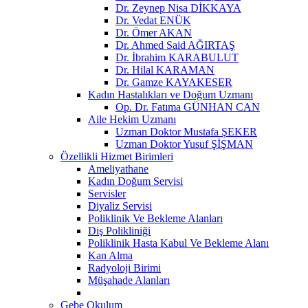
Dr. Zeynep Nisa DİKKAYA
Dr. Vedat ENÜK
Dr. Ömer AKAN
Dr. Ahmed Said AĞIRTAŞ
Dr. İbrahim KARABULUT
Dr. Hilal KARAMAN
Dr. Gamze KAYAKESER
Kadın Hastalıkları ve Doğum Uzmanı
Op. Dr. Fatıma GÜNHAN CAN
Aile Hekim Uzmanı
Uzman Doktor Mustafa ŞEKER
Uzman Doktor Yusuf ŞİŞMAN
Özellikli Hizmet Birimleri
Ameliyathane
Kadın Doğum Servisi
Servisler
Diyaliz Servisi
Poliklinik Ve Bekleme Alanları
Diş Polikliniği
Poliklinik Hasta Kabul Ve Bekleme Alanı
Kan Alma
Radyoloji Birimi
Müşahade Alanları
Gebe Okulum