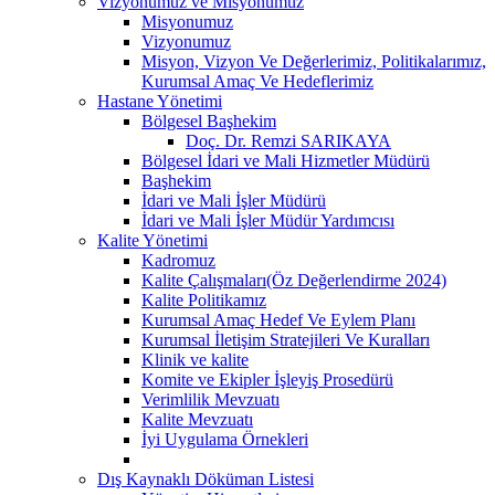
Vizyonumuz ve Misyonumuz
Misyonumuz
Vizyonumuz
Misyon, Vizyon Ve Değerlerimiz, Politikalarımız,
Kurumsal Amaç Ve Hedeflerimiz
Hastane Yönetimi
Bölgesel Başhekim
Doç. Dr. Remzi SARIKAYA
Bölgesel İdari ve Mali Hizmetler Müdürü
Başhekim
İdari ve Mali İşler Müdürü
İdari ve Mali İşler Müdür Yardımcısı
Kalite Yönetimi
Kadromuz
Kalite Çalışmaları(Öz Değerlendirme 2024)
Kalite Politikamız
Kurumsal Amaç Hedef Ve Eylem Planı
Kurumsal İletişim Stratejileri Ve Kuralları
Klinik ve kalite
Komite ve Ekipler İşleyiş Prosedürü
Verimlilik Mevzuatı
Kalite Mevzuatı
İyi Uygulama Örnekleri
Dış Kaynaklı Döküman Listesi