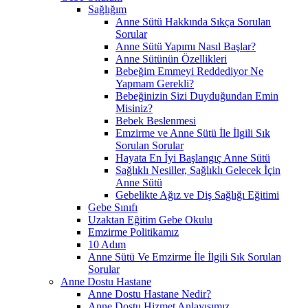
Sağlığım
Anne Sütü Hakkında Sıkça Sorulan
Sorular
Anne Sütü Yapımı Nasıl Başlar?
Anne Sütünün Özellikleri
Bebeğim Emmeyi Reddediyor Ne
Yapmam Gerekli?
Bebeğinizin Sizi Duyduğundan Emin
Misiniz?
Bebek Beslenmesi
Emzirme ve Anne Sütü İle İlgili Sık
Sorulan Sorular
Hayata En İyi Başlangıç Anne Sütü
Sağlıklı Nesiller, Sağlıklı Gelecek İçin
Anne Sütü
Gebelikte Ağız ve Diş Sağlığı Eğitimi
Gebe Sınıfı
Uzaktan Eğitim Gebe Okulu
Emzirme Politikamız
10 Adım
Anne Sütü Ve Emzirme İle İlgili Sık Sorulan
Sorular
Anne Dostu Hastane
Anne Dostu Hastane Nedir?
Anne Dostu Hizmet Anlayışımız