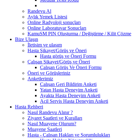
Randevu Al
Aylık Yemek Listesi
Online Radyoloji sonuçları
Online Laboratuvar Sonuçları
KamuSM PIN Oluşturma / Değiştirme / Kilit Çözme
Bize Ulaşın
İletişim ve ulaşım
Hasta Şikayet/Görüş ve Öneri
Hasta görüş ve Öneri Formu
Çalışan Şikayet/Görüş ve Öneri
Çalışan Görüş Ve Öneri Formu
Öneri ve Görüşleriniz
Anketlerimiz
Çalışan Geri Bildirim Anketi
Yatan Hasta Deneyim Anketi
Ayakta Hasta Deneyim Anketi
Acil Servis Hasta Deneyim Anketi
Hasta Rehberi
Nasıl Randevu Alınır ?
Ziyaret Saatleri ve Kuralları
Nasıl Muayene Olurum?
Muayene Saatleri
Hasta - Çalışan Hakları ve Sorumlulukları