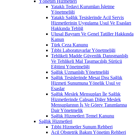
Yönetim Hizmetleri
Yataklı Tedavi Kurumları İşletme
Yönetmeliği
Yataklı Sağlık Tesislerinde Acil Servis
Hizmetlerinin Uygulama Usul Ve Esasları
Hakkında Tebliğ
Ulusal Bayram Ve Genel Tatiller Hakkında
Kanun
Türk Ceza Kanunu
Tıbbi Laboratuvarlar Yönetmeliği
Tehlikeli Madde Güvenlik Danışmanlığı
Ve Tehlikeli Mal Taşımacılığı Sürücü
Eğitimi Yönetmeliği
Sağlık Uzmanlığı Yönetmeliği
Sağlık Tesislerinde Mesai Dışı Sağlık
Hizmeti Sunumuna Yönelik Usul ve
Esaslar
Sağlık Meslek Mensupları İle Sağlık
Hizmetlerinde Çalışan Diğer Meslek
Mensuplarının İş Ve Görev Tanımlarına
Dair Yönetmelik
Sağlık Hizmetleri Temel Kanunu
Sağlık Hizmetleri
Tıbbi Hizmetler Sunum Rehberi
Acil Obstetrik Bakım Yönetim Rehberi