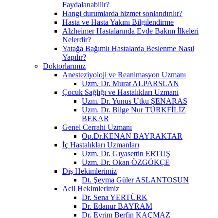
Faydalanabilir?
Hangi durumlarda hizmet sonlandırılır?
Hasta ve Hasta Yakını Bilgilendirme
Alzheimer Hastalarında Evde Bakım İlkeleri
Nelerdir?
Yatağa Bağımlı Hastalarda Beslenme Nasıl
Yapılır?
Doktorlarımız
Anesteziyoloji ve Reanimasyon Uzmanı
Uzm. Dr. Murat ALPARSLAN
Çocuk Sağlığı ve Hastalıkları Uzmanı
Uzm. Dr. Yunus Utku ŞENARAS
Uzm. Dr. Bilge Nur TÜRKFİLİZ
BEKAR
Genel Cerrahi Uzmanı
Op.Dr.KENAN BAYRAKTAR
İç Hastalıkları Uzmanları
Uzm. Dr. Gıyasettin ERTUŞ
Uzm. Dr. Okan ÖZGÖKÇE
Diş Hekimlerimiz
Dt. Şeyma Güler ASLANTOSUN
Acil Hekimlerimiz
Dr. Sena YERTÜRK
Dr. Edanur BAYRAM
Dr. Evrim Berfin KAÇMAZ