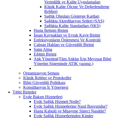
Verimlilik ve Kalite Uygulamaları
Klinik Kalite Ölçme Ve Değerlendirme
Rehberi
Sağlık Olguları Gösterge Kartları
Sağlıkta Akreditasyon Setleri (SAS)
Sağlıkta Kalite Standartları (SKS)
Hasta İletişim Birimi
İnsan Kaynakları ve Evrak Kayıt Birimi
Enfeksiyonların Önlenmesi Ve Kontrolü
Çalışan Hakları ve Güvenliği Birimi
Satın Alma
Eğitim Birimi
Atık Yönetimi(Tüm Atıklar İçin Mevzuat Bilgi
Yönetim Sisteminde ATIK yazınız.)
Organizasyon Şeması
Klinik Rehber ve Protokoller
Bilgi Güvenliği Politikası
Konsültasyon İç Yönergesi
Tıbbi Birimler
Evde Bakım Hizmetleri
Evde Sağlık Hizmeti Nedir?
Evde Sağlık Hizmetlerine Nasıl Başvurulur?
Hasta Kabulü ve Muayene Süreci Nasıldır?
Evde Sağlık Hizmetlerinden Kimler