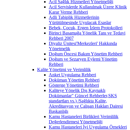
Acil Sağlık Hizmetleri Yönetmeliği
Acil Servislerde Kullanılmak Üzere Klinik
Karar Verme Rehberi
Adli Tabiplik Hizmetlerinin
Yürütülmesinde Uyulacak Esaslar
Bebek, Çocuk, Ergen İzlem Protokolleri
Birinci Basamağa Yönelik Tanı ve Tedavi
Rehberi 2007
Diyaliz Ünitesi'Merkezleri' Hakkında
Yönetmelik
Doğum Öncesi Bakım Yönetim Rehberi
Doğum ve Sezaryen Eylemi Yönetim
Rehberi
Kalite Yönetimi ve Verimlilik
Anket Uygulama Rehberi
Doküman Yönetim Rehberi
Gösterge Yönetimi Rehberi
Kaliteye Yönelik Dış Kaynaklı
Dokümanlar" Güncel Rehberler,SKS
standartları vs.) /Sağlıkta Kalite,
Akreditasyon ve Çalışan Hakları Dairesi
Başkanlığı
Kamu Hastaneleri Birlikleri Verimlilik
Değerlendirmesi Yönetmeliği
Kamu Hastaneleri İyi Uygulama Örnekleri