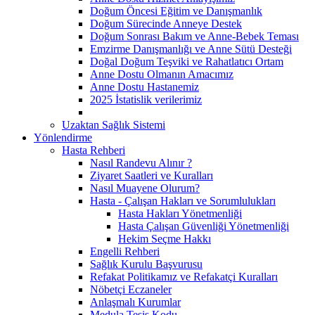
Doğum Öncesi Eğitim ve Danışmanlık
Doğum Sürecinde Anneye Destek
Doğum Sonrası Bakım ve Anne-Bebek Teması
Emzirme Danışmanlığı ve Anne Sütü Desteği
Doğal Doğum Teşviki ve Rahatlatıcı Ortam
Anne Dostu Olmanın Amacımız
Anne Dostu Hastanemiz
2025 İstatislik verilerimiz
Uzaktan Sağlık Sistemi
Yönlendirme
Hasta Rehberi
Nasıl Randevu Alınır ?
Ziyaret Saatleri ve Kuralları
Nasıl Muayene Olurum?
Hasta - Çalışan Hakları ve Sorumlulukları
Hasta Hakları Yönetmenliği
Hasta Çalışan Güvenliği Yönetmenliği
Hekim Seçme Hakkı
Engelli Rehberi
Sağlık Kurulu Başvurusu
Refakat Politikamız ve Refakatçi Kuralları
Nöbetçi Eczaneler
Anlaşmalı Kurumlar
Medula Tesis Kodu