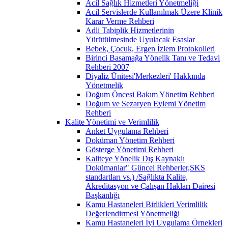
Acil Sağlık Hizmetleri Yönetmeliği
Acil Servislerde Kullanılmak Üzere Klinik
Karar Verme Rehberi
Adli Tabiplik Hizmetlerinin
Yürütülmesinde Uyulacak Esaslar
Bebek, Çocuk, Ergen İzlem Protokolleri
Birinci Basamağa Yönelik Tanı ve Tedavi
Rehberi 2007
Diyaliz Ünitesi'Merkezleri' Hakkında
Yönetmelik
Doğum Öncesi Bakım Yönetim Rehberi
Doğum ve Sezaryen Eylemi Yönetim
Rehberi
Kalite Yönetimi ve Verimlilik
Anket Uygulama Rehberi
Doküman Yönetim Rehberi
Gösterge Yönetimi Rehberi
Kaliteye Yönelik Dış Kaynaklı
Dokümanlar" Güncel Rehberler,SKS
standartları vs.) /Sağlıkta Kalite,
Akreditasyon ve Çalışan Hakları Dairesi
Başkanlığı
Kamu Hastaneleri Birlikleri Verimlilik
Değerlendirmesi Yönetmeliği
Kamu Hastaneleri İyi Uygulama Örnekleri