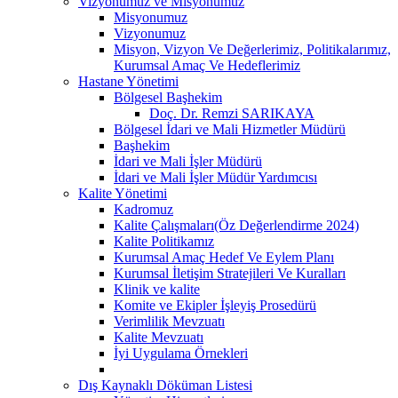
Vizyonumuz ve Misyonumuz
Misyonumuz
Vizyonumuz
Misyon, Vizyon Ve Değerlerimiz, Politikalarımız,
Kurumsal Amaç Ve Hedeflerimiz
Hastane Yönetimi
Bölgesel Başhekim
Doç. Dr. Remzi SARIKAYA
Bölgesel İdari ve Mali Hizmetler Müdürü
Başhekim
İdari ve Mali İşler Müdürü
İdari ve Mali İşler Müdür Yardımcısı
Kalite Yönetimi
Kadromuz
Kalite Çalışmaları(Öz Değerlendirme 2024)
Kalite Politikamız
Kurumsal Amaç Hedef Ve Eylem Planı
Kurumsal İletişim Stratejileri Ve Kuralları
Klinik ve kalite
Komite ve Ekipler İşleyiş Prosedürü
Verimlilik Mevzuatı
Kalite Mevzuatı
İyi Uygulama Örnekleri
Dış Kaynaklı Döküman Listesi