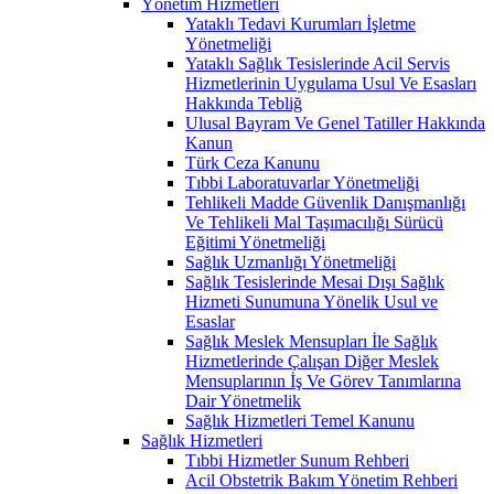
Yönetim Hizmetleri
Yataklı Tedavi Kurumları İşletme
Yönetmeliği
Yataklı Sağlık Tesislerinde Acil Servis
Hizmetlerinin Uygulama Usul Ve Esasları
Hakkında Tebliğ
Ulusal Bayram Ve Genel Tatiller Hakkında
Kanun
Türk Ceza Kanunu
Tıbbi Laboratuvarlar Yönetmeliği
Tehlikeli Madde Güvenlik Danışmanlığı
Ve Tehlikeli Mal Taşımacılığı Sürücü
Eğitimi Yönetmeliği
Sağlık Uzmanlığı Yönetmeliği
Sağlık Tesislerinde Mesai Dışı Sağlık
Hizmeti Sunumuna Yönelik Usul ve
Esaslar
Sağlık Meslek Mensupları İle Sağlık
Hizmetlerinde Çalışan Diğer Meslek
Mensuplarının İş Ve Görev Tanımlarına
Dair Yönetmelik
Sağlık Hizmetleri Temel Kanunu
Sağlık Hizmetleri
Tıbbi Hizmetler Sunum Rehberi
Acil Obstetrik Bakım Yönetim Rehberi