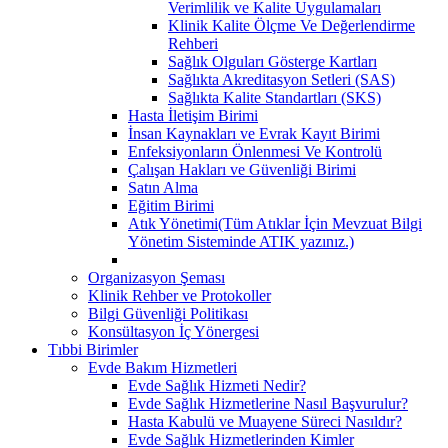
Verimlilik ve Kalite Uygulamaları
Klinik Kalite Ölçme Ve Değerlendirme
Rehberi
Sağlık Olguları Gösterge Kartları
Sağlıkta Akreditasyon Setleri (SAS)
Sağlıkta Kalite Standartları (SKS)
Hasta İletişim Birimi
İnsan Kaynakları ve Evrak Kayıt Birimi
Enfeksiyonların Önlenmesi Ve Kontrolü
Çalışan Hakları ve Güvenliği Birimi
Satın Alma
Eğitim Birimi
Atık Yönetimi(Tüm Atıklar İçin Mevzuat Bilgi
Yönetim Sisteminde ATIK yazınız.)
Organizasyon Şeması
Klinik Rehber ve Protokoller
Bilgi Güvenliği Politikası
Konsültasyon İç Yönergesi
Tıbbi Birimler
Evde Bakım Hizmetleri
Evde Sağlık Hizmeti Nedir?
Evde Sağlık Hizmetlerine Nasıl Başvurulur?
Hasta Kabulü ve Muayene Süreci Nasıldır?
Evde Sağlık Hizmetlerinden Kimler