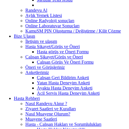
Randevu Al
Aylık Yemek Listesi
Online Radyoloji sonuçları
Online Laboratuvar Sonuçları
KamuSM PIN Oluşturma / Değiştirme / Kilit Çözme
Bize Ulaşın
İletişim ve ulaşım
Hasta Şikayet/Görüş ve Öneri
Hasta görüş ve Öneri Formu
Çalışan Şikayet/Görüş ve Öneri
Çalışan Görüş Ve Öneri Formu
Öneri ve Görüşleriniz
Anketlerimiz
Çalışan Geri Bildirim Anketi
Yatan Hasta Deneyim Anketi
Ayakta Hasta Deneyim Anketi
Acil Servis Hasta Deneyim Anketi
Hasta Rehberi
Nasıl Randevu Alınır ?
Ziyaret Saatleri ve Kuralları
Nasıl Muayene Olurum?
Muayene Saatleri
Hasta - Çalışan Hakları ve Sorumlulukları