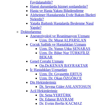
Faydalanabilir?
Hangi durumlarda hizmet sonlandırılır?
Hasta ve Hasta Yakını Bilgilendirme
Alzheimer Hastalarında Evde Bakım İlkeleri
Nelerdir?
Yatağa Bağımlı Hastalarda Beslenme Nasıl
Yapılır?
Doktorlarımız
Anesteziyoloji ve Reanimasyon Uzmanı
Uzm. Dr. Murat ALPARSLAN
Çocuk Sağlığı ve Hastalıkları Uzmanı
Uzm. Dr. Yunus Utku ŞENARAS
Uzm. Dr. Bilge Nur TÜRKFİLİZ
BEKAR
Genel Cerrahi Uzmanı
Op.Dr.KENAN BAYRAKTAR
İç Hastalıkları Uzmanları
Uzm. Dr. Gıyasettin ERTUŞ
Uzm. Dr. Okan ÖZGÖKÇE
Diş Hekimlerimiz
Dt. Şeyma Güler ASLANTOSUN
Acil Hekimlerimiz
Dr. Sena YERTÜRK
Dr. Edanur BAYRAM
Dr. Evrim Berfin KAÇMAZ