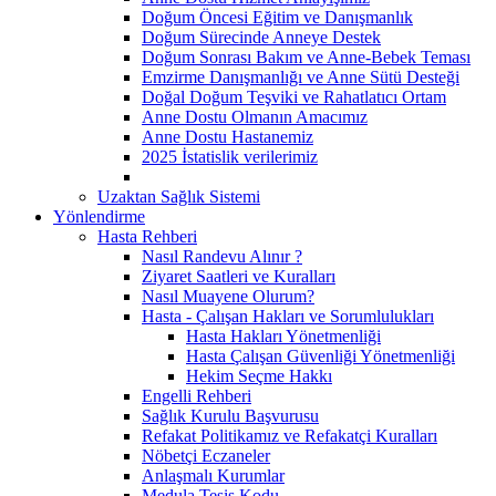
Doğum Öncesi Eğitim ve Danışmanlık
Doğum Sürecinde Anneye Destek
Doğum Sonrası Bakım ve Anne-Bebek Teması
Emzirme Danışmanlığı ve Anne Sütü Desteği
Doğal Doğum Teşviki ve Rahatlatıcı Ortam
Anne Dostu Olmanın Amacımız
Anne Dostu Hastanemiz
2025 İstatislik verilerimiz
Uzaktan Sağlık Sistemi
Yönlendirme
Hasta Rehberi
Nasıl Randevu Alınır ?
Ziyaret Saatleri ve Kuralları
Nasıl Muayene Olurum?
Hasta - Çalışan Hakları ve Sorumlulukları
Hasta Hakları Yönetmenliği
Hasta Çalışan Güvenliği Yönetmenliği
Hekim Seçme Hakkı
Engelli Rehberi
Sağlık Kurulu Başvurusu
Refakat Politikamız ve Refakatçi Kuralları
Nöbetçi Eczaneler
Anlaşmalı Kurumlar
Medula Tesis Kodu