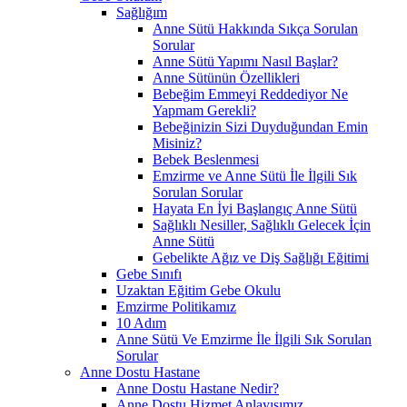
Sağlığım
Anne Sütü Hakkında Sıkça Sorulan
Sorular
Anne Sütü Yapımı Nasıl Başlar?
Anne Sütünün Özellikleri
Bebeğim Emmeyi Reddediyor Ne
Yapmam Gerekli?
Bebeğinizin Sizi Duyduğundan Emin
Misiniz?
Bebek Beslenmesi
Emzirme ve Anne Sütü İle İlgili Sık
Sorulan Sorular
Hayata En İyi Başlangıç Anne Sütü
Sağlıklı Nesiller, Sağlıklı Gelecek İçin
Anne Sütü
Gebelikte Ağız ve Diş Sağlığı Eğitimi
Gebe Sınıfı
Uzaktan Eğitim Gebe Okulu
Emzirme Politikamız
10 Adım
Anne Sütü Ve Emzirme İle İlgili Sık Sorulan
Sorular
Anne Dostu Hastane
Anne Dostu Hastane Nedir?
Anne Dostu Hizmet Anlayışımız