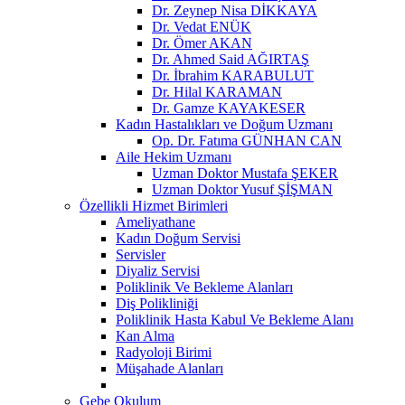
Dr. Zeynep Nisa DİKKAYA
Dr. Vedat ENÜK
Dr. Ömer AKAN
Dr. Ahmed Said AĞIRTAŞ
Dr. İbrahim KARABULUT
Dr. Hilal KARAMAN
Dr. Gamze KAYAKESER
Kadın Hastalıkları ve Doğum Uzmanı
Op. Dr. Fatıma GÜNHAN CAN
Aile Hekim Uzmanı
Uzman Doktor Mustafa ŞEKER
Uzman Doktor Yusuf ŞİŞMAN
Özellikli Hizmet Birimleri
Ameliyathane
Kadın Doğum Servisi
Servisler
Diyaliz Servisi
Poliklinik Ve Bekleme Alanları
Diş Polikliniği
Poliklinik Hasta Kabul Ve Bekleme Alanı
Kan Alma
Radyoloji Birimi
Müşahade Alanları
Gebe Okulum