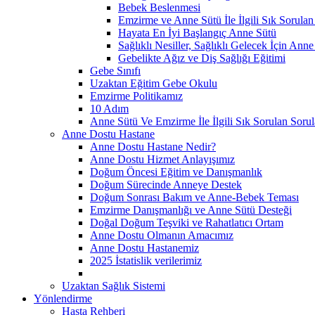
Bebek Beslenmesi
Emzirme ve Anne Sütü İle İlgili Sık Sorulan
Hayata En İyi Başlangıç Anne Sütü
Sağlıklı Nesiller, Sağlıklı Gelecek İçin Anne
Gebelikte Ağız ve Diş Sağlığı Eğitimi
Gebe Sınıfı
Uzaktan Eğitim Gebe Okulu
Emzirme Politikamız
10 Adım
Anne Sütü Ve Emzirme İle İlgili Sık Sorulan Sorul
Anne Dostu Hastane
Anne Dostu Hastane Nedir?
Anne Dostu Hizmet Anlayışımız
Doğum Öncesi Eğitim ve Danışmanlık
Doğum Sürecinde Anneye Destek
Doğum Sonrası Bakım ve Anne-Bebek Teması
Emzirme Danışmanlığı ve Anne Sütü Desteği
Doğal Doğum Teşviki ve Rahatlatıcı Ortam
Anne Dostu Olmanın Amacımız
Anne Dostu Hastanemiz
2025 İstatislik verilerimiz
Uzaktan Sağlık Sistemi
Yönlendirme
Hasta Rehberi