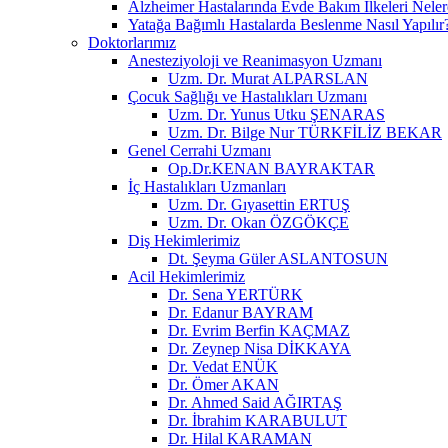
Alzheimer Hastalarında Evde Bakım İlkeleri Neler
Yatağa Bağımlı Hastalarda Beslenme Nasıl Yapılır
Doktorlarımız
Anesteziyoloji ve Reanimasyon Uzmanı
Uzm. Dr. Murat ALPARSLAN
Çocuk Sağlığı ve Hastalıkları Uzmanı
Uzm. Dr. Yunus Utku ŞENARAS
Uzm. Dr. Bilge Nur TÜRKFİLİZ BEKAR
Genel Cerrahi Uzmanı
Op.Dr.KENAN BAYRAKTAR
İç Hastalıkları Uzmanları
Uzm. Dr. Gıyasettin ERTUŞ
Uzm. Dr. Okan ÖZGÖKÇE
Diş Hekimlerimiz
Dt. Şeyma Güler ASLANTOSUN
Acil Hekimlerimiz
Dr. Sena YERTÜRK
Dr. Edanur BAYRAM
Dr. Evrim Berfin KAÇMAZ
Dr. Zeynep Nisa DİKKAYA
Dr. Vedat ENÜK
Dr. Ömer AKAN
Dr. Ahmed Said AĞIRTAŞ
Dr. İbrahim KARABULUT
Dr. Hilal KARAMAN