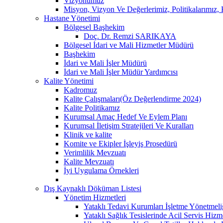
Vizyonumuz
Misyon, Vizyon Ve Değerlerimiz, Politikalarımız
Hastane Yönetimi
Bölgesel Başhekim
Doç. Dr. Remzi SARIKAYA
Bölgesel İdari ve Mali Hizmetler Müdürü
Başhekim
İdari ve Mali İşler Müdürü
İdari ve Mali İşler Müdür Yardımcısı
Kalite Yönetimi
Kadromuz
Kalite Çalışmaları(Öz Değerlendirme 2024)
Kalite Politikamız
Kurumsal Amaç Hedef Ve Eylem Planı
Kurumsal İletişim Stratejileri Ve Kuralları
Klinik ve kalite
Komite ve Ekipler İşleyiş Prosedürü
Verimlilik Mevzuatı
Kalite Mevzuatı
İyi Uygulama Örnekleri
Dış Kaynaklı Döküman Listesi
Yönetim Hizmetleri
Yataklı Tedavi Kurumları İşletme Yönetmeli
Yataklı Sağlık Tesislerinde Acil Servis Hiz