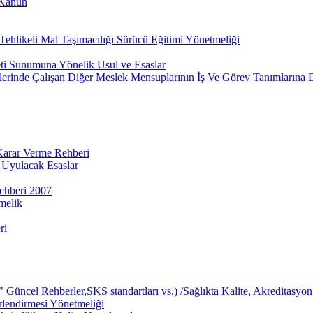
 Kanun
ehlikeli Mal Taşımacılığı Sürücü Eğitimi Yönetmeliği
eti Sunumuna Yönelik Usul ve Esaslar
lerinde Çalışan Diğer Meslek Mensuplarının İş Ve Görev Tanımlarına 
 Karar Verme Rehberi
 Uyulacak Esaslar
ehberi 2007
melik
ri
üncel Rehberler,SKS standartları vs.) /Sağlıkta Kalite, Akreditasyon 
rlendirmesi Yönetmeliği