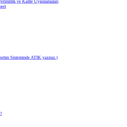
rimlilik ve Kalite Uygulamaları
beri
netim Sisteminde ATIK yazınız.)
r?