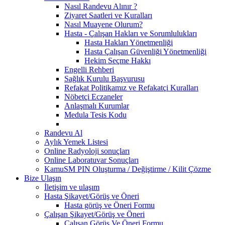
Nasıl Randevu Alınır ?
Ziyaret Saatleri ve Kuralları
Nasıl Muayene Olurum?
Hasta - Çalışan Hakları ve Sorumlulukları
Hasta Hakları Yönetmenliği
Hasta Çalışan Güvenliği Yönetmenliği
Hekim Seçme Hakkı
Engelli Rehberi
Sağlık Kurulu Başvurusu
Refakat Politikamız ve Refakatçi Kuralları
Nöbetçi Eczaneler
Anlaşmalı Kurumlar
Medula Tesis Kodu
Randevu Al
Aylık Yemek Listesi
Online Radyoloji sonuçları
Online Laboratuvar Sonuçları
KamuSM PIN Oluşturma / Değiştirme / Kilit Çözme
Bize Ulaşın
İletişim ve ulaşım
Hasta Şikayet/Görüş ve Öneri
Hasta görüş ve Öneri Formu
Çalışan Şikayet/Görüş ve Öneri
Çalışan Görüş Ve Öneri Formu