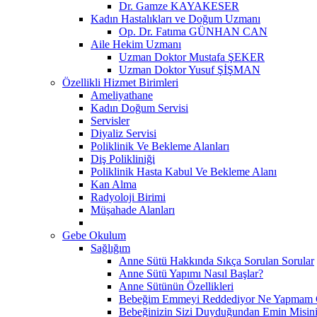
Dr. Gamze KAYAKESER
Kadın Hastalıkları ve Doğum Uzmanı
Op. Dr. Fatıma GÜNHAN CAN
Aile Hekim Uzmanı
Uzman Doktor Mustafa ŞEKER
Uzman Doktor Yusuf ŞİŞMAN
Özellikli Hizmet Birimleri
Ameliyathane
Kadın Doğum Servisi
Servisler
Diyaliz Servisi
Poliklinik Ve Bekleme Alanları
Diş Polikliniği
Poliklinik Hasta Kabul Ve Bekleme Alanı
Kan Alma
Radyoloji Birimi
Müşahade Alanları
Gebe Okulum
Sağlığım
Anne Sütü Hakkında Sıkça Sorulan Sorular
Anne Sütü Yapımı Nasıl Başlar?
Anne Sütünün Özellikleri
Bebeğim Emmeyi Reddediyor Ne Yapmam G
Bebeğinizin Sizi Duyduğundan Emin Misin