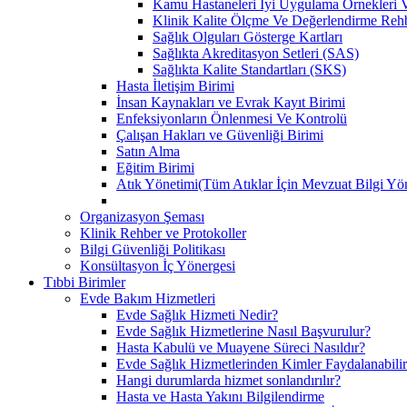
Kamu Hastaneleri İyi Uygulama Örnekleri Ve
Klinik Kalite Ölçme Ve Değerlendirme Reh
Sağlık Olguları Gösterge Kartları
Sağlıkta Akreditasyon Setleri (SAS)
Sağlıkta Kalite Standartları (SKS)
Hasta İletişim Birimi
İnsan Kaynakları ve Evrak Kayıt Birimi
Enfeksiyonların Önlenmesi Ve Kontrolü
Çalışan Hakları ve Güvenliği Birimi
Satın Alma
Eğitim Birimi
Atık Yönetimi(Tüm Atıklar İçin Mevzuat Bilgi Yö
Organizasyon Şeması
Klinik Rehber ve Protokoller
Bilgi Güvenliği Politikası
Konsültasyon İç Yönergesi
Tıbbi Birimler
Evde Bakım Hizmetleri
Evde Sağlık Hizmeti Nedir?
Evde Sağlık Hizmetlerine Nasıl Başvurulur?
Hasta Kabulü ve Muayene Süreci Nasıldır?
Evde Sağlık Hizmetlerinden Kimler Faydalanabili
Hangi durumlarda hizmet sonlandırılır?
Hasta ve Hasta Yakını Bilgilendirme