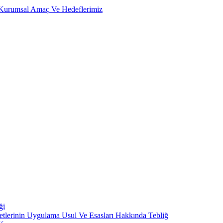
, Kurumsal Amaç Ve Hedeflerimiz
ği
metlerinin Uygulama Usul Ve Esasları Hakkında Tebliğ