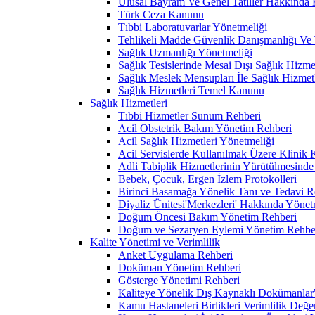
Ulusal Bayram Ve Genel Tatiller Hakkında
Türk Ceza Kanunu
Tıbbi Laboratuvarlar Yönetmeliği
Tehlikeli Madde Güvenlik Danışmanlığı Ve T
Sağlık Uzmanlığı Yönetmeliği
Sağlık Tesislerinde Mesai Dışı Sağlık Hizm
Sağlık Meslek Mensupları İle Sağlık Hizmet
Sağlık Hizmetleri Temel Kanunu
Sağlık Hizmetleri
Tıbbi Hizmetler Sunum Rehberi
Acil Obstetrik Bakım Yönetim Rehberi
Acil Sağlık Hizmetleri Yönetmeliği
Acil Servislerde Kullanılmak Üzere Klinik
Adli Tabiplik Hizmetlerinin Yürütülmesinde
Bebek, Çocuk, Ergen İzlem Protokolleri
Birinci Basamağa Yönelik Tanı ve Tedavi R
Diyaliz Ünitesi'Merkezleri' Hakkında Yönet
Doğum Öncesi Bakım Yönetim Rehberi
Doğum ve Sezaryen Eylemi Yönetim Rehbe
Kalite Yönetimi ve Verimlilik
Anket Uygulama Rehberi
Doküman Yönetim Rehberi
Gösterge Yönetimi Rehberi
Kaliteye Yönelik Dış Kaynaklı Dokümanlar" G
Kamu Hastaneleri Birlikleri Verimlilik Değe