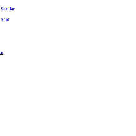
 Sorular
 Sütü
ar