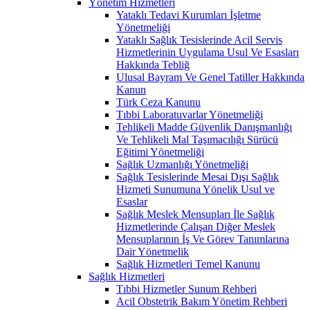
Yönetim Hizmetleri
Yataklı Tedavi Kurumları İşletme
Yönetmeliği
Yataklı Sağlık Tesislerinde Acil Servis
Hizmetlerinin Uygulama Usul Ve Esasları
Hakkında Tebliğ
Ulusal Bayram Ve Genel Tatiller Hakkında
Kanun
Türk Ceza Kanunu
Tıbbi Laboratuvarlar Yönetmeliği
Tehlikeli Madde Güvenlik Danışmanlığı
Ve Tehlikeli Mal Taşımacılığı Sürücü
Eğitimi Yönetmeliği
Sağlık Uzmanlığı Yönetmeliği
Sağlık Tesislerinde Mesai Dışı Sağlık
Hizmeti Sunumuna Yönelik Usul ve
Esaslar
Sağlık Meslek Mensupları İle Sağlık
Hizmetlerinde Çalışan Diğer Meslek
Mensuplarının İş Ve Görev Tanımlarına
Dair Yönetmelik
Sağlık Hizmetleri Temel Kanunu
Sağlık Hizmetleri
Tıbbi Hizmetler Sunum Rehberi
Acil Obstetrik Bakım Yönetim Rehberi