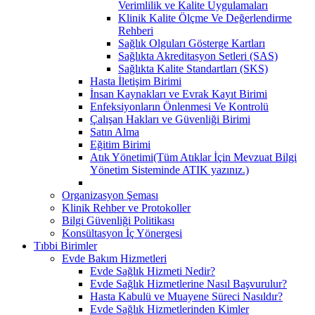
Verimlilik ve Kalite Uygulamaları
Klinik Kalite Ölçme Ve Değerlendirme
Rehberi
Sağlık Olguları Gösterge Kartları
Sağlıkta Akreditasyon Setleri (SAS)
Sağlıkta Kalite Standartları (SKS)
Hasta İletişim Birimi
İnsan Kaynakları ve Evrak Kayıt Birimi
Enfeksiyonların Önlenmesi Ve Kontrolü
Çalışan Hakları ve Güvenliği Birimi
Satın Alma
Eğitim Birimi
Atık Yönetimi(Tüm Atıklar İçin Mevzuat Bilgi
Yönetim Sisteminde ATIK yazınız.)
Organizasyon Şeması
Klinik Rehber ve Protokoller
Bilgi Güvenliği Politikası
Konsültasyon İç Yönergesi
Tıbbi Birimler
Evde Bakım Hizmetleri
Evde Sağlık Hizmeti Nedir?
Evde Sağlık Hizmetlerine Nasıl Başvurulur?
Hasta Kabulü ve Muayene Süreci Nasıldır?
Evde Sağlık Hizmetlerinden Kimler