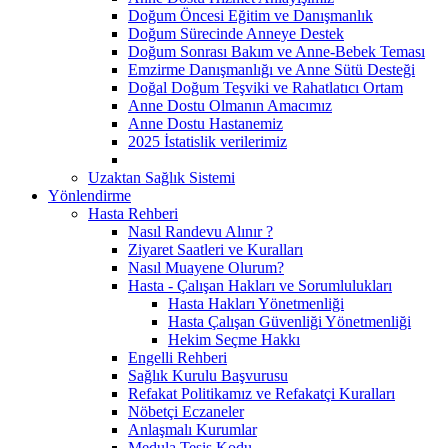
Doğum Öncesi Eğitim ve Danışmanlık
Doğum Sürecinde Anneye Destek
Doğum Sonrası Bakım ve Anne-Bebek Teması
Emzirme Danışmanlığı ve Anne Sütü Desteği
Doğal Doğum Teşviki ve Rahatlatıcı Ortam
Anne Dostu Olmanın Amacımız
Anne Dostu Hastanemiz
2025 İstatislik verilerimiz
Uzaktan Sağlık Sistemi
Yönlendirme
Hasta Rehberi
Nasıl Randevu Alınır ?
Ziyaret Saatleri ve Kuralları
Nasıl Muayene Olurum?
Hasta - Çalışan Hakları ve Sorumlulukları
Hasta Hakları Yönetmenliği
Hasta Çalışan Güvenliği Yönetmenliği
Hekim Seçme Hakkı
Engelli Rehberi
Sağlık Kurulu Başvurusu
Refakat Politikamız ve Refakatçi Kuralları
Nöbetçi Eczaneler
Anlaşmalı Kurumlar
Medula Tesis Kodu