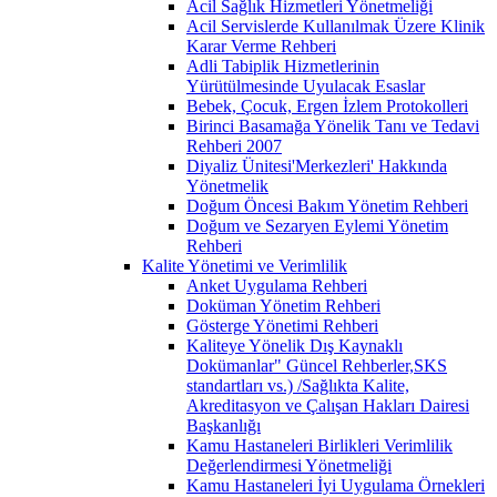
Acil Sağlık Hizmetleri Yönetmeliği
Acil Servislerde Kullanılmak Üzere Klinik
Karar Verme Rehberi
Adli Tabiplik Hizmetlerinin
Yürütülmesinde Uyulacak Esaslar
Bebek, Çocuk, Ergen İzlem Protokolleri
Birinci Basamağa Yönelik Tanı ve Tedavi
Rehberi 2007
Diyaliz Ünitesi'Merkezleri' Hakkında
Yönetmelik
Doğum Öncesi Bakım Yönetim Rehberi
Doğum ve Sezaryen Eylemi Yönetim
Rehberi
Kalite Yönetimi ve Verimlilik
Anket Uygulama Rehberi
Doküman Yönetim Rehberi
Gösterge Yönetimi Rehberi
Kaliteye Yönelik Dış Kaynaklı
Dokümanlar" Güncel Rehberler,SKS
standartları vs.) /Sağlıkta Kalite,
Akreditasyon ve Çalışan Hakları Dairesi
Başkanlığı
Kamu Hastaneleri Birlikleri Verimlilik
Değerlendirmesi Yönetmeliği
Kamu Hastaneleri İyi Uygulama Örnekleri