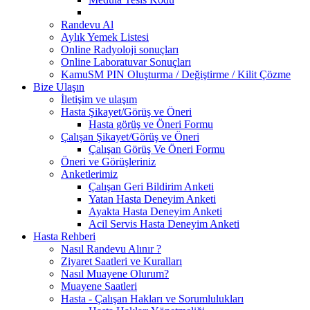
Randevu Al
Aylık Yemek Listesi
Online Radyoloji sonuçları
Online Laboratuvar Sonuçları
KamuSM PIN Oluşturma / Değiştirme / Kilit Çözme
Bize Ulaşın
İletişim ve ulaşım
Hasta Şikayet/Görüş ve Öneri
Hasta görüş ve Öneri Formu
Çalışan Şikayet/Görüş ve Öneri
Çalışan Görüş Ve Öneri Formu
Öneri ve Görüşleriniz
Anketlerimiz
Çalışan Geri Bildirim Anketi
Yatan Hasta Deneyim Anketi
Ayakta Hasta Deneyim Anketi
Acil Servis Hasta Deneyim Anketi
Hasta Rehberi
Nasıl Randevu Alınır ?
Ziyaret Saatleri ve Kuralları
Nasıl Muayene Olurum?
Muayene Saatleri
Hasta - Çalışan Hakları ve Sorumlulukları