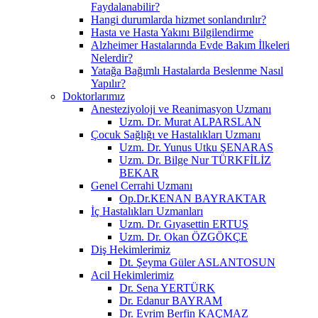
Faydalanabilir?
Hangi durumlarda hizmet sonlandırılır?
Hasta ve Hasta Yakını Bilgilendirme
Alzheimer Hastalarında Evde Bakım İlkeleri
Nelerdir?
Yatağa Bağımlı Hastalarda Beslenme Nasıl
Yapılır?
Doktorlarımız
Anesteziyoloji ve Reanimasyon Uzmanı
Uzm. Dr. Murat ALPARSLAN
Çocuk Sağlığı ve Hastalıkları Uzmanı
Uzm. Dr. Yunus Utku ŞENARAS
Uzm. Dr. Bilge Nur TÜRKFİLİZ
BEKAR
Genel Cerrahi Uzmanı
Op.Dr.KENAN BAYRAKTAR
İç Hastalıkları Uzmanları
Uzm. Dr. Gıyasettin ERTUŞ
Uzm. Dr. Okan ÖZGÖKÇE
Diş Hekimlerimiz
Dt. Şeyma Güler ASLANTOSUN
Acil Hekimlerimiz
Dr. Sena YERTÜRK
Dr. Edanur BAYRAM
Dr. Evrim Berfin KAÇMAZ