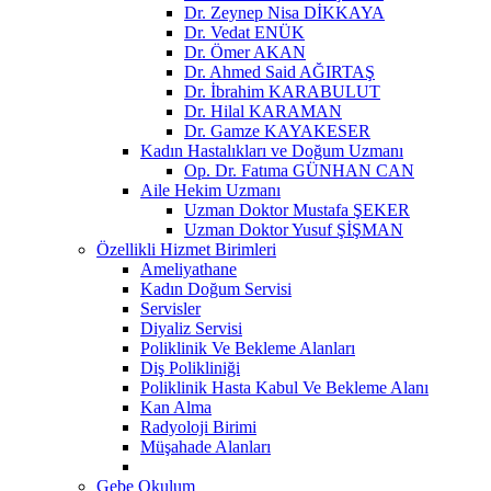
Dr. Zeynep Nisa DİKKAYA
Dr. Vedat ENÜK
Dr. Ömer AKAN
Dr. Ahmed Said AĞIRTAŞ
Dr. İbrahim KARABULUT
Dr. Hilal KARAMAN
Dr. Gamze KAYAKESER
Kadın Hastalıkları ve Doğum Uzmanı
Op. Dr. Fatıma GÜNHAN CAN
Aile Hekim Uzmanı
Uzman Doktor Mustafa ŞEKER
Uzman Doktor Yusuf ŞİŞMAN
Özellikli Hizmet Birimleri
Ameliyathane
Kadın Doğum Servisi
Servisler
Diyaliz Servisi
Poliklinik Ve Bekleme Alanları
Diş Polikliniği
Poliklinik Hasta Kabul Ve Bekleme Alanı
Kan Alma
Radyoloji Birimi
Müşahade Alanları
Gebe Okulum