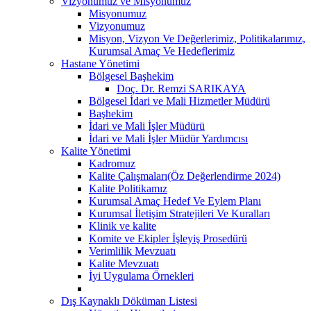
Vizyonumuz ve Misyonumuz
Misyonumuz
Vizyonumuz
Misyon, Vizyon Ve Değerlerimiz, Politikalarımız,
Kurumsal Amaç Ve Hedeflerimiz
Hastane Yönetimi
Bölgesel Başhekim
Doç. Dr. Remzi SARIKAYA
Bölgesel İdari ve Mali Hizmetler Müdürü
Başhekim
İdari ve Mali İşler Müdürü
İdari ve Mali İşler Müdür Yardımcısı
Kalite Yönetimi
Kadromuz
Kalite Çalışmaları(Öz Değerlendirme 2024)
Kalite Politikamız
Kurumsal Amaç Hedef Ve Eylem Planı
Kurumsal İletişim Stratejileri Ve Kuralları
Klinik ve kalite
Komite ve Ekipler İşleyiş Prosedürü
Verimlilik Mevzuatı
Kalite Mevzuatı
İyi Uygulama Örnekleri
Dış Kaynaklı Döküman Listesi