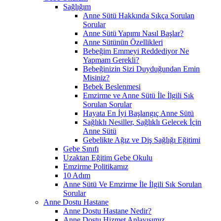
Sağlığım
Anne Sütü Hakkında Sıkça Sorulan
Sorular
Anne Sütü Yapımı Nasıl Başlar?
Anne Sütünün Özellikleri
Bebeğim Emmeyi Reddediyor Ne
Yapmam Gerekli?
Bebeğinizin Sizi Duyduğundan Emin
Misiniz?
Bebek Beslenmesi
Emzirme ve Anne Sütü İle İlgili Sık
Sorulan Sorular
Hayata En İyi Başlangıç Anne Sütü
Sağlıklı Nesiller, Sağlıklı Gelecek İçin
Anne Sütü
Gebelikte Ağız ve Diş Sağlığı Eğitimi
Gebe Sınıfı
Uzaktan Eğitim Gebe Okulu
Emzirme Politikamız
10 Adım
Anne Sütü Ve Emzirme İle İlgili Sık Sorulan
Sorular
Anne Dostu Hastane
Anne Dostu Hastane Nedir?
Anne Dostu Hizmet Anlayışımız