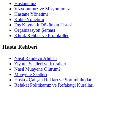
Hastanemiz
Vizyonumuz ve Misyonumuz
Hastane Yönetimi
Kalite Yönetimi
Dış Kaynaklı Döküman Listesi
Organizasyon Şeması
Klinik Rehber ve Protokoller
Hasta Rehberi
Nasıl Randevu Alınır ?
Ziyaret Saatleri ve Kuralları
Nasıl Muayene Olurum?
Muayene Saatleri
Hasta - Çalışan Hakları ve Sorumlulukları
Refakat Politikamız ve Refakatçi Kuralları