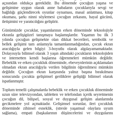
açısından oldukça gereklidir. Bu dönemde çocuğun yaşına ve
gelişimine uygun olarak anne babaların çocuklarıyla sevgi ve
bağlılığı güçlendirecek oyunlar oynaması, masal anlatması, kitap
okuması, şarkı ninni söylemesi çocuğun zekasını, hayal gücünü,
iletişimini ve yaratıcılığını geliştirir.
Günümüzde çocuklar, yaşamlarının erken döneminde teknolojiyle
ekranla gelişigüzel tanışmaya başlamışlardır. Yaşamın bu ilk 3
yılında çocuğun gelişmekte olan dikkat becerileri, sembolik ve
bellek gelişimi tam anlamıyla tamamlanmadığından, çocuk ekran
aracılığıyla gelen bilgiyi 3-boyutlu olarak algılayamamaktadır.
Dolayısıyla bilimsel olarak 3 yaşın altındaki çocukların teknolojiden
ve internetten kendi başlarına öğrenmeleri mümkün değildir.
Bebeklik ve erken çocukluk döneminde, ebeveynlerinin açıklamaları
olmadan ekran aracılığıyla verilen bilgilinin öğrenilmesi mümkün
değildir. Çocuğun ekran karşısında yalnız başına bırakılması
sonucunda çocukta gelişimsel geriliklere geliştiği bilimsel olarak
ispatlanmıştır.
Toplum temelli çalışmalarda bebeklik ve erken çocukluk döneminde
uzun süre televizyondan, tabletten ve telefondan içerik seyretmenin
çocuğun dil, bilişsel, sosyal ve duygusal gelişim alanlarında
gecikmelere yol açmaktadır. Gelişimsel sorunlar, ileri çocukluk
döneminde zihinsel esneklik, (stresle yaşamsal olaylara uyum
sağlama), empati (başkalarının düşüncelerini ve duygularını