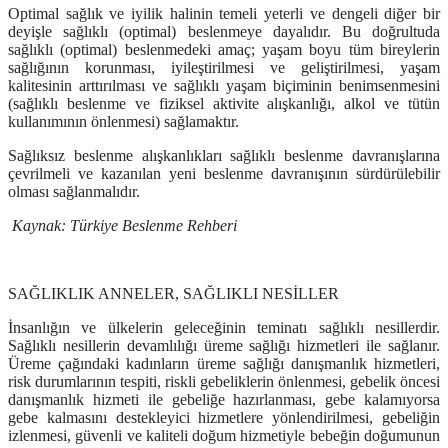
Optimal sağlık ve iyilik halinin temeli yeterli ve dengeli diğer bir
deyişle sağlıklı (optimal) beslenmeye dayalıdır. Bu doğrultuda
sağlıklı (optimal) beslenmedeki amaç; yaşam boyu tüm bireylerin
sağlığının korunması, iyileştirilmesi ve geliştirilmesi, yaşam
kalitesinin arttırılması ve sağlıklı yaşam biçiminin benimsenmesini
(sağlıklı beslenme ve fiziksel aktivite alışkanlığı, alkol ve tütün
kullanımının önlenmesi) sağlamaktır.
Sağlıksız beslenme alışkanlıkları sağlıklı beslenme davranışlarına
çevrilmeli ve kazanılan yeni beslenme davranışının sürdürülebilir
olması sağlanmalıdır.
Kaynak: Türkiye Beslenme Rehberi
SAĞLIKLIK ANNELER, SAĞLIKLI NESİLLER
İnsanlığın ve ülkelerin geleceğinin teminatı sağlıklı nesillerdir.
Sağlıklı nesillerin devamlılığı üreme sağlığı hizmetleri ile sağlanır.
Üreme çağındaki kadınların üreme sağlığı danışmanlık hizmetleri,
risk durumlarının tespiti, riskli gebeliklerin önlenmesi, gebelik öncesi
danışmanlık hizmeti ile gebeliğe hazırlanması, gebe kalamıyorsa
gebe kalmasını destekleyici hizmetlere yönlendirilmesi, gebeliğin
izlenmesi, güvenli ve kaliteli doğum hizmetiyle bebeğin doğumunun