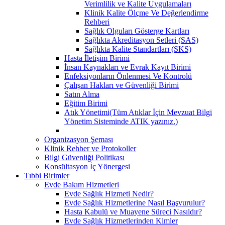
Verimlilik ve Kalite Uygulamaları
Klinik Kalite Ölçme Ve Değerlendirme
Rehberi
Sağlık Olguları Gösterge Kartları
Sağlıkta Akreditasyon Setleri (SAS)
Sağlıkta Kalite Standartları (SKS)
Hasta İletişim Birimi
İnsan Kaynakları ve Evrak Kayıt Birimi
Enfeksiyonların Önlenmesi Ve Kontrolü
Çalışan Hakları ve Güvenliği Birimi
Satın Alma
Eğitim Birimi
Atık Yönetimi(Tüm Atıklar İçin Mevzuat Bilgi
Yönetim Sisteminde ATIK yazınız.)
Organizasyon Şeması
Klinik Rehber ve Protokoller
Bilgi Güvenliği Politikası
Konsültasyon İç Yönergesi
Tıbbi Birimler
Evde Bakım Hizmetleri
Evde Sağlık Hizmeti Nedir?
Evde Sağlık Hizmetlerine Nasıl Başvurulur?
Hasta Kabulü ve Muayene Süreci Nasıldır?
Evde Sağlık Hizmetlerinden Kimler