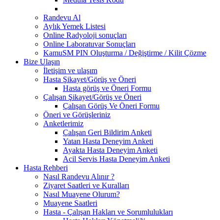
Randevu Al
Aylık Yemek Listesi
Online Radyoloji sonuçları
Online Laboratuvar Sonuçları
KamuSM PIN Oluşturma / Değiştirme / Kilit Çözme
Bize Ulaşın
İletişim ve ulaşım
Hasta Şikayet/Görüş ve Öneri
Hasta görüş ve Öneri Formu
Çalışan Şikayet/Görüş ve Öneri
Çalışan Görüş Ve Öneri Formu
Öneri ve Görüşleriniz
Anketlerimiz
Çalışan Geri Bildirim Anketi
Yatan Hasta Deneyim Anketi
Ayakta Hasta Deneyim Anketi
Acil Servis Hasta Deneyim Anketi
Hasta Rehberi
Nasıl Randevu Alınır ?
Ziyaret Saatleri ve Kuralları
Nasıl Muayene Olurum?
Muayene Saatleri
Hasta - Çalışan Hakları ve Sorumlulukları