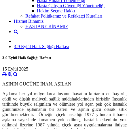
Hasta Hakları Yönetmeliği
Hasta Çalışan Güvenliği Yönetmeliği
Hekim Seçme Hakkı
Refakat Politikamız ve Refakatçi Kuralları
Hizmet Binamız
HASTANE BİNAMIZ
3-9 Eylül Halk Sağlığı Haftası
3-9 Eylül Halk Sağlığı Haftası
15 Eylül 2025
AŞININ GÜCÜNE İNAN, AŞILAN
Aşılama her yıl milyonlarca insanın hayatını kurtaran en başarılı,
etkili ve düşük maliyetli sağlık müdahalelerinden birisidir. İnsanlık
tarihinde büyük salgınlara ve ölümlere yol açan pek çok hastalık
günümüzde aşılamanın bir zaferi ve aşının gücü olarak artık
görülmemektedir. Örneğin çiçek hastalığı 1977 yılından itibaren
aşılama sayesinde tamamen yok edilmiş, hastalık etkeninin yok
edilmesi üzerine 1987 yılında çiçek aşısı uygulamalarına ihtiyaç