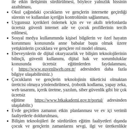
ile etkin iletişimin sürdürülmesi, böylece yalnızlık hissinin
azaltılması,
Okul çağındaki çocukların ve gençlerin internette geçirdiği
sürenin ve kullanılan içeriğin kontrolünün sağlanması,
Uygunsuz içerikleri önlemek için ev ve akıllı telefonlarda
ücretsiz güvenli internet aile ve çocuk profillerinin tercih
edilmesi,
Sosyal medya kullanımında kişisel bilgilerin ve özel hayatın
korunması konusunda anne babalar başta olmak üzere
yetişkinlerin çocuklara ve gençlere rol model olması,
Ebeveynlerin de dijital okuryazarlık ve bilişim teknolojilerinin
bilinçli, güvenli kullanımı, dijital hak ve sorumluluklar
konusunda ücretsiz eğitimlerden faydalanması,
(
https://www.guvenliweb.org.tr/
adresinden daha fazla
bilgiye ulaşabilirsiniz.)
Çocukların ve gençlerin teknolojinin tüketicisi olmaktan
üreticisi olmaya yönlendirilmesi, (robotik kodlama, yapay zeka,
web tasarımı, içerik üretme, yazılım, siber güvenlik gibi bir çok
ücretsiz
eğitime
https://www.btkakademi.gov.tr/portal/
adresinden
ulaşılabilir.)
Evde geçirilen zamanın etkin planlanması ve ev içi verimli
faaliyetlerle doldurulması,
Bilişim teknolojileri ile sürdürülen eğitim faaliyetleri dışında
çocuk ve gençlerin zamanlarını sevgi, ilgi ve üretkenlikle