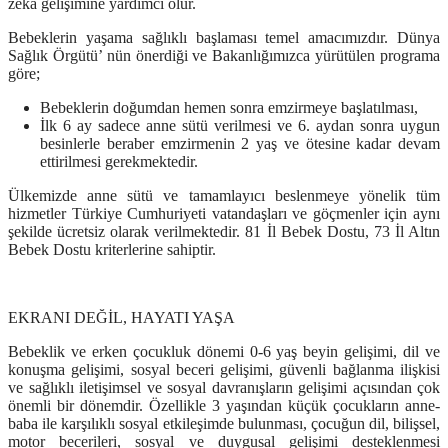
zeka gelişimine yardımcı olur.
Bebeklerin yaşama sağlıklı başlaması temel amacımızdır. Dünya
Sağlık Örgütü’ nün önerdiği ve Bakanlığımızca yürütülen programa
göre;
Bebeklerin doğumdan hemen sonra emzirmeye başlatılması,
İlk 6 ay sadece anne sütü verilmesi ve 6. aydan sonra uygun
besinlerle beraber emzirmenin 2 yaş ve ötesine kadar devam
ettirilmesi gerekmektedir.
Ülkemizde anne sütü ve tamamlayıcı beslenmeye yönelik tüm
hizmetler Türkiye Cumhuriyeti vatandaşları ve göçmenler için aynı
şekilde ücretsiz olarak verilmektedir. 81 İl Bebek Dostu, 73 İl Altın
Bebek Dostu kriterlerine sahiptir.
EKRANI DEĞİL, HAYATI YAŞA
Bebeklik ve erken çocukluk dönemi 0-6 yaş beyin gelişimi, dil ve
konuşma gelişimi, sosyal beceri gelişimi, güvenli bağlanma ilişkisi
ve sağlıklı iletişimsel ve sosyal davranışların gelişimi açısından çok
önemli bir dönemdir. Özellikle 3 yaşından küçük çocukların anne-
baba ile karşılıklı sosyal etkileşimde bulunması, çocuğun dil, bilişsel,
motor becerileri, sosyal ve duygusal gelişimi desteklenmesi