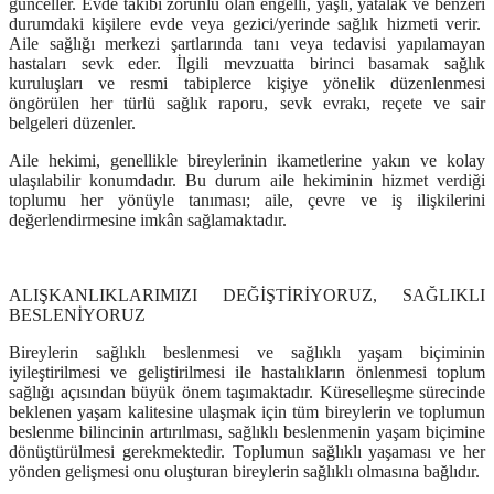
günceller. Evde takibi zorunlu olan engelli, yaşlı, yatalak ve benzeri
durumdaki kişilere evde veya gezici/yerinde sağlık hizmeti verir.
Aile sağlığı merkezi şartlarında tanı veya tedavisi yapılamayan
hastaları sevk eder. İlgili mevzuatta birinci basamak sağlık
kuruluşları ve resmi tabiplerce kişiye yönelik düzenlenmesi
öngörülen her türlü sağlık raporu, sevk evrakı, reçete ve sair
belgeleri düzenler.
Aile hekimi, genellikle bireylerinin ikametlerine yakın ve kolay
ulaşılabilir konumdadır. Bu durum aile hekiminin hizmet verdiği
toplumu her yönüyle tanıması; aile, çevre ve iş ilişkilerini
değerlendirmesine imkân sağlamaktadır.
ALIŞKANLIKLARIMIZI DEĞİŞTİRİYORUZ, SAĞLIKLI
BESLENİYORUZ
Bireylerin sağlıklı beslenmesi ve sağlıklı yaşam biçiminin
iyileştirilmesi ve geliştirilmesi ile hastalıkların önlenmesi toplum
sağlığı açısından büyük önem taşımaktadır. Küreselleşme sürecinde
beklenen yaşam kalitesine ulaşmak için tüm bireylerin ve toplumun
beslenme bilincinin artırılması, sağlıklı beslenmenin yaşam biçimine
dönüştürülmesi gerekmektedir. Toplumun sağlıklı yaşaması ve her
yönden gelişmesi onu oluşturan bireylerin sağlıklı olmasına bağlıdır.