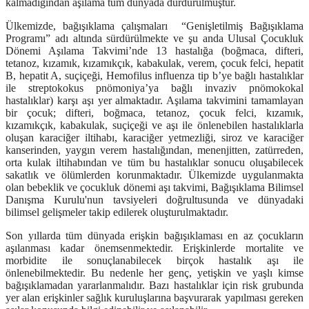
kalmadığından aşılama tüm dünyada durdurulmuştur.
Ülkemizde, bağışıklama çalışmaları “Genişletilmiş Bağışıklama
Programı” adı altında sürdürülmekte ve şu anda Ulusal Çocukluk
Dönemi Aşılama Takvimi’nde 13 hastalığa (boğmaca, difteri,
tetanoz, kızamık, kızamıkçık, kabakulak, verem, çocuk felci, hepatit
B, hepatit A, suçiçeği, Hemofilus influenza tip b’ye bağlı hastalıklar
ile streptokokus pnömoniya’ya bağlı invaziv pnömokokal
hastalıklar) karşı aşı yer almaktadır. Aşılama takvimini tamamlayan
bir çocuk; difteri, boğmaca, tetanoz, çocuk felci, kızamık,
kızamıkçık, kabakulak, suçiçeği ve aşı ile önlenebilen hastalıklarla
oluşan karaciğer iltihabı, karaciğer yetmezliği, siroz ve karaciğer
kanserinden, yaygın verem hastalığından, menenjitten, zatürreden,
orta kulak iltihabından ve tüm bu hastalıklar sonucu oluşabilecek
sakatlık ve ölümlerden korunmaktadır. Ülkemizde uygulanmakta
olan bebeklik ve çocukluk dönemi aşı takvimi, Bağışıklama Bilimsel
Danışma Kurulu'nun tavsiyeleri doğrultusunda ve dünyadaki
bilimsel gelişmeler takip edilerek oluşturulmaktadır.
Son yıllarda tüm dünyada erişkin bağışıklaması en az çocukların
aşılanması kadar önemsenmektedir. Erişkinlerde mortalite ve
morbidite ile sonuçlanabilecek birçok hastalık aşı ile
önlenebilmektedir. Bu nedenle her genç, yetişkin ve yaşlı kimse
bağışıklamadan yararlanmalıdır. Bazı hastalıklar için risk grubunda
yer alan erişkinler sağlık kuruluşlarına başvurarak yapılması gereken