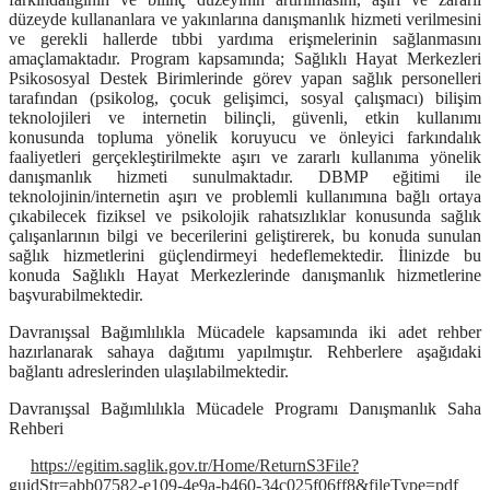
düzeyde kullananlara ve yakınlarına danışmanlık hizmeti verilmesini
ve gerekli hallerde tıbbi yardıma erişmelerinin sağlanmasını
amaçlamaktadır. Program kapsamında; Sağlıklı Hayat Merkezleri
Psikososyal Destek Birimlerinde görev yapan sağlık personelleri
tarafından (psikolog, çocuk gelişimci, sosyal çalışmacı) bilişim
teknolojileri ve internetin bilinçli, güvenli, etkin kullanımı
konusunda topluma yönelik koruyucu ve önleyici farkındalık
faaliyetleri gerçekleştirilmekte aşırı ve zararlı kullanıma yönelik
danışmanlık hizmeti sunulmaktadır. DBMP eğitimi ile
teknolojinin/internetin aşırı ve problemli kullanımına bağlı ortaya
çıkabilecek fiziksel ve psikolojik rahatsızlıklar konusunda sağlık
çalışanlarının bilgi ve becerilerini geliştirerek, bu konuda sunulan
sağlık hizmetlerini güçlendirmeyi hedeflemektedir. İlinizde bu
konuda Sağlıklı Hayat Merkezlerinde danışmanlık hizmetlerine
başvurabilmektedir.
Davranışsal Bağımlılıkla Mücadele kapsamında iki adet rehber
hazırlanarak sahaya dağıtımı yapılmıştır. Rehberlere aşağıdaki
bağlantı adreslerinden ulaşılabilmektedir.
Davranışsal Bağımlılıkla Mücadele Programı Danışmanlık Saha
Rehberi
https://egitim.saglik.gov.tr/Home/ReturnS3File?
guidStr=abb07582-e109-4e9a-b460-34c025f06ff8&fileType=pdf