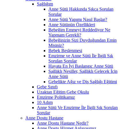
Sağlığım
Anne Sütü Hakkında Sıkça Sorulan
Sorular
Anne Sütü Yapımı Nasıl Başlar?
Anne Sütünün Özellikleri
Bebeğim Emmeyi Reddediyor Ne
Yapmam Gerekli?
Bebeğinizin Sizi Duyduğundan Emin
Misiniz?
Bebek Beslenmesi
Emzirme ve Anne Sütü İle İlgili Sık
Sorulan Sorular
Hayata En İyi Başlangıç Anne Sütü
Sağlıklı Nesiller, Sağlıklı Gelecek İçin
Anne Sütü
Gebelikte Ağız ve Diş Sağlığı Eğitimi
Gebe Sınıfı
Uzaktan Eğitim Gebe Okulu
Emzirme Politikamız
10 Adım
Anne Sütü Ve Emzirme İle İlgili Sık Sorulan
Sorular
Anne Dostu Hastane
Anne Dostu Hastane Nedir?
Anne Dostu Hizmet Anlayışımız