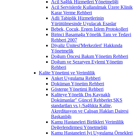
Acil Sağlık Hizmetleri Yönetmeliği
Acil Servislerde Kullanılmak Üzere Klinik
Karar Verme Rehberi
Adli Tabiplik Hizmetlerinin
Yürütülmesinde Uyulacak Esaslar
Bebek, Çocuk, Ergen İzlem Protokolleri
Birinci Basamağa Yönelik Tanı ve Tedavi
Rehberi 2007
Diyaliz Ünitesi'Merkezleri' Hakkında
Yönetmelik
Doğum Öncesi Bakım Yönetim Rehberi
Doğum ve Sezaryen Eylemi Yönetim
Rehberi
Kalite Yönetimi ve Verimlilik
Anket Uygulama Rehberi
Doküman Yönetim Rehberi
Gösterge Yönetimi Rehberi
Kaliteye Yönelik Dış Kaynaklı
Dokümanlar" Güncel Rehberler,SKS
standartları vs.) /Sağlıkta Kalite,
Akreditasyon ve Çalışan Hakları Dairesi
Başkanlığı
Kamu Hastaneleri Birlikleri Verimlilik
Değerlendirmesi Yönetmeliği
Kamu Hastaneleri İyi Uygulama Örnekleri