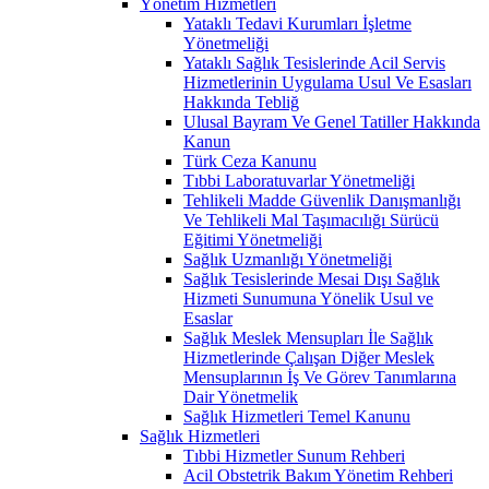
Yönetim Hizmetleri
Yataklı Tedavi Kurumları İşletme
Yönetmeliği
Yataklı Sağlık Tesislerinde Acil Servis
Hizmetlerinin Uygulama Usul Ve Esasları
Hakkında Tebliğ
Ulusal Bayram Ve Genel Tatiller Hakkında
Kanun
Türk Ceza Kanunu
Tıbbi Laboratuvarlar Yönetmeliği
Tehlikeli Madde Güvenlik Danışmanlığı
Ve Tehlikeli Mal Taşımacılığı Sürücü
Eğitimi Yönetmeliği
Sağlık Uzmanlığı Yönetmeliği
Sağlık Tesislerinde Mesai Dışı Sağlık
Hizmeti Sunumuna Yönelik Usul ve
Esaslar
Sağlık Meslek Mensupları İle Sağlık
Hizmetlerinde Çalışan Diğer Meslek
Mensuplarının İş Ve Görev Tanımlarına
Dair Yönetmelik
Sağlık Hizmetleri Temel Kanunu
Sağlık Hizmetleri
Tıbbi Hizmetler Sunum Rehberi
Acil Obstetrik Bakım Yönetim Rehberi