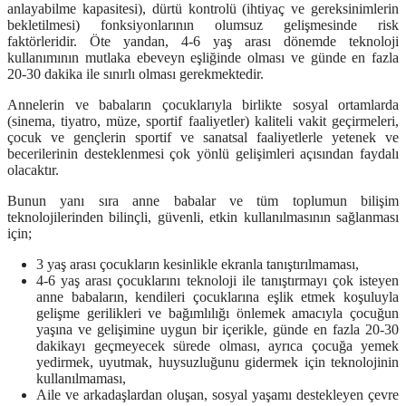
anlayabilme kapasitesi), dürtü kontrolü (ihtiyaç ve gereksinimlerin
bekletilmesi) fonksiyonlarının olumsuz gelişmesinde risk
faktörleridir. Öte yandan, 4-6 yaş arası dönemde teknoloji
kullanımının mutlaka ebeveyn eşliğinde olması ve günde en fazla
20-30 dakika ile sınırlı olması gerekmektedir.
Annelerin ve babaların çocuklarıyla birlikte sosyal ortamlarda
(sinema, tiyatro, müze, sportif faaliyetler) kaliteli vakit geçirmeleri,
çocuk ve gençlerin sportif ve sanatsal faaliyetlerle yetenek ve
becerilerinin desteklenmesi çok yönlü gelişimleri açısından faydalı
olacaktır.
Bunun yanı sıra anne babalar ve tüm toplumun bilişim
teknolojilerinden bilinçli, güvenli, etkin kullanılmasının sağlanması
için;
3 yaş arası çocukların kesinlikle ekranla tanıştırılmaması,
4-6 yaş arası çocuklarını teknoloji ile tanıştırmayı çok isteyen
anne babaların, kendileri çocuklarına eşlik etmek koşuluyla
gelişme gerilikleri ve bağımlılığı önlemek amacıyla çocuğun
yaşına ve gelişimine uygun bir içerikle, günde en fazla 20-30
dakikayı geçmeyecek sürede olması, ayrıca çocuğa yemek
yedirmek, uyutmak, huysuzluğunu gidermek için teknolojinin
kullanılmaması,
Aile ve arkadaşlardan oluşan, sosyal yaşamı destekleyen çevre