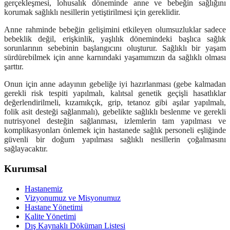
gerçekleşmesi, lohusalık döneminde anne ve bebeğin sağlığını
korumak sağlıklı nesillerin yetiştirilmesi için gereklidir.
Anne rahminde bebeğin gelişimini etkileyen olumsuzluklar sadece
bebeklik değil, erişkinlik, yaşlılık dönemindeki başlıca sağlık
sorunlarının sebebinin başlangıcını oluşturur. Sağlıklı bir yaşam
sürdürebilmek için anne karnındaki yaşamımızın da sağlıklı olması
şarttır.
Onun için anne adayının gebeliğe iyi hazırlanması (gebe kalmadan
gerekli risk tespiti yapılmalı, kalıtsal genetik geçişli hasatlıklar
değerlendirilmeli, kızamıkçık, grip, tetanoz gibi aşılar yapılmalı,
folik asit desteği sağlanmalı), gebelikte sağlıklı beslenme ve gerekli
nutrisyonel desteğin sağlanması, izlemlerin tam yapılması ve
komplikasyonları önlemek için hastanede sağlık personeli eşliğinde
güvenli bir doğum yapılması sağlıklı nesillerin çoğalmasını
sağlayacaktır.
Kurumsal
Hastanemiz
Vizyonumuz ve Misyonumuz
Hastane Yönetimi
Kalite Yönetimi
Dış Kaynaklı Döküman Listesi