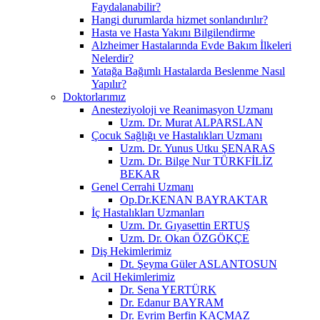
Faydalanabilir?
Hangi durumlarda hizmet sonlandırılır?
Hasta ve Hasta Yakını Bilgilendirme
Alzheimer Hastalarında Evde Bakım İlkeleri
Nelerdir?
Yatağa Bağımlı Hastalarda Beslenme Nasıl
Yapılır?
Doktorlarımız
Anesteziyoloji ve Reanimasyon Uzmanı
Uzm. Dr. Murat ALPARSLAN
Çocuk Sağlığı ve Hastalıkları Uzmanı
Uzm. Dr. Yunus Utku ŞENARAS
Uzm. Dr. Bilge Nur TÜRKFİLİZ
BEKAR
Genel Cerrahi Uzmanı
Op.Dr.KENAN BAYRAKTAR
İç Hastalıkları Uzmanları
Uzm. Dr. Gıyasettin ERTUŞ
Uzm. Dr. Okan ÖZGÖKÇE
Diş Hekimlerimiz
Dt. Şeyma Güler ASLANTOSUN
Acil Hekimlerimiz
Dr. Sena YERTÜRK
Dr. Edanur BAYRAM
Dr. Evrim Berfin KAÇMAZ