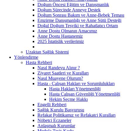
Doğum Öncesi Eğitim ve Danışmanlık
Doğum Sürecinde Anneye Destek
Doğum Sonrası Bakım ve Anne-Bebek Teması
Emzirme Danışmanlığı ve Anne Sütü Desteği
Doğal Doğum Teşviki ve Rahatlatıcı Ortam
Anne Dostu Olmanın Amacımız
Anne Dostu Hastanemiz
2025 İstatislik verilerimiz
Uzaktan Sağlık Sistemi
Yönlendirme
Hasta Rehberi
Nasıl Randevu Alınır ?
Ziyaret Saatleri ve Kuralları
Nasıl Muayene Olurum?
Hasta - Çalışan Hakları ve Sorumlulukları
Hasta Hakları Yönetmenliği
Hasta Çalışan Güvenliği Yönetmenliği
Hekim Seçme Hakkı
Engelli Rehberi
Sağlık Kurulu Başvurusu
Refakat Politikamız ve Refakatçi Kuralları
Nöbetçi Eczaneler
Anlaşmalı Kurumlar
Medula Tesis Kodu