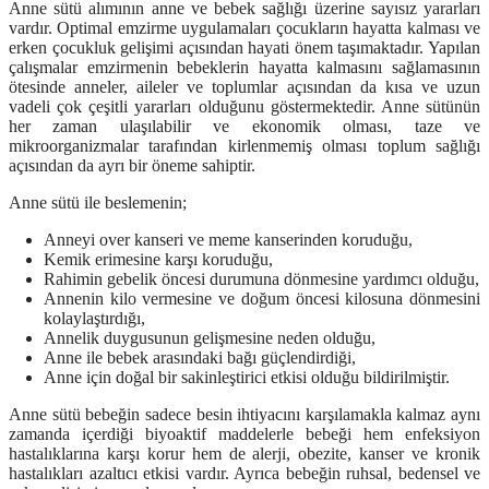
Anne sütü alımının anne ve bebek sağlığı üzerine sayısız yararları
vardır. Optimal emzirme uygulamaları çocukların hayatta kalması ve
erken çocukluk gelişimi açısından hayati önem taşımaktadır. Yapılan
çalışmalar emzirmenin bebeklerin hayatta kalmasını sağlamasının
ötesinde anneler, aileler ve toplumlar açısından da kısa ve uzun
vadeli çok çeşitli yararları olduğunu göstermektedir. Anne sütünün
her zaman ulaşılabilir ve ekonomik olması, taze ve
mikroorganizmalar tarafından kirlenmemiş olması toplum sağlığı
açısından da ayrı bir öneme sahiptir.
Anne sütü ile beslemenin;
Anneyi over kanseri ve meme kanserinden koruduğu,
Kemik erimesine karşı koruduğu,
Rahimin gebelik öncesi durumuna dönmesine yardımcı olduğu,
Annenin kilo vermesine ve doğum öncesi kilosuna dönmesini
kolaylaştırdığı,
Annelik duygusunun gelişmesine neden olduğu,
Anne ile bebek arasındaki bağı güçlendirdiği,
Anne için doğal bir sakinleştirici etkisi olduğu bildirilmiştir.
Anne sütü bebeğin sadece besin ihtiyacını karşılamakla kalmaz aynı
zamanda içerdiği biyoaktif maddelerle bebeği hem enfeksiyon
hastalıklarına karşı korur hem de alerji, obezite, kanser ve kronik
hastalıkları azaltıcı etkisi vardır. Ayrıca bebeğin ruhsal, bedensel ve