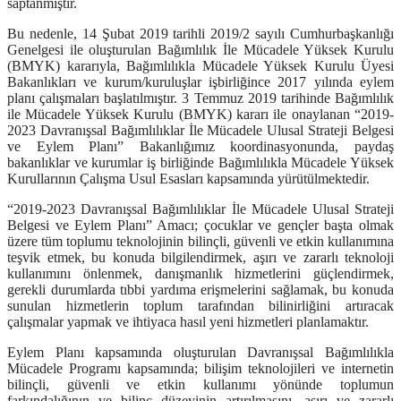
saptanmıştır.
Bu nedenle, 14 Şubat 2019 tarihli 2019/2 sayılı Cumhurbaşkanlığı
Genelgesi ile oluşturulan Bağımlılık İle Mücadele Yüksek Kurulu
(BMYK) kararıyla, Bağımlılıkla Mücadele Yüksek Kurulu Üyesi
Bakanlıkları ve kurum/kuruluşlar işbirliğince 2017 yılında eylem
planı çalışmaları başlatılmıştır. 3 Temmuz 2019 tarihinde Bağımlılık
ile Mücadele Yüksek Kurulu (BMYK) kararı ile onaylanan “2019-
2023 Davranışsal Bağımlılıklar İle Mücadele Ulusal Strateji Belgesi
ve Eylem Planı” Bakanlığımız koordinasyonunda, paydaş
bakanlıklar ve kurumlar iş birliğinde Bağımlılıkla Mücadele Yüksek
Kurullarının Çalışma Usul Esasları kapsamında yürütülmektedir.
“2019-2023 Davranışsal Bağımlılıklar İle Mücadele Ulusal Strateji
Belgesi ve Eylem Planı” Amacı; çocuklar ve gençler başta olmak
üzere tüm toplumu teknolojinin bilinçli, güvenli ve etkin kullanımına
teşvik etmek, bu konuda bilgilendirmek, aşırı ve zararlı teknoloji
kullanımını önlenmek, danışmanlık hizmetlerini güçlendirmek,
gerekli durumlarda tıbbi yardıma erişmelerini sağlamak, bu konuda
sunulan hizmetlerin toplum tarafından bilinirliğini artıracak
çalışmalar yapmak ve ihtiyaca hasıl yeni hizmetleri planlamaktır.
Eylem Planı kapsamında oluşturulan Davranışsal Bağımlılıkla
Mücadele Programı kapsamında; bilişim teknolojileri ve internetin
bilinçli, güvenli ve etkin kullanımı yönünde toplumun
farkındalığının ve bilinç düzeyinin artırılmasını, aşırı ve zararlı