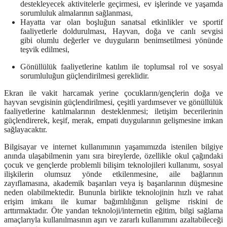
destekleyecek aktivitelerle geçirmesi, ev işlerinde ve yaşamda
sorumluluk almalarının sağlanması,
Hayatta var olan boşluğun sanatsal etkinlikler ve sportif
faaliyetlerle doldurulması, Hayvan, doğa ve canlı sevgisi
gibi olumlu değerler ve duyguların benimsetilmesi yönünde
teşvik edilmesi,
Gönüllülük faaliyetlerine katılım ile toplumsal rol ve sosyal
sorumluluğun güçlendirilmesi gereklidir.
Ekran ile vakit harcamak yerine çocukların/gençlerin doğa ve
hayvan sevgisinin güçlendirilmesi, çeşitli yardımsever ve gönüllülük
faaliyetlerine katılmalarının desteklenmesi; iletişim becerilerinin
güçlendirerek, keşif, merak, empati duygularının gelişmesine imkan
sağlayacaktır.
Bilgisayar ve internet kullanımının yaşamımızda istenilen bilgiye
anında ulaşabilmenin yanı sıra bireylerde, özellikle okul çağındaki
çocuk ve gençlerde problemli bilişim teknolojileri kullanımı, sosyal
ilişkilerin olumsuz yönde etkilenmesine, aile bağlarının
zayıflamasına, akademik başarıları veya iş başarılarının düşmesine
neden olabilmektedir. Bununla birlikte teknolojinin hızlı ve rahat
erişim imkanı ile kumar bağımlılığının gelişme riskini de
arttırmaktadır. Öte yandan teknoloji/internetin eğitim, bilgi sağlama
amaçlarıyla kullanılmasının aşırı ve zararlı kullanımını azaltabileceği