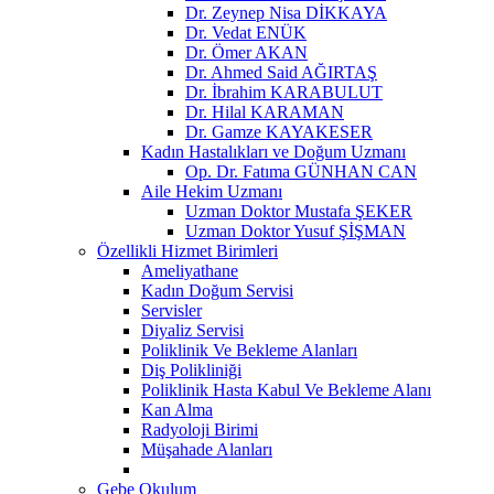
Dr. Zeynep Nisa DİKKAYA
Dr. Vedat ENÜK
Dr. Ömer AKAN
Dr. Ahmed Said AĞIRTAŞ
Dr. İbrahim KARABULUT
Dr. Hilal KARAMAN
Dr. Gamze KAYAKESER
Kadın Hastalıkları ve Doğum Uzmanı
Op. Dr. Fatıma GÜNHAN CAN
Aile Hekim Uzmanı
Uzman Doktor Mustafa ŞEKER
Uzman Doktor Yusuf ŞİŞMAN
Özellikli Hizmet Birimleri
Ameliyathane
Kadın Doğum Servisi
Servisler
Diyaliz Servisi
Poliklinik Ve Bekleme Alanları
Diş Polikliniği
Poliklinik Hasta Kabul Ve Bekleme Alanı
Kan Alma
Radyoloji Birimi
Müşahade Alanları
Gebe Okulum