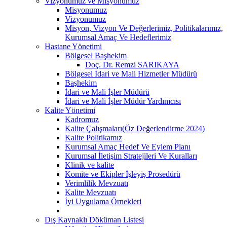
Vizyonumuz ve Misyonumuz
Misyonumuz
Vizyonumuz
Misyon, Vizyon Ve Değerlerimiz, Politikalarımız,
Kurumsal Amaç Ve Hedeflerimiz
Hastane Yönetimi
Bölgesel Başhekim
Doç. Dr. Remzi SARIKAYA
Bölgesel İdari ve Mali Hizmetler Müdürü
Başhekim
İdari ve Mali İşler Müdürü
İdari ve Mali İşler Müdür Yardımcısı
Kalite Yönetimi
Kadromuz
Kalite Çalışmaları(Öz Değerlendirme 2024)
Kalite Politikamız
Kurumsal Amaç Hedef Ve Eylem Planı
Kurumsal İletişim Stratejileri Ve Kuralları
Klinik ve kalite
Komite ve Ekipler İşleyiş Prosedürü
Verimlilik Mevzuatı
Kalite Mevzuatı
İyi Uygulama Örnekleri
Dış Kaynaklı Döküman Listesi