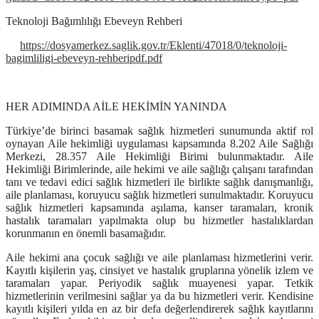
Teknoloji Bağımlılığı Ebeveyn Rehberi
https://dosyamerkez.saglik.gov.tr/Eklenti/47018/0/teknoloji-
bagimliligi-ebeveyn-rehberipdf.pdf
HER ADIMINDA AİLE HEKİMİN YANINDA
Türkiye’de birinci basamak sağlık hizmetleri sunumunda aktif rol
oynayan Aile hekimliği uygulaması kapsamında 8.202 Aile Sağlığı
Merkezi, 28.357 Aile Hekimliği Birimi bulunmaktadır. Aile
Hekimliği Birimlerinde, aile hekimi ve aile sağlığı çalışanı tarafından
tanı ve tedavi edici sağlık hizmetleri ile birlikte sağlık danışmanlığı,
aile planlaması, koruyucu sağlık hizmetleri sunulmaktadır. Koruyucu
sağlık hizmetleri kapsamında aşılama, kanser taramaları, kronik
hastalık taramaları yapılmakta olup bu hizmetler hastalıklardan
korunmanın en önemli basamağıdır.
Aile hekimi ana çocuk sağlığı ve aile planlaması hizmetlerini verir.
Kayıtlı kişilerin yaş, cinsiyet ve hastalık gruplarına yönelik izlem ve
taramaları yapar. Periyodik sağlık muayenesi yapar. Tetkik
hizmetlerinin verilmesini sağlar ya da bu hizmetleri verir. Kendisine
kayıtlı kişileri yılda en az bir defa değerlendirerek sağlık kayıtlarını