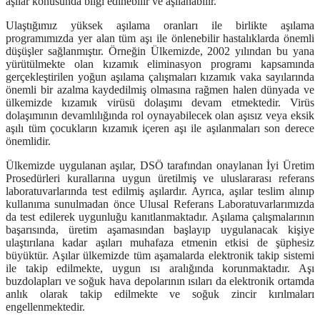
aşılar konusunda bilgi edinebilir ve aşılanabilir.
Ulaştığımız yüksek aşılama oranları ile birlikte aşılama
programımızda yer alan tüm aşı ile önlenebilir hastalıklarda önemli
düşüşler sağlanmıştır. Örneğin Ülkemizde, 2002 yılından bu yana
yürütülmekte olan kızamık eliminasyon programı kapsamında
gerçekleştirilen yoğun aşılama çalışmaları kızamık vaka sayılarında
önemli bir azalma kaydedilmiş olmasına rağmen halen dünyada ve
ülkemizde kızamık virüsü dolaşımı devam etmektedir. Virüs
dolaşımının devamlılığında rol oynayabilecek olan aşısız veya eksik
aşılı tüm çocukların kızamık içeren aşı ile aşılanmaları son derece
önemlidir.
Ülkemizde uygulanan aşılar, DSÖ tarafından onaylanan İyi Üretim
Prosedürleri kurallarına uygun üretilmiş ve uluslararası referans
laboratuvarlarında test edilmiş aşılardır. Ayrıca, aşılar teslim alınıp
kullanıma sunulmadan önce Ulusal Referans Laboratuvarlarımızda
da test edilerek uygunluğu kanıtlanmaktadır. Aşılama çalışmalarının
başarısında, üretim aşamasından başlayıp uygulanacak kişiye
ulaştırılana kadar aşıları muhafaza etmenin etkisi de şüphesiz
büyüktür. Aşılar ülkemizde tüm aşamalarda elektronik takip sistemi
ile takip edilmekte, uygun ısı aralığında korunmaktadır. Aşı
buzdolapları ve soğuk hava depolarının ısıları da elektronik ortamda
anlık olarak takip edilmekte ve soğuk zincir kırılmaları
engellenmektedir.