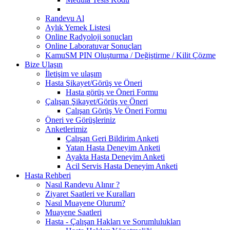
Randevu Al
Aylık Yemek Listesi
Online Radyoloji sonuçları
Online Laboratuvar Sonuçları
KamuSM PIN Oluşturma / Değiştirme / Kilit Çözme
Bize Ulaşın
İletişim ve ulaşım
Hasta Şikayet/Görüş ve Öneri
Hasta görüş ve Öneri Formu
Çalışan Şikayet/Görüş ve Öneri
Çalışan Görüş Ve Öneri Formu
Öneri ve Görüşleriniz
Anketlerimiz
Çalışan Geri Bildirim Anketi
Yatan Hasta Deneyim Anketi
Ayakta Hasta Deneyim Anketi
Acil Servis Hasta Deneyim Anketi
Hasta Rehberi
Nasıl Randevu Alınır ?
Ziyaret Saatleri ve Kuralları
Nasıl Muayene Olurum?
Muayene Saatleri
Hasta - Çalışan Hakları ve Sorumlulukları