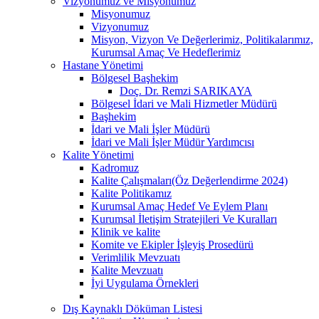
Vizyonumuz ve Misyonumuz
Misyonumuz
Vizyonumuz
Misyon, Vizyon Ve Değerlerimiz, Politikalarımız,
Kurumsal Amaç Ve Hedeflerimiz
Hastane Yönetimi
Bölgesel Başhekim
Doç. Dr. Remzi SARIKAYA
Bölgesel İdari ve Mali Hizmetler Müdürü
Başhekim
İdari ve Mali İşler Müdürü
İdari ve Mali İşler Müdür Yardımcısı
Kalite Yönetimi
Kadromuz
Kalite Çalışmaları(Öz Değerlendirme 2024)
Kalite Politikamız
Kurumsal Amaç Hedef Ve Eylem Planı
Kurumsal İletişim Stratejileri Ve Kuralları
Klinik ve kalite
Komite ve Ekipler İşleyiş Prosedürü
Verimlilik Mevzuatı
Kalite Mevzuatı
İyi Uygulama Örnekleri
Dış Kaynaklı Döküman Listesi