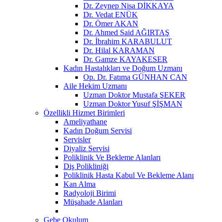
Dr. Zeynep Nisa DİKKAYA
Dr. Vedat ENÜK
Dr. Ömer AKAN
Dr. Ahmed Said AĞIRTAŞ
Dr. İbrahim KARABULUT
Dr. Hilal KARAMAN
Dr. Gamze KAYAKESER
Kadın Hastalıkları ve Doğum Uzmanı
Op. Dr. Fatıma GÜNHAN CAN
Aile Hekim Uzmanı
Uzman Doktor Mustafa ŞEKER
Uzman Doktor Yusuf ŞİŞMAN
Özellikli Hizmet Birimleri
Ameliyathane
Kadın Doğum Servisi
Servisler
Diyaliz Servisi
Poliklinik Ve Bekleme Alanları
Diş Polikliniği
Poliklinik Hasta Kabul Ve Bekleme Alanı
Kan Alma
Radyoloji Birimi
Müşahade Alanları
Gebe Okulum