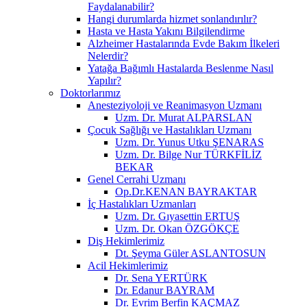
Faydalanabilir?
Hangi durumlarda hizmet sonlandırılır?
Hasta ve Hasta Yakını Bilgilendirme
Alzheimer Hastalarında Evde Bakım İlkeleri
Nelerdir?
Yatağa Bağımlı Hastalarda Beslenme Nasıl
Yapılır?
Doktorlarımız
Anesteziyoloji ve Reanimasyon Uzmanı
Uzm. Dr. Murat ALPARSLAN
Çocuk Sağlığı ve Hastalıkları Uzmanı
Uzm. Dr. Yunus Utku ŞENARAS
Uzm. Dr. Bilge Nur TÜRKFİLİZ
BEKAR
Genel Cerrahi Uzmanı
Op.Dr.KENAN BAYRAKTAR
İç Hastalıkları Uzmanları
Uzm. Dr. Gıyasettin ERTUŞ
Uzm. Dr. Okan ÖZGÖKÇE
Diş Hekimlerimiz
Dt. Şeyma Güler ASLANTOSUN
Acil Hekimlerimiz
Dr. Sena YERTÜRK
Dr. Edanur BAYRAM
Dr. Evrim Berfin KAÇMAZ