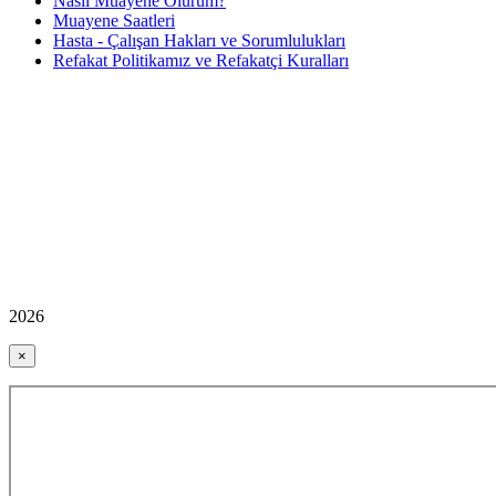
Nasıl Muayene Olurum?
Muayene Saatleri
Hasta - Çalışan Hakları ve Sorumlulukları
Refakat Politikamız ve Refakatçi Kuralları
2026
×