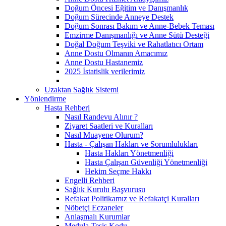
Doğum Öncesi Eğitim ve Danışmanlık
Doğum Sürecinde Anneye Destek
Doğum Sonrası Bakım ve Anne-Bebek Teması
Emzirme Danışmanlığı ve Anne Sütü Desteği
Doğal Doğum Teşviki ve Rahatlatıcı Ortam
Anne Dostu Olmanın Amacımız
Anne Dostu Hastanemiz
2025 İstatislik verilerimiz
Uzaktan Sağlık Sistemi
Yönlendirme
Hasta Rehberi
Nasıl Randevu Alınır ?
Ziyaret Saatleri ve Kuralları
Nasıl Muayene Olurum?
Hasta - Çalışan Hakları ve Sorumlulukları
Hasta Hakları Yönetmenliği
Hasta Çalışan Güvenliği Yönetmenliği
Hekim Seçme Hakkı
Engelli Rehberi
Sağlık Kurulu Başvurusu
Refakat Politikamız ve Refakatçi Kuralları
Nöbetçi Eczaneler
Anlaşmalı Kurumlar
Medula Tesis Kodu