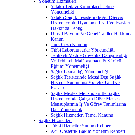
Yönetim Hizmetleri
Yataklı Tedavi Kurumları İşletme
Yönetmeliği
Yataklı Sağlık Tesislerinde Acil Servis
Hizmetlerinin Uygulama Usul Ve Esasları
Hakkında Tebliğ
Ulusal Bayram Ve Genel Tatiller Hakkında
Kanun
Türk Ceza Kanunu
Tıbbi Laboratuvarlar Yönetmeliği
Tehlikeli Madde Güvenlik Danışmanlığı
Ve Tehlikeli Mal Taşımacılığı Sürücü
Eğitimi Yönetmeliği
Sağlık Uzmanlığı Yönetmeliği
Sağlık Tesislerinde Mesai Dışı Sağlık
Hizmeti Sunumuna Yönelik Usul ve
Esaslar
Sağlık Meslek Mensupları İle Sağlık
Hizmetlerinde Çalışan Diğer Meslek
Mensuplarının İş Ve Görev Tanımlarına
Dair Yönetmelik
Sağlık Hizmetleri Temel Kanunu
Sağlık Hizmetleri
Tıbbi Hizmetler Sunum Rehberi
Acil Obstetrik Bakım Yönetim Rehberi