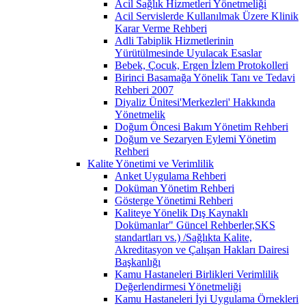
Acil Sağlık Hizmetleri Yönetmeliği
Acil Servislerde Kullanılmak Üzere Klinik
Karar Verme Rehberi
Adli Tabiplik Hizmetlerinin
Yürütülmesinde Uyulacak Esaslar
Bebek, Çocuk, Ergen İzlem Protokolleri
Birinci Basamağa Yönelik Tanı ve Tedavi
Rehberi 2007
Diyaliz Ünitesi'Merkezleri' Hakkında
Yönetmelik
Doğum Öncesi Bakım Yönetim Rehberi
Doğum ve Sezaryen Eylemi Yönetim
Rehberi
Kalite Yönetimi ve Verimlilik
Anket Uygulama Rehberi
Doküman Yönetim Rehberi
Gösterge Yönetimi Rehberi
Kaliteye Yönelik Dış Kaynaklı
Dokümanlar" Güncel Rehberler,SKS
standartları vs.) /Sağlıkta Kalite,
Akreditasyon ve Çalışan Hakları Dairesi
Başkanlığı
Kamu Hastaneleri Birlikleri Verimlilik
Değerlendirmesi Yönetmeliği
Kamu Hastaneleri İyi Uygulama Örnekleri