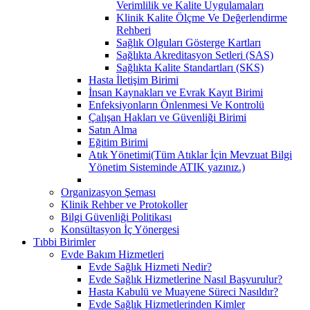
Verimlilik ve Kalite Uygulamaları
Klinik Kalite Ölçme Ve Değerlendirme
Rehberi
Sağlık Olguları Gösterge Kartları
Sağlıkta Akreditasyon Setleri (SAS)
Sağlıkta Kalite Standartları (SKS)
Hasta İletişim Birimi
İnsan Kaynakları ve Evrak Kayıt Birimi
Enfeksiyonların Önlenmesi Ve Kontrolü
Çalışan Hakları ve Güvenliği Birimi
Satın Alma
Eğitim Birimi
Atık Yönetimi(Tüm Atıklar İçin Mevzuat Bilgi
Yönetim Sisteminde ATIK yazınız.)
Organizasyon Şeması
Klinik Rehber ve Protokoller
Bilgi Güvenliği Politikası
Konsültasyon İç Yönergesi
Tıbbi Birimler
Evde Bakım Hizmetleri
Evde Sağlık Hizmeti Nedir?
Evde Sağlık Hizmetlerine Nasıl Başvurulur?
Hasta Kabulü ve Muayene Süreci Nasıldır?
Evde Sağlık Hizmetlerinden Kimler