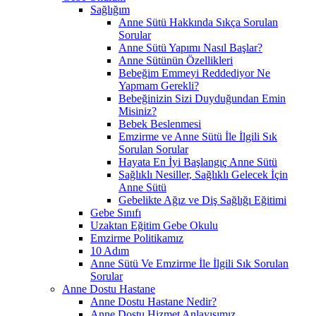
Sağlığım
Anne Sütü Hakkında Sıkça Sorulan
Sorular
Anne Sütü Yapımı Nasıl Başlar?
Anne Sütünün Özellikleri
Bebeğim Emmeyi Reddediyor Ne
Yapmam Gerekli?
Bebeğinizin Sizi Duyduğundan Emin
Misiniz?
Bebek Beslenmesi
Emzirme ve Anne Sütü İle İlgili Sık
Sorulan Sorular
Hayata En İyi Başlangıç Anne Sütü
Sağlıklı Nesiller, Sağlıklı Gelecek İçin
Anne Sütü
Gebelikte Ağız ve Diş Sağlığı Eğitimi
Gebe Sınıfı
Uzaktan Eğitim Gebe Okulu
Emzirme Politikamız
10 Adım
Anne Sütü Ve Emzirme İle İlgili Sık Sorulan
Sorular
Anne Dostu Hastane
Anne Dostu Hastane Nedir?
Anne Dostu Hizmet Anlayışımız