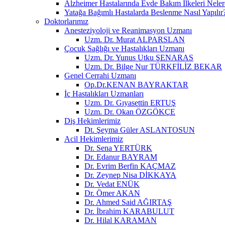
Alzheimer Hastalarında Evde Bakım İlkeleri Neler
Yatağa Bağımlı Hastalarda Beslenme Nasıl Yapılır
Doktorlarımız
Anesteziyoloji ve Reanimasyon Uzmanı
Uzm. Dr. Murat ALPARSLAN
Çocuk Sağlığı ve Hastalıkları Uzmanı
Uzm. Dr. Yunus Utku ŞENARAS
Uzm. Dr. Bilge Nur TÜRKFİLİZ BEKAR
Genel Cerrahi Uzmanı
Op.Dr.KENAN BAYRAKTAR
İç Hastalıkları Uzmanları
Uzm. Dr. Gıyasettin ERTUŞ
Uzm. Dr. Okan ÖZGÖKÇE
Diş Hekimlerimiz
Dt. Şeyma Güler ASLANTOSUN
Acil Hekimlerimiz
Dr. Sena YERTÜRK
Dr. Edanur BAYRAM
Dr. Evrim Berfin KAÇMAZ
Dr. Zeynep Nisa DİKKAYA
Dr. Vedat ENÜK
Dr. Ömer AKAN
Dr. Ahmed Said AĞIRTAŞ
Dr. İbrahim KARABULUT
Dr. Hilal KARAMAN