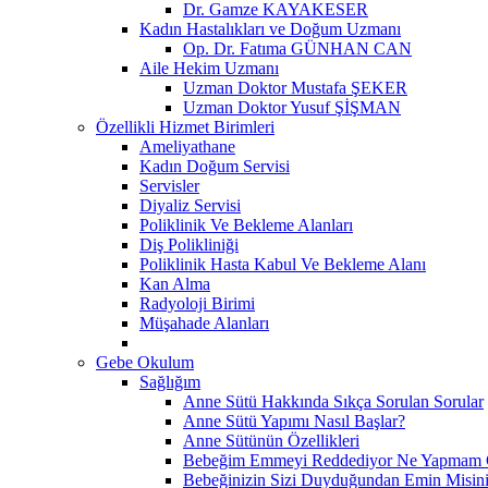
Dr. Gamze KAYAKESER
Kadın Hastalıkları ve Doğum Uzmanı
Op. Dr. Fatıma GÜNHAN CAN
Aile Hekim Uzmanı
Uzman Doktor Mustafa ŞEKER
Uzman Doktor Yusuf ŞİŞMAN
Özellikli Hizmet Birimleri
Ameliyathane
Kadın Doğum Servisi
Servisler
Diyaliz Servisi
Poliklinik Ve Bekleme Alanları
Diş Polikliniği
Poliklinik Hasta Kabul Ve Bekleme Alanı
Kan Alma
Radyoloji Birimi
Müşahade Alanları
Gebe Okulum
Sağlığım
Anne Sütü Hakkında Sıkça Sorulan Sorular
Anne Sütü Yapımı Nasıl Başlar?
Anne Sütünün Özellikleri
Bebeğim Emmeyi Reddediyor Ne Yapmam G
Bebeğinizin Sizi Duyduğundan Emin Misin