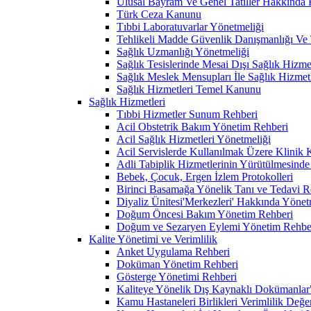
Ulusal Bayram Ve Genel Tatiller Hakkında
Türk Ceza Kanunu
Tıbbi Laboratuvarlar Yönetmeliği
Tehlikeli Madde Güvenlik Danışmanlığı Ve T
Sağlık Uzmanlığı Yönetmeliği
Sağlık Tesislerinde Mesai Dışı Sağlık Hizm
Sağlık Meslek Mensupları İle Sağlık Hizmet
Sağlık Hizmetleri Temel Kanunu
Sağlık Hizmetleri
Tıbbi Hizmetler Sunum Rehberi
Acil Obstetrik Bakım Yönetim Rehberi
Acil Sağlık Hizmetleri Yönetmeliği
Acil Servislerde Kullanılmak Üzere Klinik
Adli Tabiplik Hizmetlerinin Yürütülmesinde
Bebek, Çocuk, Ergen İzlem Protokolleri
Birinci Basamağa Yönelik Tanı ve Tedavi R
Diyaliz Ünitesi'Merkezleri' Hakkında Yönet
Doğum Öncesi Bakım Yönetim Rehberi
Doğum ve Sezaryen Eylemi Yönetim Rehbe
Kalite Yönetimi ve Verimlilik
Anket Uygulama Rehberi
Doküman Yönetim Rehberi
Gösterge Yönetimi Rehberi
Kaliteye Yönelik Dış Kaynaklı Dokümanlar" G
Kamu Hastaneleri Birlikleri Verimlilik Değe