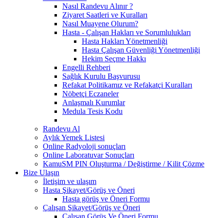
Nasıl Randevu Alınır ?
Ziyaret Saatleri ve Kuralları
Nasıl Muayene Olurum?
Hasta - Çalışan Hakları ve Sorumlulukları
Hasta Hakları Yönetmenliği
Hasta Çalışan Güvenliği Yönetmenliği
Hekim Seçme Hakkı
Engelli Rehberi
Sağlık Kurulu Başvurusu
Refakat Politikamız ve Refakatçi Kuralları
Nöbetçi Eczaneler
Anlaşmalı Kurumlar
Medula Tesis Kodu
Randevu Al
Aylık Yemek Listesi
Online Radyoloji sonuçları
Online Laboratuvar Sonuçları
KamuSM PIN Oluşturma / Değiştirme / Kilit Çözme
Bize Ulaşın
İletişim ve ulaşım
Hasta Şikayet/Görüş ve Öneri
Hasta görüş ve Öneri Formu
Çalışan Şikayet/Görüş ve Öneri
Çalışan Görüş Ve Öneri Formu