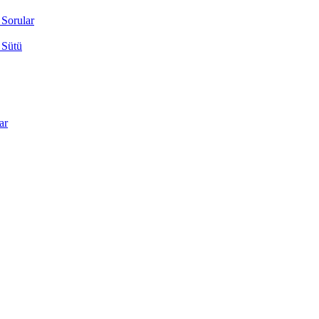
 Sorular
 Sütü
ar