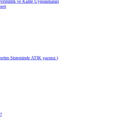
rimlilik ve Kalite Uygulamaları
beri
netim Sisteminde ATIK yazınız.)
r?