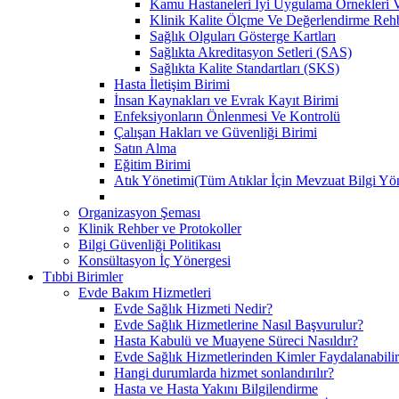
Kamu Hastaneleri İyi Uygulama Örnekleri Ve
Klinik Kalite Ölçme Ve Değerlendirme Reh
Sağlık Olguları Gösterge Kartları
Sağlıkta Akreditasyon Setleri (SAS)
Sağlıkta Kalite Standartları (SKS)
Hasta İletişim Birimi
İnsan Kaynakları ve Evrak Kayıt Birimi
Enfeksiyonların Önlenmesi Ve Kontrolü
Çalışan Hakları ve Güvenliği Birimi
Satın Alma
Eğitim Birimi
Atık Yönetimi(Tüm Atıklar İçin Mevzuat Bilgi Yö
Organizasyon Şeması
Klinik Rehber ve Protokoller
Bilgi Güvenliği Politikası
Konsültasyon İç Yönergesi
Tıbbi Birimler
Evde Bakım Hizmetleri
Evde Sağlık Hizmeti Nedir?
Evde Sağlık Hizmetlerine Nasıl Başvurulur?
Hasta Kabulü ve Muayene Süreci Nasıldır?
Evde Sağlık Hizmetlerinden Kimler Faydalanabili
Hangi durumlarda hizmet sonlandırılır?
Hasta ve Hasta Yakını Bilgilendirme