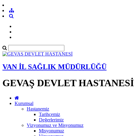
VAN İL SAĞLIK MÜDÜRLÜĞÜ
GEVAŞ DEVLET HASTANESİ
Kurumsal
Hastanemiz
Tarihçemiz
Değerlerimiz
Vizyonumuz ve Misyonumuz
Misyonumuz