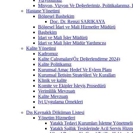
Vizyonumuz
Misyon, Vizyon Ve Değerlerimiz, Politikalarımız
Hastane Yönetimi
Bölgesel Başhekim
Doç. Dr. Remzi SARIKAYA
Bölgesel İdari ve Mali Hizmetler Müdürü
Başhekim
İdari ve Mali İşler Müdürü
İdari ve Mali İşler Müdür Yardımcısı
Kalite Yönetimi
Kadromuz
Kalite Çalışmaları(Öz Değerlendirme 2024)
Kalite Politikamız
Kurumsal Amaç Hedef Ve Eylem Planı
Kurumsal İletişim Stratejileri Ve Kuralları
Klinik ve kalite
Komite ve Ekipler İşleyiş Prosedürü
Verimlilik Mevzuatı
Kalite Mevzuatı
İyi Uygulama Örnekleri
Dış Kaynaklı Döküman Listesi
Yönetim Hizmetleri
Yataklı Tedavi Kurumları İşletme Yönetmeli
Yataklı Sağlık Tesislerinde Acil Servis Hiz