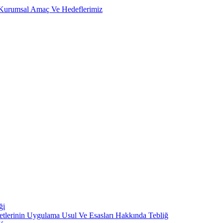
, Kurumsal Amaç Ve Hedeflerimiz
ği
metlerinin Uygulama Usul Ve Esasları Hakkında Tebliğ