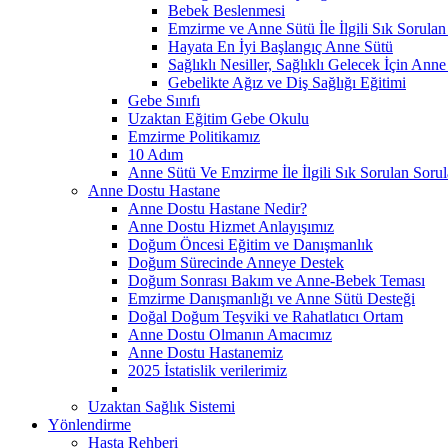
Bebek Beslenmesi
Emzirme ve Anne Sütü İle İlgili Sık Sorulan
Hayata En İyi Başlangıç Anne Sütü
Sağlıklı Nesiller, Sağlıklı Gelecek İçin Anne
Gebelikte Ağız ve Diş Sağlığı Eğitimi
Gebe Sınıfı
Uzaktan Eğitim Gebe Okulu
Emzirme Politikamız
10 Adım
Anne Sütü Ve Emzirme İle İlgili Sık Sorulan Sorul
Anne Dostu Hastane
Anne Dostu Hastane Nedir?
Anne Dostu Hizmet Anlayışımız
Doğum Öncesi Eğitim ve Danışmanlık
Doğum Sürecinde Anneye Destek
Doğum Sonrası Bakım ve Anne-Bebek Teması
Emzirme Danışmanlığı ve Anne Sütü Desteği
Doğal Doğum Teşviki ve Rahatlatıcı Ortam
Anne Dostu Olmanın Amacımız
Anne Dostu Hastanemiz
2025 İstatislik verilerimiz
Uzaktan Sağlık Sistemi
Yönlendirme
Hasta Rehberi