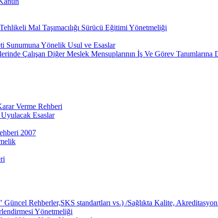
 Kanun
ehlikeli Mal Taşımacılığı Sürücü Eğitimi Yönetmeliği
eti Sunumuna Yönelik Usul ve Esaslar
lerinde Çalışan Diğer Meslek Mensuplarının İş Ve Görev Tanımlarına 
 Karar Verme Rehberi
 Uyulacak Esaslar
ehberi 2007
melik
ri
üncel Rehberler,SKS standartları vs.) /Sağlıkta Kalite, Akreditasyon 
rlendirmesi Yönetmeliği