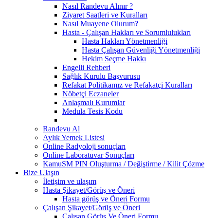
Nasıl Randevu Alınır ?
Ziyaret Saatleri ve Kuralları
Nasıl Muayene Olurum?
Hasta - Çalışan Hakları ve Sorumlulukları
Hasta Hakları Yönetmenliği
Hasta Çalışan Güvenliği Yönetmenliği
Hekim Seçme Hakkı
Engelli Rehberi
Sağlık Kurulu Başvurusu
Refakat Politikamız ve Refakatçi Kuralları
Nöbetçi Eczaneler
Anlaşmalı Kurumlar
Medula Tesis Kodu
Randevu Al
Aylık Yemek Listesi
Online Radyoloji sonuçları
Online Laboratuvar Sonuçları
KamuSM PIN Oluşturma / Değiştirme / Kilit Çözme
Bize Ulaşın
İletişim ve ulaşım
Hasta Şikayet/Görüş ve Öneri
Hasta görüş ve Öneri Formu
Çalışan Şikayet/Görüş ve Öneri
Çalışan Görüş Ve Öneri Formu