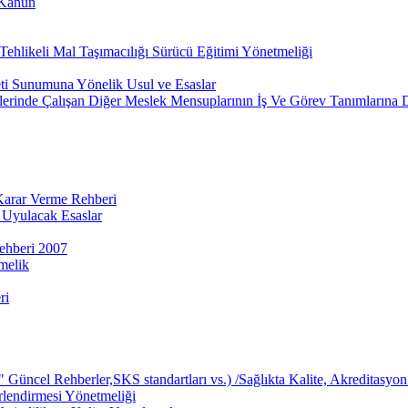
 Kanun
ehlikeli Mal Taşımacılığı Sürücü Eğitimi Yönetmeliği
eti Sunumuna Yönelik Usul ve Esaslar
lerinde Çalışan Diğer Meslek Mensuplarının İş Ve Görev Tanımlarına 
 Karar Verme Rehberi
 Uyulacak Esaslar
ehberi 2007
melik
ri
üncel Rehberler,SKS standartları vs.) /Sağlıkta Kalite, Akreditasyon 
rlendirmesi Yönetmeliği