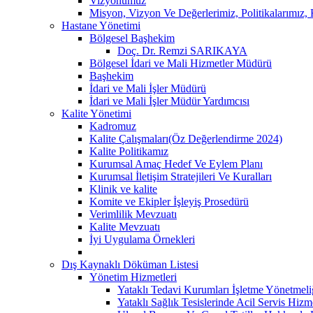
Vizyonumuz
Misyon, Vizyon Ve Değerlerimiz, Politikalarımız
Hastane Yönetimi
Bölgesel Başhekim
Doç. Dr. Remzi SARIKAYA
Bölgesel İdari ve Mali Hizmetler Müdürü
Başhekim
İdari ve Mali İşler Müdürü
İdari ve Mali İşler Müdür Yardımcısı
Kalite Yönetimi
Kadromuz
Kalite Çalışmaları(Öz Değerlendirme 2024)
Kalite Politikamız
Kurumsal Amaç Hedef Ve Eylem Planı
Kurumsal İletişim Stratejileri Ve Kuralları
Klinik ve kalite
Komite ve Ekipler İşleyiş Prosedürü
Verimlilik Mevzuatı
Kalite Mevzuatı
İyi Uygulama Örnekleri
Dış Kaynaklı Döküman Listesi
Yönetim Hizmetleri
Yataklı Tedavi Kurumları İşletme Yönetmeli
Yataklı Sağlık Tesislerinde Acil Servis Hiz