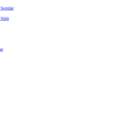
 Sorular
 Sütü
ar