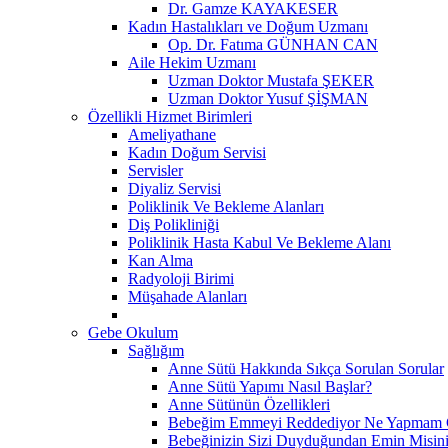
Dr. Gamze KAYAKESER
Kadın Hastalıkları ve Doğum Uzmanı
Op. Dr. Fatıma GÜNHAN CAN
Aile Hekim Uzmanı
Uzman Doktor Mustafa ŞEKER
Uzman Doktor Yusuf ŞİŞMAN
Özellikli Hizmet Birimleri
Ameliyathane
Kadın Doğum Servisi
Servisler
Diyaliz Servisi
Poliklinik Ve Bekleme Alanları
Diş Polikliniği
Poliklinik Hasta Kabul Ve Bekleme Alanı
Kan Alma
Radyoloji Birimi
Müşahade Alanları
Gebe Okulum
Sağlığım
Anne Sütü Hakkında Sıkça Sorulan Sorular
Anne Sütü Yapımı Nasıl Başlar?
Anne Sütünün Özellikleri
Bebeğim Emmeyi Reddediyor Ne Yapmam G
Bebeğinizin Sizi Duyduğundan Emin Misin