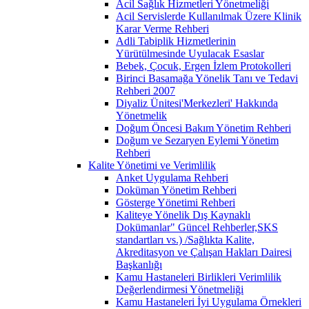
Acil Sağlık Hizmetleri Yönetmeliği
Acil Servislerde Kullanılmak Üzere Klinik
Karar Verme Rehberi
Adli Tabiplik Hizmetlerinin
Yürütülmesinde Uyulacak Esaslar
Bebek, Çocuk, Ergen İzlem Protokolleri
Birinci Basamağa Yönelik Tanı ve Tedavi
Rehberi 2007
Diyaliz Ünitesi'Merkezleri' Hakkında
Yönetmelik
Doğum Öncesi Bakım Yönetim Rehberi
Doğum ve Sezaryen Eylemi Yönetim
Rehberi
Kalite Yönetimi ve Verimlilik
Anket Uygulama Rehberi
Doküman Yönetim Rehberi
Gösterge Yönetimi Rehberi
Kaliteye Yönelik Dış Kaynaklı
Dokümanlar" Güncel Rehberler,SKS
standartları vs.) /Sağlıkta Kalite,
Akreditasyon ve Çalışan Hakları Dairesi
Başkanlığı
Kamu Hastaneleri Birlikleri Verimlilik
Değerlendirmesi Yönetmeliği
Kamu Hastaneleri İyi Uygulama Örnekleri