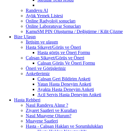
Randevu Al
Aylık Yemek Listesi
Online Radyoloji sonuçları
Online Laboratuvar Sonuçları
KamuSM PIN Oluşturma / Değiştirme / Kilit Çözme
Bize Ulaşın
İletişim ve ulaşım
Hasta Şikayet/Görüş ve Öneri
Hasta görüş ve Öneri Formu
Çalışan Şikayet/Görüş ve Öneri
Çalışan Görüş Ve Öneri Formu
Öneri ve Görüşleriniz
Anketlerimiz
Çalışan Geri Bildirim Anketi
Yatan Hasta Deneyim Anketi
Ayakta Hasta Deneyim Anketi
Acil Servis Hasta Deneyim Anketi
Hasta Rehberi
Nasıl Randevu Alınır ?
Ziyaret Saatleri ve Kuralları
Nasıl Muayene Olurum?
Muayene Saatleri
Hasta - Çalışan Hakları ve Sorumlulukları