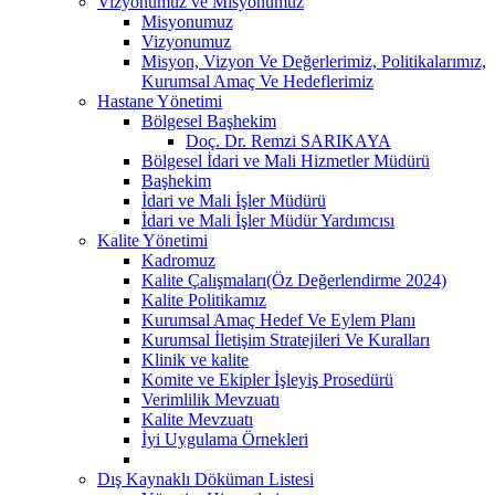
Vizyonumuz ve Misyonumuz
Misyonumuz
Vizyonumuz
Misyon, Vizyon Ve Değerlerimiz, Politikalarımız,
Kurumsal Amaç Ve Hedeflerimiz
Hastane Yönetimi
Bölgesel Başhekim
Doç. Dr. Remzi SARIKAYA
Bölgesel İdari ve Mali Hizmetler Müdürü
Başhekim
İdari ve Mali İşler Müdürü
İdari ve Mali İşler Müdür Yardımcısı
Kalite Yönetimi
Kadromuz
Kalite Çalışmaları(Öz Değerlendirme 2024)
Kalite Politikamız
Kurumsal Amaç Hedef Ve Eylem Planı
Kurumsal İletişim Stratejileri Ve Kuralları
Klinik ve kalite
Komite ve Ekipler İşleyiş Prosedürü
Verimlilik Mevzuatı
Kalite Mevzuatı
İyi Uygulama Örnekleri
Dış Kaynaklı Döküman Listesi