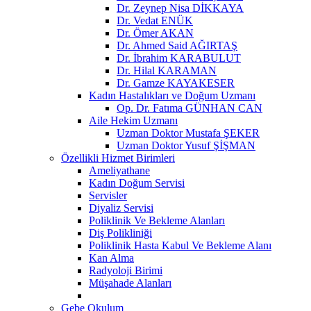
Dr. Zeynep Nisa DİKKAYA
Dr. Vedat ENÜK
Dr. Ömer AKAN
Dr. Ahmed Said AĞIRTAŞ
Dr. İbrahim KARABULUT
Dr. Hilal KARAMAN
Dr. Gamze KAYAKESER
Kadın Hastalıkları ve Doğum Uzmanı
Op. Dr. Fatıma GÜNHAN CAN
Aile Hekim Uzmanı
Uzman Doktor Mustafa ŞEKER
Uzman Doktor Yusuf ŞİŞMAN
Özellikli Hizmet Birimleri
Ameliyathane
Kadın Doğum Servisi
Servisler
Diyaliz Servisi
Poliklinik Ve Bekleme Alanları
Diş Polikliniği
Poliklinik Hasta Kabul Ve Bekleme Alanı
Kan Alma
Radyoloji Birimi
Müşahade Alanları
Gebe Okulum