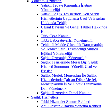
Yönetim Hizmetleri
Yataklı Tedavi Kurumları İşletme
Yönetmeliği
Yataklı Sağlık Tesislerinde Acil Servis
Hizmetlerinin Uygulama Usul Ve Esasları
Hakkında Tebliğ
Ulusal Bayram Ve Genel Tatiller Hakkında
Kanun
Türk Ceza Kanunu
Tıbbi Laboratuvarlar Yönetmeliği
Tehlikeli Madde Güvenlik Danışmanlığı
Ve Tehlikeli Mal Taşımacılığı Sürücü
Eğitimi Yönetmeliği
Sağlık Uzmanlığı Yönetmeliği
Sağlık Tesislerinde Mesai Dışı Sağlık
Hizmeti Sunumuna Yönelik Usul ve
Esaslar
Sağlık Meslek Mensupları İle Sağlık
Hizmetlerinde Çalışan Diğer Meslek
Mensuplarının İş Ve Görev Tanımlarına
Dair Yönetmelik
Sağlık Hizmetleri Temel Kanunu
Sağlık Hizmetleri
Tıbbi Hizmetler Sunum Rehberi
Acil Obstetrik Bakım Yönetim Rehberi