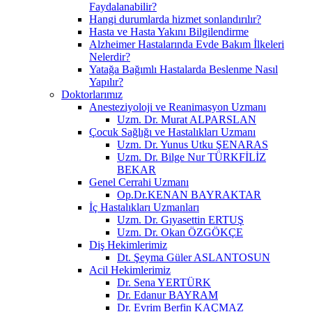
Faydalanabilir?
Hangi durumlarda hizmet sonlandırılır?
Hasta ve Hasta Yakını Bilgilendirme
Alzheimer Hastalarında Evde Bakım İlkeleri
Nelerdir?
Yatağa Bağımlı Hastalarda Beslenme Nasıl
Yapılır?
Doktorlarımız
Anesteziyoloji ve Reanimasyon Uzmanı
Uzm. Dr. Murat ALPARSLAN
Çocuk Sağlığı ve Hastalıkları Uzmanı
Uzm. Dr. Yunus Utku ŞENARAS
Uzm. Dr. Bilge Nur TÜRKFİLİZ
BEKAR
Genel Cerrahi Uzmanı
Op.Dr.KENAN BAYRAKTAR
İç Hastalıkları Uzmanları
Uzm. Dr. Gıyasettin ERTUŞ
Uzm. Dr. Okan ÖZGÖKÇE
Diş Hekimlerimiz
Dt. Şeyma Güler ASLANTOSUN
Acil Hekimlerimiz
Dr. Sena YERTÜRK
Dr. Edanur BAYRAM
Dr. Evrim Berfin KAÇMAZ