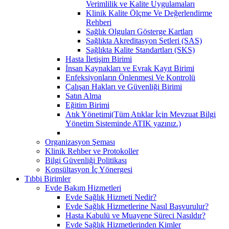
Verimlilik ve Kalite Uygulamaları
Klinik Kalite Ölçme Ve Değerlendirme
Rehberi
Sağlık Olguları Gösterge Kartları
Sağlıkta Akreditasyon Setleri (SAS)
Sağlıkta Kalite Standartları (SKS)
Hasta İletişim Birimi
İnsan Kaynakları ve Evrak Kayıt Birimi
Enfeksiyonların Önlenmesi Ve Kontrolü
Çalışan Hakları ve Güvenliği Birimi
Satın Alma
Eğitim Birimi
Atık Yönetimi(Tüm Atıklar İçin Mevzuat Bilgi
Yönetim Sisteminde ATIK yazınız.)
Organizasyon Şeması
Klinik Rehber ve Protokoller
Bilgi Güvenliği Politikası
Konsültasyon İç Yönergesi
Tıbbi Birimler
Evde Bakım Hizmetleri
Evde Sağlık Hizmeti Nedir?
Evde Sağlık Hizmetlerine Nasıl Başvurulur?
Hasta Kabulü ve Muayene Süreci Nasıldır?
Evde Sağlık Hizmetlerinden Kimler