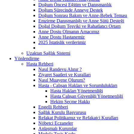
Doğum Öncesi Eğitim ve Danışmanlık
Doğum Sürecinde Anneye Destek
Doğum Sonrası Bakım ve Anne-Bebek Teması
Emzirme Danışmanlığı ve Anne Sütü Desteği
Doğal Doğum Teşviki ve Rahatlatıcı Ortam
Anne Dostu Olmanın Amacımız
Anne Dostu Hastanemiz
2025 İstatislik verilerimiz
Uzaktan Sağlık Sistemi
Yönlendirme
Hasta Rehberi
Nasıl Randevu Alınır ?
Ziyaret Saatleri ve Kuralları
Nasıl Muayene Olurum?
Hasta - Çalışan Hakları ve Sorumlulukları
Hasta Hakları Yönetmenliği
Hasta Çalışan Güvenliği Yönetmenliği
Hekim Seçme Hakkı
Engelli Rehberi
Sağlık Kurulu Başvurusu
Refakat Politikamız ve Refakatçi Kuralları
Nöbetçi Eczaneler
Anlaşmalı Kurumlar
Medula Tesis Kodu