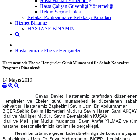
Hasta Hakları Yönetmeliği
Hasta Çalışan Güvenliği Yönetmeliği
Hekim Seçme Hakkı
Refakat Politikamız ve Refakatçi Kuralları
Hizmet Binamız
HASTANE BİNAMIZ
Hastanemizde Ebe ve Hemşireler ...
Hastanemizde Ebe ve Hemşireler Günü Münasebeti ile Sabah Kahvaltısı
Programı Düzenlendi
14 Mayıs 2019
Gevaş Devlet Hastanemiz tarafından düzenlenen
Hemşireler ve Ebeler günü münasebeti ile düzenlenen sabah
kahvaltısı, Hastanemiz Başhekimi Sayın Uzm. Dr. Abdurrahman
BİÇER,
Sağlık Bakım Hizmetleri Müdürü Sayın Hasan Sami AKÇAY,
İdari ve Mali İşler Müdürü Sayın Zeynalabidin KUŞAK,
İdari ve Mali İşler Müdür Yardımcısı Sayın Arafat YILMAZ ve tüm
hastane personellerimizin katılımı ile gerçekleşti.
Neşeli bir ortamda geçen kahvaltı etkinliğinde konuşma yapan
Başhekimimiz Uzm. Dr. Sayın Abdurrahman BİÇER, “hepiniz hoş