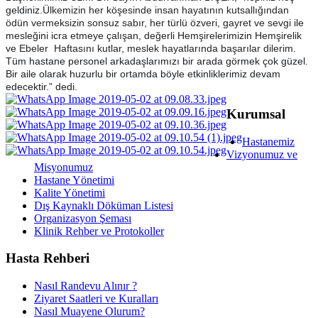
geldiniz.
Ülkemizin her köşesinde insan hayatının kutsallığından
ödün vermeksizin sonsuz sabır, her türlü özveri, gayret ve sevgi ile
mesleğini icra etmeye çalışan, değerli Hemşirelerimizin Hemşirelik
ve Ebeler Haftasını kutlar, meslek hayatlarında başarılar dilerim.
Tüm hastane personel arkadaşlarımızı bir arada görmek çok güzel.
Bir aile olarak huzurlu bir ortamda böyle etkinliklerimiz devam
edecektir.” dedi.
Kurumsal
Hastanemiz
Vizyonumuz ve
Misyonumuz
Hastane Yönetimi
Kalite Yönetimi
Dış Kaynaklı Döküman Listesi
Organizasyon Şeması
Klinik Rehber ve Protokoller
Hasta Rehberi
Nasıl Randevu Alınır ?
Ziyaret Saatleri ve Kuralları
Nasıl Muayene Olurum?