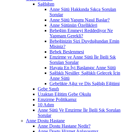
Sağlığım
Anne Sütü Hakkında Sıkça Sorulan
Sorular
Anne Sütü Yapımı Nasıl Başlar?
Anne Sütünün Özellikleri
Bebeğim Emmeyi Reddediyor Ne
Yapmam Gerekli?
Bebeğinizin Sizi Duyduğundan Emin
Misiniz?
Bebek Beslenmesi
Emzirme ve Anne Sütü İle İlgili Sık
Sorulan Sorular
Hayata En İyi Başlangıç Anne Sütü
Sağlıklı Nesiller, Sağlıklı Gelecek İçin
Anne Sütü
Gebelikte Ağız ve Diş Sağlığı Eğitimi
Gebe Sınıfı
Uzaktan Eğitim Gebe Okulu
Emzirme Politikamız
10 Adım
Anne Sütü Ve Emzirme İle İlgili Sık Sorulan
Sorular
Anne Dostu Hastane
Anne Dostu Hastane Nedir?
Anne Dostu Hizmet Anlayışımız