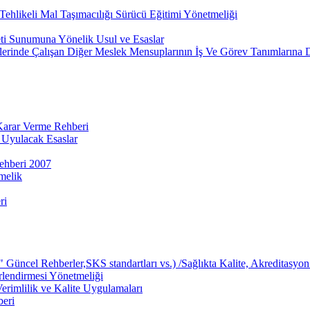
ehlikeli Mal Taşımacılığı Sürücü Eğitimi Yönetmeliği
eti Sunumuna Yönelik Usul ve Esaslar
lerinde Çalışan Diğer Meslek Mensuplarının İş Ve Görev Tanımlarına 
 Karar Verme Rehberi
 Uyulacak Esaslar
ehberi 2007
melik
ri
üncel Rehberler,SKS standartları vs.) /Sağlıkta Kalite, Akreditasyon 
rlendirmesi Yönetmeliği
rimlilik ve Kalite Uygulamaları
beri