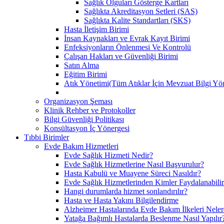
Sağlık Olguları Gösterge Kartları
Sağlıkta Akreditasyon Setleri (SAS)
Sağlıkta Kalite Standartları (SKS)
Hasta İletişim Birimi
İnsan Kaynakları ve Evrak Kayıt Birimi
Enfeksiyonların Önlenmesi Ve Kontrolü
Çalışan Hakları ve Güvenliği Birimi
Satın Alma
Eğitim Birimi
Atık Yönetimi(Tüm Atıklar İçin Mevzuat Bilgi Yö
Organizasyon Şeması
Klinik Rehber ve Protokoller
Bilgi Güvenliği Politikası
Konsültasyon İç Yönergesi
Tıbbi Birimler
Evde Bakım Hizmetleri
Evde Sağlık Hizmeti Nedir?
Evde Sağlık Hizmetlerine Nasıl Başvurulur?
Hasta Kabulü ve Muayene Süreci Nasıldır?
Evde Sağlık Hizmetlerinden Kimler Faydalanabili
Hangi durumlarda hizmet sonlandırılır?
Hasta ve Hasta Yakını Bilgilendirme
Alzheimer Hastalarında Evde Bakım İlkeleri Neler
Yatağa Bağımlı Hastalarda Beslenme Nasıl Yapılır