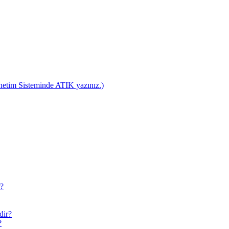
netim Sisteminde ATIK yazınız.)
r?
dir?
?