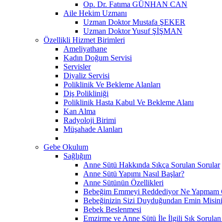
Op. Dr. Fatıma GÜNHAN CAN
Aile Hekim Uzmanı
Uzman Doktor Mustafa ŞEKER
Uzman Doktor Yusuf ŞİŞMAN
Özellikli Hizmet Birimleri
Ameliyathane
Kadın Doğum Servisi
Servisler
Diyaliz Servisi
Poliklinik Ve Bekleme Alanları
Diş Polikliniği
Poliklinik Hasta Kabul Ve Bekleme Alanı
Kan Alma
Radyoloji Birimi
Müşahade Alanları
Gebe Okulum
Sağlığım
Anne Sütü Hakkında Sıkça Sorulan Sorular
Anne Sütü Yapımı Nasıl Başlar?
Anne Sütünün Özellikleri
Bebeğim Emmeyi Reddediyor Ne Yapmam G
Bebeğinizin Sizi Duyduğundan Emin Misin
Bebek Beslenmesi
Emzirme ve Anne Sütü İle İlgili Sık Sorulan