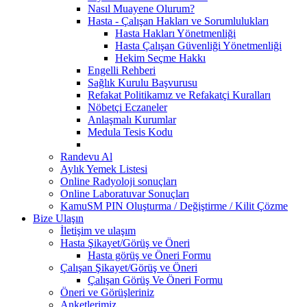
Nasıl Muayene Olurum?
Hasta - Çalışan Hakları ve Sorumlulukları
Hasta Hakları Yönetmenliği
Hasta Çalışan Güvenliği Yönetmenliği
Hekim Seçme Hakkı
Engelli Rehberi
Sağlık Kurulu Başvurusu
Refakat Politikamız ve Refakatçi Kuralları
Nöbetçi Eczaneler
Anlaşmalı Kurumlar
Medula Tesis Kodu
Randevu Al
Aylık Yemek Listesi
Online Radyoloji sonuçları
Online Laboratuvar Sonuçları
KamuSM PIN Oluşturma / Değiştirme / Kilit Çözme
Bize Ulaşın
İletişim ve ulaşım
Hasta Şikayet/Görüş ve Öneri
Hasta görüş ve Öneri Formu
Çalışan Şikayet/Görüş ve Öneri
Çalışan Görüş Ve Öneri Formu
Öneri ve Görüşleriniz
Anketlerimiz