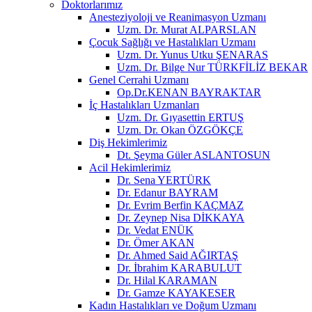
Doktorlarımız
Anesteziyoloji ve Reanimasyon Uzmanı
Uzm. Dr. Murat ALPARSLAN
Çocuk Sağlığı ve Hastalıkları Uzmanı
Uzm. Dr. Yunus Utku ŞENARAS
Uzm. Dr. Bilge Nur TÜRKFİLİZ BEKAR
Genel Cerrahi Uzmanı
Op.Dr.KENAN BAYRAKTAR
İç Hastalıkları Uzmanları
Uzm. Dr. Gıyasettin ERTUŞ
Uzm. Dr. Okan ÖZGÖKÇE
Diş Hekimlerimiz
Dt. Şeyma Güler ASLANTOSUN
Acil Hekimlerimiz
Dr. Sena YERTÜRK
Dr. Edanur BAYRAM
Dr. Evrim Berfin KAÇMAZ
Dr. Zeynep Nisa DİKKAYA
Dr. Vedat ENÜK
Dr. Ömer AKAN
Dr. Ahmed Said AĞIRTAŞ
Dr. İbrahim KARABULUT
Dr. Hilal KARAMAN
Dr. Gamze KAYAKESER
Kadın Hastalıkları ve Doğum Uzmanı