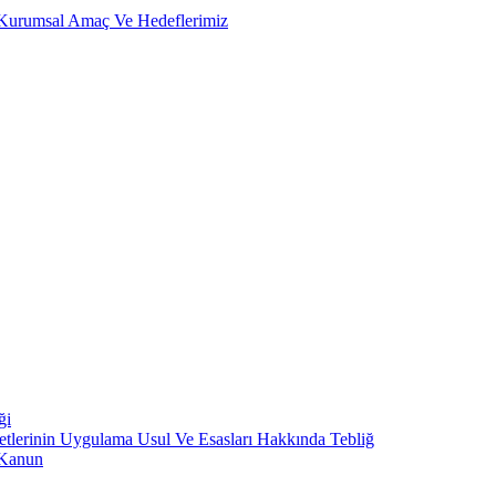
, Kurumsal Amaç Ve Hedeflerimiz
ği
metlerinin Uygulama Usul Ve Esasları Hakkında Tebliğ
 Kanun