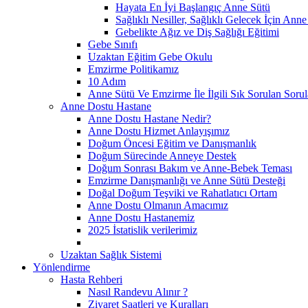
Hayata En İyi Başlangıç Anne Sütü
Sağlıklı Nesiller, Sağlıklı Gelecek İçin Anne
Gebelikte Ağız ve Diş Sağlığı Eğitimi
Gebe Sınıfı
Uzaktan Eğitim Gebe Okulu
Emzirme Politikamız
10 Adım
Anne Sütü Ve Emzirme İle İlgili Sık Sorulan Sorul
Anne Dostu Hastane
Anne Dostu Hastane Nedir?
Anne Dostu Hizmet Anlayışımız
Doğum Öncesi Eğitim ve Danışmanlık
Doğum Sürecinde Anneye Destek
Doğum Sonrası Bakım ve Anne-Bebek Teması
Emzirme Danışmanlığı ve Anne Sütü Desteği
Doğal Doğum Teşviki ve Rahatlatıcı Ortam
Anne Dostu Olmanın Amacımız
Anne Dostu Hastanemiz
2025 İstatislik verilerimiz
Uzaktan Sağlık Sistemi
Yönlendirme
Hasta Rehberi
Nasıl Randevu Alınır ?
Ziyaret Saatleri ve Kuralları