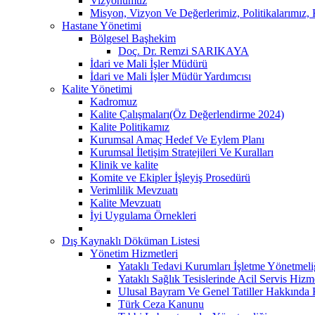
Vizyonumuz
Misyon, Vizyon Ve Değerlerimiz, Politikalarımız
Hastane Yönetimi
Bölgesel Başhekim
Doç. Dr. Remzi SARIKAYA
İdari ve Mali İşler Müdürü
İdari ve Mali İşler Müdür Yardımcısı
Kalite Yönetimi
Kadromuz
Kalite Çalışmaları(Öz Değerlendirme 2024)
Kalite Politikamız
Kurumsal Amaç Hedef Ve Eylem Planı
Kurumsal İletişim Stratejileri Ve Kuralları
Klinik ve kalite
Komite ve Ekipler İşleyiş Prosedürü
Verimlilik Mevzuatı
Kalite Mevzuatı
İyi Uygulama Örnekleri
Dış Kaynaklı Döküman Listesi
Yönetim Hizmetleri
Yataklı Tedavi Kurumları İşletme Yönetmeli
Yataklı Sağlık Tesislerinde Acil Servis Hiz
Ulusal Bayram Ve Genel Tatiller Hakkında
Türk Ceza Kanunu