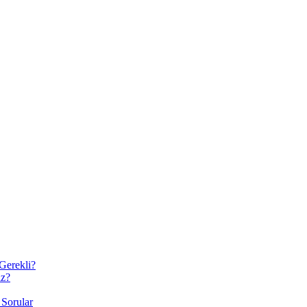
erekli?
iz?
 Sorular