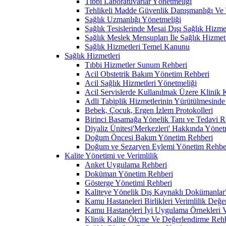
Tıbbi Laboratuvarlar Yönetmeliği
Tehlikeli Madde Güvenlik Danışmanlığı Ve T
Sağlık Uzmanlığı Yönetmeliği
Sağlık Tesislerinde Mesai Dışı Sağlık Hizm
Sağlık Meslek Mensupları İle Sağlık Hizmet
Sağlık Hizmetleri Temel Kanunu
Sağlık Hizmetleri
Tıbbi Hizmetler Sunum Rehberi
Acil Obstetrik Bakım Yönetim Rehberi
Acil Sağlık Hizmetleri Yönetmeliği
Acil Servislerde Kullanılmak Üzere Klinik
Adli Tabiplik Hizmetlerinin Yürütülmesinde
Bebek, Çocuk, Ergen İzlem Protokolleri
Birinci Basamağa Yönelik Tanı ve Tedavi R
Diyaliz Ünitesi'Merkezleri' Hakkında Yönet
Doğum Öncesi Bakım Yönetim Rehberi
Doğum ve Sezaryen Eylemi Yönetim Rehbe
Kalite Yönetimi ve Verimlilik
Anket Uygulama Rehberi
Doküman Yönetim Rehberi
Gösterge Yönetimi Rehberi
Kaliteye Yönelik Dış Kaynaklı Dokümanlar" G
Kamu Hastaneleri Birlikleri Verimlilik Değe
Kamu Hastaneleri İyi Uygulama Örnekleri Ve
Klinik Kalite Ölçme Ve Değerlendirme Reh