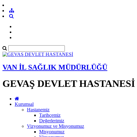
VAN İL SAĞLIK MÜDÜRLÜĞÜ
GEVAŞ DEVLET HASTANESİ
Kurumsal
Hastanemiz
Tarihçemiz
Değerlerimiz
Vizyonumuz ve Misyonumuz
Misyonumuz