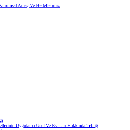
, Kurumsal Amaç Ve Hedeflerimiz
ği
metlerinin Uygulama Usul Ve Esasları Hakkında Tebliğ