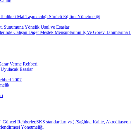
 Kanun
ehlikeli Mal Taşımacılığı Sürücü Eğitimi Yönetmeliği
eti Sunumuna Yönelik Usul ve Esaslar
lerinde Çalışan Diğer Meslek Mensuplarının İş Ve Görev Tanımlarına 
 Karar Verme Rehberi
 Uyulacak Esaslar
ehberi 2007
melik
ri
üncel Rehberler,SKS standartları vs.) /Sağlıkta Kalite, Akreditasyon 
rlendirmesi Yönetmeliği