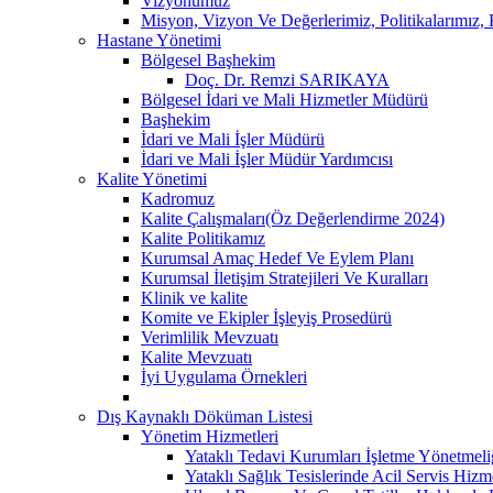
Vizyonumuz
Misyon, Vizyon Ve Değerlerimiz, Politikalarımız
Hastane Yönetimi
Bölgesel Başhekim
Doç. Dr. Remzi SARIKAYA
Bölgesel İdari ve Mali Hizmetler Müdürü
Başhekim
İdari ve Mali İşler Müdürü
İdari ve Mali İşler Müdür Yardımcısı
Kalite Yönetimi
Kadromuz
Kalite Çalışmaları(Öz Değerlendirme 2024)
Kalite Politikamız
Kurumsal Amaç Hedef Ve Eylem Planı
Kurumsal İletişim Stratejileri Ve Kuralları
Klinik ve kalite
Komite ve Ekipler İşleyiş Prosedürü
Verimlilik Mevzuatı
Kalite Mevzuatı
İyi Uygulama Örnekleri
Dış Kaynaklı Döküman Listesi
Yönetim Hizmetleri
Yataklı Tedavi Kurumları İşletme Yönetmeli
Yataklı Sağlık Tesislerinde Acil Servis Hiz