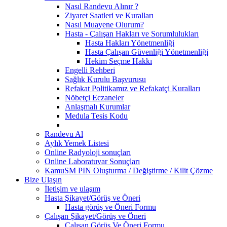
Nasıl Randevu Alınır ?
Ziyaret Saatleri ve Kuralları
Nasıl Muayene Olurum?
Hasta - Çalışan Hakları ve Sorumlulukları
Hasta Hakları Yönetmenliği
Hasta Çalışan Güvenliği Yönetmenliği
Hekim Seçme Hakkı
Engelli Rehberi
Sağlık Kurulu Başvurusu
Refakat Politikamız ve Refakatçi Kuralları
Nöbetçi Eczaneler
Anlaşmalı Kurumlar
Medula Tesis Kodu
Randevu Al
Aylık Yemek Listesi
Online Radyoloji sonuçları
Online Laboratuvar Sonuçları
KamuSM PIN Oluşturma / Değiştirme / Kilit Çözme
Bize Ulaşın
İletişim ve ulaşım
Hasta Şikayet/Görüş ve Öneri
Hasta görüş ve Öneri Formu
Çalışan Şikayet/Görüş ve Öneri
Çalışan Görüş Ve Öneri Formu