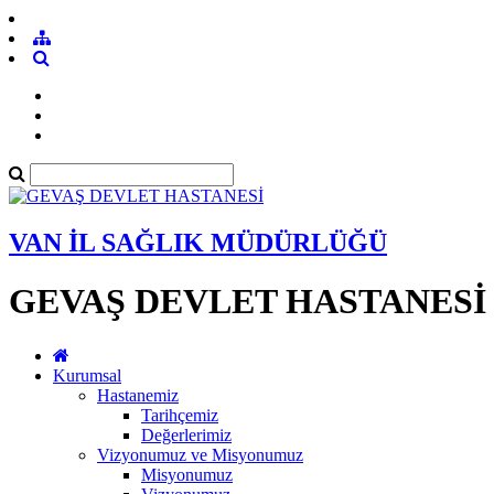
VAN İL SAĞLIK MÜDÜRLÜĞÜ
GEVAŞ DEVLET HASTANESİ
Kurumsal
Hastanemiz
Tarihçemiz
Değerlerimiz
Vizyonumuz ve Misyonumuz
Misyonumuz