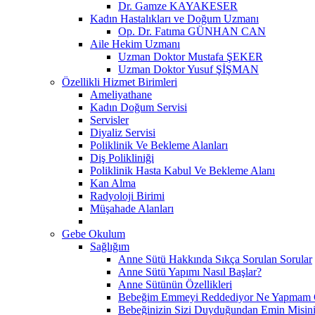
Dr. Gamze KAYAKESER
Kadın Hastalıkları ve Doğum Uzmanı
Op. Dr. Fatıma GÜNHAN CAN
Aile Hekim Uzmanı
Uzman Doktor Mustafa ŞEKER
Uzman Doktor Yusuf ŞİŞMAN
Özellikli Hizmet Birimleri
Ameliyathane
Kadın Doğum Servisi
Servisler
Diyaliz Servisi
Poliklinik Ve Bekleme Alanları
Diş Polikliniği
Poliklinik Hasta Kabul Ve Bekleme Alanı
Kan Alma
Radyoloji Birimi
Müşahade Alanları
Gebe Okulum
Sağlığım
Anne Sütü Hakkında Sıkça Sorulan Sorular
Anne Sütü Yapımı Nasıl Başlar?
Anne Sütünün Özellikleri
Bebeğim Emmeyi Reddediyor Ne Yapmam G
Bebeğinizin Sizi Duyduğundan Emin Misin