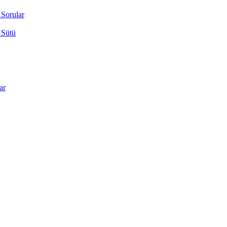
 Sorular
 Sütü
ar