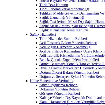
Ulusal Bayram Ve Genel Tatiller Hakkında
Türk Ceza Kanunu
Tıbbi Laboratuvarlar Yönetmeliği
Tehlikeli Madde Güvenlik Danışmanlığı Ve T
Sağlık Uzmanlığı Yönetmeliği
Sağlık Tesislerinde Mesai Dışı Sağlık Hizm
Sağlık Meslek Mensupları İle Sağlık Hizmet
Sağlık Hizmetleri Temel Kanunu
Sağlık Hizmetleri
Tıbbi Hizmetler Sunum Rehberi
Acil Obstetrik Bakım Yönetim Rehberi
Acil Sağlık Hizmetleri Yönetmeliği
Acil Servislerde Kullanılmak Üzere Klinik
Adli Tabiplik Hizmetlerinin Yürütülmesinde
Bebek, Çocuk, Ergen İzlem Protokolleri
Birinci Basamağa Yönelik Tanı ve Tedavi R
Diyaliz Ünitesi'Merkezleri' Hakkında Yönet
Doğum Öncesi Bakım Yönetim Rehberi
Doğum ve Sezaryen Eylemi Yönetim Rehbe
Kalite Yönetimi ve Verimlilik
Anket Uygulama Rehberi
Doküman Yönetim Rehberi
Gösterge Yönetimi Rehberi
Kaliteye Yönelik Dış Kaynaklı Dokümanlar" G
Kamu Hastaneleri Birlikleri Verimlilik Değe