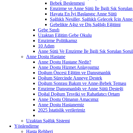
Bebek Beslenmesi
Emzirme ve Anne Sütü İle İlgili Sık Sorulan
Hayata En İyi Başlangıç Anne Sütü
Sağlıklı Nesiller, Sağlıklı Gelecek İçin Anne
Gebelikte Ağız ve Diş Sağlığı Eğitimi
Gebe Sınıfı
Uzaktan Eğitim Gebe Okulu
Emzirme Politikamız
10 Adım
Anne Sütü Ve Emzirme İle İlgili Sık Sorulan Sorul
Anne Dostu Hastane
Anne Dostu Hastane Nedir?
Anne Dostu Hizmet Anlayışımız
Doğum Öncesi Eğitim ve Danışmanlık
Doğum Sürecinde Anneye Destek
Doğum Sonrası Bakım ve Anne-Bebek Teması
Emzirme Danışmanlığı ve Anne Sütü Desteği
Doğal Doğum Teşviki ve Rahatlatıcı Ortam
Anne Dostu Olmanın Amacımız
Anne Dostu Hastanemiz
2025 İstatislik verilerimiz
Uzaktan Sağlık Sistemi
Yönlendirme
Hasta Rehberi