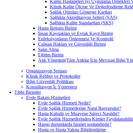
Kamu Hastaneleri İyi Uygulama Örnekleri Ve
Klinik Kalite Ölçme Ve Değerlendirme Reh
Sağlık Olguları Gösterge Kartları
Sağlıkta Akreditasyon Setleri (SAS)
Sağlıkta Kalite Standartları (SKS)
Hasta İletişim Birimi
İnsan Kaynakları ve Evrak Kayıt Birimi
Enfeksiyonların Önlenmesi Ve Kontrolü
Çalışan Hakları ve Güvenliği Birimi
Satın Alma
Eğitim Birimi
Atık Yönetimi(Tüm Atıklar İçin Mevzuat Bilgi Yö
Organizasyon Şeması
Klinik Rehber ve Protokoller
Bilgi Güvenliği Politikası
Konsültasyon İç Yönergesi
Tıbbi Birimler
Evde Bakım Hizmetleri
Evde Sağlık Hizmeti Nedir?
Evde Sağlık Hizmetlerine Nasıl Başvurulur?
Hasta Kabulü ve Muayene Süreci Nasıldır?
Evde Sağlık Hizmetlerinden Kimler Faydalanabili
Hangi durumlarda hizmet sonlandırılır?
Hasta ve Hasta Yakını Bilgilendirme