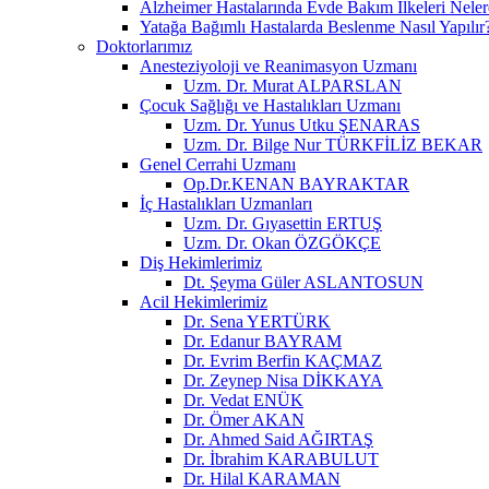
Alzheimer Hastalarında Evde Bakım İlkeleri Neler
Yatağa Bağımlı Hastalarda Beslenme Nasıl Yapılır
Doktorlarımız
Anesteziyoloji ve Reanimasyon Uzmanı
Uzm. Dr. Murat ALPARSLAN
Çocuk Sağlığı ve Hastalıkları Uzmanı
Uzm. Dr. Yunus Utku ŞENARAS
Uzm. Dr. Bilge Nur TÜRKFİLİZ BEKAR
Genel Cerrahi Uzmanı
Op.Dr.KENAN BAYRAKTAR
İç Hastalıkları Uzmanları
Uzm. Dr. Gıyasettin ERTUŞ
Uzm. Dr. Okan ÖZGÖKÇE
Diş Hekimlerimiz
Dt. Şeyma Güler ASLANTOSUN
Acil Hekimlerimiz
Dr. Sena YERTÜRK
Dr. Edanur BAYRAM
Dr. Evrim Berfin KAÇMAZ
Dr. Zeynep Nisa DİKKAYA
Dr. Vedat ENÜK
Dr. Ömer AKAN
Dr. Ahmed Said AĞIRTAŞ
Dr. İbrahim KARABULUT
Dr. Hilal KARAMAN