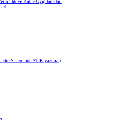
rimlilik ve Kalite Uygulamaları
beri
netim Sisteminde ATIK yazınız.)
r?