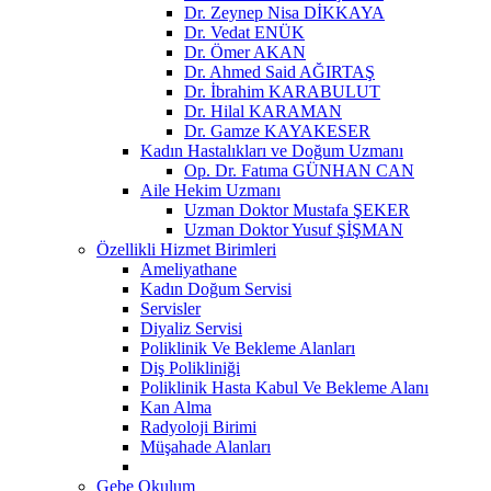
Dr. Zeynep Nisa DİKKAYA
Dr. Vedat ENÜK
Dr. Ömer AKAN
Dr. Ahmed Said AĞIRTAŞ
Dr. İbrahim KARABULUT
Dr. Hilal KARAMAN
Dr. Gamze KAYAKESER
Kadın Hastalıkları ve Doğum Uzmanı
Op. Dr. Fatıma GÜNHAN CAN
Aile Hekim Uzmanı
Uzman Doktor Mustafa ŞEKER
Uzman Doktor Yusuf ŞİŞMAN
Özellikli Hizmet Birimleri
Ameliyathane
Kadın Doğum Servisi
Servisler
Diyaliz Servisi
Poliklinik Ve Bekleme Alanları
Diş Polikliniği
Poliklinik Hasta Kabul Ve Bekleme Alanı
Kan Alma
Radyoloji Birimi
Müşahade Alanları
Gebe Okulum