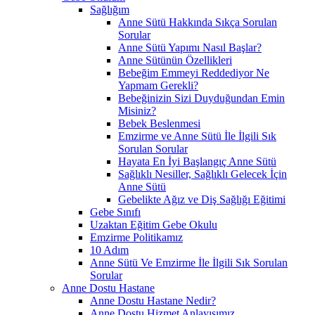
Sağlığım
Anne Sütü Hakkında Sıkça Sorulan
Sorular
Anne Sütü Yapımı Nasıl Başlar?
Anne Sütünün Özellikleri
Bebeğim Emmeyi Reddediyor Ne
Yapmam Gerekli?
Bebeğinizin Sizi Duyduğundan Emin
Misiniz?
Bebek Beslenmesi
Emzirme ve Anne Sütü İle İlgili Sık
Sorulan Sorular
Hayata En İyi Başlangıç Anne Sütü
Sağlıklı Nesiller, Sağlıklı Gelecek İçin
Anne Sütü
Gebelikte Ağız ve Diş Sağlığı Eğitimi
Gebe Sınıfı
Uzaktan Eğitim Gebe Okulu
Emzirme Politikamız
10 Adım
Anne Sütü Ve Emzirme İle İlgili Sık Sorulan
Sorular
Anne Dostu Hastane
Anne Dostu Hastane Nedir?
Anne Dostu Hizmet Anlayışımız