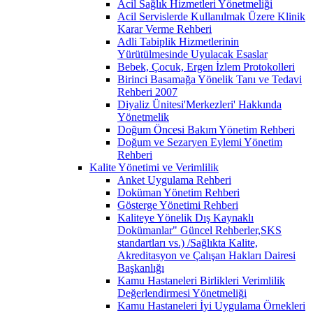
Acil Sağlık Hizmetleri Yönetmeliği
Acil Servislerde Kullanılmak Üzere Klinik
Karar Verme Rehberi
Adli Tabiplik Hizmetlerinin
Yürütülmesinde Uyulacak Esaslar
Bebek, Çocuk, Ergen İzlem Protokolleri
Birinci Basamağa Yönelik Tanı ve Tedavi
Rehberi 2007
Diyaliz Ünitesi'Merkezleri' Hakkında
Yönetmelik
Doğum Öncesi Bakım Yönetim Rehberi
Doğum ve Sezaryen Eylemi Yönetim
Rehberi
Kalite Yönetimi ve Verimlilik
Anket Uygulama Rehberi
Doküman Yönetim Rehberi
Gösterge Yönetimi Rehberi
Kaliteye Yönelik Dış Kaynaklı
Dokümanlar" Güncel Rehberler,SKS
standartları vs.) /Sağlıkta Kalite,
Akreditasyon ve Çalışan Hakları Dairesi
Başkanlığı
Kamu Hastaneleri Birlikleri Verimlilik
Değerlendirmesi Yönetmeliği
Kamu Hastaneleri İyi Uygulama Örnekleri