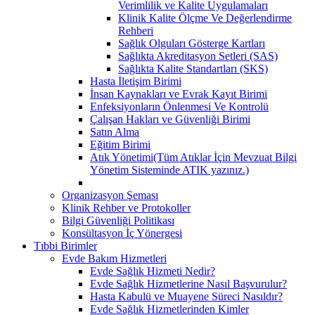
Verimlilik ve Kalite Uygulamaları
Klinik Kalite Ölçme Ve Değerlendirme
Rehberi
Sağlık Olguları Gösterge Kartları
Sağlıkta Akreditasyon Setleri (SAS)
Sağlıkta Kalite Standartları (SKS)
Hasta İletişim Birimi
İnsan Kaynakları ve Evrak Kayıt Birimi
Enfeksiyonların Önlenmesi Ve Kontrolü
Çalışan Hakları ve Güvenliği Birimi
Satın Alma
Eğitim Birimi
Atık Yönetimi(Tüm Atıklar İçin Mevzuat Bilgi
Yönetim Sisteminde ATIK yazınız.)
Organizasyon Şeması
Klinik Rehber ve Protokoller
Bilgi Güvenliği Politikası
Konsültasyon İç Yönergesi
Tıbbi Birimler
Evde Bakım Hizmetleri
Evde Sağlık Hizmeti Nedir?
Evde Sağlık Hizmetlerine Nasıl Başvurulur?
Hasta Kabulü ve Muayene Süreci Nasıldır?
Evde Sağlık Hizmetlerinden Kimler