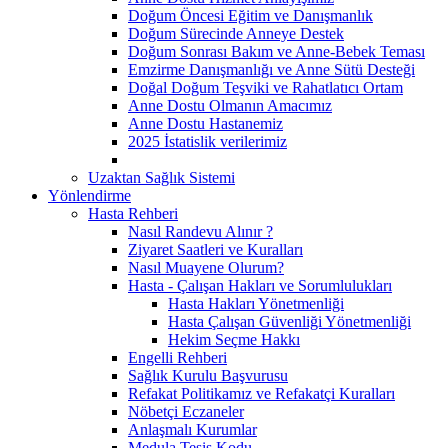
Doğum Öncesi Eğitim ve Danışmanlık
Doğum Sürecinde Anneye Destek
Doğum Sonrası Bakım ve Anne-Bebek Teması
Emzirme Danışmanlığı ve Anne Sütü Desteği
Doğal Doğum Teşviki ve Rahatlatıcı Ortam
Anne Dostu Olmanın Amacımız
Anne Dostu Hastanemiz
2025 İstatislik verilerimiz
Uzaktan Sağlık Sistemi
Yönlendirme
Hasta Rehberi
Nasıl Randevu Alınır ?
Ziyaret Saatleri ve Kuralları
Nasıl Muayene Olurum?
Hasta - Çalışan Hakları ve Sorumlulukları
Hasta Hakları Yönetmenliği
Hasta Çalışan Güvenliği Yönetmenliği
Hekim Seçme Hakkı
Engelli Rehberi
Sağlık Kurulu Başvurusu
Refakat Politikamız ve Refakatçi Kuralları
Nöbetçi Eczaneler
Anlaşmalı Kurumlar
Medula Tesis Kodu