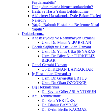
Faydalanabilir?
Hangi durumlarda hizmet sonlandırılır?
Hasta ve Hasta Yakını Bilgilendirme
Alzheimer Hastalarında Evde Bakım İlkeleri
Nelerdir?
Yatağa Bağımlı Hastalarda Beslenme Nasıl
Yapılır?
Doktorlarımız
Anesteziyoloji ve Reanimasyon Uzmanı
Uzm. Dr. Murat ALPARSLAN
Çocuk Sağlığı ve Hastalıkları Uzmanı
Uzm. Dr. Yunus Utku ŞENARAS
Uzm. Dr. Bilge Nur TÜRKFİLİZ
BEKAR
Genel Cerrahi Uzmanı
Op.Dr.KENAN BAYRAKTAR
İç Hastalıkları Uzmanları
Uzm. Dr. Gıyasettin ERTUŞ
Uzm. Dr. Okan ÖZGÖKÇE
Diş Hekimlerimiz
Dt. Şeyma Güler ASLANTOSUN
Acil Hekimlerimiz
Dr. Sena YERTÜRK
Dr. Edanur BAYRAM
Dr. Evrim Berfin KAÇMAZ