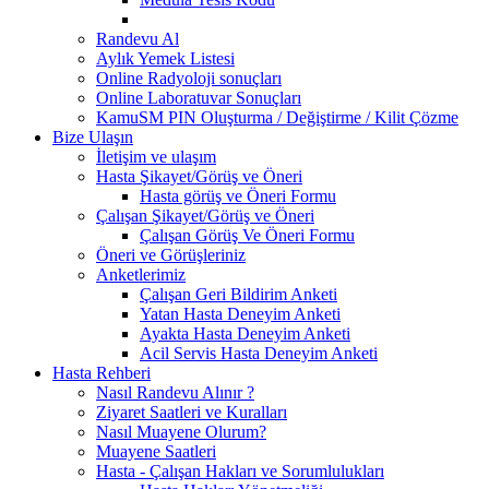
Randevu Al
Aylık Yemek Listesi
Online Radyoloji sonuçları
Online Laboratuvar Sonuçları
KamuSM PIN Oluşturma / Değiştirme / Kilit Çözme
Bize Ulaşın
İletişim ve ulaşım
Hasta Şikayet/Görüş ve Öneri
Hasta görüş ve Öneri Formu
Çalışan Şikayet/Görüş ve Öneri
Çalışan Görüş Ve Öneri Formu
Öneri ve Görüşleriniz
Anketlerimiz
Çalışan Geri Bildirim Anketi
Yatan Hasta Deneyim Anketi
Ayakta Hasta Deneyim Anketi
Acil Servis Hasta Deneyim Anketi
Hasta Rehberi
Nasıl Randevu Alınır ?
Ziyaret Saatleri ve Kuralları
Nasıl Muayene Olurum?
Muayene Saatleri
Hasta - Çalışan Hakları ve Sorumlulukları