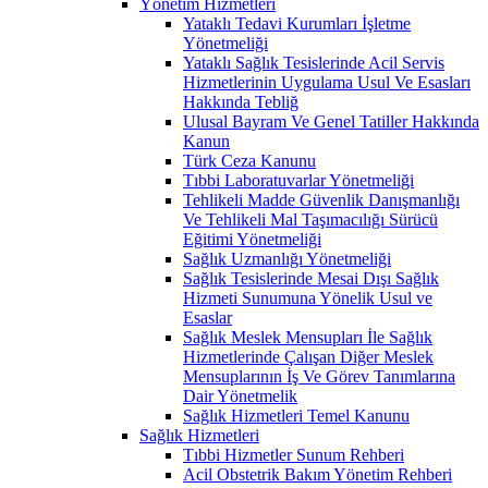
Yönetim Hizmetleri
Yataklı Tedavi Kurumları İşletme
Yönetmeliği
Yataklı Sağlık Tesislerinde Acil Servis
Hizmetlerinin Uygulama Usul Ve Esasları
Hakkında Tebliğ
Ulusal Bayram Ve Genel Tatiller Hakkında
Kanun
Türk Ceza Kanunu
Tıbbi Laboratuvarlar Yönetmeliği
Tehlikeli Madde Güvenlik Danışmanlığı
Ve Tehlikeli Mal Taşımacılığı Sürücü
Eğitimi Yönetmeliği
Sağlık Uzmanlığı Yönetmeliği
Sağlık Tesislerinde Mesai Dışı Sağlık
Hizmeti Sunumuna Yönelik Usul ve
Esaslar
Sağlık Meslek Mensupları İle Sağlık
Hizmetlerinde Çalışan Diğer Meslek
Mensuplarının İş Ve Görev Tanımlarına
Dair Yönetmelik
Sağlık Hizmetleri Temel Kanunu
Sağlık Hizmetleri
Tıbbi Hizmetler Sunum Rehberi
Acil Obstetrik Bakım Yönetim Rehberi