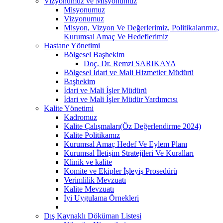
Vizyonumuz ve Misyonumuz
Misyonumuz
Vizyonumuz
Misyon, Vizyon Ve Değerlerimiz, Politikalarımız,
Kurumsal Amaç Ve Hedeflerimiz
Hastane Yönetimi
Bölgesel Başhekim
Doç. Dr. Remzi SARIKAYA
Bölgesel İdari ve Mali Hizmetler Müdürü
Başhekim
İdari ve Mali İşler Müdürü
İdari ve Mali İşler Müdür Yardımcısı
Kalite Yönetimi
Kadromuz
Kalite Çalışmaları(Öz Değerlendirme 2024)
Kalite Politikamız
Kurumsal Amaç Hedef Ve Eylem Planı
Kurumsal İletişim Stratejileri Ve Kuralları
Klinik ve kalite
Komite ve Ekipler İşleyiş Prosedürü
Verimlilik Mevzuatı
Kalite Mevzuatı
İyi Uygulama Örnekleri
Dış Kaynaklı Döküman Listesi