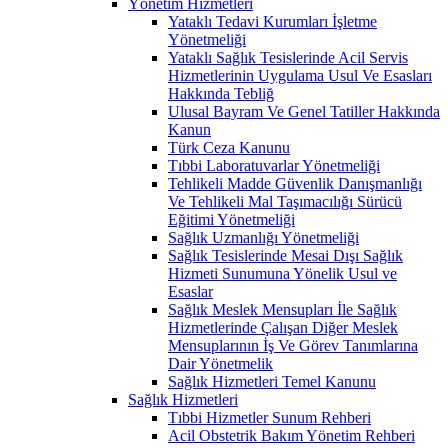
Yönetim Hizmetleri
Yataklı Tedavi Kurumları İşletme
Yönetmeliği
Yataklı Sağlık Tesislerinde Acil Servis
Hizmetlerinin Uygulama Usul Ve Esasları
Hakkında Tebliğ
Ulusal Bayram Ve Genel Tatiller Hakkında
Kanun
Türk Ceza Kanunu
Tıbbi Laboratuvarlar Yönetmeliği
Tehlikeli Madde Güvenlik Danışmanlığı
Ve Tehlikeli Mal Taşımacılığı Sürücü
Eğitimi Yönetmeliği
Sağlık Uzmanlığı Yönetmeliği
Sağlık Tesislerinde Mesai Dışı Sağlık
Hizmeti Sunumuna Yönelik Usul ve
Esaslar
Sağlık Meslek Mensupları İle Sağlık
Hizmetlerinde Çalışan Diğer Meslek
Mensuplarının İş Ve Görev Tanımlarına
Dair Yönetmelik
Sağlık Hizmetleri Temel Kanunu
Sağlık Hizmetleri
Tıbbi Hizmetler Sunum Rehberi
Acil Obstetrik Bakım Yönetim Rehberi