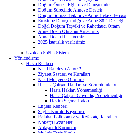
Doğum Öncesi Eğitim ve Danışmanlık
Doğum Sürecinde Anneye Destek
Doğum Sonrası Bakım ve Anne-Bebek Teması
Emzirme Danışmanlığı ve Anne Sütü Desteği
Doğal Doğum Teşviki ve Rahatlatıcı Ortam
Anne Dostu Olmanın Amacımız
Anne Dostu Hastanemiz
2025 İstatislik verilerimiz
Uzaktan Sağlık Sistemi
Yönlendirme
Hasta Rehberi
Nasıl Randevu Alınır ?
Ziyaret Saatleri ve Kuralları
Nasıl Muayene Olurum?
Hasta - Çalışan Hakları ve Sorumlulukları
Hasta Hakları Yönetmenliği
Hasta Çalışan Güvenliği Yönetmenliği
Hekim Seçme Hakkı
Engelli Rehberi
Sağlık Kurulu Başvurusu
Refakat Politikamız ve Refakatçi Kuralları
Nöbetçi Eczaneler
Anlaşmalı Kurumlar
Medula Tesis Kodu