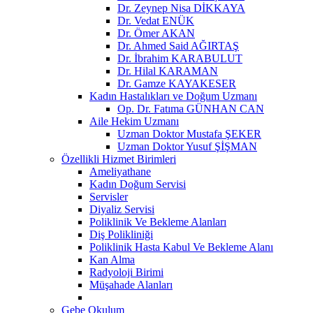
Dr. Zeynep Nisa DİKKAYA
Dr. Vedat ENÜK
Dr. Ömer AKAN
Dr. Ahmed Said AĞIRTAŞ
Dr. İbrahim KARABULUT
Dr. Hilal KARAMAN
Dr. Gamze KAYAKESER
Kadın Hastalıkları ve Doğum Uzmanı
Op. Dr. Fatıma GÜNHAN CAN
Aile Hekim Uzmanı
Uzman Doktor Mustafa ŞEKER
Uzman Doktor Yusuf ŞİŞMAN
Özellikli Hizmet Birimleri
Ameliyathane
Kadın Doğum Servisi
Servisler
Diyaliz Servisi
Poliklinik Ve Bekleme Alanları
Diş Polikliniği
Poliklinik Hasta Kabul Ve Bekleme Alanı
Kan Alma
Radyoloji Birimi
Müşahade Alanları
Gebe Okulum