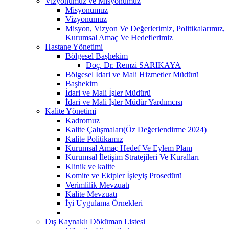
Vizyonumuz ve Misyonumuz
Misyonumuz
Vizyonumuz
Misyon, Vizyon Ve Değerlerimiz, Politikalarımız,
Kurumsal Amaç Ve Hedeflerimiz
Hastane Yönetimi
Bölgesel Başhekim
Doç. Dr. Remzi SARIKAYA
Bölgesel İdari ve Mali Hizmetler Müdürü
Başhekim
İdari ve Mali İşler Müdürü
İdari ve Mali İşler Müdür Yardımcısı
Kalite Yönetimi
Kadromuz
Kalite Çalışmaları(Öz Değerlendirme 2024)
Kalite Politikamız
Kurumsal Amaç Hedef Ve Eylem Planı
Kurumsal İletişim Stratejileri Ve Kuralları
Klinik ve kalite
Komite ve Ekipler İşleyiş Prosedürü
Verimlilik Mevzuatı
Kalite Mevzuatı
İyi Uygulama Örnekleri
Dış Kaynaklı Döküman Listesi