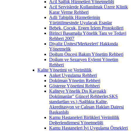
Acil Sağlık Hizmetleri Yönetmeliği
Acil Servislerde Kullanılmak Üzere Klinik
Karar Verme Rehberi
Adli Tabiplik Hizmetlerinin
Yürütülmesinde Uyulacak Esaslar
Bebek, Çocuk, Ergen İzlem Protokolleri
Birinci Basamağa Yönelik Tanı ve Tedavi
Rehberi 2007
Diyaliz Ünitesi'Merkezleri' Hakkında
Yönetmelik
Doğum Öncesi Bakım Yönetim Rehberi
Doğum ve Sezaryen Eylemi Yönetim
Rehberi
Kalite Yönetimi ve Verimlilik
Anket Uygulama Rehberi
Doküman Yönetim Rehberi
Gösterge Yönetimi Rehberi
Kaliteye Yönelik Dış Kaynaklı
Dokümanlar" Güncel Rehberler,SKS
standartları vs.) /Sağlıkta Kalite,
Akreditasyon ve Çalışan Hakları Dairesi
Başkanlığı
Kamu Hastaneleri Birlikleri Verimlilik
Değerlendirmesi Yönetmeliği
Kamu Hastaneleri İyi Uygulama Örnekleri