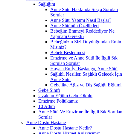
Sağlığım
Anne Sütü Hakkında Sıkça Sorulan
Sorular
Anne Sütü Yapımı Nasıl Başlar?
Anne Sütünün Özellikleri
Bebeğim Emmeyi Reddediyor Ne
Yapmam Gerekli?
Bebeğinizin Sizi Duyduğundan Emin
Misiniz?
Bebek Beslenmesi
Emzirme ve Anne Sütü İle İlgili Sık
Sorulan Sorular
Hayata En İyi Başlangıç Anne Sütü
Sağlıklı Nesiller, Sağlıklı Gelecek İçin
Anne Sütü
Gebelikte Ağız ve Diş Sağlığı Eğitimi
Gebe Sınıfı
Uzaktan Eğitim Gebe Okulu
Emzirme Politikamız
10 Adım
Anne Sütü Ve Emzirme İle İlgili Sık Sorulan
Sorular
Anne Dostu Hastane
Anne Dostu Hastane Nedir?
Anne Dostu Hizmet Anlayışımız