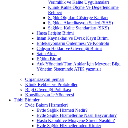
Verimlilik ve Kalite Uygulamaları
Klinik Kalite Ölçme Ve Değerlendirme
Rehberi
Sağlık Olguları Gösterge Kartları
Sağlıkta Akreditasyon Setleri (SAS)
Sağlıkta Kalite Standartları (SKS)
Hasta İletişim Birimi
İnsan Kaynakları ve Evrak Kayıt Birimi
Enfeksiyonların Önlenmesi Ve Kontrolü
Çalışan Hakları ve Güvenliği Birimi
Satın Alma
Eğitim Birimi
Atık Yönetimi(Tüm Atıklar İçin Mevzuat Bilgi
Yönetim Sisteminde ATIK yazınız.)
Organizasyon Şeması
Klinik Rehber ve Protokoller
Bilgi Güvenliği Politikası
Konsültasyon İç Yönergesi
Tıbbi Birimler
Evde Bakım Hizmetleri
Evde Sağlık Hizmeti Nedir?
Evde Sağlık Hizmetlerine Nasıl Başvurulur?
Hasta Kabulü ve Muayene Süreci Nasıldır?
Evde Sağlık Hizmetlerinden Kimler