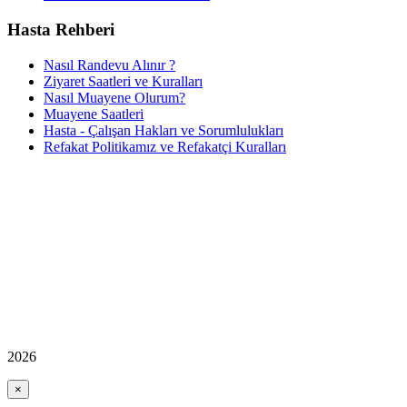
Hasta Rehberi
Nasıl Randevu Alınır ?
Ziyaret Saatleri ve Kuralları
Nasıl Muayene Olurum?
Muayene Saatleri
Hasta - Çalışan Hakları ve Sorumlulukları
Refakat Politikamız ve Refakatçi Kuralları
2026
×