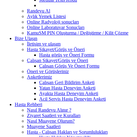
Randevu Al
Aylık Yemek Listesi
Online Radyoloji sonuçları
Online Laboratuvar Sonuçları
KamuSM PIN Oluşturma / Değiştirme / Kilit Çözme
Bize Ulaşın
İletişim ve ulaşım
Hasta Şikayet/Görüş ve Öneri
Hasta görüş ve Öneri Formu
Çalışan Şikayet/Görüş ve Öneri
Çalışan Görüş Ve Öneri Formu
Öneri ve Görüşleriniz
Anketlerimiz
Çalışan Geri Bildirim Anketi
Yatan Hasta Deneyim Anketi
Ayakta Hasta Deneyim Anketi
Acil Servis Hasta Deneyim Anketi
Hasta Rehberi
Nasıl Randevu Alınır ?
Ziyaret Saatleri ve Kuralları
Nasıl Muayene Olurum?
Muayene Saatleri
Hasta - Çalışan Hakları ve Sorumlulukları