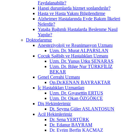
Faydalanabilir?
Hangi durumlarda hizmet sonlandırılır?
Hasta ve Hasta Yakını Bilgilendirme
Alzheimer Hastalarında Evde Bakım İlkeleri
Nelerdir?
Yatağa Bağımlı Hastalarda Beslenme Nasıl
Yapılır?
Doktorlarımız
Anesteziyoloji ve Reanimasyon Uzmanı
Uzm. Dr. Murat ALPARSLAN
Çocuk Sağlığı ve Hastalıkları Uzmanı
Uzm. Dr. Yunus Utku ŞENARAS
Uzm. Dr. Bilge Nur TÜRKFİLİZ
BEKAR
Genel Cerrahi Uzmanı
Op.Dr.KENAN BAYRAKTAR
İç Hastalıkları Uzmanları
Uzm. Dr. Gıyasettin ERTUŞ
Uzm. Dr. Okan ÖZGÖKÇE
Diş Hekimlerimiz
Dt. Şeyma Güler ASLANTOSUN
Acil Hekimlerimiz
Dr. Sena YERTÜRK
Dr. Edanur BAYRAM
Dr. Evrim Berfin KAÇMAZ