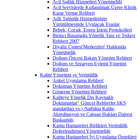
Acil Sağlık Hizmetleri Yönetmeliği
Acil Servislerde Kullanılmak Üzere Klinik
Karar Verme Rehberi
Adli Tabiplik Hizmetlerinin
Yürütülmesinde Uyulacak Esaslar
Bebek, Çocuk, Ergen İzlem Protokolleri
Birinci Basamağa Yönelik Tanı ve Tedavi
Rehberi 2007
Diyaliz Ünitesi'Merkezleri' Hakkında
Yönetmelik
Doğum Öncesi Bakım Yönetim Rehberi
Doğum ve Sezaryen Eylemi Yönetim
Rehberi
Kalite Yönetimi ve Verimlilik
Anket Uygulama Rehberi
Doküman Yönetim Rehberi
Gösterge Yönetimi Rehberi
Kaliteye Yönelik Dış Kaynaklı
Dokümanlar" Güncel Rehberler,SKS
standartları vs.) /Sağlıkta Kalite,
Akreditasyon ve Çalışan Hakları Dairesi
Başkanlığı
Kamu Hastaneleri Birlikleri Verimlilik
Değerlendirmesi Yönetmeliği
Kamu Hastaneleri İyi Uygulama Örnekleri