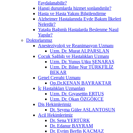
Faydalanabilir?
Hangi durumlarda hizmet sonlandırılır?
Hasta ve Hasta Yakını Bilgilendirme
Alzheimer Hastalarında Evde Bakım İlkeleri
Nelerdir?
Yatağa Bağımlı Hastalarda Beslenme Nasıl
Yapılır?
Doktorlarımız
Anesteziyoloji ve Reanimasyon Uzmanı
Uzm. Dr. Murat ALPARSLAN
Çocuk Sağlığı ve Hastalıkları Uzmanı
Uzm. Dr. Yunus Utku ŞENARAS
Uzm. Dr. Bilge Nur TÜRKFİLİZ
BEKAR
Genel Cerrahi Uzmanı
Op.Dr.KENAN BAYRAKTAR
İç Hastalıkları Uzmanları
Uzm. Dr. Gıyasettin ERTUŞ
Uzm. Dr. Okan ÖZGÖKÇE
Diş Hekimlerimiz
Dt. Şeyma Güler ASLANTOSUN
Acil Hekimlerimiz
Dr. Sena YERTÜRK
Dr. Edanur BAYRAM
Dr. Evrim Berfin KAÇMAZ