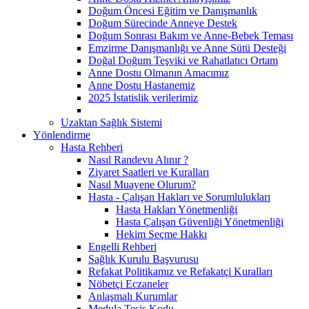
Doğum Öncesi Eğitim ve Danışmanlık
Doğum Sürecinde Anneye Destek
Doğum Sonrası Bakım ve Anne-Bebek Teması
Emzirme Danışmanlığı ve Anne Sütü Desteği
Doğal Doğum Teşviki ve Rahatlatıcı Ortam
Anne Dostu Olmanın Amacımız
Anne Dostu Hastanemiz
2025 İstatislik verilerimiz
Uzaktan Sağlık Sistemi
Yönlendirme
Hasta Rehberi
Nasıl Randevu Alınır ?
Ziyaret Saatleri ve Kuralları
Nasıl Muayene Olurum?
Hasta - Çalışan Hakları ve Sorumlulukları
Hasta Hakları Yönetmenliği
Hasta Çalışan Güvenliği Yönetmenliği
Hekim Seçme Hakkı
Engelli Rehberi
Sağlık Kurulu Başvurusu
Refakat Politikamız ve Refakatçi Kuralları
Nöbetçi Eczaneler
Anlaşmalı Kurumlar
Medula Tesis Kodu