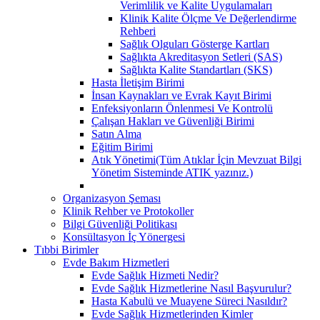
Verimlilik ve Kalite Uygulamaları
Klinik Kalite Ölçme Ve Değerlendirme
Rehberi
Sağlık Olguları Gösterge Kartları
Sağlıkta Akreditasyon Setleri (SAS)
Sağlıkta Kalite Standartları (SKS)
Hasta İletişim Birimi
İnsan Kaynakları ve Evrak Kayıt Birimi
Enfeksiyonların Önlenmesi Ve Kontrolü
Çalışan Hakları ve Güvenliği Birimi
Satın Alma
Eğitim Birimi
Atık Yönetimi(Tüm Atıklar İçin Mevzuat Bilgi
Yönetim Sisteminde ATIK yazınız.)
Organizasyon Şeması
Klinik Rehber ve Protokoller
Bilgi Güvenliği Politikası
Konsültasyon İç Yönergesi
Tıbbi Birimler
Evde Bakım Hizmetleri
Evde Sağlık Hizmeti Nedir?
Evde Sağlık Hizmetlerine Nasıl Başvurulur?
Hasta Kabulü ve Muayene Süreci Nasıldır?
Evde Sağlık Hizmetlerinden Kimler