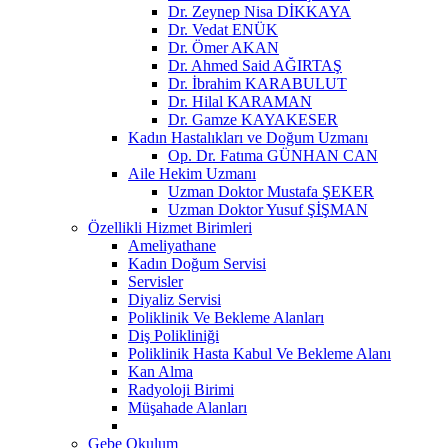
Dr. Zeynep Nisa DİKKAYA
Dr. Vedat ENÜK
Dr. Ömer AKAN
Dr. Ahmed Said AĞIRTAŞ
Dr. İbrahim KARABULUT
Dr. Hilal KARAMAN
Dr. Gamze KAYAKESER
Kadın Hastalıkları ve Doğum Uzmanı
Op. Dr. Fatıma GÜNHAN CAN
Aile Hekim Uzmanı
Uzman Doktor Mustafa ŞEKER
Uzman Doktor Yusuf ŞİŞMAN
Özellikli Hizmet Birimleri
Ameliyathane
Kadın Doğum Servisi
Servisler
Diyaliz Servisi
Poliklinik Ve Bekleme Alanları
Diş Polikliniği
Poliklinik Hasta Kabul Ve Bekleme Alanı
Kan Alma
Radyoloji Birimi
Müşahade Alanları
Gebe Okulum