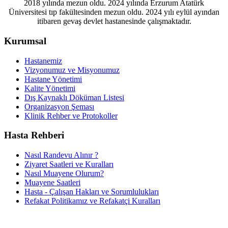
2018 yılında mezun oldu. 2024 yılında Erzurum Atatürk
Üniversitesi tıp fakültesinden mezun oldu. 2024 yılı eylül ayından
itibaren gevaş devlet hastanesinde çalışmaktadır.
Kurumsal
Hastanemiz
Vizyonumuz ve Misyonumuz
Hastane Yönetimi
Kalite Yönetimi
Dış Kaynaklı Döküman Listesi
Organizasyon Şeması
Klinik Rehber ve Protokoller
Hasta Rehberi
Nasıl Randevu Alınır ?
Ziyaret Saatleri ve Kuralları
Nasıl Muayene Olurum?
Muayene Saatleri
Hasta - Çalışan Hakları ve Sorumlulukları
Refakat Politikamız ve Refakatçi Kuralları