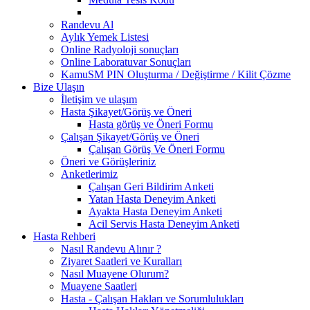
Randevu Al
Aylık Yemek Listesi
Online Radyoloji sonuçları
Online Laboratuvar Sonuçları
KamuSM PIN Oluşturma / Değiştirme / Kilit Çözme
Bize Ulaşın
İletişim ve ulaşım
Hasta Şikayet/Görüş ve Öneri
Hasta görüş ve Öneri Formu
Çalışan Şikayet/Görüş ve Öneri
Çalışan Görüş Ve Öneri Formu
Öneri ve Görüşleriniz
Anketlerimiz
Çalışan Geri Bildirim Anketi
Yatan Hasta Deneyim Anketi
Ayakta Hasta Deneyim Anketi
Acil Servis Hasta Deneyim Anketi
Hasta Rehberi
Nasıl Randevu Alınır ?
Ziyaret Saatleri ve Kuralları
Nasıl Muayene Olurum?
Muayene Saatleri
Hasta - Çalışan Hakları ve Sorumlulukları