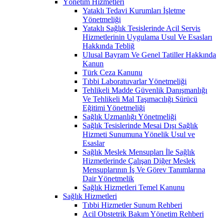
Yönetim Hizmetleri
Yataklı Tedavi Kurumları İşletme
Yönetmeliği
Yataklı Sağlık Tesislerinde Acil Servis
Hizmetlerinin Uygulama Usul Ve Esasları
Hakkında Tebliğ
Ulusal Bayram Ve Genel Tatiller Hakkında
Kanun
Türk Ceza Kanunu
Tıbbi Laboratuvarlar Yönetmeliği
Tehlikeli Madde Güvenlik Danışmanlığı
Ve Tehlikeli Mal Taşımacılığı Sürücü
Eğitimi Yönetmeliği
Sağlık Uzmanlığı Yönetmeliği
Sağlık Tesislerinde Mesai Dışı Sağlık
Hizmeti Sunumuna Yönelik Usul ve
Esaslar
Sağlık Meslek Mensupları İle Sağlık
Hizmetlerinde Çalışan Diğer Meslek
Mensuplarının İş Ve Görev Tanımlarına
Dair Yönetmelik
Sağlık Hizmetleri Temel Kanunu
Sağlık Hizmetleri
Tıbbi Hizmetler Sunum Rehberi
Acil Obstetrik Bakım Yönetim Rehberi