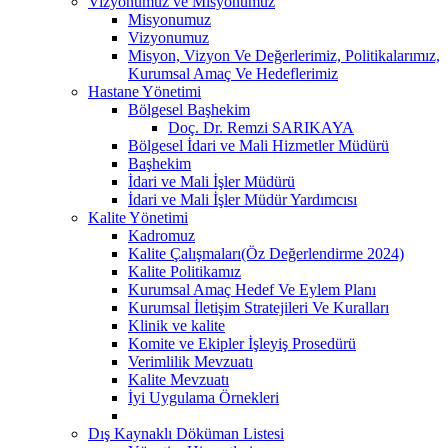
Vizyonumuz ve Misyonumuz
Misyonumuz
Vizyonumuz
Misyon, Vizyon Ve Değerlerimiz, Politikalarımız,
Kurumsal Amaç Ve Hedeflerimiz
Hastane Yönetimi
Bölgesel Başhekim
Doç. Dr. Remzi SARIKAYA
Bölgesel İdari ve Mali Hizmetler Müdürü
Başhekim
İdari ve Mali İşler Müdürü
İdari ve Mali İşler Müdür Yardımcısı
Kalite Yönetimi
Kadromuz
Kalite Çalışmaları(Öz Değerlendirme 2024)
Kalite Politikamız
Kurumsal Amaç Hedef Ve Eylem Planı
Kurumsal İletişim Stratejileri Ve Kuralları
Klinik ve kalite
Komite ve Ekipler İşleyiş Prosedürü
Verimlilik Mevzuatı
Kalite Mevzuatı
İyi Uygulama Örnekleri
Dış Kaynaklı Döküman Listesi