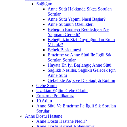
Sağlığım
Anne Sütü Hakkında Sıkça Sorulan
Sorular
Anne Sütü Yapımı Nasıl Başlar?
Anne Sütünün Özellikleri
Bebeğim Emmeyi Reddediyor Ne
Yapmam Gerekli?
Bebeğinizin Sizi Duyduğundan Emin
Misiniz?
Bebek Beslenmesi
Emzirme ve Anne Sütü İle İlgili Sık
Sorulan Sorular
Hayata En İyi Başlangıç Anne Sütü
Sağlıklı Nesiller, Sağlıklı Gelecek İçin
Anne Sütü
Gebelikte Ağız ve Diş Sağlığı Eğitimi
Gebe Sınıfı
Uzaktan Eğitim Gebe Okulu
Emzirme Politikamız
10 Adım
Anne Sütü Ve Emzirme İle İlgili Sık Sorulan
Sorular
Anne Dostu Hastane
Anne Dostu Hastane Nedir?
Anne Dostu Hizmet Anlayışımız